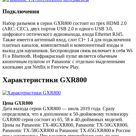
Подключения
Набор разъемов в серии GXR800 состоит из трех HDMI 2.0
(ARC; CEC), двух портов USB 2.0 и одного USB 3.0,
цифрового оптического аудиовыхода, входа Ethernet RJ45.
Также имеется антенный вход, слот CI+ 1.4 для подключения
платных каналов, композитный и компонентный входы и
выход для наушников. Беспроводная связь включает в себя Wi-
Fi и Bluetooth. Инфракрасный пульт является обычным
кнопочным пультом от Panasonic с отдельно выделенными
кнопками для Netflix и Freeview Play.
Характеристики GXR800
Цена GXR800
Дата выхода серии GXR800 — июль 2019 года. Сразу
определимся, что в дополнение к 50-дюймовому телевизору
GXR800 серия состоит из 65, 58 и 40-дюймовых моделей.
Цены на Panasonic TX-40GXR800, Panasonic TX-50GXR800,
Panasonic TX-58GXR800 и Panasonic TX-65GXR800 в России
пока неизвестны. Что касается европейских цен, то они