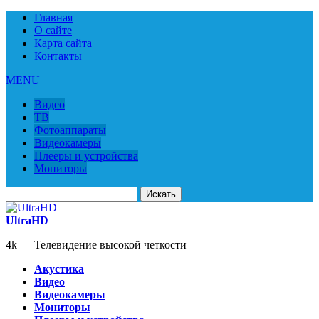
Главная
О сайте
Карта сайта
Контакты
MENU
Видео
ТВ
Фотоаппараты
Видеокамеры
Плееры и устройства
Мониторы
Искать
для:
UltraHD
4k — Телевидение высокой четкости
Акустика
Видео
Видеокамеры
Мониторы