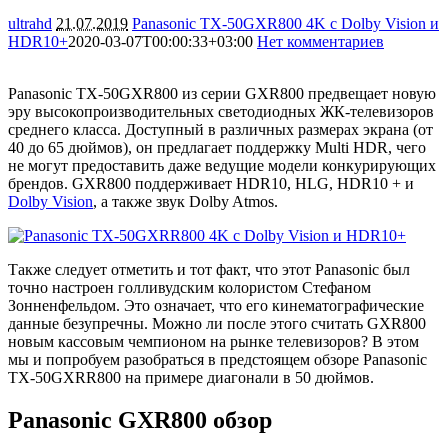
ultrahd
21.07.2019
Panasonic TX-50GXR800 4K с Dolby Vision и
HDR10+
2020-03-07T00:00:33+03:00
Нет комментариев
7383
Panasonic TX-50GXR800 из серии GXR800 предвещает новую
эру высокопроизводительных светодиодных ЖК-телевизоров
среднего класса. Доступный в различных размерах экрана (от
40 до 65 дюймов), он предлагает поддержку Multi HDR, чего
не могут предоставить даже ведущие модели конкурирующих
брендов. GXR800 поддерживает HDR10, HLG, HDR10 + и
Dolby Vision
, а также звук Dolby Atmos.
Также следует отметить и тот факт, что этот Panasonic был
точно настроен голливудским колористом Стефаном
Зонненфельдом. Это означает, что его кинематографические
данные безупречны. Можно ли после этого считать GXR800
новым кассовым чемпионом на рынке телевизоров? В этом
мы и попробуем разобраться в предстоящем обзоре Panasonic
TX-50GXRR800 на примере диагонали в 50 дюймов.
Panasonic GXR800 обзор