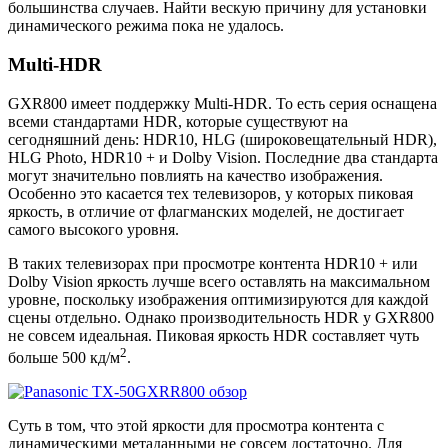
большинства случаев. Найти вескую причину для установки
динамического режима пока не удалось.
Multi-HDR
GXR800 имеет поддержку Multi-HDR. То есть серия оснащена
всеми стандартами HDR, которые существуют на
сегодняшний день: HDR10, HLG (широковещательный HDR),
HLG Photo, HDR10 + и Dolby Vision. Последние два стандарта
могут значительно повлиять на качество изображения.
Особенно это касается тех телевизоров, у которых пиковая
яркость, в отличие от флагманских моделей, не достигает
самого высокого уровня.
В таких телевизорах при просмотре контента HDR10 + или
Dolby Vision яркость лучше всего оставлять на максимальном
уровне, поскольку изображения оптимизируются для каждой
сцены отдельно. Однако производительность HDR у GXR800
не совсем идеальная. Пиковая яркость HDR составляет чуть
2
больше 500 кд/м
.
Суть в том, что этой яркости для просмотра контента с
динамическими метаданными не совсем достаточно. Для