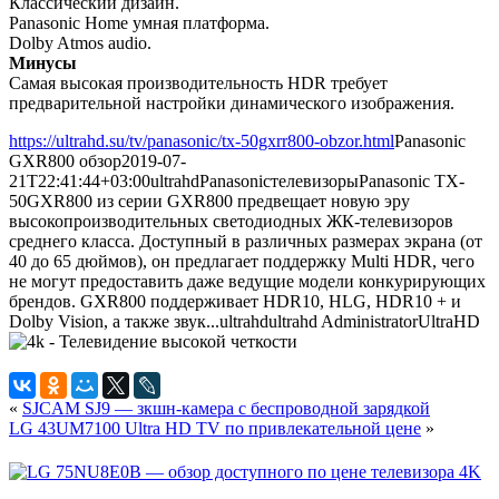
Классический дизайн.
Panasonic Home умная платформа.
Dolby Atmos audio.
Минусы
Самая высокая производительность HDR требует
предварительной настройки динамического изображения.
https://ultrahd.su/tv/panasonic/tx-50gxrr800-obzor.html
Panasonic
GXR800 обзор
2019-07-
21T22:41:44+03:00
ultrahd
Panasonic
телевизоры
Panasonic TX-
50GXR800 из серии GXR800 предвещает новую эру
высокопроизводительных светодиодных ЖК-телевизоров
среднего класса. Доступный в различных размерах экрана (от
40 до 65 дюймов), он предлагает поддержку Multi HDR, чего
не могут предоставить даже ведущие модели конкурирующих
брендов. GXR800 поддерживает HDR10, HLG, HDR10 + и
Dolby Vision, а также звук...
ultrahd
ultrahd
Administrator
UltraHD
«
SJCAM SJ9 — зкшн-камера с беспроводной зарядкой
LG 43UM7100 Ultra HD TV по привлекательной цене
»