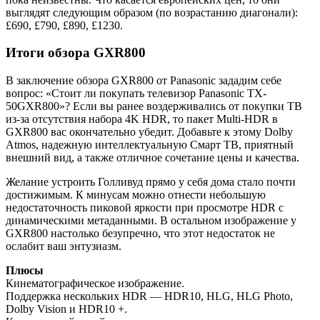
выглядят следующим образом (по возрастанию диагонали):
£690, £790, £890, £1230.
Итоги обзора GXR800
В заключение обзора GXR800 от Panasonic зададим себе
вопрос: «Стоит ли покупать телевизор Panasonic TX-
50GXR800»? Если вы ранее воздерживались от покупки ТВ
из-за отсутствия набора 4K HDR, то пакет Multi-HDR в
GXR800 вас окончательно убедит. Добавьте к этому Dolby
Atmos, надежную интеллектуальную Смарт ТВ, приятный
внешний вид, а также отличное сочетание цены и качества.
Желание устроить Голливуд прямо у себя дома стало почти
достижимым. К минусам можно отнести небольшую
недостаточность пиковой яркости при просмотре HDR с
динамическими метаданными. В остальном изображение у
GXR800 настолько безупречно, что этот недостаток не
ослабит ваш энтузиазм.
Плюсы
Кинематографическое изображение.
Поддержка нескольких HDR — HDR10, HLG, HLG Photo,
Dolby Vision и HDR10 +.