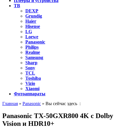
Плееры и устройства
ТВ
DEXP
Grundig
Haier
Hisense
LG
Loewe
Panasonic
Philips
Realme
Samsung
Sharp
Sony
TCL
Toshiba
Vizio
Xiaomi
Фотоаппараты
Главная
»
Panasonic
» Вы сейчас здесь :
Panasonic TX-50GXR800 4K с Dolby
Vision и HDR10+