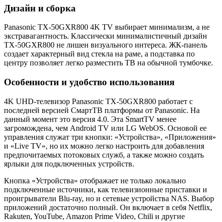
Дизайн и сборка
Panasonic TX-50GXR800 4K TV выбирает минимализм, а не
экстравагантность. Классически минималистичный дизайн
TX-50GXR800 не лишен визуального интереса. ЖК-панель
создает характерный вид стекла на раме, а подставка по
центру позволяет легко разместить ТВ на обычной тумбочке.
Особенности и удобство использования
4K UHD-телевизор Panasonic TX-50GXR800 работает с
последней версией СмартТВ платформы от Panasonic. На
данный момент это версия 4.0. Эта SmartTV менее
загромождена, чем Android TV или LG WebOS. Основой ее
управления служат три кнопки: «Устройства», «Приложения»
и «Live TV», но их можно легко настроить для добавления
предпочитаемых потоковых служб, а также можно создать
ярлыки для подключенных устройств.
Кнопка «Устройства» отображает не только локально
подключенные источники, как телевизионные приставки и
проигрыватели Blu-ray, но и сетевые устройства NAS. Выбор
приложений достаточно полный. Он включает в себя Netflix,
Rakuten, YouTube, Amazon Prime Video, Chili и другие