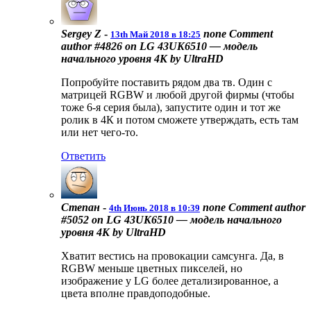
Sergey Z
-
none
Comment
13th Май 2018 в 18:25
author #4826 on LG 43UK6510 — модель
начального уровня 4К by UltraHD
Попробуйте поставить рядом два тв. Один с
матрицей RGBW и любой другой фирмы (чтобы
тоже 6-я серия была), запустите один и тот же
ролик в 4К и потом сможете утверждать, есть там
или нет чего-то.
Ответить
Степан
-
none
Comment author
4th Июнь 2018 в 10:39
#5052 on LG 43UK6510 — модель начального
уровня 4К by UltraHD
Хватит вестись на провокации самсунга. Да, в
RGBW меньше цветных пикселей, но
изображение у LG более детализированное, а
цвета вполне правдоподобные.