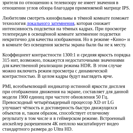
зрителя по отношению к телевизору не имеет значения в
отношении углов обзора благодаря применяемой матрице IPS.
Любителям смотреть кинофильмы в тёмной комнате поможет
технология
локального затемнения
, которая снижает
интенсивность подсветки на тёмных кадрах. При просмотре
телепередач в освещённой комнате затемнение подсветки
некритично для качества изображения. Но в режиме «Кино» и
в комнате без освещения засветы экрана были бы не к месту.
Коэффициент контрастности 1300:1 и средняя яркость порядка
315 нит, возможно, покажутся недостаточными значениями
для качественной реализации режима HDR. В этом случае
можно включить режим просмотра с динамической
контрастностью. В целом кадры будут выглядеть ярче.
PMI, всеобъемлющий индикатор истинной яркости дисплея
при отображении движения на экране, составляет для данной
модели 1900 единиц при частоте обновления 50 Гц.
Превосходный четырёхъядерный процессор XD от LG
улучшает чёткость и достоверность быстро движущихся
объектов и, таким образом, способствует отличному
результату в том числе и в геймерском режиме. Встроенный
апскейлер разрешением 4К неплохо масштабирует видео
стандартного размера до Ultra HD.