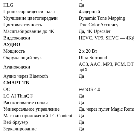
HLG
Да
Процессор видеосигнала
4-ядерный
Улучшение цветопередачи
Dynamic Tone Mapping
Цветовая точность
True Color Accuracy
Масштабирование до 4К
Да, 4K Upscaler
Видеокодеки
HEVC, VP9, SHVC — 4K@
АУДИО
Мощность
2 х 20 Вт
Окружающий звук
Ultra Surround
AC3, AAC, MP3, PCM, DT
Аудиокодеки
aptX
Аудио через Bluetooth
Да
СМАРТ ТВ
ОС
webOS 4.0
LG AI ThinQ®
Да
Распознавание голоса
Да
Универсальное управление
Да, через пульт Magic Rem
Магазин приложений LG Content
Да
Веб-браузер
Да
Зеркалирование
Да