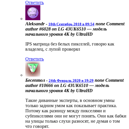
Ответить
Aleksandr
-
none
Comment
10th Сентябрь 2018 в 09:54
author #6028 on LG 43UK6510 — модель
начального уровня 4К by UltraHD
IPS матрица без белых пикселей, говорю как
владелец, с лупой проверял
Ответить
Бесептол
-
none
Comment
24th Февраль 2020 в 19:29
author #10666 on LG 43UK6510 — модель
начального уровня 4К by UltraHD
Такие диванные эксперты, в основном умны
только задним умом как показывает практика.
Потому как разницу между пикселями и
субпикселями они не могут понять. Они как бабки
на улицы только слухи разносят, не думая о том
что говорят.