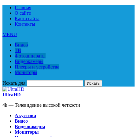
Главная
О сайте
Карта сайта
Контакты
MENU
Видео
ТВ
Фотоаппараты
Видеокамеры
Плееры и устройства
Мониторы
Искать для:
UltraHD
4k — Телевидение высокой четкости
Акустика
Видео
Видеокамеры
Мониторы