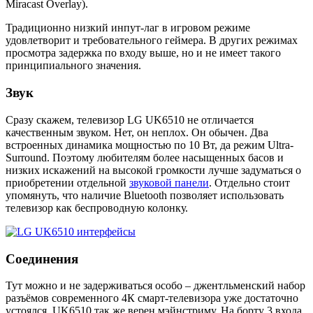
Miracast Overlay).
Традиционно низкий инпут-лаг в игровом режиме
удовлетворит и требовательного геймера. В других режимах
просмотра задержка по входу выше, но и не имеет такого
принципиального значения.
Звук
Сразу скажем, телевизор LG UK6510 не отличается
качественным звуком. Нет, он неплох. Он обычен. Два
встроенных динамика мощностью по 10 Вт, да режим Ultra-
Surround. Поэтому любителям более насыщенных басов и
низких искажений на высокой громкости лучше задуматься о
приобретении отдельной
звуковой панели
. Отдельно стоит
упомянуть, что наличие Bluetooth позволяет использовать
телевизор как беспроводную колонку.
Соединения
Тут можно и не задерживаться особо – джентльменский набор
разъёмов современного 4К смарт-телевизора уже достаточно
устоялся. UK6510 так же верен мэйнстриму. На борту 3 входа