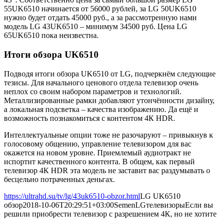
55UK6510 начинается от 56000 рублей, за LG 50UK6510
нужно будет отдать 45000 руб., а за рассмотренную нами
модель LG 43UK6510 – минимум 34500 руб. Цена LG
65UK6510 пока неизвестна.
Итоги обзора UK6510
Подводя итоги обзора UK6510 от LG, подчеркнём следующие
тезисы. Для начального ценового отдела телевизор очень
неплох со своим набором параметров и технологий.
Металлизированные рамки добавляют утончённости дизайну,
а локальная подсветка – качества изображению. Да ещё и
возможность познакомиться с контентом 4К HDR.
Интеллектуальные опции тоже не разочаруют – привыкнув к
голосовому общению, управление телевизором для вас
окажется на новом уровне. Приемлемый аудиотракт не
испортит качественного контента. В общем, как первый
телевизор 4К HDR эта модель не заставит вас раздумывать о
бесцельно потраченных деньгах.
https://ultrahd.su/tv/lg/43uk6510-obzor.html
LG UK6510
обзор
2018-10-06T20:29:51+03:00
Semen
LG
телевизоры
Если вы
решили приобрести телевизор с разрешением 4К, но не хотите