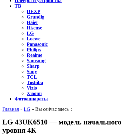
Плееры и устройства
ТВ
DEXP
Grundig
Haier
Hisense
LG
Loewe
Panasonic
Philips
Realme
Samsung
Sharp
Sony
TCL
Toshiba
Vizio
Xiaomi
Фотоаппараты
Главная
»
LG
» Вы сейчас здесь :
LG 43UK6510 — модель начального
уровня 4К