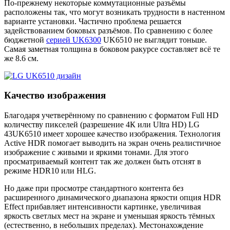
По-прежнему некоторые коммутационные разъёмы
расположены так, что могут возникать трудности в настенном
варианте установки. Частично проблема решается
задействованием боковых разъёмов. По сравнению с более
бюджетной
серией UK6300
UK6510 не выглядит тоньше.
Самая заметная толщина в боковом ракурсе составляет всё те
же 8.6 см.
Качество изображения
Благодаря учетверённому по сравнению с форматом Full HD
количеству пикселей (разрешение 4К или Ultra HD) LG
43UK6510 имеет хорошее качество изображения. Технология
Active HDR помогает выводить на экран очень реалистичное
изображение с живыми и яркими тонами. Для этого
просматриваемый контент так же должен быть отснят в
режиме HDR10 или HLG.
Но даже при просмотре стандартного контента без
расширенного динамического диапазона яркости опция HDR
Effect прибавляет интенсивности картинке, увеличивая
яркость светлых мест на экране и уменьшая яркость тёмных
(естественно, в небольших пределах). Местонахождение