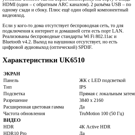
HDMI (один – с обратным ARC каналом). 2 разъёма USB – по
одному сзади и сбоку. Плюс ещё один общий компонентный
видеовход.
Если у кого-то дома отсутствует беспроводная сеть, то для
подключения к интернет и домашней сети есть порт LAN.
Реализованы беспроводные стандарты Wi Fi 802.11ac и
Bluetooth v4.2. Выход на наушники отсутствует, но есть
цифровой аудиовыход (оптический) SPDIF.
Характеристики UK6510
ЭКРАН
Панель
ЖК с LED подсветкой
Тип
IPS
Подсветка
Прямая с локальным зате
Разрешение
3840 х 2160
Расширенная цветовая гамма
Да
Частота обновления
TruMotion 100 (50 Гц)
ВИДЕО
HDR
4К Active HDR
HDR10 Pro
Да