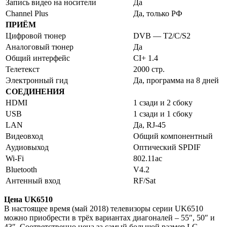
Запись видео на носители
Да
Channel Plus
Да, только РФ
ПРИЁМ
Цифровой тюнер
DVB — T2/C/S2
Аналоговый тюнер
Да
Общий интерфейс
CI+ 1.4
Телетекст
2000 стр.
Электронный гид
Да, программа на 8 дней
СОЕДИНЕНИЯ
HDMI
1 сзади и 2 сбоку
USB
1 сзади и 1 сбоку
LAN
Да, RJ-45
Видеовход
Общий компонентный
Аудиовыход
Оптический SPDIF
Wi-Fi
802.11ac
Bluetooth
V4.2
Антенный вход
RF/Sat
Цена UK6510
В настоящее время (май 2018) телевизоры серии UK6510
можно приобрести в трёх вариантах диагоналей – 55″, 50″ и
43″. Соответственно цена за самый большой размер LG