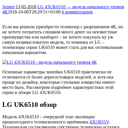
Semen
13.05.2018
LG 43UK6510 — модель начального уровня
4К
2018-10-06T20:29:51+03:00
6 комментариев
23376
Если вы решили приобрести телевизор с разрешением 4К, но
не хотите потратить слишком много денег на неизвестные
преимущества или наоборот – не хотите покупать ну уж
самую незамысловатую модель, то новинка от LG –
телевизоры серии UK6510 может стать для вас оптимальным
начальным вариантом.
Основные параметры линейки UK6510 практически не
отличаются от более дорогостоящих моделей, и хотя она
проще по дизайну, некоторые стильные изящества имеют
место быть. Рассмотрим подробнее характеристики этой
серии в обзоре LG 43UK6510.
LG UK6510 обзор
Модель 43UK6510 – очередной этап эволюции
прошлогоднего телевизионного приёмника
43UJ651V
.
Техническая составляющая собственно телевизора осталась