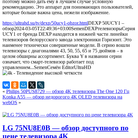
поэтому можно дать ему в лучшем случае условную
рекомендацию. Это аппарат для понимающих пользователей,
которые больше важна цена, нежели изображение.
https://ultrahd.su/tv/dexp/50ucy1-obzor.html
DEXP 50UCY1 –
обзор
2024-03-05T22:49:36+03:00
Semen
DEXP
телевизоры
Серия
UCY1 от бренда DEXP находится в нижней части линейки
телевизоров белорусского завода электроники Горизонт. Это
наименее технически совершенные модели. В серию вошли
телевизоры с диагоналями 43, 50, 55, 65 и 75 дюймов – в
целом обширны ассортимент. Буква Y в названии серии
означает, что смарт-телевизор работает под
управлением...
Semen
Семён
Editor
UltraHD
«
Philips 50PUS8729 — обзор 4K телевизора The One 120 Гц
Konka A55 — обзор недорогого 4K OLED телевизора на
webOS
»
LG 75NU8E0B — обзор доступного по
цене телевизора 4K