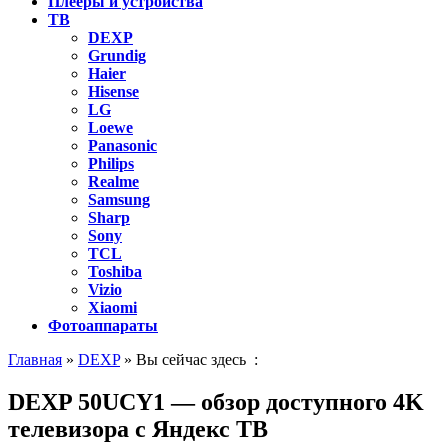
Плееры и устройства
ТВ
DEXP
Grundig
Haier
Hisense
LG
Loewe
Panasonic
Philips
Realme
Samsung
Sharp
Sony
TCL
Toshiba
Vizio
Xiaomi
Фотоаппараты
Главная
»
DEXP
» Вы сейчас здесь :
DEXP 50UCY1 — обзор доступного 4K
телевизора с Яндекс ТВ