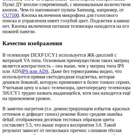
Пульт ДУ вполне современный, с минимальным количеством
кнопок. Чем-то напоминает пульты Samsung, например, от
CU7100
. Кнопка включения микрофона для голосового
поиска и управления имеет голубой цвет. Подсветки клавиш
нет. Кнопка включения питания телевизора находится на его
нижней панели.
Качество изображения
В телевизоре DEXP UCY1 используется ЖК-дисплей с
матрицей VA типа. Основным преимуществом таких матриц
является контрастность – она выше, чем у матриц типа IPS
или ADS
IPS или ADS
. Даже без термограммы видно, что
используется прямая светодиодная подсветка, которая
дешевле боковой, которую применяют в более тонких сериях.
Учитывая цену и класс телевизора, цветопередачу телевизора
50UCY1 трудно назвать выдающейся, хотя она находится ещё
на приемлемом уровне.
В заметно нагретом (т.е. демонстрирующем избыток красных
оттенков и дефицит синих) режиме Кино средняя ошибка
deltaE отображения десятков тестовых образцов цвета
составляет 5.5, что выше порога восприятия 3.0. Такой
результат зависит от нескольких причин: слишком тёплая