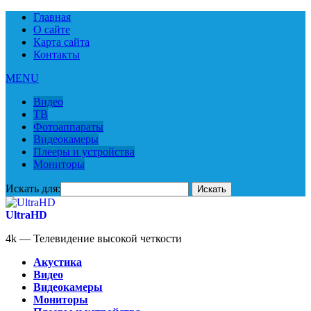
Главная
О сайте
Карта сайта
Контакты
MENU
Видео
ТВ
Фотоаппараты
Видеокамеры
Плееры и устройства
Мониторы
Искать для:
UltraHD
4k — Телевидение высокой четкости
Акустика
Видео
Видеокамеры
Мониторы