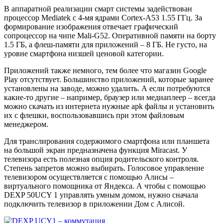
В аппаратной реализации смарт системы задействован
процессор Mediatek с 4-мя ядрами Cortex-A53 1.55 ГГц. За
формирование изображения отвечает графический
сопроцессор на чипе Mali-G52. Оперативной памяти на борту
1.5 ГБ, а флеш-памяти для приложений – 8 ГБ. Не густо, на
уровне смартфона низшей ценовой категории.
Приложений также немного, тем более что магазин Google
Play отсутствует. Большинство приложений, которые заранее
установлены на заводе, можно удалить. А если потребуются
какие-то другие – например, браузер или медиаплеер – всегда
можно скачать из интернета нужные apk файлы и установить
их с флешки, воспользовавшись при этом файловым
менеджером.
Для транслирования содержимого смартфона или планшета
на большой экран предназначена функция Miracast. У
телевизора есть полезная опция родительского контроля.
Степень запретов можно выбирать. Голосовое управление
телевизором осуществляется с помощью Алисы –
виртуального помощника от Яндекса. А чтобы с помощью
DEXP 50UCY 1 управлять умным домом, нужно сначала
подключить телевизор в приложении Дом с Алисой.