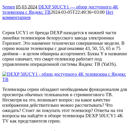
Semen
05.03.2024
DEXP 50UCY1 — обзор доступного 4K
телевизора с Яндекс ТВ
2024-03-05T22:49:36+03:00
Нет
комментариев
5321
Серия UCY1 от бренда DEXP находится в нижней части
линейки телевизоров белорусского завода электроники
Горизонт. Это наименее технически совершенные модели. В
серию вошли телевизоры с диагоналями 43, 50, 55, 65 и 75
дюймов – в целом обширны ассортимент. Буква Y в названии
серии означает, что смарт-телевизор работает под
управлением операционной системы Яндекс ТВ (YaOS).
Телевизоры серии обладают необходимым функционалом для
просмотра обычных телеканалов и стримингового ТВ.
Несмотря на это, возникает вопрос: на какое качество
изображения действительно можно рассчитывать? Что
ожидать? Стоит ли покупать этот телевизор? Ответы на эти
вопросы вы найдёте в обзоре телевизора DEXP 50UCY1 4K
TV как представителя серии.