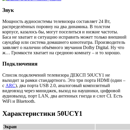
Звук
Мощность аудиосистемы телевизора составляет 24 Вт,
распределённых поровну на два динамика. В толстом
корпусе, казалось бы, могут поселиться и низкие частоты.
Баса не хватает и ситуацию исправить может только внешний
саундбар или система домашнего кинотеатра. Производитель
заявляет о наличии объёмного звучания Dolby Digital. Ну что
ж… Громкости хватает на среднюю комнату – и то хорошо.
Подключения
Список подключений телевизора ДЕКСП 50UCY1 не
выходит за рамки стандартного. Это три порта HDMI (один –
с
ARC
), два порта USB 2.0, аналоговый композитный
видеовход через миниджек, выход на наушники, цифровой
аудиовыход, порт LAN, два антенных гнезда и слот CI. Есть
WiFi и Bluetooth.
Характеристики 50UCY1
Экран