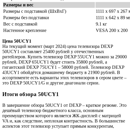
Размеры и вес
Размеры с подставкой (ШхВхГ)
1111 x 697 x 267
Размеры без подставки
1111 x 642 x 89 
Вес с подставкой
9.1 кг
Настенное крепление
VESA 200 x 200
Цена 50UCY1
На текущий момент (март 2024) цена телевизора DEXP
50UCY1 составляет 25400 рублей у отечественных
ритейлеров. Купить телевизор DEXP 55UCY1 можно за 29000
рублей, DEXP 65UCY1 будет стоить 35800 рублей, а
гигантский DEXP 75UCY1 – 58000 рублей. Телевизор DEXP
43UCY1 обойдётся домашнему бюджету в 21900 рублей. В
ассортименте есть варианты этих телевизоров в сером цвете –
это DEXP 50UCY1/G и другие диагонали серии.
Итоги обзора 50UCY1
В завершение обзора 50UCY1 от DEXP – краткое резюме. Это
дешёвый телевизор бюджетного класса, основным
преимуществом которого является ЖК-дисплей с матрицей
VA и, как следствие, неплохая контрастность. В большинстве
аспектов этот телевизор уступает прямым конкурентам,