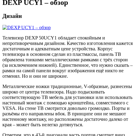
DEXP UCY1 – обзор
Дизайн
Телевизор DEXP 50UCY1 обладает спокойным и
непротиворечивым дизайном. Качество изготовления кажется
достаточным и адекватным цене устройства. Корпус
телевизора в основном сделан из пластмассы, панель ТВ
обрамлена тонкими металлическими рамками с трёх сторон
(за исключением нижней). Единственное, что нужно сказать –
рамки на самой панели вокруг изображения ещё никто не
отменял. Но и они не широкие.
Металлические ножки традиционные, V-образные, разнесены
широко от центра телевизора. Надо подыскивать
соответствующую ТВ мебель для установки или использовать
настенный монтаж с помощью кронштейна, совместимого с
VESA. На стене ТВ смотрится довольно громоздко. Порты и
разъёмы его направлены вбок. В принципе они не мешают
настенному монтажу, но расположены достаточно далеко от
края – может быть нелегко дотянуться.
Отметим, что в 43-й диагонали часть портов смотрит вниз.