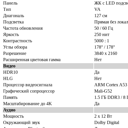
Панель
ЖК с LED подсв
Тип
VA
Диагональ
127 см
Подсветка
Прямая без лока
Частота обновления
50 / 60 Гц
Яркость
250 нит
Контрастность
5000 : 1
Углы обзора
178° / 178°
Разрешение
3840 x 2160
Расширенная цветовая гамма
Нет
Видео
HDR10
Да
HLG
Нет
Процессор видеосигнала
ARM Cortex A53 
Графический сопроцессор
Mali-G52
Память
1.5 ГБ DDR3 / 8
Масштабирование до 4K
Да
Аудио
Мощность
2 х 12 Вт
Окружающий звук
Dolby Digital