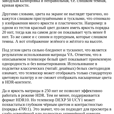
заводская калибровка и неправильная, т.е. слишком тёмная,
кривая яркости.
Другими словами, цвета на экране не выглядят трагично, но
кажутся слишком приглушёнными и тусклыми, что отнимало
у изображения много яркости и пластичности. Например: в
одном из тестов красный цвет должен иметь яркость порядка
20 нит, тогда как на самом деле он показывает чуть менее 8
нит. То же самое и с синим и пурпурным, которые слишком
темны. А вот отображение зелёного и жёлтого на высоте.
Под углом цвета сильно бледнеют и тускнеют, что является
результатом использования матрицы VA. Отметим, что в
описываемом телевизоре белый цвет показывает приемлемую
однородность и без виньетирования. Использование в
подсветке классических (читай: дешёвых) белых светодиодов
означает, что телевизор может отображать только стандартную
цветовую палитру и не сможет отображать насыщенные цвета
в HDR-контенте.
Да и яркость матрицы в 250 нит не позволит эффективно
работать в режиме HDR. Тем не менее, поддерживается
формат HDR10. Но телевизор DEXP 50 UCY1 может
похвастаться глубоким чёрным цветом и контрастностью
(порядка 4700:1). Это значит, что он подходит для просмотра в
слабо освещённой или полностью затемнённой комнате