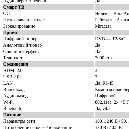
Аудио через Bluetooth
Да
Смарт ТВ
ОС
Яндекс ТВ на An
Распознавание голоса
Работает с Алиса
Зеркалирование
Miracast
Приём
Цифровой тюнер
DVB — T2/S/C
Аналоговый тюнер
Да
Общий интерфейс
Да
Телетекст
2000 стр.
Соединения
HDMI 2.0
3
USB 2.0
2
LAN
Да, RJ-45
Видеовход
Композитный чер
Аудиовыход
Цифровой
Wi-Fi
802.11ac, 2.4 / 5 
Bluetooth
Да, v4.2
Питание
Параметры сети
100…240 В / 50
Потребление рабочее / в ожидании
130 Вт / 0.5 Вт