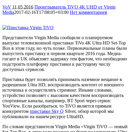
VoV
11.05.2016
Проигрыватель TiVO 4K UHD от Virgin
Media
2017-02-16T17:08:05+03:00
Нет комментариев
2777
Представители Virgin Media сообщили о планируемом
выпуске телевизионной приставки TiVo 4K Ultra HD Set-Top
Box в этом году, но чуть позже. Первоначальные планы были
выпустить приставку в первом квартале 2016 года. Медиа-
гигант в UK объясняет задержку тем фактом, что необходимо
подстроить платформу приставки к растущему числу
доступных сервисов.
Приставка будет позволять принимать наземное вещание в
разрешении Ultra HD, воспроизводить контент от внешнего
источника и осуществлять стриминг. Иными словами,
устройство позволяет с высоким качеством воспроизводить
спортивные каналы, например, BT Sport через сервис
YouView. Если разобраться, то TiVO является прямым
конкурентом
приставке Sky Q
Silver, обзор которой мы
публиковали на нашем ресурсе UltraHD.
По словам представителя Virgin Media «Virgin TiVO — новый
Set-Top Box, в этом году позднее он будет поддерживать Ultra