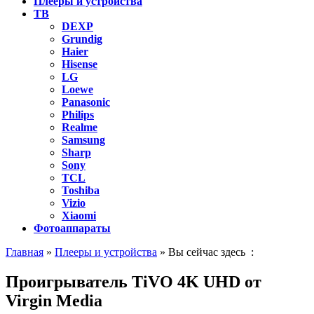
Плееры и устройства
ТВ
DEXP
Grundig
Haier
Hisense
LG
Loewe
Panasonic
Philips
Realme
Samsung
Sharp
Sony
TCL
Toshiba
Vizio
Xiaomi
Фотоаппараты
Главная
»
Плееры и устройства
» Вы сейчас здесь :
Проигрыватель TiVO 4K UHD от
Virgin Media