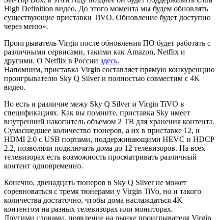
High Definition видео. До этого момента мы будем обновлять
существующие приставки TiVO. Обновление будет доступно
через меню».
Проигрыватель Virgin после обновления ПО будет работать с
различными сервисами, такими как Amazon, Netflix и
другими. О Netflix в России
здесь
.
Напомним, приставка Virgin составляет прямую конкуренцию
проигрывателю Sky Q Silver и полностью совместим с 4K
видео.
Но есть и различие межу Sky Q Silver и Virgin TiVO в
спецификациях. Как вы помните, приставка Sky имеет
внутренний накопитель объемом 2 TB для хранения контента.
Сумасшедшее количество тюнеров, а их в приставке 12, и
HDMI 2.0 с USB портами, поддерживающими HEVC и HDCP
2.2, позволяли подключать дома до 12 телевизоров. На всех
телевизорах есть возможность просматривать различный
контент одновременно.
Конечно, двенадцать тюнеров в Sky Q Silver не может
соревноваться с тремя тюнерами у Virgin TiVo, но и такого
количества достаточно, чтобы дома наслаждаться 4K
контентом на разных телевизорах или мониторах.
Другими словами, появление на рынке проигрывателя Virgin