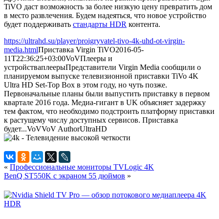
TiVO даст возможность за более низкую цену превратить дом
в место развлечения. Будем надеяться, что новое устройство
будет поддерживать
стандарты HDR
контента.
https://ultrahd.su/player/proigryvatel-tivo-4k-uhd-ot-virgin-
media.html
Приставка Virgin TiVO
2016-05-
11T22:36:25+03:00
VoV
Плееры и
устройства
плееры
Представители Virgin Media сообщили о
планируемом выпуске телевизионной приставки TiVo 4K
Ultra HD Set-Top Box в этом году, но чуть позже.
Первоначальные планы были выпустить приставку в первом
квартале 2016 года. Медиа-гигант в UK объясняет задержку
тем фактом, что необходимо подстроить платформу приставки
к растущему числу доступных сервисов. Приставка
будет...
VoV
VoV
Author
UltraHD
«
Профессиональные мониторы TVLogic 4K
BenQ ST550K с экраном 55 дюймов
»