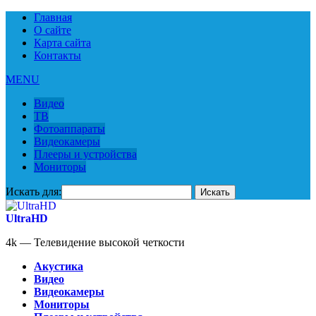
Главная
О сайте
Карта сайта
Контакты
MENU
Видео
ТВ
Фотоаппараты
Видеокамеры
Плееры и устройства
Мониторы
Искать для:
UltraHD
4k — Телевидение высокой четкости
Акустика
Видео
Видеокамеры
Мониторы