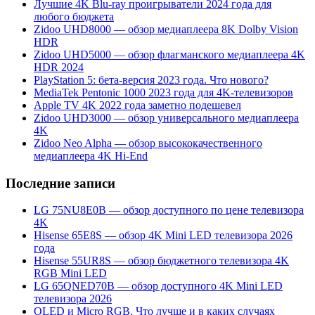
Лучшие 4K Blu-ray проигрыватели 2024 года для
любого бюджета
Zidoo UHD8000 — обзор медиаплеера 8K Dolby Vision
HDR
Zidoo UHD5000 — обзор флагманского медиаплеера 4K
HDR 2024
PlayStation 5: бета-версия 2023 года. Что нового?
MediaTek Pentonic 1000 2023 года для 4K-телевизоров
Apple TV 4K 2022 года заметно подешевел
Zidoo UHD3000 — обзор универсального медиаплеера
4K
Zidoo Neo Alpha — обзор высококачественного
медиаплеера 4K Hi-End
Последние записи
LG 75NU8E0B — обзор доступного по цене телевизора
4K
Hisense 65E8S — обзор 4K Mini LED телевизора 2026
года
Hisense 55UR8S — обзор бюджетного телевизора 4K
RGB Mini LED
LG 65QNED70B — обзор доступного 4K Mini LED
телевизора 2026
OLED и Micro RGB. Что лучше и в каких случаях