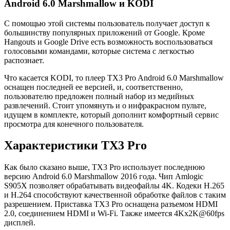
Android 6.0 Marshmallow и KODI
С помощью этой системы пользователь получает доступ к
большинству популярных приложений от Google. Кроме
Hangouts и Google Drive есть возможность воспользоваться
голосовыми командами, которые система с легкостью
распознает.
Что касается KODI, то плеер TX3 Pro Android 6.0 Marshmallow
оснащен последней ее версией, и, соответственно,
пользователю предложен полный набор из медийных
развлечений. Стоит упомянуть и о инфракрасном пульте,
идущем в комплекте, который дополнит комфортный сервис
просмотра для конечного пользователя.
Характеристики TX3 Pro
Как было сказано выше, TX3 Pro использует последнюю
версию Android 6.0 Marshmallow 2016 года. Чип Amlogic
S905X позволяет обрабатывать видеофайлы 4K. Кодеки H.265
и H.264 способствуют качественной обработке файлов с таким
разрешением. Приставка TX3 Pro оснащена разъемом HDMI
2.0, соединением HDMI и Wi-Fi. Также имеется 4Kx2K@60fps
дисплей.