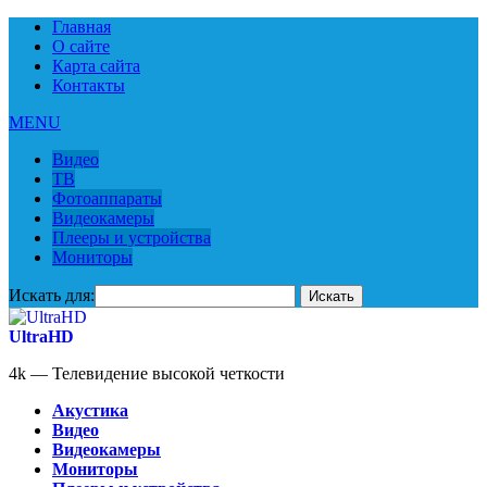
Главная
О сайте
Карта сайта
Контакты
MENU
Видео
ТВ
Фотоаппараты
Видеокамеры
Плееры и устройства
Мониторы
Искать для:
UltraHD
4k — Телевидение высокой четкости
Акустика
Видео
Видеокамеры
Мониторы