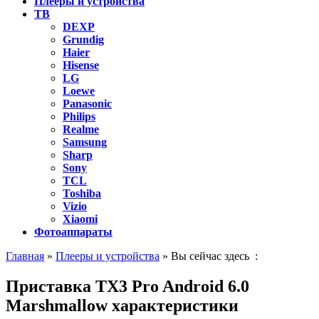
Плееры и устройства
ТВ
DEXP
Grundig
Haier
Hisense
LG
Loewe
Panasonic
Philips
Realme
Samsung
Sharp
Sony
TCL
Toshiba
Vizio
Xiaomi
Фотоаппараты
Главная
»
Плееры и устройства
» Вы сейчас здесь :
Приставка TX3 Pro Android 6.0
Marshmallow характеристики