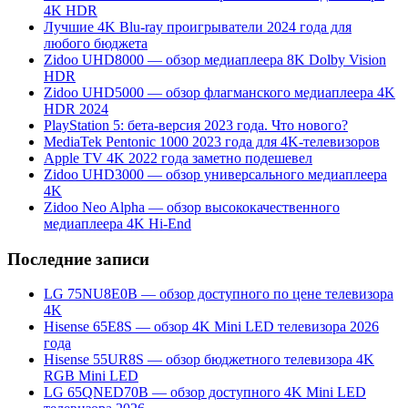
4K HDR
Лучшие 4K Blu-ray проигрыватели 2024 года для
любого бюджета
Zidoo UHD8000 — обзор медиаплеера 8K Dolby Vision
HDR
Zidoo UHD5000 — обзор флагманского медиаплеера 4K
HDR 2024
PlayStation 5: бета-версия 2023 года. Что нового?
MediaTek Pentonic 1000 2023 года для 4K-телевизоров
Apple TV 4K 2022 года заметно подешевел
Zidoo UHD3000 — обзор универсального медиаплеера
4K
Zidoo Neo Alpha — обзор высококачественного
медиаплеера 4K Hi-End
Последние записи
LG 75NU8E0B — обзор доступного по цене телевизора
4K
Hisense 65E8S — обзор 4K Mini LED телевизора 2026
года
Hisense 55UR8S — обзор бюджетного телевизора 4K
RGB Mini LED
LG 65QNED70B — обзор доступного 4K Mini LED