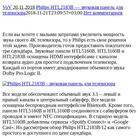
VoV
20.11.2018
Philips HTL2183B — звуковая панель для
телевизора
2018-11-21T23:09:57+03:00
Нет комментариев
6209
Если вы хотите с малыми затратами увеличить мощность
звука своего 4K телевизора, то у Philips есть свои решения
этой задачи. Производитель готов предоставить покупателю
три саундбара. Звуковые панели HTL5160B, HTL3160B и
HTL2183B оснащены HDMI интерфейсами с каналом
возврата аудио для простого подключения телевизора.
Каждый из портов имеет декодирование объемного звука
Dolby Pro-Logic II.
Все модели обеспечивают объемный звук 3.1 – левый и
правый каналы и центральный сабвуфер. Все модели
оснащены беспроводным интерфейсом Bluetooth. Кроме того,
панели HTL5160B и HTL3160B соединяются с сабвуфером без
проводов и имеют NFC спецификацию. В старшую модель
HTL5160B добавлены сервисы «Spotify Connect» и «Google
Cast». Но рассмотрим обзор Philips HTL2183B/12 как самого
простого и доступного по цене саундбара.