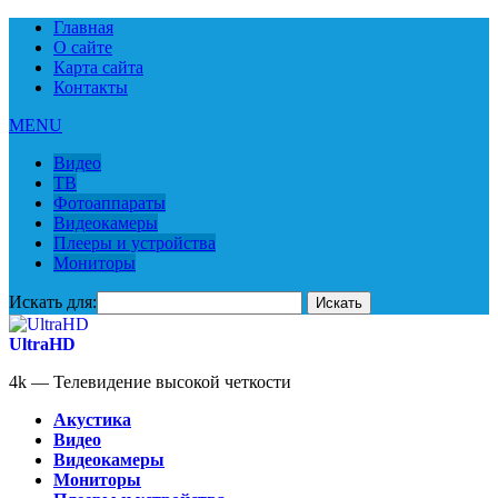
Главная
О сайте
Карта сайта
Контакты
MENU
Видео
ТВ
Фотоаппараты
Видеокамеры
Плееры и устройства
Мониторы
Искать для:
UltraHD
4k — Телевидение высокой четкости
Акустика
Видео
Видеокамеры
Мониторы