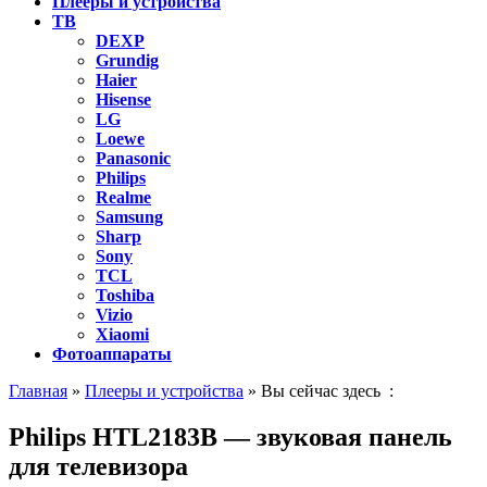
Плееры и устройства
ТВ
DEXP
Grundig
Haier
Hisense
LG
Loewe
Panasonic
Philips
Realme
Samsung
Sharp
Sony
TCL
Toshiba
Vizio
Xiaomi
Фотоаппараты
Главная
»
Плееры и устройства
» Вы сейчас здесь :
Philips HTL2183B — звуковая панель
для телевизора