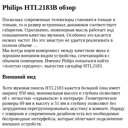
Philips HTL2183B обзор
Поскольку современные телевизоры становятся тоньше и
тоньше, то и размер встроенных динамиков соответствует
габаритам. Однозначно, инженерная мысль работает над
повышением качества звучания. Особенно это касается
низких частот. Но это зачастую не удается реализовать в
полном объеме …
Мы всегда ищем компромисс между качеством звука и
хорошим внешним видом устройства, сочетающийся с
объемом помещения. Именно Philips попытался найти
«золотую середину», выпустив саундбар HTL2183.
Внешний вид
Хотя звуковая панель HTL2183 кажется большой (она имеет
ширину 950 мм), минимальная высота и глубина позволяют
ей с легкостью «скрываться» в интерьере. Геометрические
размеры 69 мм в высоту и 51 мм в глубину позволяют без
затруднения перегруппировывать акустику в комнате. Наряду
с изящным и современным дизайном есть все необходимые
беспроводные интерфейсы, которые облегчают подключение
внешних устройств.