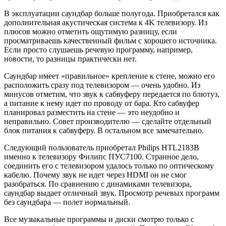
В эксплуатации саундбар больше полугода. Приобретался как
дополнительная акустическая система к 4K телевизору. Из
плюсов можно отметить ощутимую разницу, если
просматриваешь качественный фильм с хорошего источника.
Если просто слушаешь речевую программу, например,
новости, то разницы практически нет.
Саундбар имеет «правильное» крепление к стене, можно его
расположить сразу под телевизором — очень удобно. Из
минусов отметим, что звук к сабвуферу передается по блютуз,
а питание к нему идет по проводу от бара. Кто сабвуфер
планировал разместить на стене — это неудобно и
неправильно. Совет производителю — сделайте отдельный
блок питания к сабвуферу. В остальном все замечательно.
Следующий пользователь приобретал Philips HTL2183B
именно к телевизору Филипс ПУС7100. Странное дело,
соединить его с телевизором удалось только по оптическому
кабелю. Почему звук не идет через HDMI он не смог
разобраться. По сравнению с динамиками телевизора,
саундбар выдает отличный звук. Просмотр речевых программ
без саундбара — полет нормальный.
Все музыкальные программы и диски смотрю только с