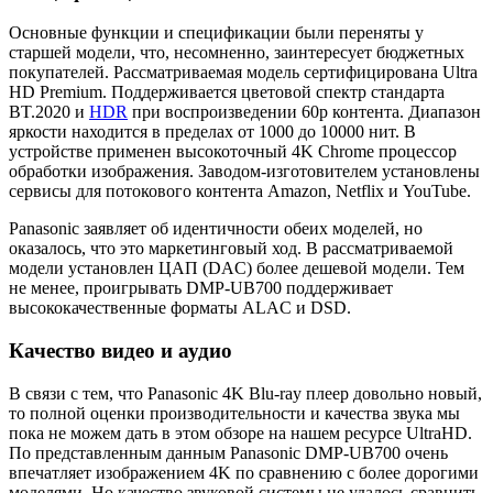
Основные функции и спецификации были переняты у
старшей модели, что, несомненно, заинтересует бюджетных
покупателей. Рассматриваемая модель сертифицирована Ultra
HD Premium. Поддерживается цветовой спектр стандарта
BT.2020 и
HDR
при воспроизведении 60p контента. Диапазон
яркости находится в пределах от 1000 до 10000 нит. В
устройстве применен высокоточный 4K Chrome процессор
обработки изображения. Заводом-изготовителем установлены
сервисы для потокового контента Amazon, Netflix и YouTube.
Panasonic заявляет об идентичности обеих моделей, но
оказалось, что это маркетинговый ход. В рассматриваемой
модели установлен ЦАП (DAC) более дешевой модели. Тем
не менее, проигрывать DMP-UB700 поддерживает
высококачественные форматы ALAC и DSD.
Качество видео и аудио
В связи с тем, что Panasonic 4K Blu-ray плеер довольно новый,
то полной оценки производительности и качества звука мы
пока не можем дать в этом обзоре на нашем ресурсе UltraHD.
По представленным данным Panasonic DMP-UB700 очень
впечатляет изображением 4K по сравнению с более дорогими
моделями. Но качество звуковой системы не удалось сравнить,