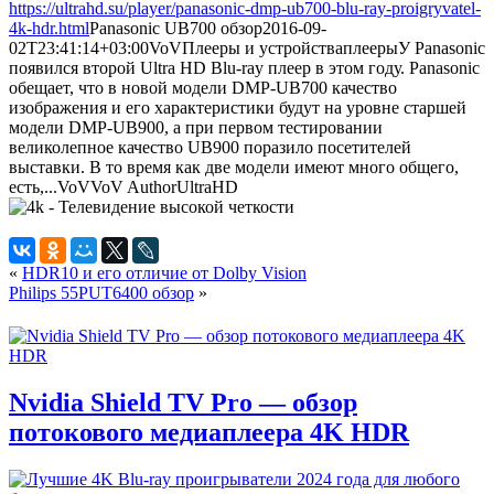
https://ultrahd.su/player/panasonic-dmp-ub700-blu-ray-proigryvatel-
4k-hdr.html
Panasonic UB700 обзор
2016-09-
02T23:41:14+03:00
VoV
Плееры и устройства
плееры
У Panasonic
появился второй Ultra HD Blu-ray плеер в этом году. Panasonic
обещает, что в новой модели DMP-UB700 качество
изображения и его характеристики будут на уровне старшей
модели DMP-UB900, а при первом тестировании
великолепное качество UB900 поразило посетителей
выставки. В то время как две модели имеют много общего,
есть,...
VoV
VoV
Author
UltraHD
«
HDR10 и его отличие от Dolby Vision
Philips 55PUT6400 обзор
»
Nvidia Shield TV Pro — обзор
потокового медиаплеера 4K HDR