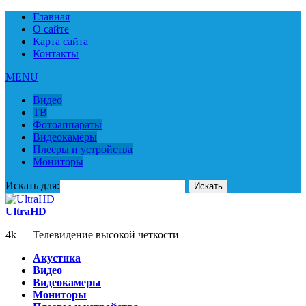
Главная
О сайте
Карта сайта
Контакты
MENU
Видео
ТВ
Фотоаппараты
Видеокамеры
Плееры и устройства
Мониторы
Искать для:
UltraHD
4k — Телевидение высокой четкости
Акустика
Видео
Видеокамеры
Мониторы