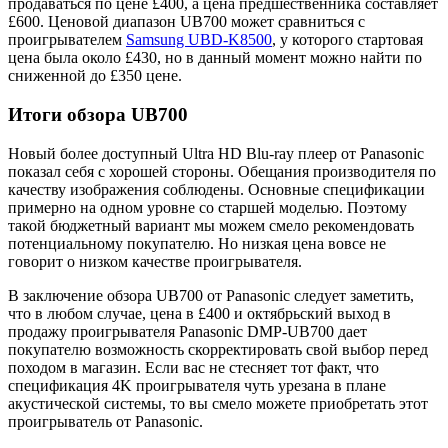
продаваться по цене £400, а цена предшественника составляет
£600. Ценовой диапазон UB700 может сравниться с
проигрывателем
Samsung UBD-K8500
, у которого стартовая
цена была около £430, но в данный момент можно найти по
сниженной до £350 цене.
Итоги обзора UB700
Новый более доступный Ultra HD Blu-ray плеер от Panasonic
показал себя с хорошей стороны. Обещания производителя по
качеству изображения соблюдены. Основные спецификации
примерно на одном уровне со старшей моделью. Поэтому
такой бюджетный вариант мы можем смело рекомендовать
потенциальному покупателю. Но низкая цена вовсе не
говорит о низком качестве проигрывателя.
В заключение обзора UB700 от Panasonic следует заметить,
что в любом случае, цена в £400 и октябрьский выход в
продажу проигрывателя Panasonic DMP-UB700 дает
покупателю возможность скорректировать свой выбор перед
походом в магазин. Если вас не стесняет тот факт, что
спецификация 4K проигрывателя чуть урезана в плане
акустической системы, то вы смело можете приобретать этот
проигрыватель от Panasonic.