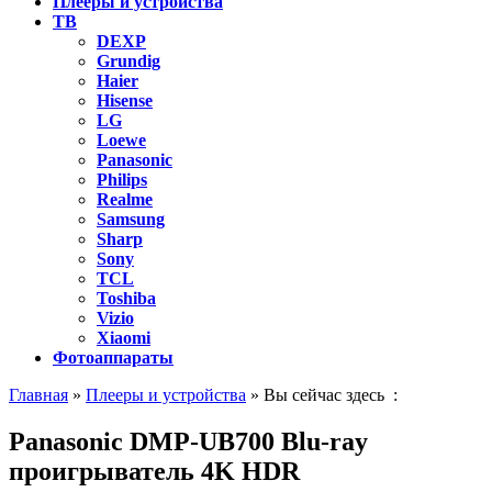
Плееры и устройства
ТВ
DEXP
Grundig
Haier
Hisense
LG
Loewe
Panasonic
Philips
Realme
Samsung
Sharp
Sony
TCL
Toshiba
Vizio
Xiaomi
Фотоаппараты
Главная
»
Плееры и устройства
» Вы сейчас здесь :
Panasonic DMP-UB700 Blu-ray
проигрыватель 4K HDR