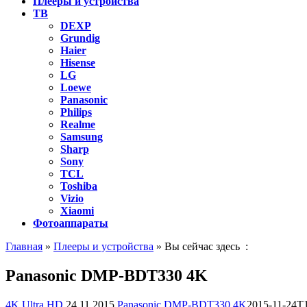
Плееры и устройства
ТВ
DEXP
Grundig
Haier
Hisense
LG
Loewe
Panasonic
Philips
Realme
Samsung
Sharp
Sony
TCL
Toshiba
Vizio
Xiaomi
Фотоаппараты
Главная
»
Плееры и устройства
» Вы сейчас здесь :
Panasonic DMP-BDT330 4K
4K Ultra HD
24.11.2015
Panasonic DMP-BDT330 4K
2015-11-24T1