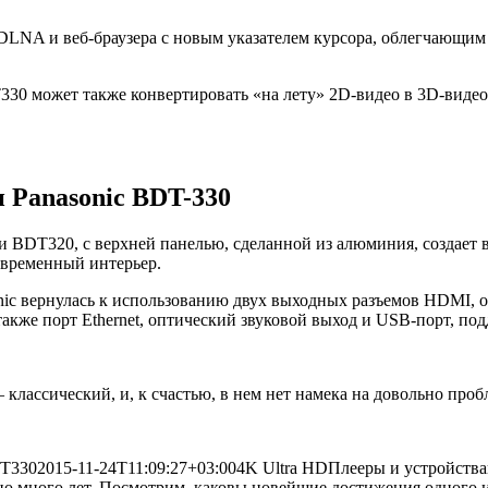
DLNA и веб-браузера с новым указателем курсора, облегчающим 
330 может также конвертировать «на лету» 2D-видео в 3D-видео,
 Panasonic BDT-330
и BDT320, с верхней панелью, сделанной из алюминия, создает 
овременный интерьер.
asonic вернулась к использованию двух выходных разъемов HDM
также порт Ethernet, оптический звуковой выход и USB-порт, 
классический, и, к счастью, в нем нет намека на довольно про
DT330
2015-11-24T11:09:27+03:00
4K Ultra HD
Плееры и устройства
о много лет. Посмотрим, каковы новейшие достижения одного из