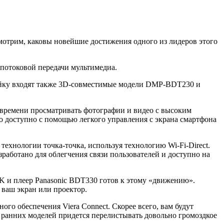
смотрим, каковы новейшие достижения одного из лидеров этого
 потоковой передачи мультимедиа.
нейку входят также 3D-совместимые модели DMP-BDT230 и
 времени просматривать фотографии и видео с высоким
о доступно с помощью легкого управления с экрана смартфона
ехнологии точка-точка, используя технологию Wi-Fi-Direct.
работано для облегчения связи пользователей и доступно на
K и плеер Panasonic BDT330 готов к этому «движению».
 ваш экран или проектор.
го обеспечения Viera Connect. Скорее всего, вам будут
ее ранних моделей придется перелистывать довольно громоздкое