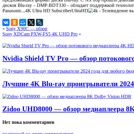
дисков Blu-ray – DMP-BDT330 – обладает поддержкой технолог
Panasonic...
4K Ultra HD
Subscriber
UltraHD
«
Sony X90C — обзор
Sony XDCam PXW-FS5 4K UHD Pro
»
Nvidia Shield TV Pro — обзор потоково
Лучшие 4K Blu-ray проигрыватели 2024
Zidoo UHD8000 — обзор медиаплеера 8K
Нет пока комментариев
подпиской на ленту комментариев