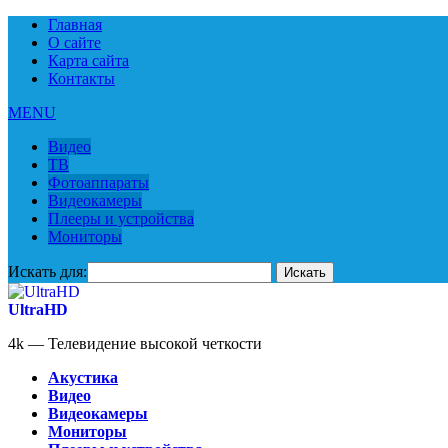
Главная
О сайте
Карта сайта
Контакты
MENU
Видео
ТВ
Фотоаппараты
Видеокамеры
Плееры и устройства
Мониторы
Искать для:
UltraHD
4k — Телевидение высокой четкости
Акустика
Видео
Видеокамеры
Мониторы