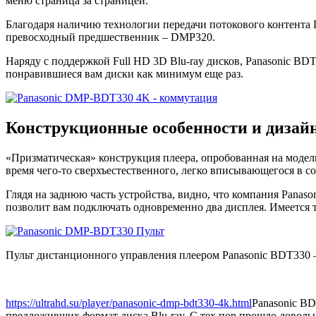
меню страница за страницей.
Благодаря наличию технологии передачи потокового контента 
превосходный предшественник – DMP320.
Наряду с поддержкой Full HD 3D Blu-ray дисков, Panasonic BDT
понравившиеся вам диски как минимум еще раз.
Конструкционные особенности и дизайн
«Призматическая» конструкция плеера, опробованная на модел
время чего-то сверхъестественного, легко вписывающегося в с
Глядя на заднюю часть устройства, видно, что компания Pan
позволит вам подключать одновременно два дисплея. Имеется 
Пульт дистанционного управления плеером Panasonic BDT330 – 
https://ultrahd.su/player/panasonic-dmp-bdt330-4k.html
Panasonic B
предложивших формат диска Blu-ray. С тех пор прошло довольн