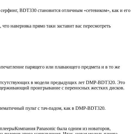
серфинг, BDT330 становится отличным «сетевиком», как и его
 что наверняка прямо таки заставит вас пересмотреть
впечатление парящего или плавающего предмета и в то же
I, отсутствующих в модели предыдущих лет DMP-BDT320. Это
поддерживающий проигрывание с переносных жестких дисков.
блематичный пульт с тач-падом, как в DMP-BDT320.
плееры
Компания Panasonic была одним из новаторов,
 лидеров этого направления. Итак, новая модель плеера