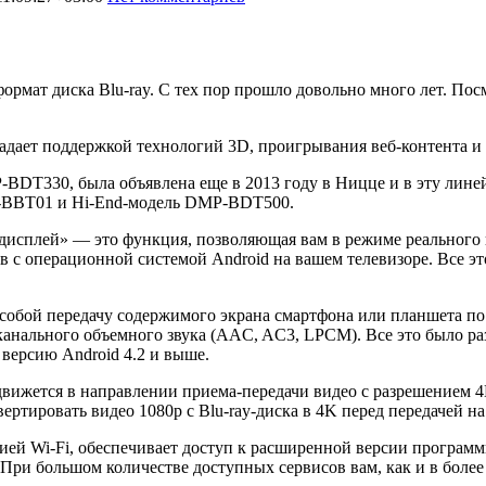
ормат диска Blu-ray. С тех пор прошло довольно много лет. По
ладает поддержкой технологий 3D, проигрывания веб-контента и
P-BDT330, была объявлена еще в 2013 году в Ницце и в эту ли
BBT01 и Hi-End-модель DMP-BDT500.
й дисплей» — это функция, позволяющая вам в режиме реального
 с операционной системой Android на вашем телевизоре. Все эт
собой передачу содержимого экрана смартфона или планшета по т
канального объемного звука (AAC, AC3, LPCM). Все это было раз
версию Android 4.2 и выше.
вижется в направлении приема-передачи видео с разрешением 4
ртировать видео 1080p с Blu-ray-диска в 4K перед передачей на
ей Wi-Fi, обеспечивает доступ к расширенной версии программно
k. При большом количестве доступных сервисов вам, как и в бол