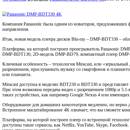
Компания Panasonic была одним из новаторов, предложивших ф
направления.
Итак, новая модель плеера дисков Blu-ray – DMP-BDT330 – об
Платформа, на которой построен проигрыватель Panasonic DM
DMP-BDT130, 2D-модель DMP-BD79, компактный плеер DMP-
Ключевая особенность – технология Miracast, или «зеркальны
разрешением, прослушивать музыку со смартфонов и планшетов
или планшета.
Miracast доступна в моделях BDT230 и BDT330 и представляет 
При этом возможна передача видео с разрешением 1080p и 5.1-
таких устройствах, как например Google Nexus 4 или имеющих 
Оборудование для домашних кинотеатров медленно, но верно д
Встроенное масштабирование 4K означает, что вы сможете конве
Платформа, на которой построен плеер со встроенной технологи
доступны такие сервисы, как Netflix, YouTube, Skype, Faceboo