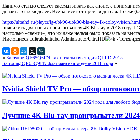
Данную статью следует рассматривать как анонс, с пониманием 
дизайна этих моделей. Все зависит от производителя. Позже (б
https://ultrahd.su/player/lg-ubk90-ubk80-blu-ray-4k-dolby-vision.html
появились два новых проигрывателя 4К Blu-ray в 2018 году.
настолько «свежие», что их даже нельзя было показать на 
Имеющиеся...
ultrahd
ultrahd
Administrator
UltraHD
«
Samsung QE65Q6FN как начальная стадия QLED 2018
Samsung QE65Q9FN флагманская модель 2018 года
»
Nvidia Shield TV Pro — обзор потоково
Лучшие 4K Blu-ray проигрыватели 2024