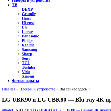
Плееры и устройства
ТВ
DEXP
Grundig
Haier
Hisense
LG
Loewe
Panasonic
Philips
Realme
Samsung
Sharp
Sony
TCL
Toshiba
Vizio
Xiaomi
Фотоаппараты
Главная
»
Плееры и устройства
» Вы сейчас здесь :
LG UBK90 и LG UBK80 — Blu-ray 4K про
ultrahd
16.03.2018
LG UBK90 и LG UBK80 — Blu-ray 4K проигры