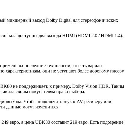
ный микшерный выход Dolby Digital для стереофонических
 сигнала доступны два выхода HDMI (HDMI 2.0 / HDMI 1.4).
е применены последние технологии, то есть вариант
о характеристикам, они не уступают более дорогому плееру
K80 не поддерживает, к примеру, Dolby Vision HDR. Таким
ставила своим покупателям право выбора.
удиовыхода. Чтобы подключить звук к AV-ресиверу или
Эти данные могут измениться.
49 евро, а цена UBK80 составит 219 евро. Есть подозрение,