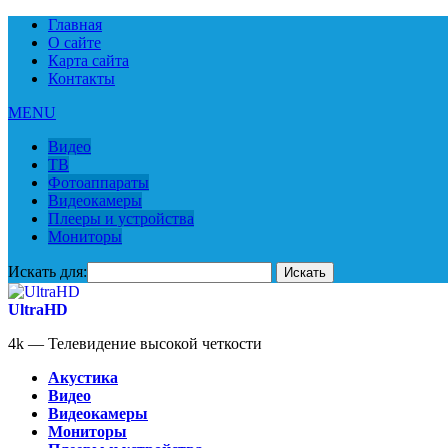
Главная
О сайте
Карта сайта
Контакты
MENU
Видео
ТВ
Фотоаппараты
Видеокамеры
Плееры и устройства
Мониторы
Искать для:
UltraHD
4k — Телевидение высокой четкости
Акустика
Видео
Видеокамеры
Мониторы