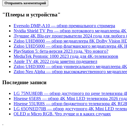
"Плееры и устройства"
Eversolo DMP-A10 — обзор премиального стримера
Nvidia Shield TV Pro — обзор потокового медиаплеера 4
Лучшие 4K Blu-ray проигрыватели 2024 года для любого
Zidoo UHD8000 — обзор медиаплеера 8K Dolby Vision H
Zidoo UHD5000 — обзор флагманского медиаплеера 4K 
PlayStation 5: бета-версия 2023 года. Что нового?
MediaTek Pentonic 1000 2023 года для 4K-телевизоров
Apple TV 4K 2022 года заметно подешевел
Zidoo UHD3000 — обзор универсального медиаплеера 4
Zidoo Neo Alpha — обзор высококачественного медиапле
Последние записи
LG 75NU8E0B — обзор доступного по цене телевизора 
Hisense 65E8S — обзор 4K Mini LED телевизора 2026 год
Hisense 55UR8S — обзор бюджетного телевизора 4K RG
LG 65QNED70B — обзор доступного 4K Mini LED телеви
OLED и Micro RGB. Что лучше и в каких случаях
.