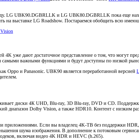
 году. LG UBK90.DGBRLLK и LG UBK80.DGBRLLK пока еще находя
казать на выставке LG Roadshow. Постараемся обобщить всю и
 4K уже дают достаточное представление о том, что могут пре
ны самыми важными функциями и будут доступны по низкой рыно
как Oppo и Panasonic. UBK90 является переработанной версией
ителем.
ет диски 4К UHD, Blu-ray, 3D Blu-ray, DVD и CD. Поддержка
кий диапазон Dolby Vision, а также HDR10. Контент с низким 
ми приложениями. Если вы владелец 4K-ТВ без поддержки HDR,
ньшения шума изображения. В дополнение к потоковым сервисам,
одеков, включая видео 4K HDR и HEVC (h.265).