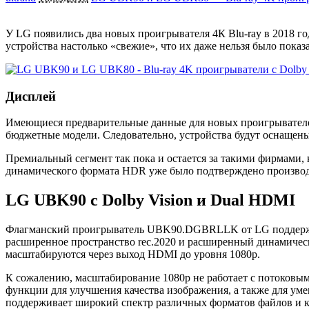
У LG появились два новых проигрывателя 4К Blu-ray в 2018
устройства настолько «свежие», что их даже нельзя было по
Дисплей
Имеющиеся предварительные данные для новых проигрывателей
бюджетные модели. Следовательно, устройства будут оснаще
Премиальный сегмент так пока и остается за такими фирмами, 
динамического формата HDR уже было подтверждено производ
LG UBK90 с Dolby Vision и Dual HDMI
Флагманский проигрыватель UBK90.DGBRLLK от LG поддержива
расширенное пространство rec.2020 и расширенный динамичес
масштабируются через выход HDMI до уровня 1080p.
К сожалению, масштабирование 1080p не работает с потоковы
функции для улучшения качества изображения, а также для уме
поддерживает широкий спектр различных форматов файлов и к