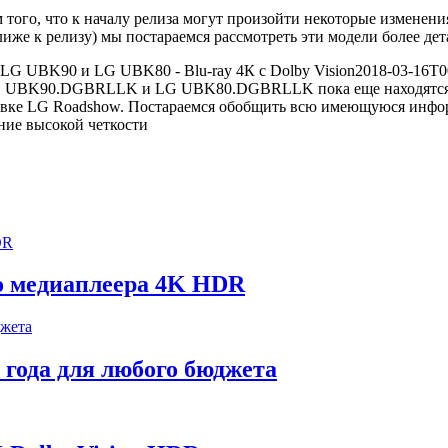
того, что к началу релиза могут произойти некоторые изменения
лиже к релизу) мы постараемся рассмотреть эти модели более де
LG UBK90 и LG UBK80 - Blu-ray 4К с Dolby Vision
2018-03-16T0
 LG UBK90.DGBRLLK и LG UBK80.DGBRLLK пока еще находятся в 
выставке LG Roadshow. Постараемся обобщить всю имеющуюся и
го медиаплеера 4K HDR
 года для любого бюджета