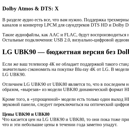
Dolby Atmos & DTS: X
В разделе аудио есть все, что вам нужно. Поддержка трехмер
каналов и конвертер LPCM для саундтреков DTS HD и Dolby Dig
Такие аудиофайлы, как AAC и FLAC, будут воспроизводиться н
Остальные подключения: USB 2.0, визуально-цифровой аудиовых
LG UBK90 — бюджетная версия без Dolb
Если же ваш телевизор 4К не обладает поддержкой такого станд
значительно сэкономить на покупке Blu-ray 4K от LG. В мод
LG UBK90.
Отличием LG UBK90 от UBK80 является то, что в последнем н
образом, «вырезав» из модели UBK80 динамический формат HDR
Кроме того, в «упрощенной» модели есть только один выход H
звуковой панели, следует переключиться на оптический цифров
Цены UBK90 и UBK80
Что касается цен на LG UBK90 и UBK80, то они пока тоже приб
что и эти небольшие цены в течении года заметно упадут.