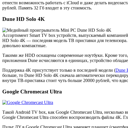
отнести возможность работать с iCloud и даже делать видеоза
рублей. Память 32 Гб входит в эту стоимость.
Dune HD Solo 4K
Ассортимент Smart TV box устройств, выпускаемый компанией D
HD Solo 4K — последняя модель ТВ приставки для телевизора. 
довольно компактные.
Такими же HDD оснащены современные ноутбуки. Кроме того, 
приложения Dune исчисляются в единицах, устройство облада
Поддержка 4K присутствует только в последней модели (
Dune 
больше, то Dune HD Solo 4K сначала автоматически перекодиру
внутри ТВ-приставка стоит чуть больше 20000 рублей, что вдв
Google Chromecast Ultra
Такой Android TV box, как Google Chromecast Ultra, нескольк
Google Chromecast Ultra способен воспроизводить файлы 4К. Гл
Пульт ДУ в Google Chromecast Ultra заменяет планшет (смартфо