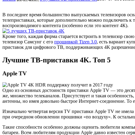
В последнее время большинство выпускаемых телевизоров оснащ
телеприставках, которые дополнительно можно подключить к
воспроизводимого контента (особенно если это контент 4К).
Кроме того, каждая фирма старается встроить в телевизор свою
телевизор Самсунг с его
прошивкой Tizen 3.0
, есть вариант к
приставок для цифрового ТВ, поддерживающих 4K разрешение
Лучшие ТВ-приставки 4K. Топ 5
Apple TV
Одно из основных достоинств приставки Apple TV — это десят
же, множество телеканалов. Присутствует и такая особенность
антенны, но имея довольно быстрое Интернет-соединение. То е
Изначально четвертая версия TV приставки Apple TV не имела 
при очередном обновлении прошивки «по воздуху». К остальны
Такие способности особенно должны оценить любители компьюте
батареи. Всем любителям продукции Apple давно известен сер