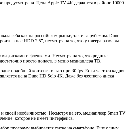
кже предусмотрена. Цена Apple TV 4K держится в районе 10000
ала себя как на российском рынке, так и за рубежом. Dune
ить в нее HDD 2,5”, несмотря на то, что у плеера размеры
ми дисками и флешками. Несмотря на то, что родные
достаточно просто попасть в меню медиаплера ТВ.
одит подобный контент только при 30 fps. Если частота кадров
является цена Dune HD Solo 4K. Даже без жесткого диска
 и своей необычностью. Несмотря на это, медиаплеер Smart TV
ючение, которое не имеет интерфейса.
ь выбор программ выбирается также на смартфоне. Еще одним