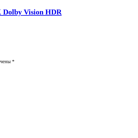
 Dolby Vision HDR
ечены
*