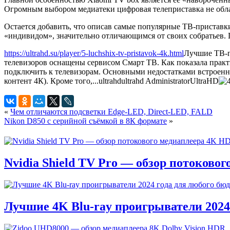
Огромным выбором медиатеки цифровая телеприставка не обладает
Остается добавить, что описав самые популярные ТВ-приставк
«индивидом», значительно отличающимся от своих собратьев. П
https://ultrahd.su/player/5-luchshix-tv-pristavok-4k.html
Лучшие ТВ-п
телевизоров оснащены сервисом Смарт ТВ. Как показала практи
подключить к телевизорам. Основными недостатками встроенн
контент 4К). Кроме того,...
ultrahd
ultrahd
Administrator
UltraHD
«
Чем отличаются подсветки Edge-LED, Direct-LED, FALD
Nikon D850 с серийной съёмкой в 8К формате
»
Nvidia Shield TV Pro — обзор потоково
Лучшие 4K Blu-ray проигрыватели 2024