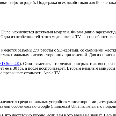
ставки из фотографий. Поддержка всех джойстиков для iPhone та
une, исчисляется десятками моделей. Фирма давно зарекомендов
Одна из особенностей этого медиаплеера TV — способность встро
имеются разъемы для работы с SD-картами, со съемными жестки
ет максимальным числом сторонних приложений. Для их поиска 
HD Solo 4K
). Стоит заметить, что медиапроигрыватель воспроизв
ет ее в 30 fps, а после воспроизведет. Вторым немалым минусом 
ое превышает стоимость Apple TV.
о выделяется среди остальных устройств миниатюрными размерами
авной особенностью Google Chromecast Ultra является его подкл
н), что достаточно удобно, если вам в это время не звонят. Вес