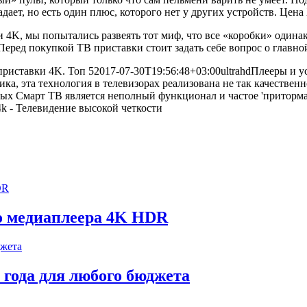
, но есть один плюс, которого нет у других устройств. Цена Xia
и 4K, мы попытались развеять тот миф, что все «коробки» один
еред покупкой ТВ приставки стоит задать себе вопрос о главно
риставки 4K. Топ 5
2017-07-30T19:56:48+03:00
ultrahd
Плееры и у
ка, эта технология в телевизорах реализована не так качествен
ых Смарт ТВ является неполный функционал и частое 'приторма
го медиаплеера 4K HDR
 года для любого бюджета