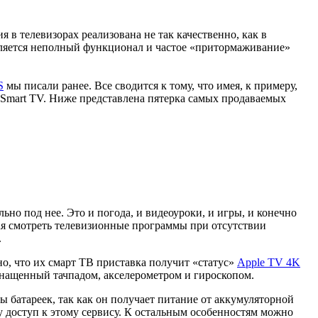
в телевизорах реализована не так качественно, как в
ляется неполный функционал и частое «притормаживание»
S
мы писали ранее. Все сводится к тому, что имея, к примеру,
 Smart TV. Ниже представлена пятерка самых продаваемых
о под нее. Это и погода, и видеоуроки, и игры, и конечно
щая смотреть телевизионные программы при отсутствии
.
о, что их смарт ТВ приставка получит «статус»
Apple TV 4K
снащенный тачпадом, акселерометром и гироскопом.
 батареек, так как он получает питание от аккумуляторной
 доступ к этому сервису. К остальным особенностям можно