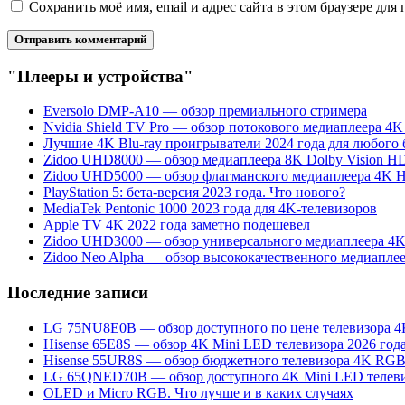
Сохранить моё имя, email и адрес сайта в этом браузере д
"Плееры и устройства"
Eversolo DMP-A10 — обзор премиального стримера
Nvidia Shield TV Pro — обзор потокового медиаплеера 4
Лучшие 4K Blu-ray проигрыватели 2024 года для любого
Zidoo UHD8000 — обзор медиаплеера 8K Dolby Vision H
Zidoo UHD5000 — обзор флагманского медиаплеера 4K 
PlayStation 5: бета-версия 2023 года. Что нового?
MediaTek Pentonic 1000 2023 года для 4K-телевизоров
Apple TV 4K 2022 года заметно подешевел
Zidoo UHD3000 — обзор универсального медиаплеера 4
Zidoo Neo Alpha — обзор высококачественного медиапле
Последние записи
LG 75NU8E0B — обзор доступного по цене телевизора 
Hisense 65E8S — обзор 4K Mini LED телевизора 2026 год
Hisense 55UR8S — обзор бюджетного телевизора 4K RG
LG 65QNED70B — обзор доступного 4K Mini LED телеви
OLED и Micro RGB. Что лучше и в каких случаях