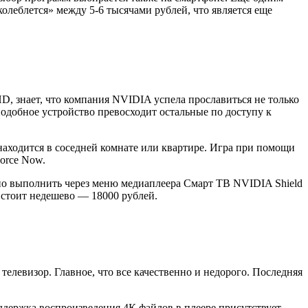
«колеблется» между 5-6 тысячами рублей, что является еще
HD, знает, что компания NVIDIA успела прославиться не только
подобное устройство превосходит остальные по доступу к
находится в соседней комнате или квартире. Игра при помощи
orce Now.
жно выполнить через меню медиаплеера Смарт ТВ NVIDIA Shield
 стоит недешево — 18000 рублей.
телевизор. Главное, что все качественно и недорого. Последняя
ддержка воспроизведения 4К файлов в плеере присутствует.