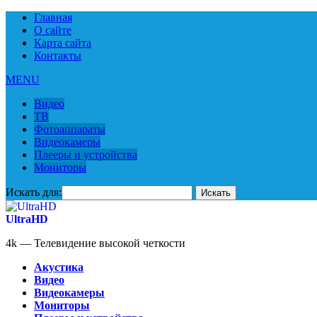
Главная
О сайте
Карта сайта
Контакты
MENU
Видео
ТВ
Фотоаппараты
Видеокамеры
Плееры и устройства
Мониторы
Искать для:
UltraHD
4k — Телевидение высокой четкости
Акустика
Видео
Видеокамеры
Мониторы