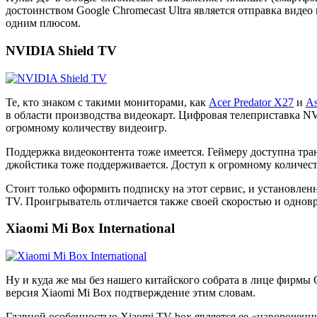
достоинством Google Chromecast Ultra является отправка видео 
одним плюсом.
NVIDIA Shield TV
Те, кто знаком с такими мониторами, как
Acer Predator X27
и
A
в области производства видеокарт. Цифровая телеприставка NV
огромному количеству видеоигр.
Поддержка видеоконтента тоже имеется. Геймеру доступна тран
джойстика тоже поддерживается. Доступ к огромному количест
Стоит только оформить подписку на этот сервис, и установле
TV. Проигрыватель отличается также своей скоростью и однов
Xiaomi Mi Box International
Ну и куда же мы без нашего китайского собрата в лице фирмы С
версия Xiaomi Mi Box подтверждение этим словам.
Главной особенностью Xiaomi TV box является ее «навороченны