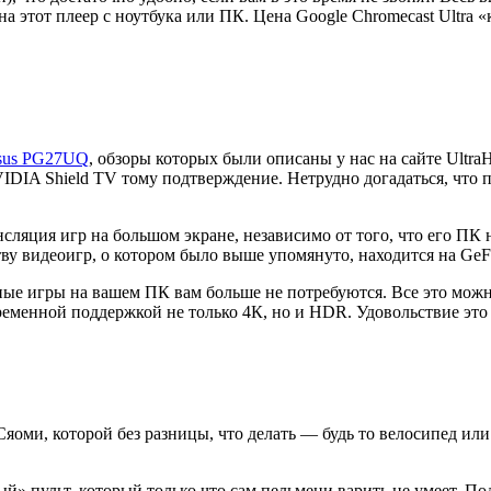
на этот плеер с ноутбука или ПК. Цена Google Chromecast Ultra 
sus PG27UQ
, обзоры которых были описаны у нас на сайте Ultra
IDIA Shield TV тому подтверждение. Нетрудно догадаться, что 
сляция игр на большом экране, независимо от того, что его ПК 
ву видеоигр, о котором было выше упомянуто, находится на GeF
нные игры на вашем ПК вам больше не потребуются. Все это мо
ременной поддержкой не только 4К, но и HDR. Удовольствие это
яоми, которой без разницы, что делать — будь то велосипед или 
й» пульт, который только что сам пельмени варить не умеет. По