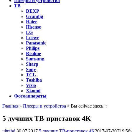
Плееры и устройства
ТВ
DEXP
Grundig
Haier
Hisense
LG
Loewe
Panasonic
Philips
Realme
Samsung
Sharp
Sony
TCL
Toshiba
Vizio
Xiaomi
Фотоаппараты
Главная
»
Плееры и устройства
» Вы сейчас здесь :
5 лучших ТВ-приставок 4K
ultrahd
30.07.2017
5 лучших ТВ-приставок 4K
2017-07-30T19:56: