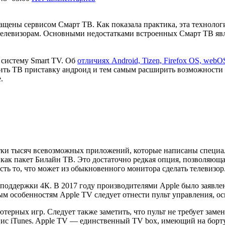
ены сервисом Смарт ТВ. Как показала практика, эта технология 
 телевизорам. Основными недостатками встроенных Смарт ТВ яв
 систему Smart TV. Об
отличиях Android, Tizen, Firefox OS, webO
упить ТВ приставку андроид и тем самым расширить возможности
.
ки тысяч всевозможных приложений, которые написаны специальн
, как пакет Билайн ТВ. Это достаточно редкая опция, позволяю
сть то, что может из обыкновенного монитора сделать телевизор
поддержки 4К. В 2017 году производителями Apple было заявлен
м особенностям Apple TV следует отнести пульт управления, о
рных игр. Следует также заметить, что пульт не требует замены
вис iTunes. Apple TV — единственный TV box, имеющий на борту