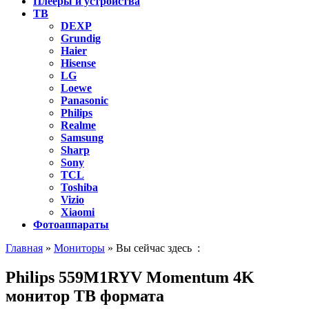
Плееры и устройства
ТВ
DEXP
Grundig
Haier
Hisense
LG
Loewe
Panasonic
Philips
Realme
Samsung
Sharp
Sony
TCL
Toshiba
Vizio
Xiaomi
Фотоаппараты
Главная
»
Мониторы
» Вы сейчас здесь :
Philips 559M1RYV Momentum 4K
монитор ТВ формата