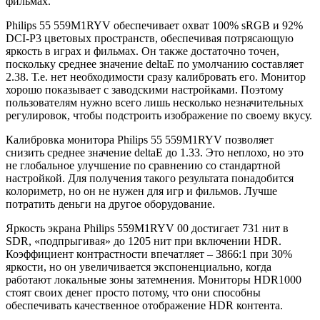
фильмах.
Philips 55 559M1RYV обеспечивает охват 100% sRGB и 92%
DCI-P3 цветовых пространств, обеспечивая потрясающую
яркость в играх и фильмах. Он также достаточно точен,
поскольку среднее значение deltaE по умолчанию составляет
2.38. Т.е. нет необходимости сразу калибровать его. Монитор
хорошо показывает с заводскими настройками. Поэтому
пользователям нужно всего лишь несколько незначительных
регулировок, чтобы подстроить изображение по своему вкусу.
Калибровка монитора Philips 55 559M1RYV позволяет
снизить среднее значение deltaE до 1.33. Это неплохо, но это
не глобальное улучшение по сравнению со стандартной
настройкой. Для получения такого результата понадобится
колориметр, но он не нужен для игр и фильмов. Лучше
потратить деньги на другое оборудование.
Яркость экрана Philips 559M1RYV 00 достигает 731 нит в
SDR, «подпрыгивая» до 1205 нит при включении HDR.
Коэффициент контрастности впечатляет – 3866:1 при 30%
яркости, но он увеличивается экспоненциально, когда
работают локальные зоны затемнения. Мониторы HDR1000
стоят своих денег просто потому, что они способны
обеспечивать качественное отображение HDR контента.