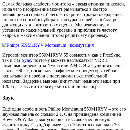
Самая большая слабость монитора – время отклика пикселей,
из-за чего изображение может размываться в быстро
меняющихся сценах. У него есть три настройки овердрайва,
но они не способны убирать контуры и шлейфы в быстро
движущихся и контрастных сценах. Мы рекомендуем
установить максимальный уровень и приблизить частоту
кадров к максимальной, чтобы решить эту проблему.
Игровой монитор 559M1RYV 55 совместим как с FreeSync,
так и с
G-Sync
, поэтому можете наслаждаться VRR с
помощью видеокарты Nvidia или AMD. Эта функция очень
важна сейчас, поскольку графические процессоры сейчас
испытывают перебои с поставками из-за глобальной
нехватки. Задержка вывода (инпут-лаг) немного выше при
120 Гц – 8 мс, но это всё равно отлично для игр.
Звук
Ещё одна особенность Philips Momentum 559M1RYV – это его
звуковая панель со схемой 2.1. Она произведена компанией
Bowers & Wilkins, выпускающей высококачественную
аудиотехнику. Саундбар имеет два 10-ваттных канала и 20-
ваттный сабвуфер, поэтому обеспечивает отличное качество