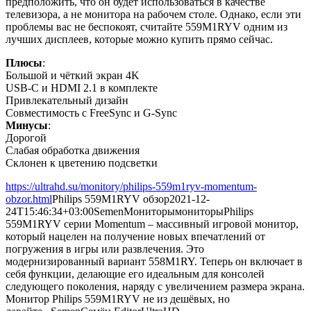
предположить, что он будет использоваться в качестве
телевизора, а не монитора на рабочем столе. Однако, если эти
проблемы вас не беспокоят, считайте 559M1RYV одним из
лучших дисплеев, которые можно купить прямо сейчас.
Плюсы
:
Большой и чёткий экран 4K
USB-C и HDMI 2.1 в комплекте
Привлекательный дизайн
Совместимость с FreeSync и G-Sync
Минусы
:
Дорогой
Слабая обработка движения
Склонен к цветению подсветки
https://ultrahd.su/monitory/philips-559m1ryv-momentum-
obzor.html
Philips 559M1RYV обзор
2021-12-
24T15:46:34+03:00
Semen
Мониторы
мониторы
Philips
559M1RYV серии Momentum – массивный игровой монитор,
который нацелен на получение новых впечатлений от
погружения в игры или развлечения. Это
модернизированный вариант 558M1RY. Теперь он включает в
себя функции, делающие его идеальным для консолей
следующего поколения, наряду с увеличением размера экрана.
Монитор Philips 559M1RYV не из дешёвых, но