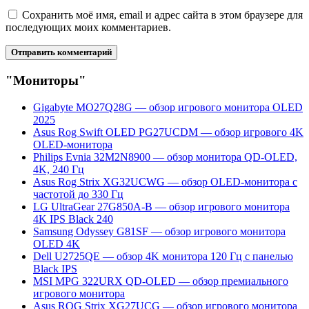
Сохранить моё имя, email и адрес сайта в этом браузере для
последующих моих комментариев.
"Мониторы"
Gigabyte MO27Q28G — обзор игрового монитора OLED
2025
Asus Rog Swift OLED PG27UCDM — обзор игрового 4K
OLED-монитора
Philips Evnia 32M2N8900 — обзор монитора QD-OLED,
4K, 240 Гц
Asus Rog Strix XG32UCWG — обзор OLED-монитора с
частотой до 330 Гц
LG UltraGear 27G850A-B — обзор игрового монитора
4K IPS Black 240
Samsung Odyssey G81SF — обзор игрового монитора
OLED 4K
Dell U2725QE — обзор 4K монитора 120 Гц с панелью
Black IPS
MSI MPG 322URX QD-OLED — обзор премиального
игрового монитора
Asus ROG Strix XG27UCG — обзор игрового монитора