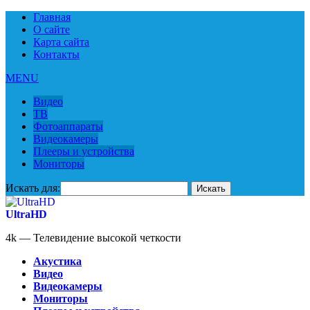
Главная
О сайте
Карта сайта
Контакты
MENU
Видео
ТВ
Фотоаппараты
Видеокамеры
Плееры и устройства
Мониторы
Искать для:
UltraHD
4k — Телевидение высокой четкости
Акустика
Видео
Видеокамеры
Мониторы