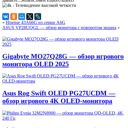
давайте...
Semen
Семён
Editor
UltraHD
«
Hisense 43A66G из серии A6G
ASUS VP28UQGL — обзор монитора с поворотом экрана
»
Gigabyte MO27Q28G — обзор игрового
монитора OLED 2025
Asus Rog Swift OLED PG27UCDM —
обзор игрового 4K OLED-монитора