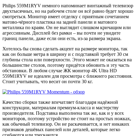
Philips 559M1RYV немного напоминает винтажный телевизор
двухтысячных, но на рабочем столе он всё равно будет хорошо
смотреться. Монитор имеет отделку с приятным сочетанием
матово-чёрного пластика на задней панели и матового
металлика по краям. Он не выглядит слишком кричащим или
агрессивным. Дисплей без рамки – вы почти не увидите
границ панели, даже если они есть, из-за размера экрана.
Хотелось бы снова сделать акцент на размере монитора, так
как он больше метра в ширину и с подставкой требует 30 см
глубины стола или поверхности. Этого может не оказаться на
большинстве столов, поэтому придётся обновить и эту часть
обстановки. В любом случае ЖК монитор 4K Ultra HD
559M1RYV не идеален для просмотра с ближнего расстояния.
Стоит учитывать, что весит он почти 30 кг.
Качество сборки также впечатляет благодаря надёжной
конструкции, материалам премиум-класса и мастерству
производителя. Подставка выполнена так же, как и у всех
мониторов, поэтому устройство не стоит на простых ножках,
как обычный телевизор. Он не раскачивается, и нет никаких
признаков дешёвых панелей или деталей, которые легко
сгибаются или трескаются.