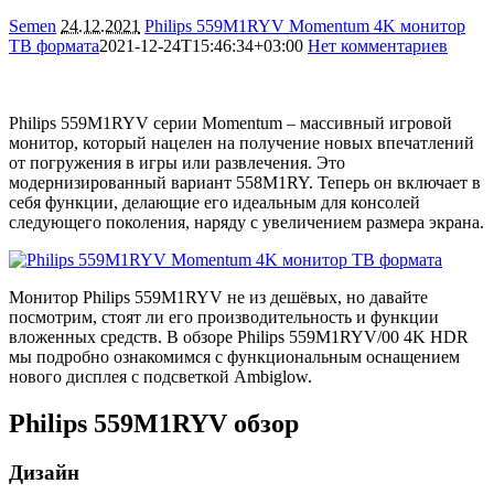
Semen
24.12.2021
Philips 559M1RYV Momentum 4K монитор
ТВ формата
2021-12-24T15:46:34+03:00
Нет комментариев
1920
Philips 559M1RYV серии Momentum – массивный игровой
монитор, который нацелен на получение новых впечатлений
от погружения в игры или развлечения. Это
модернизированный вариант 558M1RY. Теперь он включает в
себя функции, делающие его идеальным для консолей
следующего поколения, наряду с увеличением размера экрана.
Монитор Philips 559M1RYV не из дешёвых, но давайте
посмотрим, стоят ли его производительность и функции
вложенных средств. В обзоре Philips 559M1RYV/00 4K HDR
мы подробно ознакомимся с функциональным оснащением
нового дисплея с подсветкой Ambiglow.
Philips 559M1RYV обзор
Дизайн