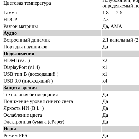
Голубоватый, но
Цветовая температура
определяемый по
Гамма
1.8 — 2.6
HDCP
2.3
Разгон матрицы
Да, AMA
Аудио
Встроенный динамик
2.1 канальный (2
Порт для наушников
Да
Подключения
HDMI (v2.1)
х2
DisplayPort (v1.4)
х1
USB тип B (восходящий )
х1
USB 3.0 (нисходящий )
х4
Защита зрения
Технология без мерцания
Да
Понижение уровня синего света
Да
Яркость ИИ (B.I.+)
Да
Ослабление цвета
Да
Электронная бумага (ePaper)
Да
Игры
Режим FPS
Да