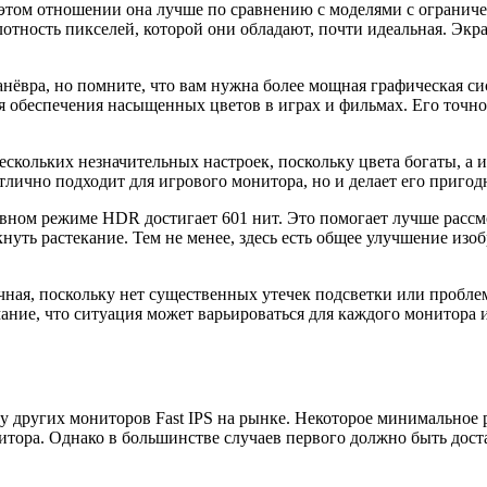
том отношении она лучше по сравнению с моделями с огранич
отность пикселей, которой они обладают, почти идеальная. Экра
анёвра, но помните, что вам нужна более мощная графическая с
 обеспечения насыщенных цветов в играх и фильмах. Его точно
ескольких незначительных настроек, поскольку цвета богаты, а
тлично подходит для игрового монитора, но и делает его пригод
ивном режиме HDR достигает 601 нит. Это помогает лучше рассм
нуть растекание. Тем не менее, здесь есть общее улучшение из
ая, поскольку нет существенных утечек подсветки или проблем
ание, что ситуация может варьироваться для каждого монитора из
 у других мониторов Fast IPS на рынке. Некоторое минимальное
итора. Однако в большинстве случаев первого должно быть дост