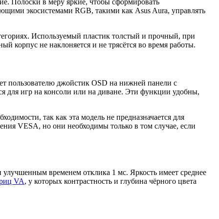
е. Полоски в меру яркие, чтобы сформировать
вующими экосистемами RGB, такими как Asus Aura, управлять
атегориях. Используемый пластик толстый и прочный, при
ый корпус не наклоняется и не трясётся во время работы.
ет пользователю джойстик OSD на нижней панели с
 для игр на консоли или на диване. Эти функции удобны,
ходимости, так как эта модель не предназначается для
ения VESA, но они необходимы только в том случае, если
 улучшенным временем отклика 1 мс. Яркость имеет среднее
риц VA
, у которых контрастность и глубина чёрного цвета