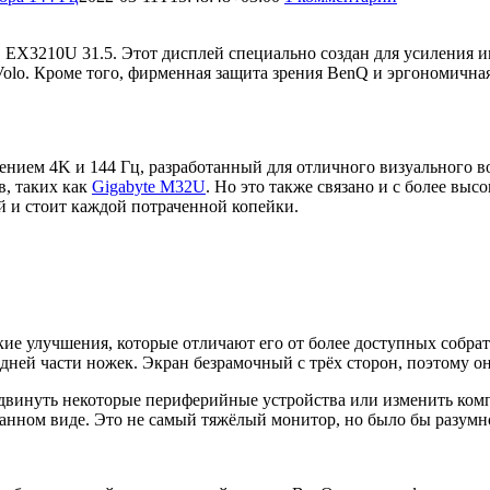
X3210U 31.5. Этот дисплей специально создан для усиления 
olo. Кроме того, фирменная защита зрения BenQ и эргономичная
ем 4K и 144 Гц, разработанный для отличного визуального вос
в, таких как
Gigabyte M32U
. Но это также связано и с более в
й и стоит каждой потраченной копейки.
е улучшения, которые отличают его от более доступных собрат
дней части ножек. Экран безрамочный с трёх сторон, поэтому он
двинуть некоторые периферийные устройства или изменить компо
анном виде. Это не самый тяжёлый монитор, но было бы разумно