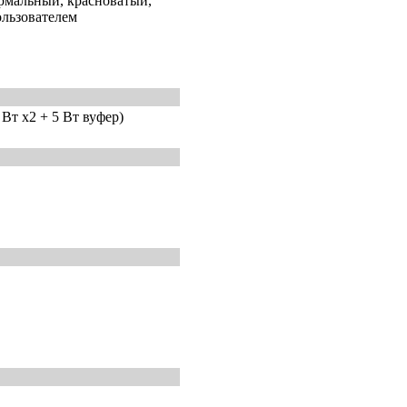
рмальный, красноватый,
льзователем
 Вт x2 + 5 Вт вуфер)