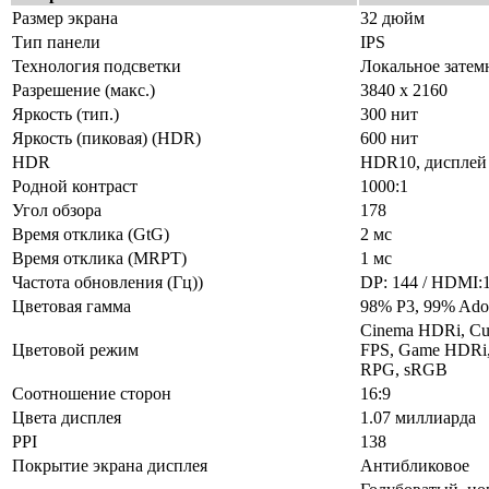
Размер экрана
32 дюйм
Тип панели
IPS
Технология подсветки
Локальное затем
Разрешение (макс.)
3840 х 2160
Яркость (тип.)
300 нит
Яркость (пиковая) (HDR)
600 нит
HDR
HDR10, диспле
Родной контраст
1000:1
Угол обзора
178
Время отклика (GtG)
2 мс
Время отклика (MRPT)
1 мс
Частота обновления (Гц))
DP: 144 / HDMI:
Цветовая гамма
98% P3, 99% Ad
Cinema HDRi, Cus
Цветовой режим
FPS, Game HDRi,
RPG, sRGB
Соотношение сторон
16:9
Цвета дисплея
1.07 миллиарда
PPI
138
Покрытие экрана дисплея
Антибликовое