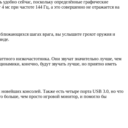
нь удобно сейчас, поскольку определённые графические
 мс при частоте 144 Гц, а это совершенно не отражается на
риближающихся шагах врага, вы услышите грохот оружия и
анде.
аттного низкочастотника. Они звучат значительно лучше, чем
динамики, конечно, будут звучать лучше, но приятно иметь
 новейших консолей. Также есть четыре порта USB 3.0, но что
это больше, чем просто игровой монитор, и помогло бы