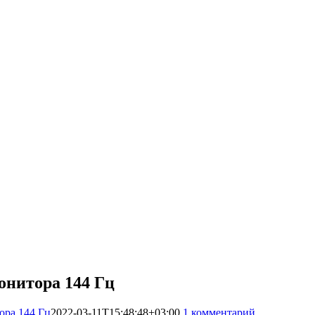
онитора 144 Гц
ора 144 Гц
2022-03-11T15:48:48+03:00
1 комментарий
2447