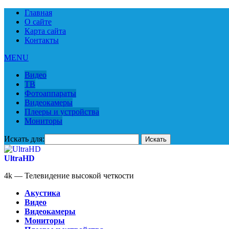
Главная
О сайте
Карта сайта
Контакты
MENU
Видео
ТВ
Фотоаппараты
Видеокамеры
Плееры и устройства
Мониторы
Искать для:
UltraHD
4k — Телевидение высокой четкости
Акустика
Видео
Видеокамеры
Мониторы