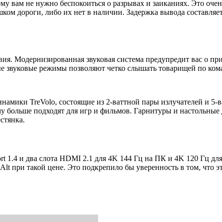
ому вам не нужно беспокоиться о разрывах и заиканиях. Это оче
ом дороги, либо их нет в наличии. Задержка вывода составляет 4
вия. Модернизированная звуковая система предупредит вас о п
ые звуковые режимы позволяют четко слышать товарищей по ком
намики TreVolo, состоящие из 2-ваттной пары излучателей и 5-в
у больше подходят для игр и фильмов. Гарнитуры и настольные 
стянка.
1.4 и два слота HDMI 2.1 для 4K 144 Гц на ПК и 4K 120 Гц для
Alt при такой цене. Это подкрепило бы уверенность в том, что 