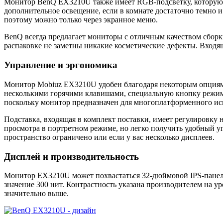
Монитор BenQ EX3210U также имеет RGB-подсветку, которую о
дополнительное освещение, если в комнате достаточно темно и
поэтому можно только через экранное меню.
BenQ всегда предлагает мониторы с отличным качеством сборк
распаковке не заметны никакие косметические дефекты. Входящ
Управление и эргономика
Монитор Mobiuz EX3210U удобен благодаря некоторым опциям 
несколькими горячими клавишами, специальную кнопку режима
поскольку монитор предназначен для многоплатформенного исп
Подставка, входящая в комплект поставки, имеет регулировку н
просмотра в портретном режиме, но легко получить удобный уг
пространство ограничено или если у вас несколько дисплеев.
Дисплей и производительность
Монитор EX3210U может похвастаться 32-дюймовой IPS-панелью
значение 300 нит. Контрастность указана производителем на ур
значительно выше.