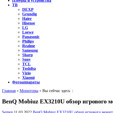
Плееры и устройства
ТВ
DEXP
Grundig
Haier
Hisense
LG
Loewe
Panasonic
Philips
Realme
Samsung
Sharp
Sony
TCL
Toshiba
Vizio
Xiaomi
Фотоаппараты
Главная
»
Мониторы
» Вы сейчас здесь :
BenQ Mobiuz EX3210U обзор игрового м
Semen
11.03.2022
BenQ Mobiuz EX3210U обзор игрового монит