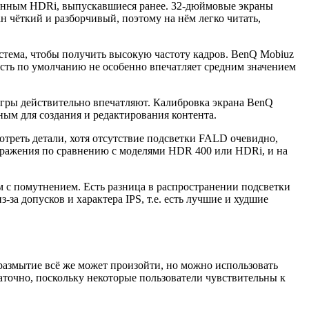
енным HDRi, выпускавшиеся ранее. 32-дюймовые экраны
н чёткий и разборчивый, поэтому на нём легко читать,
истема, чтобы получить высокую частоту кадров. BenQ Mobiuz
сть по умолчанию не особенно впечатляет средним значением
 игры действительно впечатляют. Калибровка экрана BenQ
ным для создания и редактирования контента.
отреть детали, хотя отсутствие подсветки FALD очевидно,
ображения по сравнению с моделями HDR 400 или HDRi, и на
 с помутнением. Есть разница в распространении подсветки
-за допусков и характера IPS, т.е. есть лучшие и худшие
 размытие всё же может произойти, но можно использовать
аточно, поскольку некоторые пользователи чувствительны к