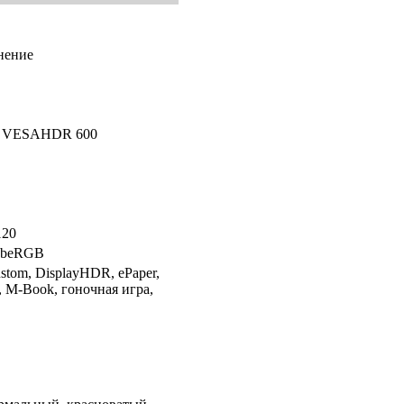
нение
й VESAHDR 600
120
obeRGB
tom, DisplayHDR, ePaper,
 M-Book, гоночная игра,