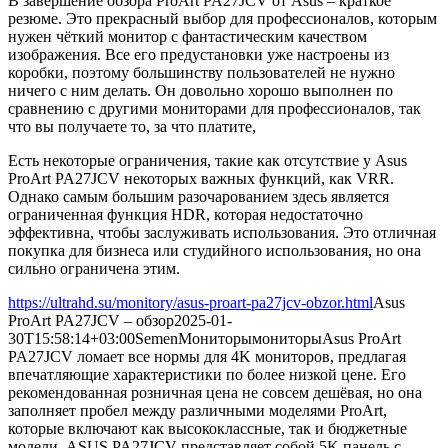
В завершение обзора ProArt PA27JCV от Asus – краткое
резюме. Это прекрасный выбор для профессионалов, которым
нужен чёткий монитор с фантастическим качеством
изображения. Все его предустановки уже настроены из
коробки, поэтому большинству пользователей не нужно
ничего с ним делать. Он довольно хорошо выполнен по
сравнению с другими мониторами для профессионалов, так
что вы получаете то, за что платите,
Есть некоторые ограничения, такие как отсутствие у Asus
ProArt PA27JCV некоторых важных функций, как VRR.
Однако самым большим разочарованием здесь является
ограниченная функция HDR, которая недостаточно
эффективна, чтобы заслуживать использования. Это отличная
покупка для бизнеса или студийного использования, но она
сильно ограничена этим.
https://ultrahd.su/monitory/asus-proart-pa27jcv-obzor.html
Asus
ProArt PA27JCV – обзор
2025-01-
30T15:58:14+03:00
Semen
Мониторы
мониторы
Asus ProArt
PA27JCV ломает все нормы для 4K мониторов, предлагая
впечатляющие характеристики по более низкой цене. Его
рекомендованная розничная цена не совсем дешёвая, но она
заполняет пробел между различными моделями ProArt,
которые включают как высококлассные, так и бюджетные
модели. ASUS PA27JCV представляет собой 5K панель с