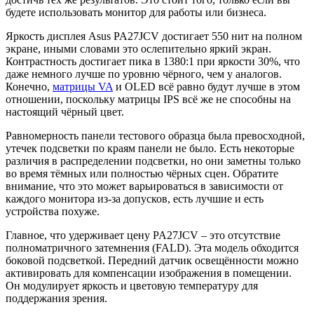
будете использовать монитор для работы или бизнеса.
Яркость дисплея Asus PA27JCV достигает 550 нит на полном
экране, иными словами это ослепительно яркий экран.
Контрастность достигает пика в 1380:1 при яркости 30%, что
даже немного лучше по уровню чёрного, чем у аналогов.
Конечно,
матрицы VA
и OLED всё равно будут лучше в этом
отношении, поскольку матрицы IPS всё же не способны на
настоящий чёрный цвет.
Равномерность панели тестового образца была превосходной,
утечек подсветки по краям панели не было. Есть некоторые
различия в распределении подсветки, но они заметны только
во время тёмных или полностью чёрных сцен. Обратите
внимание, что это может варьироваться в зависимости от
каждого монитора из-за допусков, есть лучшие и есть
устройства похуже.
Главное, что удерживает цену PA27JCV – это отсутствие
полноматричного затемнения (FALD). Эта модель обходится
боковой подсветкой. Передний датчик освещённости можно
активировать для компенсации изображения в помещении.
Он модулирует яркость и цветовую температуру для
поддержания зрения.