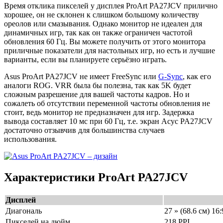
Время отклика пикселей у дисплея ProArt PA27JCV прилично
хорошее, он не склонен к слишком большому количеству
ореолов или смазывания. Однако монитор не идеален для
динамичных игр, так как он также ограничен частотой
обновления 60 Гц. Вы можете получить от этого монитора
приличные показатели для настольных игр, но есть и лучшие
варианты, если вы планируете серьёзно играть.
Asus ProArt PA27JCV не имеет FreeSync или
G-Sync
, как его
аналоги ROG. VRR была бы полезна, так как 5K будет
сложным разрешение для вашей частоты кадров. Но и
сожалеть об отсутствии переменной частоты обновления не
стоит, ведь монитор не предназначен для игр. Задержка
вывода составляет 10 мс при 60 Гц, т.е. экран Асус PA27JCV
достаточно отзывчив для большинства случаев
использования.
Характеристики ProArt PA27JCV
Дисплей
Диагональ
27 » (68.6 см) 16:
Пикселей на дюйм
218 PPI