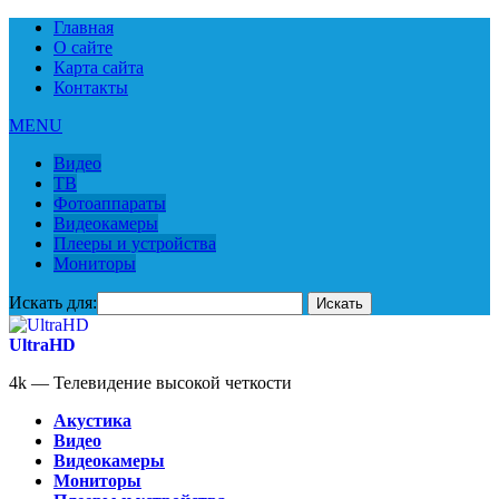
Главная
О сайте
Карта сайта
Контакты
MENU
Видео
ТВ
Фотоаппараты
Видеокамеры
Плееры и устройства
Мониторы
Искать для:
UltraHD
4k — Телевидение высокой четкости
Акустика
Видео
Видеокамеры
Мониторы