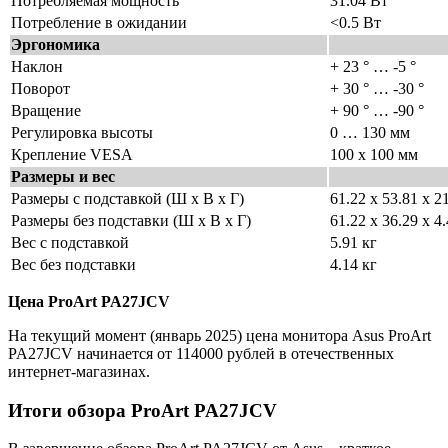
Потребляемая мощность
31.04 Вт
Потребление в ожидании
<0.5 Вт
Эргономика
Наклон
+ 23 ° … -5 °
Поворот
+ 30 ° … -30 °
Вращение
+ 90 ° … -90 °
Регулировка высоты
0 … 130 мм
Крепление VESA
100 x 100 мм
Размеры и вес
Размеры с подставкой (Ш x В x Г)
61.22 x 53.81 x 2
Размеры без подставки (Ш x В x Г)
61.22 x 36.29 x 4
Вес с подставкой
5.91 кг
Вес без подставки
4.14 кг
Цена ProArt PA27JCV
На текущий момент (январь 2025) цена монитора Asus ProArt
PA27JCV начинается от 114000 рублей в отечественных
интернет-магазинах.
Итоги обзора ProArt PA27JCV