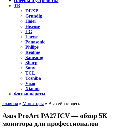
Плееры и устройства
ТВ
DEXP
Grundig
Haier
Hisense
LG
Loewe
Panasonic
Philips
Realme
Samsung
Sharp
Sony
TCL
Toshiba
Vizio
Xiaomi
Фотоаппараты
Главная
»
Мониторы
» Вы сейчас здесь :
Asus ProArt PA27JCV — обзор 5К
монитора для профессионалов