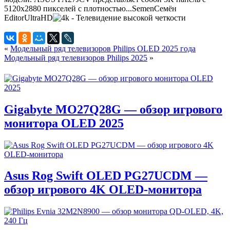
5120x2880 пикселей с плотностью...
Semen
Семён
Editor
UltraHD
«
Модельный ряд телевизоров Philips OLED 2025 года
Модельный ряд телевизоров Philips 2025
»
Gigabyte MO27Q28G — обзор игрового
монитора OLED 2025
Asus Rog Swift OLED PG27UCDM —
обзор игрового 4K OLED-монитора