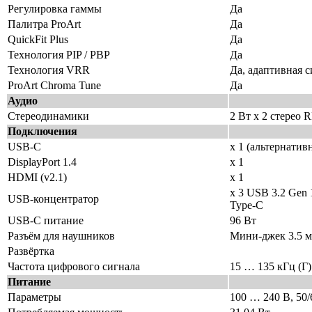
Регулировка гаммы
Да
Палитра ProArt
Да
QuickFit Plus
Да
Технология PIP / PBP
Да
Технология VRR
Да, адаптивная 
ProArt Chroma Tune
Да
Аудио
Стереодинамики
2 Вт x 2 стерео 
Подключения
USB-C
x 1 (альтернати
DisplayPort 1.4
x 1
HDMI (v2.1)
x 1
х 3 USB 3.2 Gen 
USB-концентратор
Type-C
USB-C питание
96 Вт
Разъём для наушников
Мини-джек 3.5 
Развёртка
Частота цифрового сигнала
15 … 135 кГц (Г)
Питание
Параметры
100 … 240 В, 50/