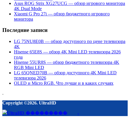
Asus ROG Strix XG27UCG — обзор игрового монитора
4K Dual Mode
Xiaomi G Pro 27i — обзор бюджетного игрового
монитора
Последние записи
LG 75NU8E0B — обзор доступного по цене телевизора
4K
Hisense 65E8S — обзор 4K Mini LED телевизора 2026
года
Hisense 55UR8S — обзор бюджетного телевизора 4K
RGB Mini LED
LG 65QNED70B — обзор доступного 4K Mini LED
телевизора 2026
OLED и Micro RGB. Что лучше и в каких случаях
.
Copyright ©2026. UltraHD
-