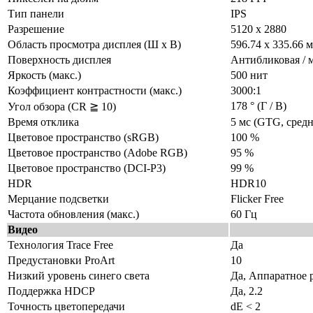
Тип панели
IPS
Разрешение
5120 х 2880
Область просмотра дисплея (Ш x В)
596.74 x 335.66 
Поверхность дисплея
Антибликовая / 
Яркость (макс.)
500 нит
Коэффициент контрастности (макс.)
3000:1
178 ° (Г / В)
Угол обзора (CR ≧ 10)
Время отклика
5 мс (GTG, средн
Цветовое пространство (sRGB)
100 %
Цветовое пространство (Adobe RGB)
95 %
Цветовое пространство (DCI-P3)
99 %
HDR
HDR10
Мерцание подсветки
Flicker Free
Частота обновления (макс.)
60 Гц
Видео
Технология Trace Free
Да
Предустановки ProArt
10
Низкий уровень синего света
Да, Аппаратное 
Поддержка HDCP
Да, 2.2
Точность цветопередачи
dE < 2