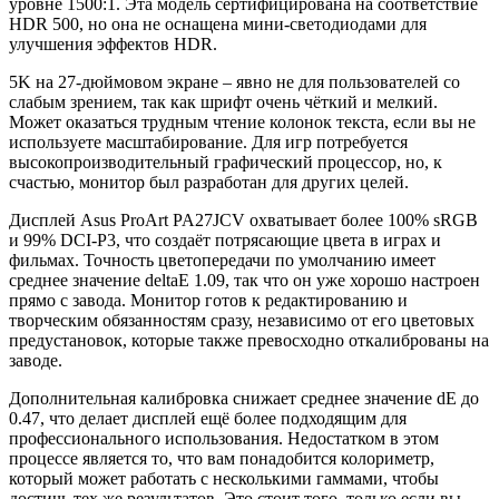
уровне 1500:1. Эта модель сертифицирована на соответствие
HDR 500, но она не оснащена мини-светодиодами для
улучшения эффектов HDR.
5K на 27-дюймовом экране – явно не для пользователей со
слабым зрением, так как шрифт очень чёткий и мелкий.
Может оказаться трудным чтение колонок текста, если вы не
используете масштабирование. Для игр потребуется
высокопроизводительный графический процессор, но, к
счастью, монитор был разработан для других целей.
Дисплей Asus ProArt PA27JCV охватывает более 100% sRGB
и 99% DCI-P3, что создаёт потрясающие цвета в играх и
фильмах. Точность цветопередачи по умолчанию имеет
среднее значение deltaE 1.09, так что он уже хорошо настроен
прямо с завода. Монитор готов к редактированию и
творческим обязанностям сразу, независимо от его цветовых
предустановок, которые также превосходно откалиброваны на
заводе.
Дополнительная калибровка снижает среднее значение dE до
0.47, что делает дисплей ещё более подходящим для
профессионального использования. Недостатком в этом
процессе является то, что вам понадобится колориметр,
который может работать с несколькими гаммами, чтобы
достичь тех же результатов. Это стоит того, только если вы