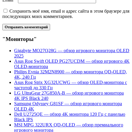
Сохранить моё имя, email и адрес сайта в этом браузере для
последующих моих комментариев.
"Мониторы"
Gigabyte MO27Q28G — обзор игрового монитора OLED
2025
Asus Rog Swift OLED PG27UCDM — обзор игрового 4K
OLED-монитора
Philips Evnia 32M2N8900 — обзор монитора QD-OLED,
4K, 240 Гц
Asus Rog Strix XG32UCWG — обзор OLED-монитора с
частотой до 330 Гц
LG UltraGear 27G850A-B — обзор игрового монитора
4K IPS Black 240
Samsung Odyssey G81SF — обзор игрового монитора
OLED 4K
Dell U2725QE — обзор 4K монитора 120 Гц с панелью
Black IPS
MSI MPG 322URX QD-OLED — обзор премиального
игрового монитора