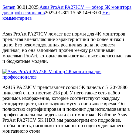
Semen
30.01.2025
Asus ProArt PA27JCV — обзор 5К монитора
для профессионалов
2025-01-30T15:58:14+03:00
Нет
комментариев
1573
Asus ProArt PA27JCV ломает все нормы для 4K мониторов,
предлагая впечатляющие характеристики по более низкой
цене. Его рекомендованная розничная цена не совсем
дешёвая, но она заполняет пробел между различными
моделями ProArt, которые включают как высококлассные, так
и бюджетные модели.
ASUS PA27JCV представляет собой 5K панель с 5120×2880
пикселей с плотностью 218 ppi. У него также есть набор
режимов изображения, которые соответствуют каждому
стандарту цвета, использующемуся в настоящее время. Он
полностью сертифицирован и подходит для использования в
профессиональном видео- или фотомонтаже. В обзоре Asus
ProArt PA27JCV 5K HDR мы рассмотрим его подробнее,
чтобы понять, насколько этот монитор годится для вашего
монтажного стола.