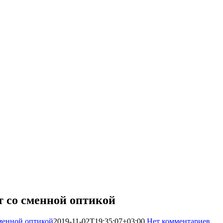
 со сменной оптикой
менной оптикой
2019-11-02T19:35:07+03:00
Нет комментариев
3