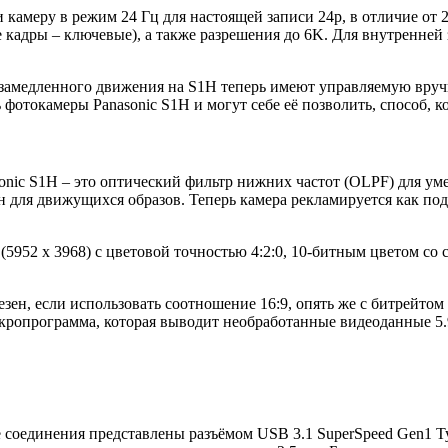
и камеру в режим 24 Гц для настоящей записи 24p, в отличие от
е кадры – ключевые), а также разрешения до 6K. Для внутренне
 замедленного движения на S1H теперь имеют управляемую вруч
фотокамеры Panasonic S1H и могут себе её позволить, способ, 
onic S1H – это оптический фильтр нижних частот (OLPF) для уме
н для движущихся образов. Теперь камера рекламируется как по
5952 x 3968) с цветовой точностью 4:2:0, 10-битным цветом со 
езен, если использовать соотношение 16:9, опять же с битрейтом
икропрограмма, которая выводит необработанные видеоданные 5
соединения представлены разъёмом USB 3.1 SuperSpeed Gen1 T