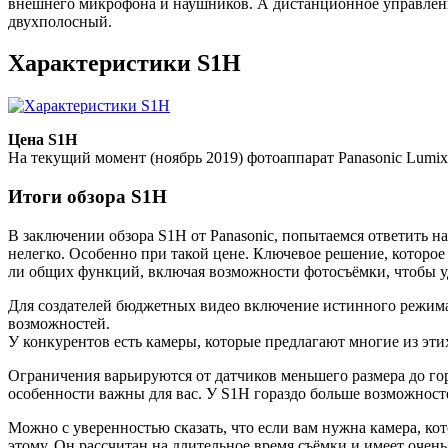
внешнего микрофона и наушников. А дистанционное управление
двухполосный.
Характеристики S1H
Цена S1H
На текущий момент (ноябрь 2019) фотоаппарат Panasonic Lumix
Итоги обзора S1H
В заключении обзора S1H от Panasonic, попытаемся ответить н
нелегко. Особенно при такой цене. Ключевое решение, которое 
ли общих функций, включая возможности фотосъёмки, чтобы у
Для создателей бюджетных видео включение истинного режима
возможностей.
У конкурентов есть камеры, которые предлагают многие из этих
Ограничения варьируются от датчиков меньшего размера до гор
особенности важны для вас. У S1H гораздо больше возможност
Можно с уверенностью сказать, что если вам нужна камера, кот
этому. Он рассчитан на длительное время съёмки и имеет оче