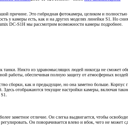
ьшой причине. Это гибридная фотокамера, целиком и полностью
ость у камеры есть, как и на других моделях линейки S1. Но сни
 Lumix DC-S1H мы рассмотрим возможности камеры подробнее.
к танки. Никто из здравомыслящих людей никогда не сможет обв
ной работы, обеспечивая полную защиту от атмосферных воздейс
ство сборки, как и предыдущие, но она заметно больше. Корпус
 Здесь отображаются текущие настройки камеры, включая такие п
 S1.
олее заметное отличие. Он слегка выдвигается, чтобы освобод
 регулировать. Он поворачивается влево и вбок, чего не может 