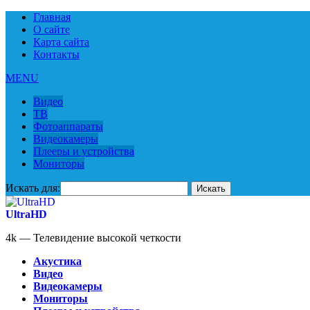
Главная
О сайте
Карта сайта
Контакты
MENU
Видео
ТВ
Фотоаппараты
Видеокамеры
Плееры и устройства
Мониторы
Искать для:
UltraHD
4k — Телевидение высокой четкости
Акустика
Видео
Видеокамеры
Мониторы