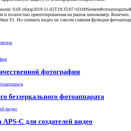
asonic S1H обзор
2019-11-02T19:35:07+03:00
Semen
Фотоаппараты
м и полностью ориентированная на рынок кинокамер. Конечно, о
йки S1. Но снимать видео не совсем главная функция фотоаппара
евизор
качественной фотографии
го беззеркального фотоаппарата
 APS-C для создателей видео