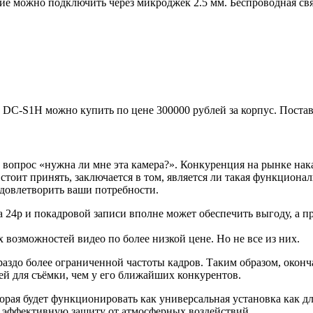
 можно подключить через микроджек 2.5 мм. Беспроводная связ
 DC-S1H можно купить по цене 300000 рублей за корпус. Постав
а вопрос «нужна ли мне эта камера?». Конкуренция на рынке нак
стоит принять, заключается в том, является ли такая функциона
довлетворить ваши потребности.
 24p и покадровой записи вполне может обеспечить выгоду, а 
 возможностей видео по более низкой цене. Но не все из них.
аздо более ограниченной частоты кадров. Таким образом, оконча
ей для съёмки, чем у его ближайших конкурентов.
орая будет функционировать как универсальная установка как для
нь эффективную защиту от атмосферных воздействий.