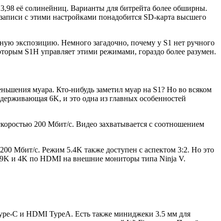
 23,98 её солинейниц. Варианты для битрейта более обширны.
й записи с этими настройками понадобится SD-карта высшего
ную экспозицию. Немного загадочно, почему у S1 нет ручного
которым S1H управляет этими режимами, гораздо более разумен.
ньшения муара. Кто-нибудь заметил муар на S1? Но во всяком
ддерживающая 6K, и это одна из главных особенностей
скоростью 200 Мбит/с. Видео захватывается с соотношением
 200 Мбит/с. Режим 5.4K также доступен с аспектом 3:2. Но это
.9K и 4K по HDMI на внешние мониторы типа Ninja V.
ype-C и HDMI TypeA. Есть также миниджеки 3.5 мм для