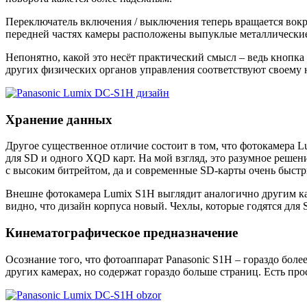
Переключатель включения / выключения теперь вращается вокру
передней частях камеры расположены выпуклые металлические
Непонятно, какой это несёт практический смысл – ведь кнопка
других физических органов управления соответствуют своему 
Хранение данных
Другое существенное отличие состоит в том, что фотокамера Lu
для SD и одного XQD карт. На мой взгляд, это разумное решен
с высоким битрейтом, да и современные SD-карты очень быстр
Внешне фотокамера Lumix S1H выглядит аналогично другим кам
видно, что дизайн корпуса новый. Чехлы, которые годятся для 
Кинематографическое предназначение
Осознание того, что фотоаппарат Panasonic S1H – гораздо боле
других камерах, но содержат гораздо больше страниц. Есть про