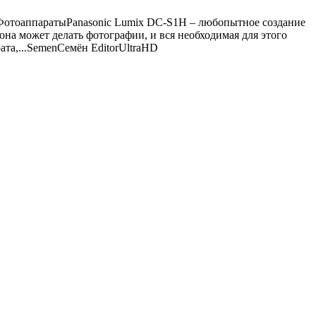
Фотоаппараты
Panasonic Lumix DC-S1H – любопытное создание
на может делать фотографии, и вся необходимая для этого
та,...
Semen
Семён
Editor
UltraHD