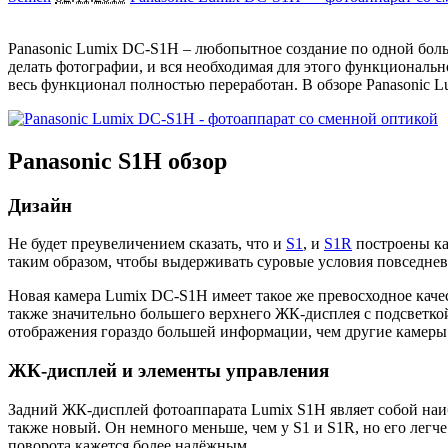
Panasonic Lumix DC-S1H – любопытное создание по одной бол
делать фотографии, и вся необходимая для этого функциональн
весь функционал полностью переработан. В обзоре Panasonic
Panasonic S1H обзор
Дизайн
Не будет преувеличением сказать, что и
S1
, и
S1R
построены ка
таким образом, чтобы выдерживать суровые условия повседнев
Новая камера Lumix DC-S1H имеет такое же превосходное каче
также значительно большего верхнего ЖК-дисплея с подсветкой.
отображения гораздо большей информации, чем другие камеры
ЖК-дисплей и элементы управления
Задний ЖК-дисплей фотоаппарата Lumix S1H являет собой наиб
также новый. Он немного меньше, чем у S1 и S1R, но его легче
поворота кажется более надёжным.