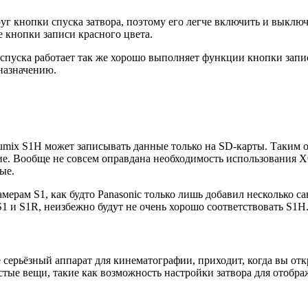
г кнопки спуска затвора, поэтому его легче включить и выключи
 кнопки записи красного цвета.
 спуска работает так же хорошо выполняет функции кнопки запи
назначению.
mix S1H может записывать данные только на SD-карты. Таким обр
ие. Вообще не совсем оправдана необходимость использования X
ые.
ерам S1, как будто Panasonic только лишь добавил несколько с
S1 и S1R, неизбежно будут не очень хорошо соответствовать S1H
е серьёзный аппарат для кинематографии, приходит, когда вы отк
стые вещи, такие как возможность настройки затвора для отображ