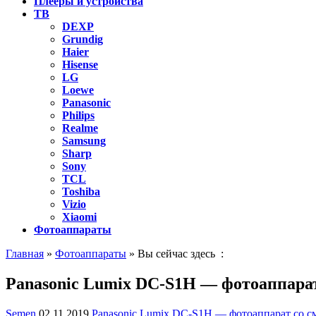
Плееры и устройства
ТВ
DEXP
Grundig
Haier
Hisense
LG
Loewe
Panasonic
Philips
Realme
Samsung
Sharp
Sony
TCL
Toshiba
Vizio
Xiaomi
Фотоаппараты
Главная
»
Фотоаппараты
» Вы сейчас здесь :
Panasonic Lumix DC-S1H — фотоаппарат
Semen
02.11.2019
Panasonic Lumix DC-S1H — фотоаппарат со с