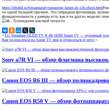
https://ultrahd.su/fotoapparaty/panasonic-lumix-dc-s1h-obzor.html
Pan
по одной большой причине. Это гибридная фотокамера, целико
функциональность у камеры есть, как и на других моделях лине
«
LG Signature OLED TV R 4K HDR Smart TV — рулонный тел
Как подписаться на Apple TV plus и отписаться от него
»
Sony a7R VI — обзор флагмана высоко
Canon EOS R6 III — обзор полнокадрово
Canon EOS R50 V — обзор фотоаппарата