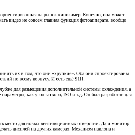
 ориентированная на рынок кинокамер. Конечно, она может
мать видео не совсем главная функция фотоаппарата, вообще
инить их в том, что они «хрупкие». Оба они спроектированы
твий по всему корпусу. И есть ещё S1H.
 глубже для размещения дополнительной системы охлаждения, а
араметры, как угол затвора, ISO и т.д. Он был разработан для
ить место для новых вентиляционных отверстий. Да и монитор
сделать дисплей на других камерах. Механизм наклона и