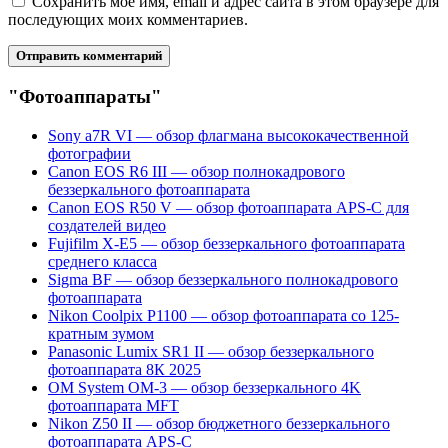
Сохранить моё имя, email и адрес сайта в этом браузере для
последующих моих комментариев.
"Фотоаппараты"
Sony a7R VI — обзор флагмана высококачественной
фотографии
Canon EOS R6 III — обзор полнокадрового
беззеркального фотоаппарата
Canon EOS R50 V — обзор фотоаппарата APS-C для
создателей видео
Fujifilm X-E5 — обзор беззеркального фотоаппарата
среднего класса
Sigma BF — обзор беззеркального полнокадрового
фотоаппарата
Nikon Coolpix P1100 — обзор фотоаппарата со 125-
кратным зумом
Panasonic Lumix SR1 II — обзор беззеркального
фотоаппарата 8К 2025
OM System OM-3 — обзор беззеркального 4K
фотоаппарата MFT
Nikon Z50 II — обзор бюджетного беззеркального
фотоаппарата APS-C