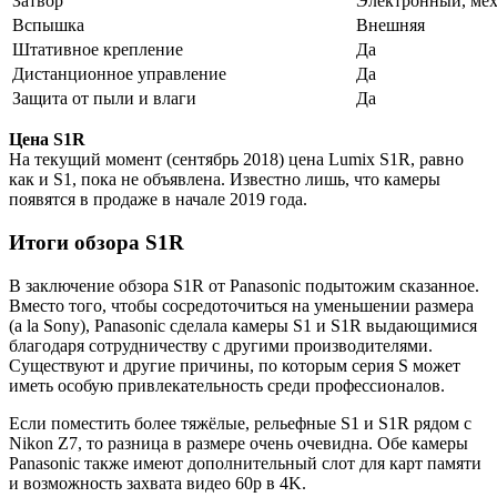
Затвор
Электронный, ме
Вспышка
Внешняя
Штативное крепление
Да
Дистанционное управление
Да
Защита от пыли и влаги
Да
Цена S1R
На текущий момент (сентябрь 2018) цена Lumix S1R, равно
как и S1, пока не объявлена. Известно лишь, что камеры
появятся в продаже в начале 2019 года.
Итоги обзора S1R
В заключение обзора S1R от Panasonic подытожим сказанное.
Вместо того, чтобы сосредоточиться на уменьшении размера
(a la Sony), Panasonic сделала камеры S1 и S1R выдающимися
благодаря сотрудничеству с другими производителями.
Существуют и другие причины, по которым серия S может
иметь особую привлекательность среди профессионалов.
Если поместить более тяжёлые, рельефные S1 и S1R рядом с
Nikon Z7, то разница в размере очень очевидна. Обе камеры
Panasonic также имеют дополнительный слот для карт памяти
и возможность захвата видео 60p в 4K.