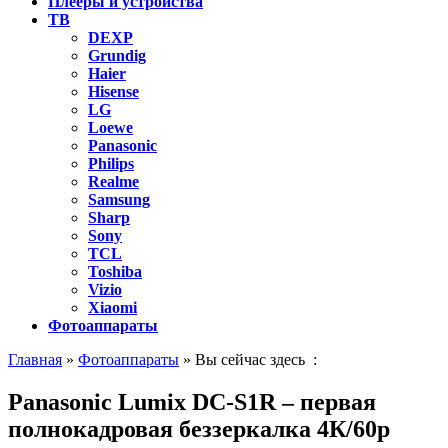
Плееры и устройства
ТВ
DEXP
Grundig
Haier
Hisense
LG
Loewe
Panasonic
Philips
Realme
Samsung
Sharp
Sony
TCL
Toshiba
Vizio
Xiaomi
Фотоаппараты
Главная
»
Фотоаппараты
» Вы сейчас здесь :
Panasonic Lumix DC-S1R – первая
полнокадровая беззеркалка 4К/60р