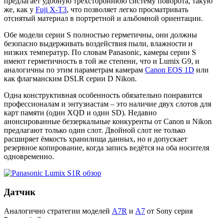
предлагает удобную трёхстороннюю систему поворота, такую
же, как у
Fuji X-T3
, что позволяет легко просматривать
отснятый материал в портретной и альбомной ориентации.
Обе модели серии S полностью герметичны, они должны
безопасно выдерживать воздействия пыли, влажности и
низких температур. По словам Panasonic, камеры серии S
имеют герметичность в той же степени, что и Lumix G9, и
аналогичны по этим параметрам камерам
Canon EOS 1D
или
как флагманским DSLR серии D Nikon.
Одна конструктивная особенность обязательно понравится
профессионалам и энтузиастам – это наличие двух слотов для
карт памяти (один XQD и один SD). Недавно
анонсированные беззеркальные конкуренты от Canon и Nikon
предлагают только один слот. Двойной слот не только
расширяет ёмкость хранилища данных, но и допускает
резервное копирование, когда запись ведётся на оба носителя
одновременно.
Датчик
Аналогично стратегии моделей
A7R
и
A7
от Sony серия