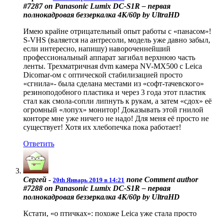
#7287 on Panasonic Lumix DC-S1R – первая
полнокадровая беззеркалка 4К/60р by UltraHD
Имею крайне отрицательный опыт работы с «панасом»!
S-VHS (валяется на антресоли, модель уже давно забыл,
если интересно, напишу) навороченнейший
профессиональный аппарат загибал верхнюю часть
ленты. Трехматричная dvm камера NV-MX500 с Leica
Dicomar-ом с оптической стабилизацией просто
«сгнила»- была сделана местами из «софт-тачевского»
резиноподобного пластика и через 3 года этот пластик
стал как смола-сопли липнуть к рукам, а затем «сдох» её
огромный «лопух» монитор! Доказывать этой гнилой
конторе мне уже ничего не надо! Для меня её просто не
существует! Хотя их хлебопечка пока работает!
Ответить
Сергей
-
none
Comment author
20th Январь 2019 в 14:21
#7288 on Panasonic Lumix DC-S1R – первая
полнокадровая беззеркалка 4К/60р by UltraHD
Кстати, «о птичках»: похоже Leica уже стала просто