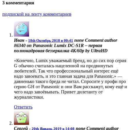
3 комментария
подпиской на ленту комментариев
Иван
-
none
Comment author
18th Октябрь 2018 в 00:41
#6340 on Panasonic Lumix DC-S1R – первая
полнокадровая беззеркалка 4К/60р by UltraHD
«Конечно, Lumix уважаемый бренд, но до сих пор серия
G обычно считалась нацеленной на продвинутых
любителей. Так что профессиональный интерес ещё
надо завоевать, и это главная задача для Panasonic.» —
давненько такого бреда не читал. Спросите у профи про
серию GH от Panasonic и они Вам расскажут, кому ещё и
чего надо завоёвывать. Привет дилетанту от
журналистики.
Ответить
Сергей
-
none
Comment author
20th Январь 2019 в 14:08