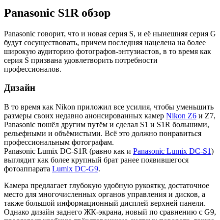
Panasonic S1R обзор
Panasonic говорит, что и новая серия S, и её нынешняя серия G
будут сосуществовать, причем последняя нацелена на более
широкую аудиторию фотографов-энтузиастов, в то время как
серия S призвана удовлетворить потребности
профессионалов.
Дизайн
В то время как Nikon приложил все усилия, чтобы уменьшить
размеры своих недавно анонсированных камер
Nikon Z6
и Z7,
Panasonic пошёл другим путём и сделал S1 и S1R большими,
рельефными и объёмистыми. Всё это должно понравиться
профессиональным фотографам.
Panasonic Lumix DC-S1R (равно как и
Panasonic Lumix DC-S1
)
выглядит как более крупный брат ранее появившегося
фотоаппарата
Lumix DC-G9
.
Камера предлагает глубокую удобную рукоятку, достаточное
место для многочисленных органов управления и дисков, а
также большой информационный дисплей верхней панели.
Однако дизайн заднего ЖК-экрана, новый по сравнению с G9,