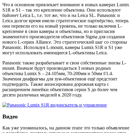
Что в основном привлекает внимание в новых камерах Lumix
S1R и S1 – так это крепление объектива. Они используют
байонет Leica L, т.е. тот же, что и на Leica SL. Panasonic и
Leica долгое время имели стратегическое партнёрство, теперь
они перевели его на новый уровень, не только включив L-
крепление в свои камеры и объективы, но и пригласив
знаменитого производителя объективов Sigma для создания
нового L-серии Alliance. Это стратегический шаг со стороны
Panasonic. Используя L-mount, камеры Lumix S1R и S1 уже
могут использовать имеющиеся L-объективы Leica.
Panasonic также разрабатывает и свои собственные линзы L-
mount. Вначале будут производиться 3 новых родных
объектива Lumix S – 24-105мм, 70-200мм и 50мм f/1.4.
Значения диафрагмы для зум-объективов ещё предстоит
подтвердить. Также анонсирована дорожная карта с
расширением линейки объективов серии S до более чем
десяти различных моделей к 2020 году.
Видео
Как уже упоминалось, на данном этапе это только объявление