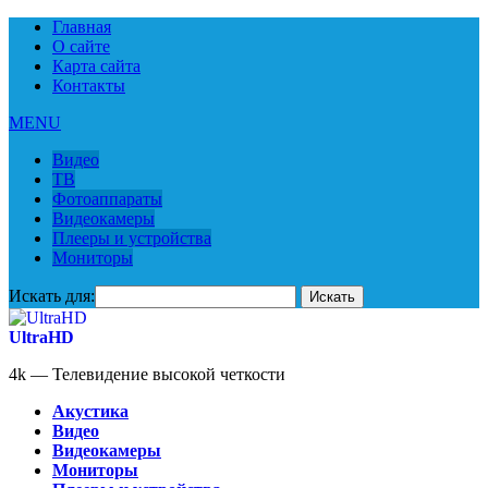
Главная
О сайте
Карта сайта
Контакты
MENU
Видео
ТВ
Фотоаппараты
Видеокамеры
Плееры и устройства
Мониторы
Искать для:
UltraHD
4k — Телевидение высокой четкости
Акустика
Видео
Видеокамеры
Мониторы