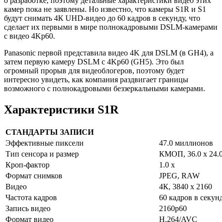
о разработке, поэтому детальные характеристики видео этих
камер пока не заявлены. Но известно, что камеры S1R и S1
будут снимать 4К UHD-видео до 60 кадров в секунду, что
сделает их первыми в мире полнокадровыми DSLM-камерами
с видео 4Kp60.
Panasonic первой представила видео 4K для DSLM (в GH4), а
затем первую камеру DSLM с 4Kp60 (GH5). Это был
огромный прорыв для видеоблогеров, поэтому будет
интересно увидеть, как компания раздвигает границы
возможного с полнокадровыми беззеркальными камерами.
Характеристики S1R
СТАНДАРТЫ ЗАПИСИ
Эффективные пиксели
47.0 миллионов
Тип сенсора и размер
КМОП, 36.0 x 24.
Кроп-фактор
1.0 х
Формат снимков
JPEG, RAW
Видео
4К, 3840 x 2160
Частота кадров
60 кадров в секун
Запись видео
2160p60
Формат видео
H.264/AVC