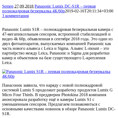
Semen
27.09.2018
Panasonic Lumix DC-S1R – первая
полнокадровая беззеркалка 4К/60р
2019-02-16T20:11:34+03:00
3 комментария
13733
Panasonic Lumix S1R – полнокадровая беззеркальная камера с
47-мегапиксельным сенсором, встроенной стабилизацией и
видео 4k 60p, объявленная в сентябре 2018 года. Это один из
двух фотоаппаратов, выпускаемых компанией Panasonic как
часть нового альянса с Leica и Sigma. Альянс L-mount – это
партнёрство между Leica, Panasonic и Sigma для разработки
камер и объективов на базе существующего L-крепления
Leica.
Панасоник заявила, что наряду с новой полнокадровой
системой Lumix S продолжит разработку продуктов Lumix G
Micro Four Thirds. В преддверии Photokina 2018 компания
анонсировала разработку ещё и камеры Lumix S1 с
уменьшенным сенсором. Предлагаем познакомиться с
основными качествами новинок в обзоре Panasonic Lumix DC-
S1R.