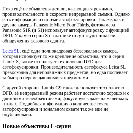
Пока ещё не объявлены детали, касающиеся режимов,
производительности и скорости непрерывной съёмки. Однако
есть информация о системе автофокусировки. Так же, как и
другие камеры Panasonic Micro Four Thirds, фотокамера
Panasonic S1R (и S1) использует автофокусировку с функцией
DFD. У камер серии S на датчике отсутствуют пиксели
обнаружения фазового сдвига.
Leica SL
, ещё одна полнокадровая беззеркальная камера,
которая использует то же крепление объектива, что и серия
Lumix S, также использует технологию DFD для
автофокусировки. Производительность автофокуса Leica SL
превосходна для неподвижных предметов, но едва поспевает
за быстро перемещающимися предметами.
С другой стороны, Lumix G9 также использует технологию
DFD, её непрерывный режим работает достаточно хорошо и с
длинными телеобъективами, фокусируясь даже на маленьких
птицах. Подробная информация о количестве точек
автофокусировки и зональном охвате так же ещё не
опубликована.
Новые объективы L-серии