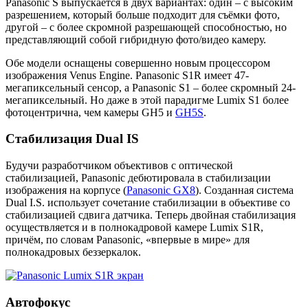
Panasonic S выпускается в двух вариантах: один – с высоким
разрешением, который больше подходит для съёмки фото,
другой – с более скромной разрешающей способностью, но
представляющий собой гибридную фото/видео камеру.
Обе модели оснащены совершенно новым процессором
изображения Venus Engine. Panasonic S1R имеет 47-
мегапиксельный сенсор, а Panasonic S1 – более скромный 24-
мегапиксельный. Но даже в этой парадигме Lumix S1 более
фотоцентрична, чем камеры GH5 и
GH5S
.
Стабилизация Dual IS
Будучи разработчиком объективов с оптической
стабилизацией, Panasonic дебютировала в стабилизации
изображения на корпусе (
Panasonic GX8
). Созданная система
Dual I.S. использует сочетание стабилизации в объективе со
стабилизацией сдвига датчика. Теперь двойная стабилизация
осуществляется и в полнокадровой камере Lumix S1R,
причём, по словам Panasonic, «впервые в мире» для
полнокадровых беззеркалок.
Автофокус