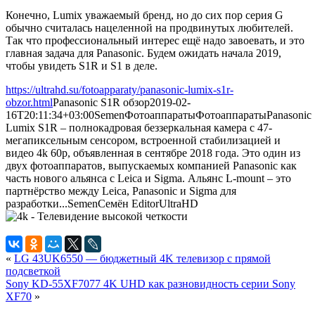
Конечно, Lumix уважаемый бренд, но до сих пор серия G
обычно считалась нацеленной на продвинутых любителей.
Так что профессиональный интерес ещё надо завоевать, и это
главная задача для Panasonic. Будем ожидать начала 2019,
чтобы увидеть S1R и S1 в деле.
https://ultrahd.su/fotoapparaty/panasonic-lumix-s1r-
obzor.html
Panasonic S1R обзор
2019-02-
16T20:11:34+03:00
Semen
Фотоаппараты
Фотоаппараты
Panasonic
Lumix S1R – полнокадровая беззеркальная камера с 47-
мегапиксельным сенсором, встроенной стабилизацией и
видео 4k 60p, объявленная в сентябре 2018 года. Это один из
двух фотоаппаратов, выпускаемых компанией Panasonic как
часть нового альянса с Leica и Sigma. Альянс L-mount – это
партнёрство между Leica, Panasonic и Sigma для
разработки...
Semen
Семён
Editor
UltraHD
«
LG 43UK6550 — бюджетный 4K телевизор с прямой
подсветкой
Sony KD-55XF7077 4K UHD как разновидность серии Sony
XF70
»