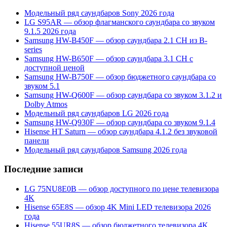
Модельный ряд саундбаров Sony 2026 года
LG S95AR — обзор флагманского саундбара со звуком
9.1.5 2026 года
Samsung HW-B450F — обзор саундбара 2.1 CH из B-
series
Samsung HW-B650F — обзор саундбара 3.1 CH с
доступной ценой
Samsung HW-B750F — обзор бюджетного саундбара со
звуком 5.1
Samsung HW-Q600F — обзор саундбара со звуком 3.1.2 и
Dolby Atmos
Модельный ряд саундбаров LG 2026 года
Samsung HW-Q930F — обзор саундбара со звуком 9.1.4
Hisense HT Saturn — обзор саундбара 4.1.2 без звуковой
панели
Модельный ряд саундбаров Samsung 2026 года
Последние записи
LG 75NU8E0B — обзор доступного по цене телевизора
4K
Hisense 65E8S — обзор 4K Mini LED телевизора 2026
года
Hisense 55UR8S — обзор бюджетного телевизора 4K