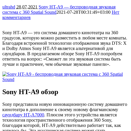
ultrahd
28.07.2021
Sony HT-A9 — беспроводная звуковая
система с 360 Spatial Sound
2021-07-28T00:31:49+03:00
Нет
комментариев
5078
Sony HT-A9 — это система домашнего кинотеатра на 360
градусов, которую можно разместить в любом месте комнаты.
Благодаря встроенной технологии отображения звука DTS: X
и Dolby Atmos Sony HT-A9 является альтернативой для
саундбаров. В предлагаемом обзоре Sony HT-A9 попробуем
ответить на вопрос: «Сможет ли эта звуковая система быть
лучше и практичнее, чем обычные звуковые панели».
Sony HT-A9 обзор
Sony представила новую инновационную систему домашнего
кинотеатра в дополнение к своему новому флагманскому
саундбару HT-A7000
. Плюсом этого устройства является
технология пространственного отображения 360 Sony,
благодаря которой, HT-A9 действительно работает так, как
хотелось бы. Эта акустическая система может стать