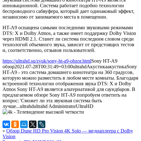
инновационной. Система работает подобно технологии
беспроводного сабвуфера, который дает одинаковый эффект,
независимо от занимаемого места в помещении.
HT-A9 оснащена самыми последними звуковыми режимами
DTS: X и Dolby Atmos, а также имеет поддержку Dolby Vision
через HDMI 2.1. Станет ли система последним словом среди
технологий объемного звука, зависит от предстоящих тестов
и, соответственно, отзывов пользователей.
https://ultrahd.su/zvuk/sony-ht-a9-obzor.html
Sony HT-A9
обзор
2021-07-28T00:31:49+03:00
ultrahd
Акустика
акустика
Sony
HT-A9 - это система домашнего кинотеатра на 360 градусов,
которую можно разместить в любом месте комнаты. Благодаря
встроенной технологии отображения звука DTS: X и Dolby
Atmos Sony HT-A9 является альтернативой для саундбаров. В
предлагаемом обзоре Sony HT-A9 попробуем ответить на
вопрос: 'Сможет ли эта звуковая система быть
лучше...
ultrahd
ultrahd
Administrator
UltraHD
«
Обзор Dune HD Pro Vision 4K Solo — медиаплеера с Dolby
Vision