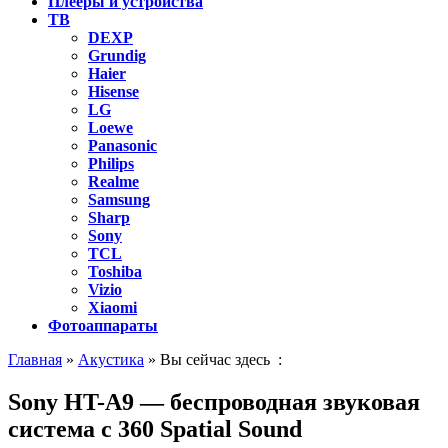
Плееры и устройства
ТВ
DEXP
Grundig
Haier
Hisense
LG
Loewe
Panasonic
Philips
Realme
Samsung
Sharp
Sony
TCL
Toshiba
Vizio
Xiaomi
Фотоаппараты
Главная
»
Акустика
» Вы сейчас здесь :
Sony HT-A9 — беспроводная звуковая
система с 360 Spatial Sound