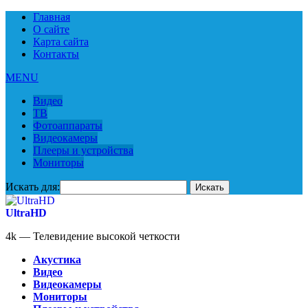
Главная
О сайте
Карта сайта
Контакты
MENU
Видео
ТВ
Фотоаппараты
Видеокамеры
Плееры и устройства
Мониторы
Искать для:
UltraHD
4k — Телевидение высокой четкости
Акустика
Видео
Видеокамеры
Мониторы