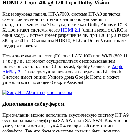
HDMI 2.1 для 4K @ 120 Гц и Dolby Vision
Как и звуковая панель HT-A7000, система HT-A9 является
самой современной с точки зрения оборудования и
стандартов. Форматы 3D-звука, такие как Dolby Atmos и DTS:
X, достигают системы через
HDMI 2.1
(один выход с eARC и
один вход). Система имеет разрешение 4K при 120 Гц, а также
8K при 60 Гц. Стандарты HDR10, HLG и Dolby Vision также
поддерживаются.
Потоковое аудио по сети (Ethernet LAN 100) или Wi-Fi (802.11
a / b / g / n / ac) может осуществляться с использованием
популярных стандартов Chromecast, Spotify Connect и
Apple
AirPlay 2
. Также доступна потоковая передача по Bluetooth.
Система имеет опции Умного дома Google Home и может
управляться с помощью Google Assistant.
Дополнение сабвуфером
При желании можно дополнить акустическую систему HT-A9
беспроводным сабвуфером SA-SW5 или SA-SW3. Как многие
уже успели заметить, звук 4.0.4 говорит об отсутствии
сабвуфера. Так что басы у системы должны быть немного