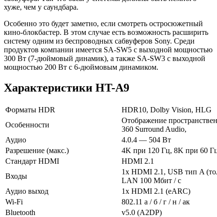
хуже, чем у саундбара.
Особенно это будет заметно, если смотреть остросюжетный
кино-блокбастер. В этом случае есть возможность расширить
систему одним из беспроводных сабвуферов Sony. Среди
продуктов компании имеется SA-SW5 с выходной мощностью
300 Вт (7-дюймовый динамик), а также SA-SW3 с выходной
мощностью 200 Вт с 6-дюймовым динамиком.
Характеристики HT-A9
Форматы HDR
HDR10, Dolby Vision, HLG
Отображение пространственн
Особенности
360 Surround Audio,
Аудио
4.0.4 — 504 Вт
Разрешение (макс.)
4K при 120 Гц, 8K при 60 Г
Стандарт HDMI
HDMI 2.1
1x HDMI 2.1, USB тип A (тол
Входы
LAN 100 Мбит / с
Аудио выход
1x HDMI 2.1 (eARC)
Wi-Fi
802.11 а / б / г / н / ак
Bluetooth
v5.0 (A2DP)