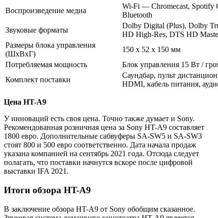
Wi-Fi — Chromecast, Spotify C
Воспроизведение медиа
Bluetooth
Dolby Digital (Plus), Dolby 
Звуковые форматы
HD High-Res, DTS HD Maste
Размеры блока управления
150 х 52 х 150 мм
(ШxВxГ)
Потребляемая мощность
Блок управления 15 Вт / гр
Саундбар, пульт дистанцион
Комплект поставки
HDMI, кабель питания, ауди
Цена HT-A9
У инноваций есть своя цена. Точно также думает и Sony.
Рекомендованная розничная цена за Sony HT-A9 составляет
1800 евро. Дополнительные сабвуферы SA-SW5 и SA-SW3
стоят 800 и 500 евро соответственно. Дата начала продаж
указана компанией на сентябрь 2021 года. Отсюда следует
полагать, что поставки начнутся вскоре после цифровой
выставки IFA 2021.
Итоги обзора HT-A9
В заключение обзора HT-A9 от Sony обобщим сказанное.
Звуковая система домашнего кинотеатра HT-A9 является