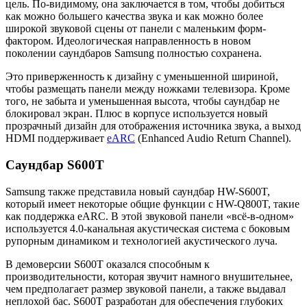
цель. По-видимому, она заключается в том, чтобы добиться
как можно большего качества звука и как можно более
широкой звуковой сцены от панели с маленьким форм-
фактором. Идеологическая направленность в новом
поколении саундбаров Samsung полностью сохранена.
Это приверженность к дизайну с уменьшенной шириной,
чтобы размещать панели между ножками телевизора. Кроме
того, не забыта и уменьшенная высота, чтобы саундбар не
блокировал экран. Плюс в корпусе используется новый
прозрачный дизайн для отображения источника звука, а выход
HDMI поддерживает
eARC
(Enhanced Audio Return Channel).
Саундбар S600T
Samsung также представила новый саундбар HW-S600T,
который имеет некоторые общие функции с HW-Q800T, такие
как поддержка eARC. В этой звуковой панели «всё-в-одном»
используется 4.0-канальная акустическая система с боковым
рупорным динамиком и технологией акустического луча.
В демоверсии S600T оказался способным к
производительности, которая звучит намного внушительнее,
чем предполагает размер звуковой панели, а также выдавал
неплохой бас. S600T разработан для обеспечения глубоких