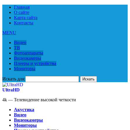
Главная
О сайте
Карта сайта
Контакты
MENU
Видео
ТВ
Фотоаппараты
Видеокамеры
Плееры и устройства
Мониторы
Искать для:
UltraHD
4k — Телевидение высокой четкости
Акустика
Видео
Видеокамеры
Мониторы