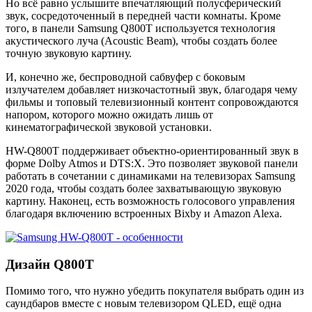
Но всё равно услышите впечатляющий полусферический
звук, сосредоточенный в передней части комнаты. Кроме
того, в панели Samsung Q800T используется технология
акустического луча (Acoustic Beam), чтобы создать более
точную звуковую картину.
И, конечно же, беспроводной сабвуфер с боковым
излучателем добавляет низкочастотный звук, благодаря чему
фильмы и топовый телевизионный контент сопровождаются
напором, которого можно ожидать лишь от
кинематографической звуковой установки.
HW-Q800T поддерживает объектно-ориентированный звук в
форме Dolby Atmos и DTS:X. Это позволяет звуковой панели
работать в сочетании с динамиками на телевизорах Samsung
2020 года, чтобы создать более захватывающую звуковую
картину. Наконец, есть возможность голосового управления
благодаря включению встроенных Bixby и Amazon Alexa.
Дизайн Q800T
Помимо того, что нужно убедить покупателя выбрать один из
саундбаров вместе с новым телевизором QLED, ещё одна