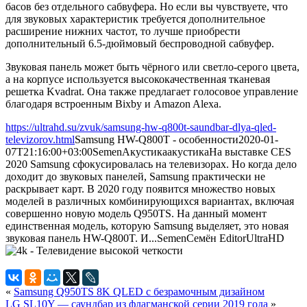
басов без отдельного сабвуфера. Но если вы чувствуете, что
для звуковых характеристик требуется дополнительное
расширение нижних частот, то лучше приобрести
дополнительный 6.5-дюймовый беспроводной сабвуфер.
Звуковая панель может быть чёрного или светло-серого цвета,
а на корпусе используется высококачественная тканевая
решетка Kvadrat. Она также предлагает голосовое управление
благодаря встроенным Bixby и Amazon Alexa.
https://ultrahd.su/zvuk/samsung-hw-q800t-saundbar-dlya-qled-
televizorov.html
Samsung HW-Q800T - особенности
2020-01-
07T21:16:00+03:00
Semen
Акустика
акустика
На выставке CES
2020 Samsung сфокусировалась на телевизорах. Но когда дело
доходит до звуковых панелей, Samsung практически не
раскрывает карт. В 2020 году появится множество новых
моделей в различных комбинирующихся вариантах, включая
совершенно новую модель Q950TS. На данный момент
единственная модель, которую Samsung выделяет, это новая
звуковая панель HW-Q800T. И...
Semen
Семён
Editor
UltraHD
«
Samsung Q950TS 8K QLED с безрамочным дизайном
LG SL10Y — саундбар из флагманской серии 2019 года
»