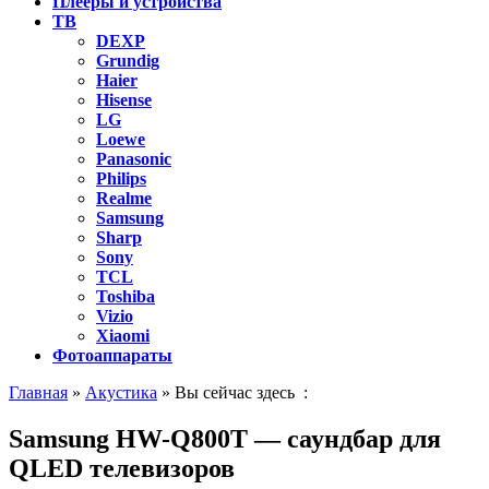
Плееры и устройства
ТВ
DEXP
Grundig
Haier
Hisense
LG
Loewe
Panasonic
Philips
Realme
Samsung
Sharp
Sony
TCL
Toshiba
Vizio
Xiaomi
Фотоаппараты
Главная
»
Акустика
» Вы сейчас здесь :
Samsung HW-Q800T — саундбар для
QLED телевизоров