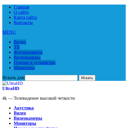
Главная
О сайте
Карта сайта
Контакты
MENU
Видео
ТВ
Фотоаппараты
Видеокамеры
Плееры и устройства
Мониторы
Искать для:
UltraHD
4k — Телевидение высокой четкости
Акустика
Видео
Видеокамеры
Мониторы