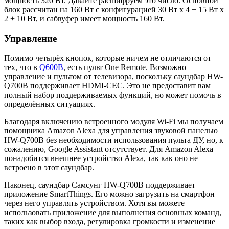
мощность 320 Вт. Давайте расшифруем это число. Основной
блок рассчитан на 160 Вт с конфигурацией 30 Вт x 4 + 15 Вт x
2 + 10 Вт, и сабвуфер имеет мощность 160 Вт.
Управление
Помимо четырёх кнопок, которые ничем не отличаются от
тех, что в
Q600B
, есть пульт One Remote. Возможно
управление и пультом от телевизора, поскольку саундбар HW-
Q700B поддерживает HDMI-CEC. Это не предоставит вам
полный набор поддерживаемых функций, но может помочь в
определённых ситуациях.
Благодаря включению встроенного модуля Wi-Fi мы получаем
помощника Amazon Alexa для управления звуковой панелью
HW-Q700B без необходимости использования пульта ДУ, но, к
сожалению, Google Assistant отсутствует. Для Amazon Alexa
понадобится внешнее устройство Alexa, так как оно не
встроено в этот саундбар.
Наконец, саундбар Самсунг HW-Q700B поддерживает
приложение SmartThings. Его можно загрузить на смартфон
через него управлять устройством. Хотя вы можете
использовать приложение для выполнения основных команд,
таких как выбор входа, регулировка громкости и изменение