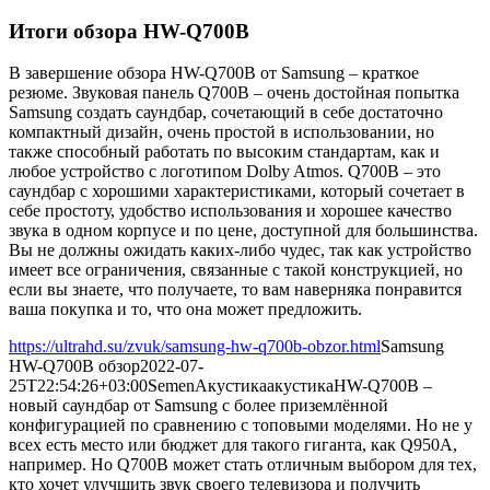
Итоги обзора HW-Q700B
В завершение обзора HW-Q700B от Samsung – краткое
резюме. Звуковая панель Q700B – очень достойная попытка
Samsung создать саундбар, сочетающий в себе достаточно
компактный дизайн, очень простой в использовании, но
также способный работать по высоким стандартам, как и
любое устройство с логотипом Dolby Atmos. Q700B – это
саундбар с хорошими характеристиками, который сочетает в
себе простоту, удобство использования и хорошее качество
звука в одном корпусе и по цене, доступной для большинства.
Вы не должны ожидать каких-либо чудес, так как устройство
имеет все ограничения, связанные с такой конструкцией, но
если вы знаете, что получаете, то вам наверняка понравится
ваша покупка и то, что она может предложить.
https://ultrahd.su/zvuk/samsung-hw-q700b-obzor.html
Samsung
HW-Q700B обзор
2022-07-
25T22:54:26+03:00
Semen
Акустика
акустика
HW-Q700B –
новый саундбар от Samsung с более приземлённой
конфигурацией по сравнению с топовыми моделями. Но не у
всех есть место или бюджет для такого гиганта, как Q950A,
например. Но Q700B может стать отличным выбором для тех,
кто хочет улучшить звук своего телевизора и получить