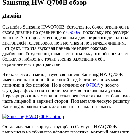
Samsung HW-Q700B обзор
Дизайн
Саундбар Samsung HW-Q700B, безусловно, более ограничен в
своем дизайне по сравнению с
Q950A
, поскольку его размеры
меньше. А это делает его идеальным для широкого диапазона
диагоналей телевизоров, не выступая и не выглядя лишним.
Тот факт, что эта звуковая панель не имеет боковых
драйверов, безусловно, помогает, поскольку это обеспечивает
большую гибкость с точки зрения размещения её в
ограниченном пространстве.
Что касается дизайна, звуковая панель Samsung HW-Q700B
имеет очень типичный внешний вид Samsung с прямыми
линиями и без изгибов. Но в отличие от
Q700A
у нового
саундбара фаски сняты по передним вертикальным углам.
Перфорированная металлическая решётка закрывает большую
часть лицевой и верхней сторон. Под металлическую решетку
Samsung вложила ткань для защиты от пыли и влаги.
Остальная часть корпуса саундбара Самсунг HW-Q700B
выполнена из обычного чёрного пластика, который выглядит