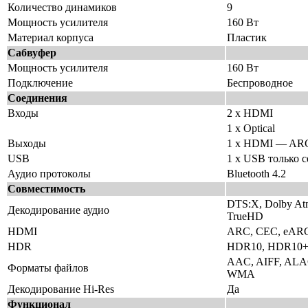
Количество динамиков
9
Мощность усилителя
160 Вт
Материал корпуса
Пластик
Сабвуфер
Мощность усилителя
160 Вт
Подключение
Беспроводное
Соединения
Входы
2 x HDMI
1 x Optical
Выходы
1 x HDMI — ARC
USB
1 x USB только 
Аудио протоколы
Bluetooth 4.2
Совместимость
DTS:X, Dolby Atm
Декодирование аудио
TrueHD
HDMI
ARC, CEC, eAR
HDR
HDR10, HDR10
AAC, AIFF, ALA
Форматы файлов
WMA
Декодирование Hi-Res
Да
Функционал