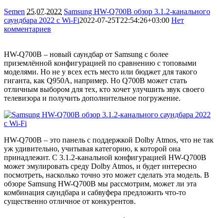
Semen
25.07.2022
Samsung HW-Q700B обзор 3.1.2-канального
саундбара 2022 с Wi-Fi
2022-07-25T22:54:26+03:00
Нет
комментариев
7248
HW-Q700B – новый саундбар от Samsung с более
приземлённой конфигурацией по сравнению с топовыми
моделями. Но не у всех есть место или бюджет для такого
гиганта, как Q950A, например. Но Q700B может стать
отличным выбором для тех, кто хочет улучшить звук своего
телевизора и получить дополнительное погружение.
HW-Q700B – это панель с поддержкой Dolby Atmos, что не так
уж удивительно, учитывая категорию, к которой она
принадлежит. С 3.1.2-канальной конфигурацией HW-Q700B
может эмулировать среду Dolby Atmos, и будет интересно
посмотреть, насколько точно это может сделать эта модель. В
обзоре Samsung HW-Q700B мы рассмотрим, может ли эта
комбинация саундбара и сабвуфера предложить что-то
существенно отличное от конкурентов.