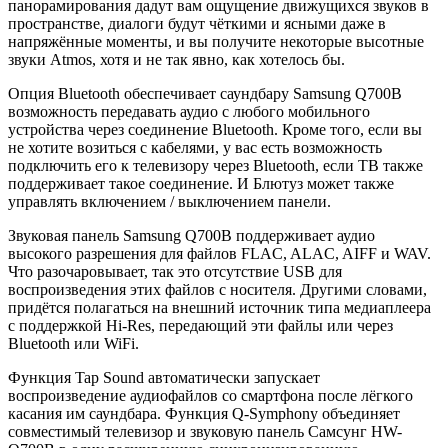
панорамирования дадут вам ощущение движущихся звуков в
пространстве, диалоги будут чёткими и ясными даже в
напряжённые моменты, и вы получите некоторые высотные
звуки Atmos, хотя и не так явно, как хотелось бы.
Опция Bluetooth обеспечивает саундбару Samsung Q700B
возможность передавать аудио с любого мобильного
устройства через соединение Bluetooth. Кроме того, если вы
не хотите возиться с кабелями, у вас есть возможность
подключить его к телевизору через Bluetooth, если ТВ также
поддерживает такое соединение. И Блютуз может также
управлять включением / выключением панели.
Звуковая панель Samsung Q700B поддерживает аудио
высокого разрешения для файлов FLAC, ALAC, AIFF и WAV.
Что разочаровывает, так это отсутствие USB для
воспроизведения этих файлов с носителя. Другими словами,
придётся полагаться на внешний источник типа медиаплеера
с поддержкой Hi-Res, передающий эти файлы или через
Bluetooth или WiFi.
Функция Tap Sound автоматически запускает
воспроизведение аудиофайлов со смартфона после лёгкого
касания им саундбара. Функция Q-Symphony объединяет
совместимый телевизор и звуковую панель Самсунг HW-