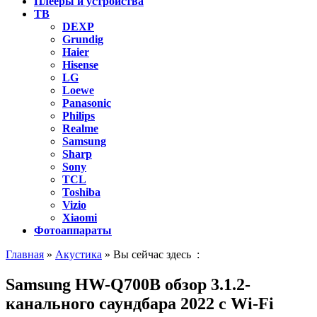
Плееры и устройства
ТВ
DEXP
Grundig
Haier
Hisense
LG
Loewe
Panasonic
Philips
Realme
Samsung
Sharp
Sony
TCL
Toshiba
Vizio
Xiaomi
Фотоаппараты
Главная
»
Акустика
» Вы сейчас здесь :
Samsung HW-Q700B обзор 3.1.2-
канального саундбара 2022 с Wi-Fi