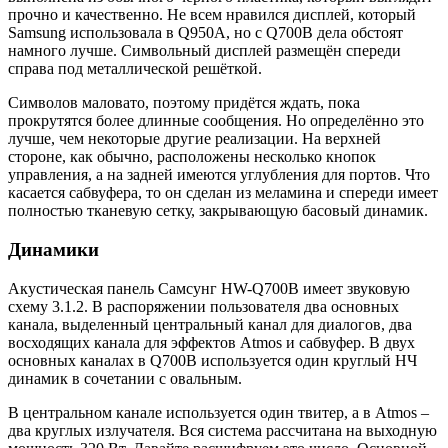
прочно и качественно. Не всем нравился дисплей, который
Samsung использовала в Q950A, но с Q700B дела обстоят
намного лучше. Символьный дисплей размещён спереди
справа под металлической решёткой.
Символов маловато, поэтому придётся ждать, пока
прокрутятся более длинные сообщения. Но определённо это
лучше, чем некоторые другие реализации. На верхней
стороне, как обычно, расположены несколько кнопок
управления, а на задней имеются углубления для портов. Что
касается сабвуфера, то он сделан из меламина и спереди имеет
полностью тканевую сетку, закрывающую басовый динамик.
Динамики
Акустическая панель Самсунг HW-Q700B имеет звуковую
схему 3.1.2. В распоряжении пользователя два основных
канала, выделенный центральный канал для диалогов, два
восходящих канала для эффектов Atmos и сабвуфер. В двух
основных каналах в Q700B используется один круглый НЧ
динамик в сочетании с овальным.
В центральном канале используется один твитер, а в Atmos –
два круглых излучателя. Вся система рассчитана на выходную