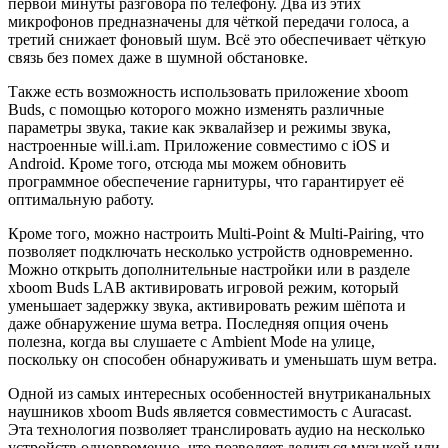
первой минуты разговора по телефону. Два из этих
микрофонов предназначены для чёткой передачи голоса, а
третий снижает фоновый шум. Всё это обеспечивает чёткую
связь без помех даже в шумной обстановке.
Также есть возможность использовать приложение xboom
Buds, с помощью которого можно изменять различные
параметры звука, такие как эквалайзер и режимы звука,
настроенные will.i.am. Приложение совместимо с iOS и
Android. Кроме того, отсюда мы можем обновить
программное обеспечение гарнитуры, что гарантирует её
оптимальную работу.
Кроме того, можно настроить Multi-Point & Multi-Pairing, что
позволяет подключать несколько устройств одновременно.
Можно открыть дополнительные настройки или в разделе
xboom Buds LAB активировать игровой режим, который
уменьшает задержку звука, активировать режим шёпота и
даже обнаружение шума ветра. Последняя опция очень
полезна, когда вы слушаете с Ambient Mode на улице,
поскольку он способен обнаруживать и уменьшать шум ветра.
Одной из самых интересных особенностей внутриканальных
наушников xboom Buds является совместимость с Auracast.
Эта технология позволяет транслировать аудио на несколько
устройств одновременно, что позволяет делиться музыкой или