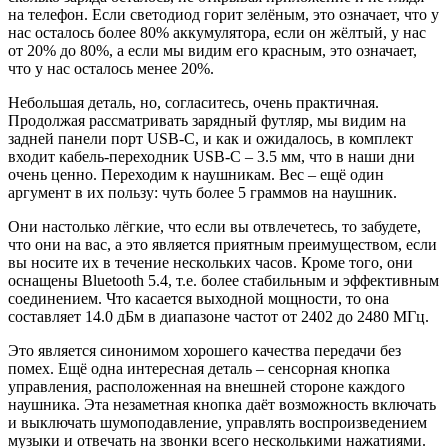
на телефон. Если светодиод горит зелёным, это означает, что у
нас осталось более 80% аккумулятора, если он жёлтый, у нас
от 20% до 80%, а если мы видим его красным, это означает,
что у нас осталось менее 20%.
Небольшая деталь, но, согласитесь, очень практичная.
Продолжая рассматривать зарядный футляр, мы видим на
задней панели порт USB-C, и как и ожидалось, в комплект
входит кабель-переходник USB-C – 3.5 мм, что в наши дни
очень ценно. Переходим к наушникам. Вес – ещё один
аргумент в их пользу: чуть более 5 граммов на наушник.
Они настолько лёгкие, что если вы отвлечетесь, то забудете,
что они на вас, а это является приятным преимуществом, если
вы носите их в течение нескольких часов. Кроме того, они
оснащены Bluetooth 5.4, т.е. более стабильным и эффективным
соединением. Что касается выходной мощности, то она
составляет 14.0 дБм в диапазоне частот от 2402 до 2480 МГц.
Это является синонимом хорошего качества передачи без
помех. Ещё одна интересная деталь – сенсорная кнопка
управления, расположенная на внешней стороне каждого
наушника. Эта незаметная кнопка даёт возможность включать
и выключать шумоподавление, управлять воспроизведением
музыки и отвечать на звонки всего несколькими нажатиями.