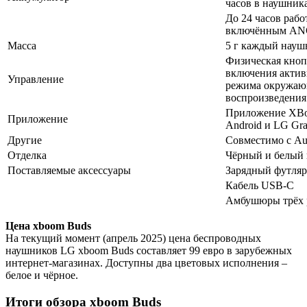
часов в наушник
До 24 часов рабо
включённым ANC 
Масса
5 г каждый науш
Физическая кноп
включения актив
Управление
режима окружающ
воспроизведения
Приложение XBoo
Приложение
Android и LG Gr
Другие
Совместимо с Aur
Отделка
Чёрный и белый 
Поставляемые аксессуары
Зарядный футляр
Кабель USB-C
Амбушюры трёх 
Цена xboom Buds
На текущий момент (апрель 2025) цена беспроводных
наушников LG xboom Buds составляет 99 евро в зарубежных
интернет-магазинах. Доступны два цветовых исполнения –
белое и чёрное.
Итоги обзора xboom Buds