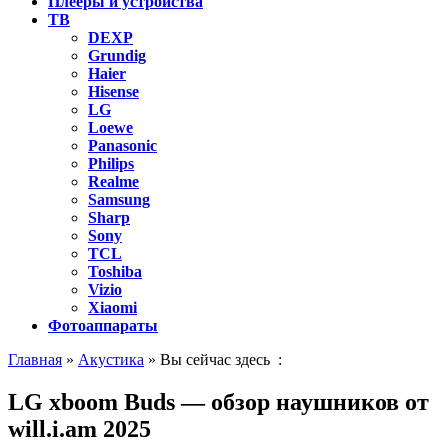
Плееры и устройства
ТВ
DEXP
Grundig
Haier
Hisense
LG
Loewe
Panasonic
Philips
Realme
Samsung
Sharp
Sony
TCL
Toshiba
Vizio
Xiaomi
Фотоаппараты
Главная
»
Акустика
» Вы сейчас здесь :
LG xboom Buds — обзор наушников от
will.i.am 2025