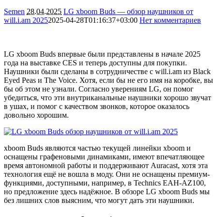
Semen
28.04.2025
LG xboom Buds — обзор наушников от
will.i.am 2025
2025-04-28T01:16:37+03:00
Нет комментариев
1237
LG xboom Buds впервые были представлены в начале 2025
года на выставке CES и теперь доступны для покупки.
Наушники были сделаны в сотрудничестве с will.i.am из Black
Eyed Peas и The Voice. Хотя, если бы не его имя на коробке, вы
бы об этом не узнали. Согласно уверениям LG, он помог
убедиться, что эти внутриканальные наушники хорошо звучат
в ушах, и помог с качеством звонков, которое оказалось
довольно хорошим.
xboom Buds являются частью текущей линейки xboom и
оснащены графеновыми динамиками, имеют впечатляющее
время автономной работы и поддерживают Auracast, хотя эта
технология ещё не вошла в моду. Они не оснащены премиум-
функциями, доступными, например, в Technics EAH-AZ100,
но предложение здесь надёжное. В обзоре LG xboom Buds мы
без лишних слов выясним, что могут дать эти наушники.