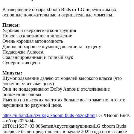
В завершение обзора xboom Buds от LG перечислим их
основные положительные и отрицательные моменты.
Плюсы:
Удобная и сверхлёгкая конструкция
Новое эксклюзивное приложение
Очень хорошая автономность
Довольно хорошее шумоподавление за эту цену
Поддержка Auracast
Сбалансированный и точный звук
Супернизкая цена
Минусы:
Шумоподавление далеко от моделей высокого класса (что
логично, учитывая цену)
Они не поддерживают Dolby Atmos и отслеживание
положения головы
Именно на высоких частотах больше всего заметно, что это
наушники по разумной цене.
https://ultrahd.su/zvuk/lg-xboom-buds-obzor.html
LG XBoom Buds
– обзор
2025-04-
28T01:16:37+03:00
Semen
Акустика
наушники
LG xboom Buds
впервые были представлены в начале 2025 года на выставке