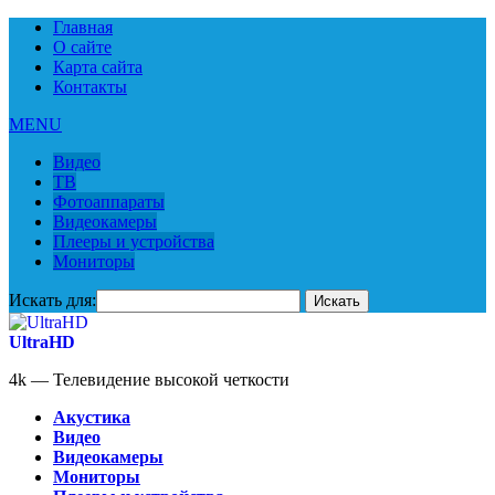
Главная
О сайте
Карта сайта
Контакты
MENU
Видео
ТВ
Фотоаппараты
Видеокамеры
Плееры и устройства
Мониторы
Искать для:
UltraHD
4k — Телевидение высокой четкости
Акустика
Видео
Видеокамеры
Мониторы