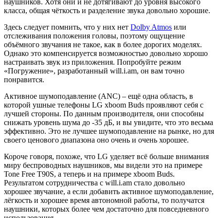
наушников. Хотя они и не дотягивают до уровня высокого
класса, общая чёткость и разделение звука довольно хорошие.
Здесь следует помнить, что у них нет
Dolby Atmos
или
отслеживания положения головы, поэтому ощущение
объёмного звучания не такое, как в более дорогих моделях.
Однако это компенсируется возможностью довольно хорошо
настраивать звук из приложения. Попробуйте режим
«Погружение», разработанный will.i.am, он вам точно
понравится.
Активное шумоподавление (ANC) – ещё одна область, в
которой ушные телефоны LG xboom Buds проявляют себя с
лучшей стороны. По данным производителя, они способны
снижать уровень шума до -35 дБ, и вы увидите, что это весьма
эффективно. Это не лучшее шумоподавление на рынке, но для
своего ценового диапазона оно очень и очень хорошее.
Короче говоря, похоже, что LG уделяет всё больше внимания
миру беспроводных наушников, мы видели это на примере
Tone Free T90S, а теперь и на примере xboom Buds.
Результатом сотрудничества с will.i.am стало довольно
хорошее звучание, а если добавить активное шумоподавление,
лёгкость и хорошее время автономной работы, то получатся
наушники, которых более чем достаточно для повседневного
использования.