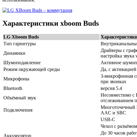
Характеристики xboom Buds
LG Xboom Buds
Характеристик
Тип гарнитуры
Внутриканальны
Драйверы с гра
Динамики
настройка звука w
Шумоподавление
Активное шумопо
Режим окружающей среды
Да, с активацие
3-микрофонная с
Микрофоны
при звонках
Bluetooth
версия 5.4
Несовместимо с 
Объёмный звук
отслеживанием 
Многоточечный B
Подключения
AAC и SBC
USB-C
Чехол с разъёмо
До 30 часов рабо
Аккумулятор