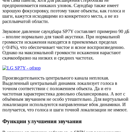
чем сама панель, хотя для расширения стереобазы не
предпринимается никаких уловок. Саундбар также имеет
хорошую фокусировку, поэтому такие объекты, как голоса и
шаги, кажутся исходящими из конкретного места, а не из
расплывчатой области.
Звуковое давление саундбара SP7Y составляет примерно 90 дБ
– вполне нормально для такой акустики. При нормальной
громкости искажения находятся в приемлемых пределах
(<0/4%), что обеспечивает чистое и ясное воспроизведению.
Однако на максимальной громкости искажения нарастают
скачкообразно на низких и средних частотах.
Производительность центрального канала неплохая.
Выделенный центральный динамик локализует голоса в
точном соответствии с положением объекта. Да и его
частотная характеристика довольно сбалансирована. А вот с
объёмным звучанием не особо утешительно. Для виртуальной
локализации используются направленные вбок динамики. И
получается, что голоса и шаги точной локализации не имеют.
Функции улучшения звучания