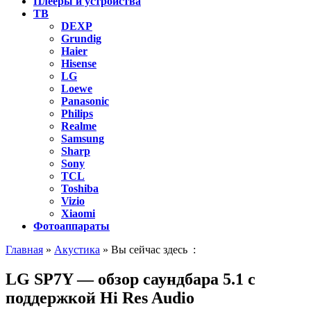
Плееры и устройства
ТВ
DEXP
Grundig
Haier
Hisense
LG
Loewe
Panasonic
Philips
Realme
Samsung
Sharp
Sony
TCL
Toshiba
Vizio
Xiaomi
Фотоаппараты
Главная
»
Акустика
» Вы сейчас здесь :
LG SP7Y — обзор саундбара 5.1 с
поддержкой Hi Res Audio