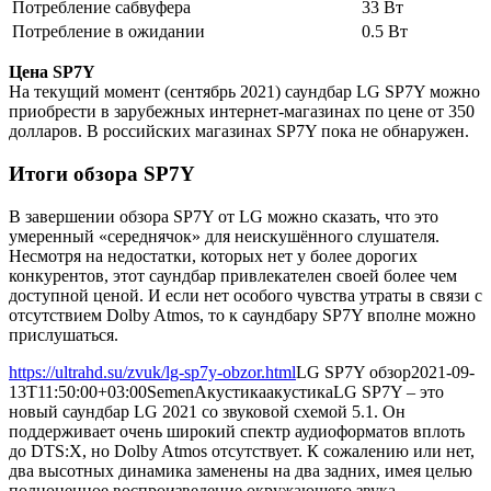
Потребление сабвуфера
33 Вт
Потребление в ожидании
0.5 Вт
Цена SP7Y
На текущий момент (сентябрь 2021) саундбар LG SP7Y можно
приобрести в зарубежных интернет-магазинах по цене от 350
долларов. В российских магазинах SP7Y пока не обнаружен.
Итоги обзора SP7Y
В завершении обзора SP7Y от LG можно сказать, что это
умеренный «середнячок» для неискушённого слушателя.
Несмотря на недостатки, которых нет у более дорогих
конкурентов, этот саундбар привлекателен своей более чем
доступной ценой. И если нет особого чувства утраты в связи с
отсутствием Dolby Atmos, то к саундбару SP7Y вполне можно
прислушаться.
https://ultrahd.su/zvuk/lg-sp7y-obzor.html
LG SP7Y обзор
2021-09-
13T11:50:00+03:00
Semen
Акустика
акустика
LG SP7Y – это
новый саундбар LG 2021 со звуковой схемой 5.1. Он
поддерживает очень широкий спектр аудиоформатов вплоть
до DTS:X, но Dolby Atmos отсутствует. К сожалению или нет,
два высотных динамика заменены на два задних, имея целью
полноценное воспроизведение окружающего звука.