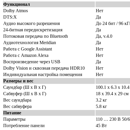
Функционал
Dolby Atmos
Нет
DTS:X
Да
Аудио высокого разрешения
До 24 бит / 96 к
24-битная передискретизация
Да
Потоковая передача по Bluetooth
Да, v.4.0
Аудиотехнология Meridian
Да
Работа с Google Assistant
Нет
Работа с Amazon Alexa
Нет
Воспроизведение через USB
Да
Dolby Vision и сквозная передача HDR10
Нет
Индивидуальная настройка помещения
Нет
Размеры и вес
Саундбар (Ш х В х Г)
100.1 x 6.3 x 10.4
Сабвуфер (Ш х В х Г)
18 x 39.4 x 29 см
Вес саундбара
3.2 кг
Вес сабвуфера
5.8 кг
Питание
Параметры
110 … 230 В 50/
Потребление панели
45 Вт