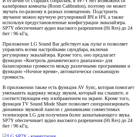
В отличие от старших собратьев, в SP7Y нет возможности
калибровки комнаты (Room Calibration), поэтому он может
звучать по-разному в разных помещениях. Подстроить
звучание можно вручную регулировкой ВЧ и НЧ, а также
используя предустановленные конфигурации эквалайзера.
SP7Y обеспечивает аудио высокого разрешения (Hi Res) до 24
бит / 96 кГц.
Приложение LG Sound Bar действует как пульт и позволяет
управлять всеми настройками саундбара, включая
регулировку эквалайзера. Кроме того, оно предлагает
функцию «Контроль динамического диапазона» для
балансировки громкости между различными программами и
функцию «Ночное время», автоматически снижающую
громкость.
В приложении также есть функция AV Sync, которая помогает
уменьшить задержку между звуком, который вы слышите, и
соответствующим ему изображением на экране. Кроме того,
функция TV Sound Mode Share позволяет синхронизировать
динамики звуковой панели с динамиками совместимых
телевизоров LG для получения более захватывающего звука.
SP7Y обеспечивает аудио высокого разрешения (Hi Res) до 24
бит / 96 кГц.