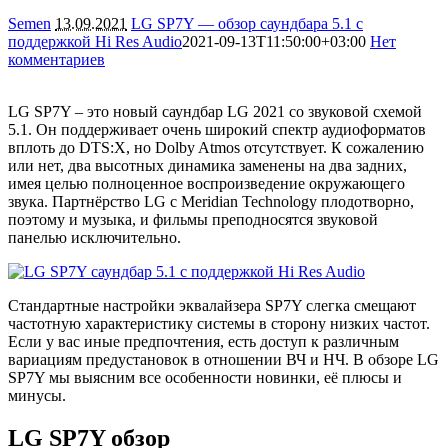
Semen
13.09.2021
LG SP7Y — обзор саундбара 5.1 с
поддержкой Hi Res Audio
2021-09-13T11:50:00+03:00
Нет
комментариев
8143
LG SP7Y – это новый саундбар LG 2021 со звуковой схемой
5.1. Он поддерживает очень широкий спектр аудиоформатов
вплоть до DTS:X, но Dolby Atmos отсутствует. К сожалению
или нет, два высотных динамика заменены на два задних,
имея целью полноценное воспроизведение окружающего
звука. Партнёрство LG с Meridian Technology плодотворно,
поэтому и музыка, и фильмы преподносятся звуковой
панелью исключительно.
Стандартные настройки эквалайзера SP7Y слегка смещают
частотную характеристику системы в сторону низких частот.
Если у вас иные предпочтения, есть доступ к различным
вариациям предустановок в отношении ВЧ и НЧ. В обзоре LG
SP7Y мы выясним все особенности новинки, её плюсы и
минусы.
LG SP7Y обзор