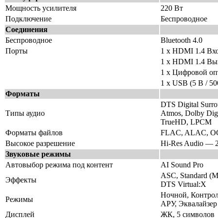
Мощность усилителя
220 Вт
Подключение
Беспроводное
Соединения
Беспроводное
Bluetooth 4.0
Порты
1 x HDMI 1.4 Вх
1 x HDMI 1.4 Вы
1 x Цифровой оп
1 x USB (5 В / 5
Форматы
DTS Digital Sur
Типы аудио
Atmos, Dolby Digi
TrueHD, LPCM
Форматы файлов
FLAC, ALAC, O
Высокое разрешение
Hi-Res Audio — 2
Звуковые режимы
Автовыбор режима под контент
AI Sound Pro
ASC, Standard (Me
Эффекты
DTS Virtual:X
Ночной, Контрол
Режимы
АРУ, Эквалайзер
Дисплей
ЖК, 5 символов