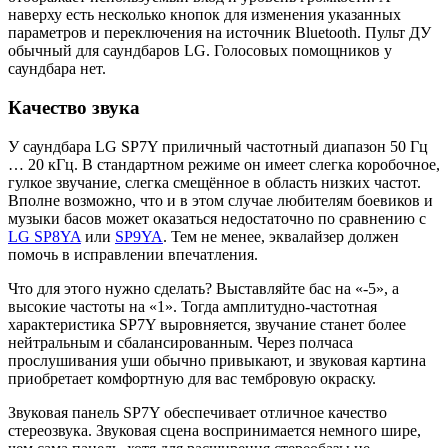
наверху есть несколько кнопок для изменения указанных
параметров и переключения на источник Bluetooth. Пульт ДУ
обычный для саундбаров LG. Голосовых помощников у
саундбара нет.
Качество звука
У саундбара LG SP7Y приличный частотный диапазон 50 Гц
… 20 кГц. В стандартном режиме он имеет слегка коробочное,
гулкое звучание, слегка смещённое в область низких частот.
Вполне возможно, что и в этом случае любителям боевиков и
музыки басов может оказаться недостаточно по сравнению с
LG SP8YA
или
SP9YA
. Тем не менее, эквалайзер должен
помочь в исправлении впечатления.
Что для этого нужно сделать? Выставляйте бас на «-5», а
высокие частоты на «1». Тогда амплитудно-частотная
характеристика SP7Y выровняется, звучание станет более
нейтральным и сбалансированным. Через полчаса
прослушивания уши обычно привыкают, и звуковая картина
приобретает комфортную для вас тембровую окраску.
Звуковая панель SP7Y обеспечивает отличное качество
стереозвука. Звуковая сцена воспринимается немного шире,