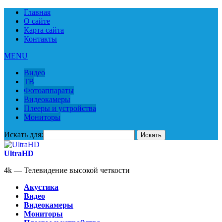
Главная
О сайте
Карта сайта
Контакты
MENU
Видео
ТВ
Фотоаппараты
Видеокамеры
Плееры и устройства
Мониторы
Искать для:
UltraHD
4k — Телевидение высокой четкости
Акустика
Видео
Видеокамеры
Мониторы