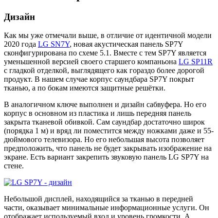
Дизайн
Как мы уже отмечали выше, в отличие от идентичной модели
2020 года
LG SN7Y
, новая акустическая панель SP7Y
сконфигурирована по схеме 5.1. Вместе с тем SP7Y является
уменьшенной версией своего старшего компаньона
LG SP11R
с гладкой отделкой, выглядящего как гораздо более дорогой
продукт. В нашем случае корпус саундбара SP7Y покрыт
тканью, а по бокам имеются защитные решётки.
В аналогичном ключе выполнен и дизайн сабвуфера. Но его
корпус в основном из пластика и лишь передняя панель
закрыта тканевой обивкой. Сам саундбар достаточно широк
(порядка 1 м) и вряд ли поместится между ножками даже и 55-
дюймового телевизора. Но его небольшая высота позволяет
предположить, что панель не будет закрывать изображение на
экране. Есть вариант закрепить звуковую панель LG SP7Y на
стене.
Небольшой дисплей, находящийся за тканью в передней
части, оказывает минимальные информационные услуги. Он
отображает используемый вход и уровень громкости. А