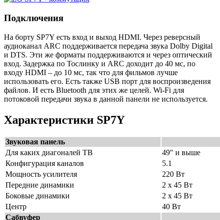
Подключения
На борту SP7Y есть вход и выход HDMI. Через реверсный
аудиоканал ARC поддерживается передача звука Dolby Digital
и DTS. Эти же форматы поддерживаются и через оптический
вход. Задержка по Тослинку и ARC доходит до 40 мс, по
входу HDMI – до 10 мс, так что для фильмов лучше
использовать его. Есть также USB порт для воспроизведения
файлов. И есть Bluetooth для этих же целей. Wi-Fi для
потоковой передачи звука в данной панели не используется.
Характеристики SP7Y
Звуковая панель
Для каких диагоналей ТВ
49″ и выше
Конфигурация каналов
5.1
Мощность усилителя
220 Вт
Передние динамики
2 х 45 Вт
Боковые динамики
2 х 45 Вт
Центр
40 Вт
Сабвуфер