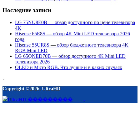
Последние записи
LG 75NU8E0B — обзор доступного по цене телевизора
4K
Hisense 65E8S — обзор 4K Mini LED телевизора 2026
года
Hisense 55UR8S — обзор бюджетного телевизора 4K
RGB Mini LED
LG 65QNED70B — обзор доступного 4K Mini LED
телевизора 2026
OLED и Micro RGB. Что лучше и в каких случаях
.
Copyright ©2026. UltraHD
-