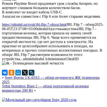
Режим Playtime Boost продлевает срок службы батареи, но
жертвует слишком большим количеством басов.
В комплект не входит кабель USB-C.
Auracast не совместим с Flip 6 или более старыми моделями.
https://ultrahd.su/zvuk/jbl-flip-7-obzor.html
JBL Flip 7 - обзор
2025-
06-05T23:37:08+03:00
ultrahd
Акустика
акустика
JBL Flip 7 -
портативная колонка, которая пришла на замену своей
предшественницы JBL Flip 6. Чаще всего применяется на
открытой местности, где нет доступа к электросети. На
практике ее целесообразнее использовать в походах, на
вечеринках и прочих спонтанных коллективных поездках. В
обзоре JBL Flip 7 рассмотрим возможности этого
устройства...
ultrahd
ultrahd
Administrator
UltraHD
«
Sony Bravia 3 K-65S3 — обзор недорогого ЖК телевизора
2025
Tribit Stormbox Blast 2 — обзор портативной колонки
мощностью 200 Вт
»