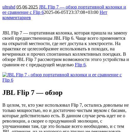
ultrahd
05.06.2025
JBL Flip 7 — обзор портативной колонки и
ее сравнение с Flip 6
2025-06-05T23:37:08+03:00
Нет
комментариев
3287
JBL Flip 7 — портативная колонка, которая пришла на замену
своей предшественницы JBL Flip 6. Чаще всего применяется
на открытой местности, где нет доступа к электросети. На
практике ее целесообразнее использовать в походах, на
вечеринках и прочих спонтанных коллективных поездках. В
обзоре JBL Flip 7 рассмотрим возможности этого устройства и
сравним ее с предыдущей моделью
Flip 6
.
JBL Flip 7 — обзор
В целом, те, кто уже использовал Flip 7, остались довольны не
только мощностью, но и достаточно чистым звуком с басами,
которые действительно есть. В данном случае речь идет не о
революции, а скорее о продуманной эволюции, с
улучшениями там, где это больше всего необходимо, и с тем
JBL-оттенком, из-за которого его трудно не рекомендовать.