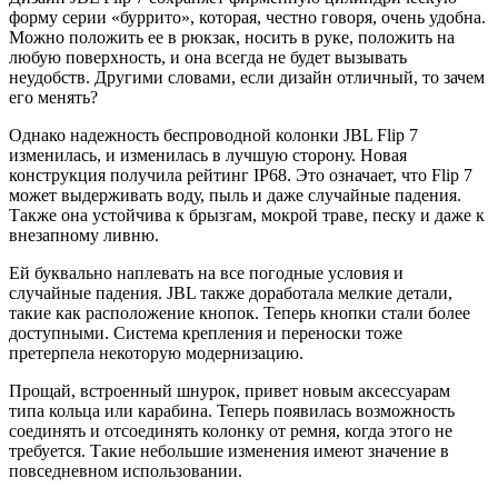
форму серии «буррито», которая, честно говоря, очень удобна.
Можно положить ее в рюкзак, носить в руке, положить на
любую поверхность, и она всегда не будет вызывать
неудобств. Другими словами, если дизайн отличный, то зачем
его менять?
Однако надежность беспроводной колонки JBL Flip 7
изменилась, и изменилась в лучшую сторону. Новая
конструкция получила рейтинг IP68. Это означает, что Flip 7
может выдерживать воду, пыль и даже случайные падения.
Также она устойчива к брызгам, мокрой траве, песку и даже к
внезапному ливню.
Ей буквально наплевать на все погодные условия и
случайные падения. JBL также доработала мелкие детали,
такие как расположение кнопок. Теперь кнопки стали более
доступными. Система крепления и переноски тоже
претерпела некоторую модернизацию.
Прощай, встроенный шнурок, привет новым аксессуарам
типа кольца или карабина. Теперь появилась возможность
соединять и отсоединять колонку от ремня, когда этого не
требуется. Такие небольшие изменения имеют значение в
повседневном использовании.