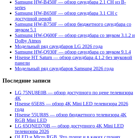
Samsung HW-B450F — обзор саундбара 2.1 CH из B-
series
Samsung HW-B650F — обзор саундбара 3.1 CH с
доступной ценой
Samsung HW-B750F — обзор бюджетного саундбара со
звуком 5.1
Samsung HW-Q600F — обзор саундбара со звуком 3.1.2 и
Dolby Atmos
Модельный ряд саундбаров LG 2026 года
Samsung HW-Q930F — обзор саундбара со звуком 9.1.4
Hisense HT Saturn — обзор саундбара 4.1.2 без звуковой
панели
Модельный ряд саундбаров Samsung 2026 года
Последние записи
LG 75NU8E0B — обзор доступного по цене телевизора
4K
Hisense 65E8S — обзор 4K Mini LED телевизора 2026
года
Hisense 55UR8S — обзор бюджетного телевизора 4K
RGB Mini LED
LG 65QNED70B — обзор доступного 4K Mini LED
телевизора 2026
OLED и Micro RGB. Что лучше и в каких случаях