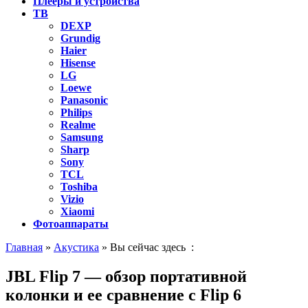
Плееры и устройства
ТВ
DEXP
Grundig
Haier
Hisense
LG
Loewe
Panasonic
Philips
Realme
Samsung
Sharp
Sony
TCL
Toshiba
Vizio
Xiaomi
Фотоаппараты
Главная
»
Акустика
» Вы сейчас здесь :
JBL Flip 7 — обзор портативной
колонки и ее сравнение с Flip 6