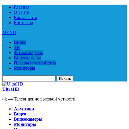
Главная
О сайте
Карта сайта
Контакты
MENU
Видео
ТВ
Фотоаппараты
Видеокамеры
Плееры и устройства
Мониторы
Искать
для:
UltraHD
4k — Телевидение высокой четкости
Акустика
Видео
Видеокамеры
Мониторы