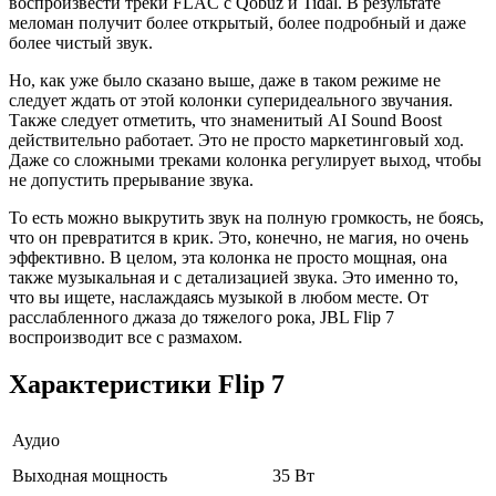
воспроизвести треки FLAC с Qobuz и Tidal. В результате
меломан получит более открытый, более подробный и даже
более чистый звук.
Но, как уже было сказано выше, даже в таком режиме не
следует ждать от этой колонки суперидеального звучания.
Также следует отметить, что знаменитый AI Sound Boost
действительно работает. Это не просто маркетинговый ход.
Даже со сложными треками колонка регулирует выход, чтобы
не допустить прерывание звука.
То есть можно выкрутить звук на полную громкость, не боясь,
что он превратится в крик. Это, конечно, не магия, но очень
эффективно. В целом, эта колонка не просто мощная, она
также музыкальная и с детализацией звука. Это именно то,
что вы ищете, наслаждаясь музыкой в любом месте. От
расслабленного джаза до тяжелого рока, JBL Flip 7
воспроизводит все с размахом.
Характеристики Flip 7
Аудио
Выходная мощность
35 Вт