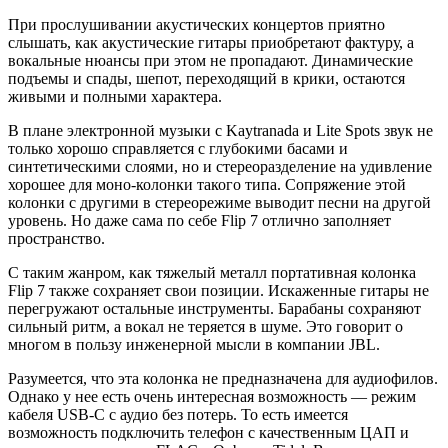
При прослушивании акустических концертов приятно
слышать, как акустические гитары приобретают фактуру, а
вокальные нюансы при этом не пропадают. Динамические
подъемы и спады, шепот, переходящий в крики, остаются
живыми и полными характера.
В плане электронной музыки с Kaytranada и Lite Spots звук не
только хорошо справляется с глубокими басами и
синтетическими слоями, но и стереоразделение на удивление
хорошее для моно-колонки такого типа. Сопряжение этой
колонки с другими в стереорежиме выводит песни на другой
уровень. Но даже сама по себе Flip 7 отлично заполняет
пространство.
С таким жанром, как тяжелый металл портативная колонка
Flip 7 также сохраняет свои позиции. Искаженные гитары не
перегружают остальные инструменты. Барабаны сохраняют
сильный ритм, а вокал не теряется в шуме. Это говорит о
многом в пользу инженерной мысли в компании JBL.
Разумеется, что эта колонка не предназначена для аудиофилов.
Однако у нее есть очень интересная возможность — режим
кабеля USB-C с аудио без потерь. То есть имеется
возможность подключить телефон с качественным ЦАП и