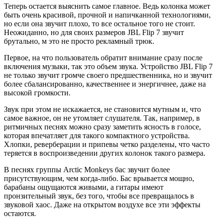
Теперь остается выяснить самое главное. Ведь колонка может
быть очень красивой, прочной и напичканной технологиями,
но если она звучит плохо, то все остальное того не стоит.
Неожиданно, но для своих размеров JBL Flip 7 звучит
брутально, м это не просто рекламный трюк.
Первое, на что пользователь обратит внимание сразу после
включения музыки, так это объем звука. Устройство JBL Flip 7
не только звучит громче своего предшественника, но и звучит
более сбалансированно, качественнее и энергичнее, даже на
высокой громкости.
Звук при этом не искажается, не становится мутным и, что
самое важное, он не утомляет слушателя. Так, например, в
ритмичных песнях можно сразу заметить ясность в голосе,
которая впечатляет для такого компактного устройства.
Хлопки, реверберации и припевы четко разделены, что часто
теряется в воспроизведении других колонок такого размера.
В песнях группы Arctic Monkeys бас звучит более
присутствующим, чем когда-либо. Бас врывается мощно,
барабаны ощущаются живыми, а гитары имеют
пронзительный звук, без того, чтобы все превращалось в
звуковой хаос. Даже на открытом воздухе все эти эффекты
остаются.