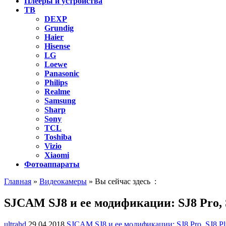
Плееры и устройства
ТВ
DEXP
Grundig
Haier
Hisense
LG
Loewe
Panasonic
Philips
Realme
Samsung
Sharp
Sony
TCL
Toshiba
Vizio
Xiaomi
Фотоаппараты
Главная
»
Видеокамеры
» Вы сейчас здесь :
SJCAM SJ8 и ее модификации: SJ8 Pro, S
ultrahd
29.04.2018
SJCAM SJ8 и ее модификации: SJ8 Pro, SJ8 Plu