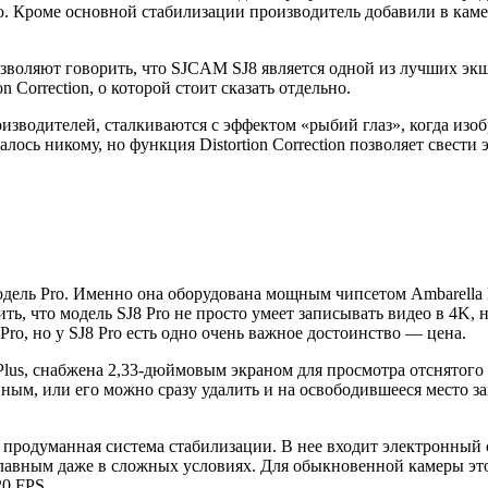
. Кроме основной стабилизации производитель добавили в камеру 
озволяют говорить, что SJCAM SJ8 является одной из лучших экш
 Correction, о которой стоит сказать отдельно.
изводителей, сталкиваются с эффектом «рыбий глаз», когда изо
лось никому, но функция Distortion Correction позволяет свест
дель Pro. Именно она оборудована мощным чипсетом Ambarella 
ь, что модель SJ8 Pro не просто умеет записывать видео в 4K, н
ro, но у SJ8 Pro есть одно очень важное достоинство — цена.
Plus, снабжена 2,33-дюймовым экраном для просмотра отснятого 
ным, или его можно сразу удалить и на освободившееся место за
 продуманная система стабилизации. В нее входит электронный ст
 плавным даже в сложных условиях. Для обыкновенной камеры эт
20 FPS.