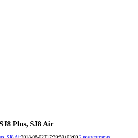
J8 Plus, SJ8 Air
s, SJ8 Air
2018-08-02T17:39:50+03:00
2 комментария
9155