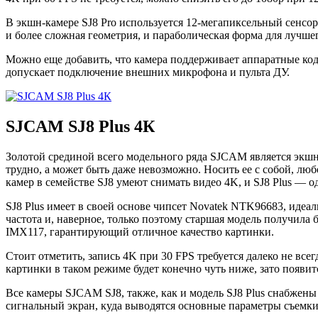
В экшн-камере SJ8 Pro используется 12-мегапиксельный сенсор
и более сложная геометрия, и параболическая форма для лучшег
Можно еще добавить, что камера поддерживает аппаратные коде
допускает подключение внешних микрофона и пульта ДУ.
SJCAM SJ8 Plus 4К
Золотой срединой всего модельного ряда SJCAM является экшн-к
трудно, а может быть даже невозможно. Носить ее с собой, люб
камер в семействе SJ8 умеют снимать видео 4K, и SJ8 Plus — о
SJ8 Plus имеет в своей основе чипсет Novatek NTK96683, идеал
частота и, наверное, только поэтому старшая модель получила
IMX117, гарантирующий отличное качество картинки.
Стоит отметить, запись 4K при 30 FPS требуется далеко не все
картинки в таком режиме будет конечно чуть ниже, зато появи
Все камеры SJCAM SJ8, также, как и модель SJ8 Plus снабжены
сигнальный экран, куда выводятся основные параметры съемки