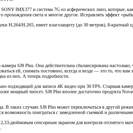
 SONY IMX377 и система 7G из асферических линз, которые, как
о прохождения света и многое другое. Исправлять эффект «рыбьег
ки H.264/H.265, имеет влагозащиту (до 30 метров), 8-кратный ц
амера SJ8 Plus. Она действительна сбалансирована настолько, ч
оваться ей, снимать постоянно, всегда и везде — это то, что ва
дна из них. А теперь подробности.
ьно подходящий для записи 4K видео при 30 FPS. Старшая камера
 более мощный чипсет. SJ8 Plus вполне достаточно продукта Nov
гда. В таких случаях SJ8 Plus может переключаться в другой реж
тся возможность поиграться с замедленной съемкой и различным
 2,33-дюймовым сенсорным экраном для контроля отснятого мате
.