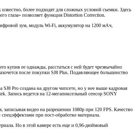
 известно, более подходят для сложных условий съемки. Здесь
о глаза» позволяет функция Distortion Correction.
ифровой зум, модуль Wi-Fi, аккумулятор на 1200 мАч,
то купив ее однажды, расстаться с ней будет чрезвычайно
м захочется после покупки SJ8 Plus. Подавляющее большинство
 SJ8 Pro создана на другом чипсете, но у нее выше кадровая
atek. Запись ведется на 12-мегапиксельный сенсор SONY
им, записывая видео на разрешении 1080p при 120 FPS. Качество
и спецэффектами при пост-обработке материала.
риала. Но в этой камере есть еще и 0,96-дюймовый