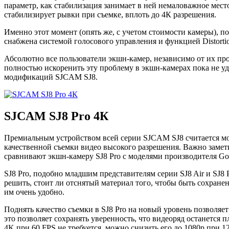
параметр, как стабилизация занимает в ней немаловажное место
стабилизирует рывки при съемке, вплоть до 4К разрешения.
Именно этот момент (опять же, с учетом стоимости камеры), п
снабжена системой голосового управления и функцией Distortion
Абсолютно все пользователи экшн-камер, независимо от их про
полностью искоренить эту проблему в экшн-камерах пока не уда
модификаций SJCAM SJ8.
SJCAM SJ8 Pro 4К
Премиальным устройством всей серии SJCAM SJ8 считается мо
качественной съемки видео высокого разрешения. Важно заметит
сравнивают экшн-камеру SJ8 Pro с моделями производителя GoP
SJ8 Pro, подобно младшим представителям серии SJ8 Air и SJ8 
решить, стоит ли отснятый материал того, чтобы быть сохранен
им очень удобно.
Поднять качество съемки в SJ8 Pro на новый уровень позволяет
это позволяет сохранять уверенность, что видеоряд останется
4K при 60 FPS не требуется, можно снизить его до 1080p при 1