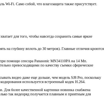
ь Wi-Fi. Само собой, что влагозащита также присутствует.
ватает для того, чтобы навсегда сохранить самые яркие
ть на глубину вплоть до 30 метров). Главные отличия кроются
я при помощи сенсора Panasonic MN34110PA на 14 Мп.
ительно превосходящими по качеству съемки сферические
исывать видео даже еще дольше, чем модель SJ8 Pro, поскольку
я кодирования используется встроенный кодек H.264.
и. Для более качественной картинки новинка снабжена
олько так видеоряд получается плавным и приятным для