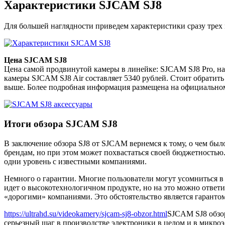
Характеристики SJCAM SJ8
Для большей наглядности приведем характеристики сразу трех
Цена SJCAM SJ8
Цена самой продвинутой камеры в линейке: SJCAM SJ8 Pro, на 
камеры SJCAM SJ8 Air составляет 5340 рублей. Стоит обратить
выше. Более подробная информация размещена на официальном
Итоги обзора SJCAM SJ8
В заключение обзора SJ8 от SJCAM вернемся к тому, о чем был
брендам, но при этом может похвастаться своей бюджетностью.
одни уровень с известными компаниями.
Немного о гарантии. Многие пользователи могут усомниться в 
идет о высокотехнологичном продукте, но на это можно ответи
«дорогими» компаниями. Это обстоятельство является гарантом
https://ultrahd.su/videokamery/sjcam-sj8-obzor.html
SJCAM SJ8 обзо
серьезный шаг в производстве электроники в целом и в микро