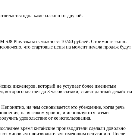
тличается одна камера-экшн от другой.
 SJ8 Plus заказать можно за 10740 рублей. Стоимость экшн-
исключено, что стартовые цены на момент начала продаж будут
айских инженеров, который не уступает более именитым
 которого хватает до 3 часов съемки, ставят данный девайс на
Непонятно, на чем основывается это убеждение, когда речь
полнения, на высоком уровне, и используются всеми
олучить удовольствие от ее использования.
последнее время китайские производители сделали довольно
тупают мировым производителям, имеющим репутацию. После