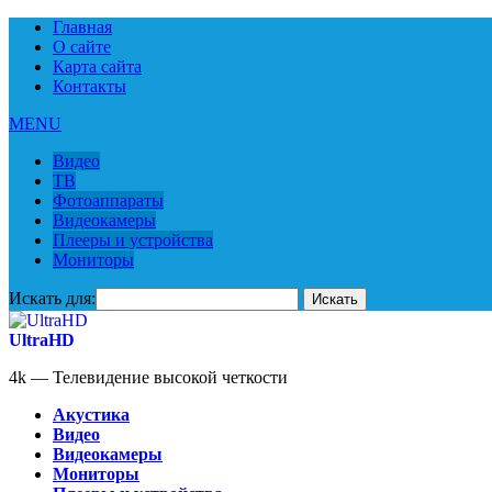
Главная
О сайте
Карта сайта
Контакты
MENU
Видео
ТВ
Фотоаппараты
Видеокамеры
Плееры и устройства
Мониторы
Искать для:
UltraHD
4k — Телевидение высокой четкости
Акустика
Видео
Видеокамеры
Мониторы