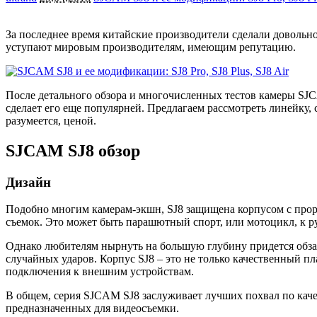
За последнее время китайские производители сделали довольно
уступают мировым производителям, имеющим репутацию.
После детального обзора и многочисленных тестов камеры SJCA
сделает его еще популярней. Предлагаем рассмотреть линейку
разумеется, ценой.
SJCAM SJ8 обзор
Дизайн
Подобно многим камерам-экшн, SJ8 защищена корпусом с проре
съемок. Это может быть парашютный спорт, или мотоцикл, к ру
Однако любителям нырнуть на большую глубину придется обзаве
случайных ударов. Корпус SJ8 – это не только качественный пл
подключения к внешним устройствам.
В общем, серия SJCAM SJ8 заслуживает лучших похвал по качест
предназначенных для видеосъемки.