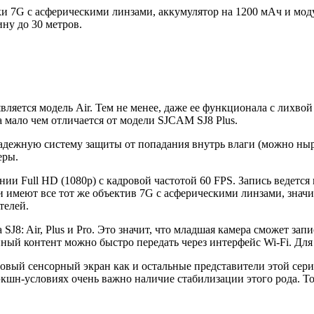
и 7G с асферическими линзами, аккумулятор на 1200 мАч и модул
ину до 30 метров.
ется модель Air. Тем не менее, даже ее функционала с лихвой х
мало чем отличается от модели SJCAM SJ8 Plus.
адежную систему защиты от попадания внутрь влаги (можно ныря
еры.
ии Full HD (1080p) с кадровой частотой 60 FPS. Запись ведетс
и имеют все тот же объектив 7G с асферическими линзами, знач
телей.
J8: Air, Plus и Pro. Это значит, что младшая камера сможет зап
анный контент можно быстро передать через интерфейс Wi-Fi. Дл
вый сенсорный экран как и остальные представители этой сери
кшн-условиях очень важно наличие стабилизации этого рода. Т