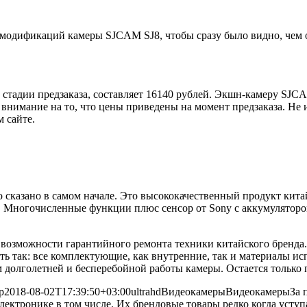
 модификаций камеры SJCAM SJ8, чтобы сразу было видно, чем о
стадии предзаказа, составляет 16140 рублей. Экшн-камеру SJCAM
 внимание на то, что цены приведены на момент предзаказа. Не 
 сайте.
о сказано в самом начале. Это высококачественный продукт кит
 Многочисленные функции плюс сенсор от Sony с аккумулятором,
возможности гарантийного ремонта техники китайского бренда. 
ть так: все комплектующие, как внутренние, так и материалы ис
 долголетней и бесперебойной работы камеры. Остается только п
р
2018-08-02T17:39:50+03:00
ultrahd
Видеокамеры
Видеокамеры
За 
электронике в том числе. Их брендовые товары редко когда ус