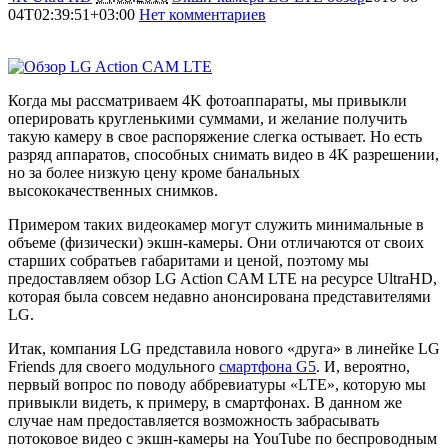
04T02:39:51+03:00
Нет комментариев
5422
Когда мы рассматриваем 4K фотоаппараты, мы привыкли
оперировать кругленькими суммами, и желание получить
такую камеру в свое распоряжение слегка остывает. Но есть
разряд аппаратов, способных снимать видео в 4K разрешении,
но за более низкую цену кроме банальных
высококачественных снимков.
Примером таких видеокамер могут служить минимальные в
объеме (физически) экшн-камеры. Они отличаются от своих
старших собратьев габаритами и ценой, поэтому мы
предоставляем обзор LG Action CAM LTE на ресурсе UltraHD,
которая была совсем недавно анонсирована представителями
LG.
Итак, компания LG представила нового «друга» в линейке LG
Friends для своего модульного
смартфона G5
. И, вероятно,
первый вопрос по поводу аббревиатуры «LTE», которую мы
привыкли видеть, к примеру, в смартфонах. В данном же
случае нам предоставляется возможность забрасывать
потоковое видео с экшн-камеры на YouTube по беспроводным