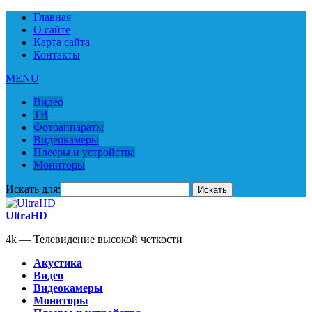
Главная
О сайте
Карта сайта
Контакты
MENU
Видео
ТВ
Фотоаппараты
Видеокамеры
Плееры и устройства
Мониторы
Искать для:
UltraHD
4k — Телевидение высокой четкости
Акустика
Видео
Видеокамеры
Мониторы