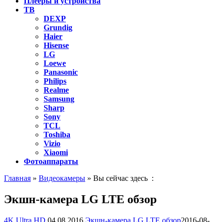
Плееры и устройства
ТВ
DEXP
Grundig
Haier
Hisense
LG
Loewe
Panasonic
Philips
Realme
Samsung
Sharp
Sony
TCL
Toshiba
Vizio
Xiaomi
Фотоаппараты
Главная
»
Видеокамеры
» Вы сейчас здесь :
Экшн-камера LG LTE обзор
4K Ultra HD
04.08.2016
Экшн-камера LG LTE обзор
2016-08-