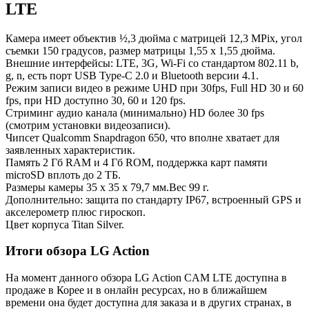
LTE
Камера имеет объектив ½,3 дюйма с матрицей 12,3 MPix, угол
съемки 150 градусов, размер матрицы 1,55 x 1,55 дюйма.
Внешние интерфейсы: LTE, 3G, Wi-Fi со стандартом 802.11 b,
g, n, есть порт USB Type-C 2.0 и Bluetooth версии 4.1.
Режим записи видео в режиме UHD при 30fps, Full HD 30 и 60
fps, при HD доступно 30, 60 и 120 fps.
Стриминг аудио канала (минимально) HD более 30 fps
(смотрим установки видеозаписи).
Чипсет Qualcomm Snapdragon 650, что вполне хватает для
заявленных характеристик.
Память 2 Гб RAM и 4 Гб ROM, поддержка карт памяти
microSD вплоть до 2 ТБ.
Размеры камеры 35 x 35 x 79,7 мм.Вес 99 г.
Дополнительно: защита по стандарту IP67, встроенный GPS и
акселерометр плюс гироскоп.
Цвет корпуса Titan Silver.
Итоги обзора LG Action
На момент данного обзора LG Action CAM LTE доступна в
продаже в Корее и в онлайн ресурсах, но в ближайшем
времени она будет доступна для заказа и в других странах, в