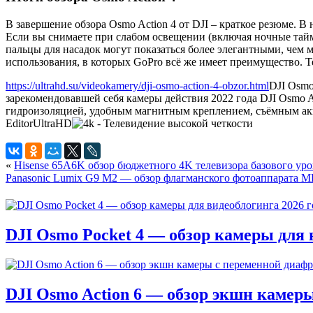
В завершение обзора Osmo Action 4 от DJI – краткое резюме. В 
Если вы снимаете при слабом освещении (включая ночные тайм
пальцы для насадок могут показаться более элегантными, чем 
использования, в которых GoPro всё же имеет преимущество. Те
https://ultrahd.su/videokamery/dji-osmo-action-4-obzor.html
DJI Osmo
зарекомендовавшей себя камеры действия 2022 года DJI Osmo A
гидроизоляцией, удобным магнитным креплением, съёмным акк
Editor
UltraHD
«
Hisense 65A6K обзор бюджетного 4K телевизора базового ур
Panasonic Lumix G9 M2 — обзор флагманского фотоаппарата 
DJI Osmo Pocket 4 — обзор камеры для 
DJI Osmo Action 6 — обзор экшн камер