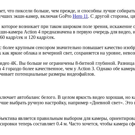
т, что пиксели больше, чем прежде, и способны лучше собирать 
лучших экшн-камер, включая GoPro
Hero 11
. С другой стороны, ц
которое возникает при таком широком поле зрения, искажение о
кшн-камера Action 4 предназначена в первую очередь для видео, 
0 кадр/сек и 120 кадр/сек.
с более крупным сенсором значительно повышает качество изобр
 как яркие облака и вечерний свет, сохраняется на уровне, нево
видео 4K. Вы больше не ограничены 8-битной глубиной. Разница
 4 гораздо более качественное, чем у Action 3. Однако обе кам
ичивает потенциальные размеры видеофайлов.
лючает автобаланс белого. В целом яркость видео хорошая, но к
чше выбрать ручную настройку, например «Дневной свет». Это 
ъектива является правильным выбором для камеры, ориентирован
сировки теперь составляет 0.4 м. Часто хочется, чтобы камера 