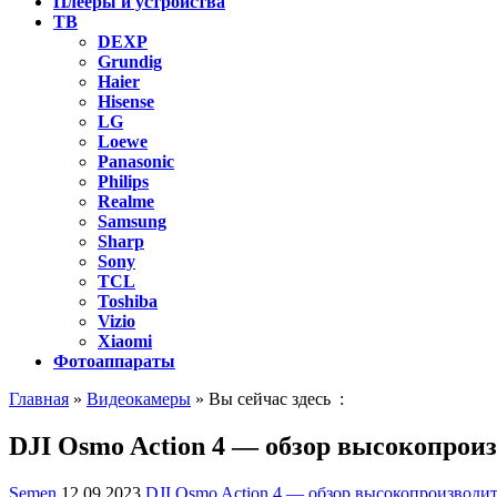
Плееры и устройства
ТВ
DEXP
Grundig
Haier
Hisense
LG
Loewe
Panasonic
Philips
Realme
Samsung
Sharp
Sony
TCL
Toshiba
Vizio
Xiaomi
Фотоаппараты
Главная
»
Видеокамеры
» Вы сейчас здесь :
DJI Osmo Action 4 — обзор высокопро
Semen
12.09.2023
DJI Osmo Action 4 — обзор высокопроизводи