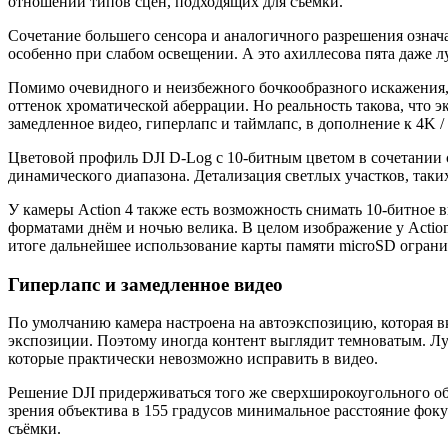
отношении типов сцен, подходящих для съёмки.
Сочетание большего сенсора и аналогичного разрешения означае
особенно при слабом освещении. А это ахиллесова пята даже 
Помимо очевидного и неизбежного бочкообразного искажения, 
оттенок хроматической аберрации. Но реальность такова, что э
замедленное видео, гиперлапс и таймлапс, в дополнение к 4K / 6
Цветовой профиль DJI D-Log с 10-битным цветом в сочетании 
динамического диапазона. Детализация светлых участков, таких
У камеры Action 4 также есть возможность снимать 10-битное 
форматами днём и ночью велика. В целом изображение у Action
итоге дальнейшее использование карты памяти microSD огран
Гиперлапс и замедленное видео
По умолчанию камера настроена на автоэкспозицию, которая вк
экспозиции. Поэтому иногда контент выглядит темноватым. Лу
которые практически невозможно исправить в видео.
Решение DJI придерживаться того же сверхширокоугольного об
зрения объектива в 155 градусов минимальное расстояние фоку
съёмки.