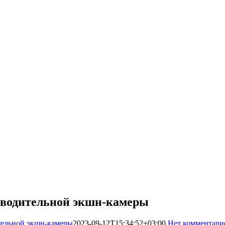
изводительной экшн-камеры
тельной экшн-камеры
2023-09-12T15:34:52+03:00
Нет комментари