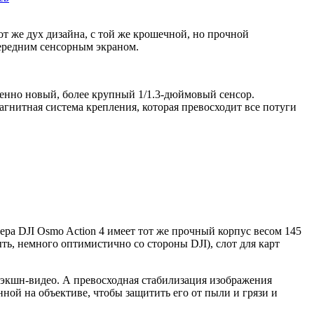
от же дух дизайна, с той же крошечной, но прочной
ередним сенсорным экраном.
ршенно новый, более крупный 1/1.3-дюймовый сенсор.
агнитная система крепления, которая превосходит все потуги
ера DJI Osmo Action 4 имеет тот же прочный корпус весом 145
ь, немного оптимистично со стороны DJI), слот для карт
и экшн-видео. А превосходная стабилизация изображения
ной на объективе, чтобы защитить его от пыли и грязи и