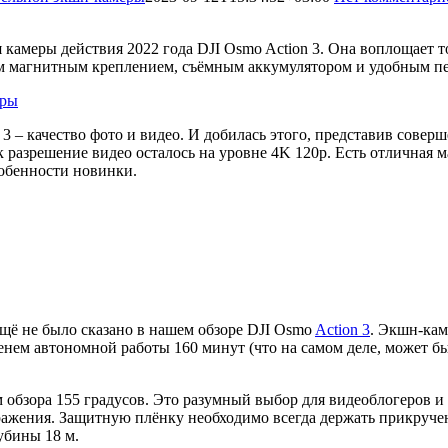
 камеры действия 2022 года DJI Osmo Action 3. Она воплощает т
ым магнитным креплением, съёмным аккумулятором и удобным п
 3 – качество фото и видео. И добилась этого, представив сове
 разрешение видео осталось на уровне 4K 120p. Есть отличная м
собенности новинки.
ещё не было сказано в нашем обзоре DJI Osmo
Action 3
. Экшн-кам
нем автономной работы 160 минут (что на самом деле, может быт
ом обзора 155 градусов. Это разумный выбор для видеоблогеров 
ражения. Защитную плёнку необходимо всегда держать прикручен
убины 18 м.