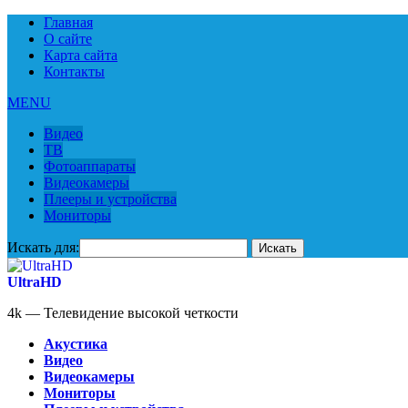
Главная
О сайте
Карта сайта
Контакты
MENU
Видео
ТВ
Фотоаппараты
Видеокамеры
Плееры и устройства
Мониторы
Искать для:
UltraHD
4k — Телевидение высокой четкости
Акустика
Видео
Видеокамеры
Мониторы