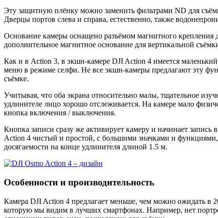
Эту защитную плёнку можно заменить фильтрами ND для съёмк
Дверцы портов слева и справа, естественно, также водонепрон
Основание камеры оснащено разъёмом магнитного крепления дл
дополнительное магнитное основание для вертикальной съёмки,
Как и в Action 3, в экшн-камере DJI Action 4 имеется малень
меню в режиме селфи. Не все экшн-камеры предлагают эту функ
съёмке.
Учитывая, что оба экрана относительно малы, тщательное изуче
удлинителе лицо хорошо отслеживается. На камере мало физиче
кнопка включения / выключения.
Кнопка записи сразу же активирует камеру и начинает запись 
Action 4 чистый и простой, с большими значками и функциями,
досягаемости на конце удлинителя длиной 1.5 м.
Особенности и производительность
Камера DJI Action 4 предлагает меньше, чем можно ожидать в 
которую мы видим в лучших смартфонах. Например, нет портр