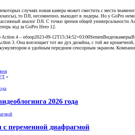
некоторых случаях новая камера может сместить с места знаменит
лапсы), то DJI, несомненно, выходит в лидеры. Но у GoPro не
массивный аналог DJI. С точки зрения общей универсальности Ac
перь ход за GoPro Hero 12.
 Action 4 – обзор
2023-09-12T15:34:52+03:00
Semen
Видеокамеры
В
ction 3. Она воплощает тот же дух дизайна, с той же крошечной
умулятором и удобным передним сенсорным экраном. Компания 
овня
MFT
»
видеоблогинга 2026 года
ы с переменной диафрагмой