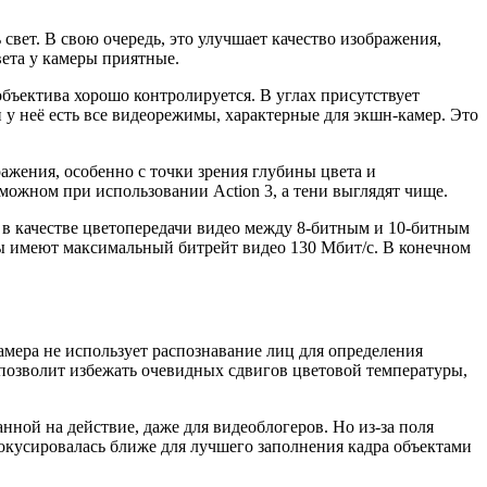
свет. В свою очередь, это улучшает качество изображения,
вета у камеры приятные.
бъектива хорошо контролируется. В углах присутствует
и у неё есть все видеорежимы, характерные для экшн-камер. Это
ажения, особенно с точки зрения глубины цвета и
зможном при использовании Action 3, а тени выглядят чище.
 в качестве цветопередачи видео между 8-битным и 10-битным
еры имеют максимальный битрейт видео 130 Мбит/с. В конечном
амера не использует распознавание лиц для определения
позволит избежать очевидных сдвигов цветовой температуры,
ной на действие, даже для видеоблогеров. Но из-за поля
сфокусировалась ближе для лучшего заполнения кадра объектами