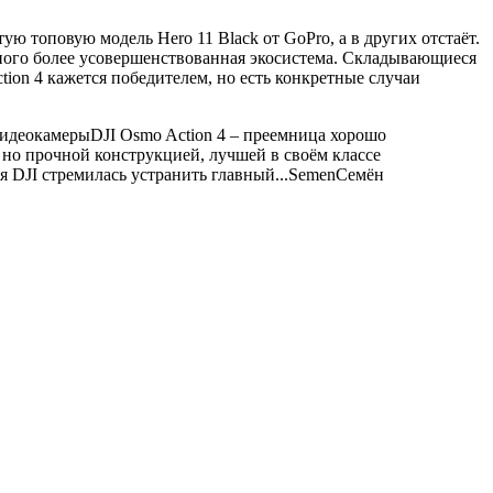
ую топовую модель Hero 11 Black от GoPro, а в других отстаёт.
много более усовершенствованная экосистема. Складывающиеся
tion 4 кажется победителем, но есть конкретные случаи
идеокамеры
DJI Osmo Action 4 – преемница хорошо
, но прочной конструкцией, лучшей в своём классе
DJI стремилась устранить главный...
Semen
Семён