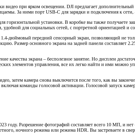
и видео при ярком освещении. DJI предлагает дополнительный п
ицаемы. За ними порт USB-C для зарядки и подключения к сети, 
я горизонтальной установки. В коробке вы также получаете защ
 удобной для социальных сетей, с портретной ориентацией и со
кий 1.4-дюймовый передний сенсорный экран, позволяющий не тол
цию. Размер основного экрана на задней панели составляет 2.2
ние качества экрана – бесполезное занятие. Но дисплеи достато
ских элементов управления, все их легко найти и ими можно упр
видео, затем камера снова выключится после того, как вы зако
 включая команды голосовой активации. Голосовой запуск камеры
2023 году. Разрешение фотографий составляет всего 10 МП, и н
етного, ночного режима или режима HDR. Вы застреваете в све