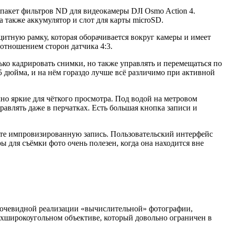
акет фильтров ND для видеокамеры DJI Osmo Action 4.
а также аккумулятор и слот для карты microSD.
итную рамку, которая оборачивается вокруг камеры и имеет
отношением сторон датчика 4:3.
ько кадрировать снимки, но также управлять и перемещаться по
5 дюйма, и на нём гораздо лучше всё различимо при активной
чно яркие для чёткого просмотра. Под водой на метровом
авлять даже в перчатках. Есть большая кнопка записи и
нчите импровизированную запись. Пользовательский интерфейс
 для съёмки фото очень полезен, когда она находится вне
ет очевидной реализации «вычислительной» фотографии,
рхширокоугольном объективе, который довольно ограничен в