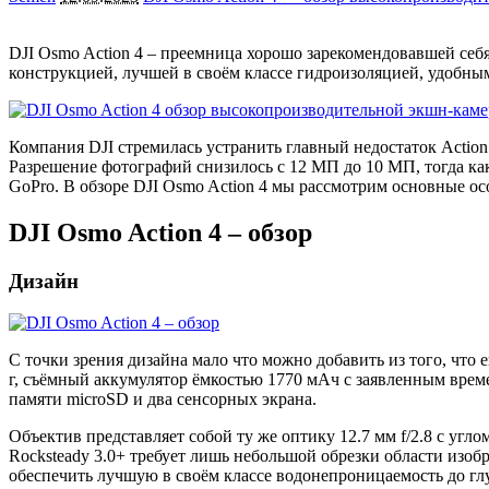
DJI Osmo Action 4 – преемница хорошо зарекомендовавшей себя
конструкцией, лучшей в своём классе гидроизоляцией, удобн
Компания DJI стремилась устранить главный недостаток Action
Разрешение фотографий снизилось с 12 МП до 10 МП, тогда как
GoPro. В обзоре DJI Osmo Action 4 мы рассмотрим основные о
DJI Osmo Action 4 – обзор
Дизайн
С точки зрения дизайна мало что можно добавить из того, что 
г, съёмный аккумулятор ёмкостью 1770 мАч с заявленным време
памяти microSD и два сенсорных экрана.
Объектив представляет собой ту же оптику 12.7 мм f/2.8 с угл
Rocksteady 3.0+ требует лишь небольшой обрезки области изоб
обеспечить лучшую в своём классе водонепроницаемость до гл