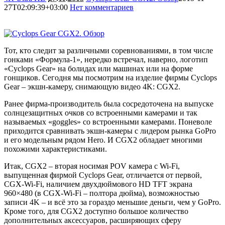
27T02:09:39+03:00
Нет комментариев
3141
Тот, кто следит за различными соревнованиями, в том числе
гонками «Формула-1», нередко встречал, наверно, логотип
«Cyclops Gear» на болидах или машинах или на форме
гонщиков. Сегодня мы посмотрим на изделие фирмы Cyclops
Gear – экшн-камеру, снимающую видео 4K: CGX2.
Ранее фирма-производитель была сосредоточена на выпуске
солнцезащитных очков со встроенными камерами и так
называемых «goggles» со встроенными камерами. Поневоле
приходится сравнивать экшн-камеры с лидером рынка GoPro
и его модельным рядом Hero. И CGX2 обладает многими
похожими характеристиками.
Итак, CGX2 – вторая носимая POV камера с Wi-Fi,
выпущенная фирмой Cyclops Gear, отличается от первой,
CGX-Wi-Fi, наличием двухдюймового HD TFT экрана
960×480 (в CGX-Wi-Fi – полтора дюйма), возможностью
записи 4K – и всё это за гораздо меньшие деньги, чем у GoPro.
Кроме того, для CGX2 доступно большое количество
дополнительных аксессуаров, расширяющих сферу