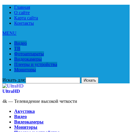
Главная
О сайте
Карта сайта
Контакты
MENU
Видео
ТВ
Фотоаппараты
Видеокамеры
Плееры и устройства
Мониторы
Искать для:
UltraHD
4k — Телевидение высокой четкости
Акустика
Видео
Видеокамеры
Мониторы