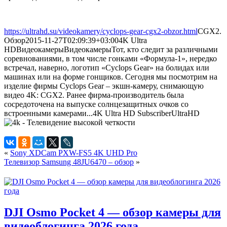
https://ultrahd.su/videokamery/cyclops-gear-cgx2-obzor.html
CGX2.
Обзор
2015-11-27T02:09:39+03:00
4K Ultra
HD
Видеокамеры
Видеокамеры
Тот, кто следит за различными
соревнованиями, в том числе гонками «Формула-1», нередко
встречал, наверно, логотип «Cyclops Gear» на болидах или
машинах или на форме гонщиков. Сегодня мы посмотрим на
изделие фирмы Cyclops Gear – экшн-камеру, снимающую
видео 4K: CGX2. Ранее фирма-производитель была
сосредоточена на выпуске солнцезащитных очков со
встроенными камерами...
4K Ultra HD
Subscriber
UltraHD
«
Sony XDCam PXW-FS5 4K UHD Pro
Телевизор Samsung 48JU6470 – обзор
»
DJI Osmo Pocket 4 — обзор камеры для
видеоблогинга 2026 года