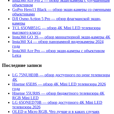
Insta360 Ace Pro 2 — обзор экшн-камеры с улучшенным
объективом
GoPro Hero13 Black — обзор экшн-камеры со сменными
объективами
DJI Osmo Action 5 Pro — обзор флагманской экшн-
камеры
TCL 65QM851G — обзор 4K Mini LED телевизора
высокого класса
Insta360 GO 3S — обзор миниатюрной экшн-камеры 4K
Insta360 X4 — обзор панорамной видеокамеры 2024
года
Insta360 Ace Pro — обзор экшн-камеры с объективом
Leica
Последние записи
LG 75NU8E0B — обзор доступного по цене телевизора
4K
Hisense 65E8S — обзор 4K Mini LED телевизора 2026
года
Hisense 55UR8S — обзор бюджетного телевизора 4K
RGB Mini LED
LG 65QNED70B — обзор доступного 4K Mini LED
телевизора 2026
OLED и Micro RGB. Что лучше и в каких случаях