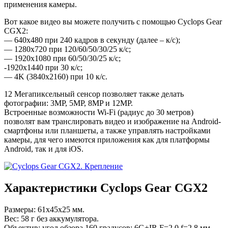
применения камеры.
Вот какое видео вы можете получить с помощью Cyclops Gear
CGX2:
— 640х480 при 240 кадров в секунду (далее – к/с);
— 1280х720 при 120/60/50/30/25 к/с;
— 1920х1080 при 60/50/30/25 к/с;
-1920х1440 при 30 к/с;
— 4K (3840х2160) при 10 к/с.
12 Мегапиксельный сенсор позволяет также делать
фотографии: 3MP, 5MP, 8MP и 12MP.
Встроенные возможности Wi-Fi (радиус до 30 метров)
позволят вам транслировать видео и изображение на Android-
смартфоны или планшеты, а также управлять настройками
камеры, для чего имеются приложения как для платформы
Android, так и для iOS.
Характеристики Cyclops Gear CGX2
Размеры: 61х45х25 мм.
Вес: 58 г без аккумулятора.
Объектив: угол обзора 160 градусов; 6G+IR F=2.0 f=2.8 мм.