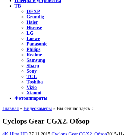
Плееры и устройства
ТВ
DEXP
Grundig
Haier
Hisense
LG
Loewe
Panasonic
Philips
Realme
Samsung
Sharp
Sony
TCL
Toshiba
Vizio
Xiaomi
Фотоаппараты
Главная
»
Видеокамеры
» Вы сейчас здесь :
Cyclops Gear CGX2. Обзор
4K Ultra HD
27.11.2015
Cyclops Gear CGX2. Обзор
2015-11-