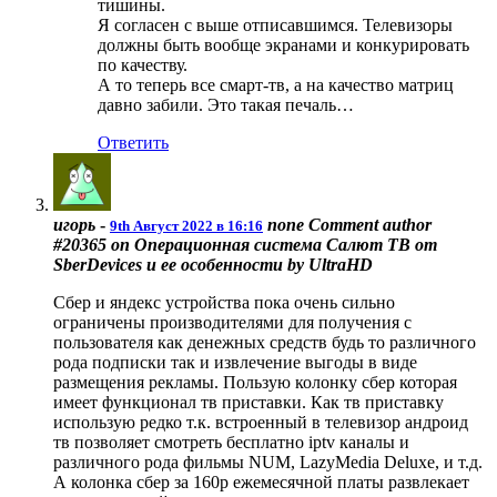
тишины.
Я согласен с выше отписавшимся. Телевизоры
должны быть вообще экранами и конкурировать
по качеству.
А то теперь все смарт-тв, а на качество матриц
давно забили. Это такая печаль…
Ответить
игорь
-
none
Comment author
9th Август 2022 в 16:16
#20365 on Операционная система Салют ТВ от
SberDevices и ее особенности by UltraHD
Сбер и яндекс устройства пока очень сильно
ограничены производителями для получения с
пользователя как денежных средств будь то различного
рода подписки так и извлечение выгоды в виде
размещения рекламы. Пользую колонку сбер которая
имеет функционал тв приставки. Как тв приставку
использую редко т.к. встроенный в телевизор андроид
тв позволяет смотреть бесплатно iptv каналы и
различного рода фильмы NUM, LazyMedia Deluxe, и т.д.
А колонка сбер за 160р ежемесячной платы развлекает