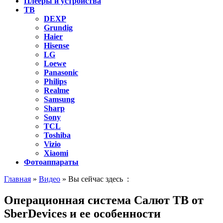
Плееры и устройства
ТВ
DEXP
Grundig
Haier
Hisense
LG
Loewe
Panasonic
Philips
Realme
Samsung
Sharp
Sony
TCL
Toshiba
Vizio
Xiaomi
Фотоаппараты
Главная
»
Видео
» Вы сейчас здесь :
Операционная система Салют ТВ от
SberDevices и ее особенности