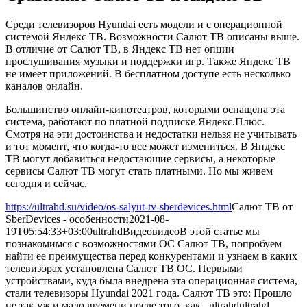
Среди телевизоров Hyundai есть модели и с операционной
системой Яндекс ТВ. Возможности Салют ТВ описаны выше.
В отличие от Салют ТВ, в Яндекс ТВ нет опции
прослушивания музыки и поддержки игр. Также Яндекс ТВ
не имеет приложений. В бесплатном доступе есть несколько
каналов онлайн.
Большинство онлайн-кинотеатров, которыми оснащена эта
система, работают по платной подписке Яндекс.Плюс.
Смотря на эти достоинства и недостатки нельзя не учитывать
и тот момент, что когда-то все может измениться. В Яндекс
ТВ могут добавиться недостающие сервисы, а некоторые
сервисы Салют ТВ могут стать платными. Но мы живем
сегодня и сейчас.
https://ultrahd.su/video/os-salyut-tv-sberdevices.html
Салют ТВ от
SberDevices - особенности
2021-08-
19T05:54:33+03:00
ultrahd
Видео
видео
В этой статье мы
познакомимся с возможностями ОС Салют ТВ, попробуем
найти ее преимущества перед конкурентами и узнаем в каких
телевизорах установлена Салют ТВ ОС. Первыми
устройствами, куда была внедрена эта операционная система,
стали телевизоры Hyundai 2021 года. Салют ТВ это: Прошло
не так уж и мало времени после того, как...
ultrahd
ultrahd