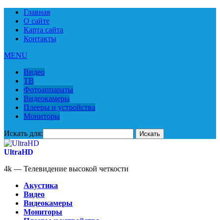
Главная
О сайте
Карта сайта
Контакты
MENU
Видео
ТВ
Фотоаппараты
Видеокамеры
Плееры и устройства
Мониторы
Искать для:
UltraHD
4k — Телевидение высокой четкости
Акустика
Видео
Видеокамеры
Мониторы