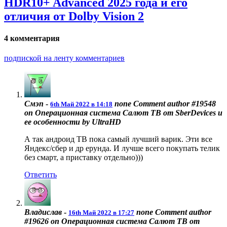
HDR10+ Advanced 2025 года и его
отличия от Dolby Vision 2
4 комментария
подпиской на ленту комментариев
Смэп
-
none
Comment author #19548
6th Май 2022 в 14:18
on Операционная система Салют ТВ от SberDevices и
ее особенности by UltraHD
А так андроид ТВ пока самый лучший варик. Эти все
Яндекс/сбер и др ерунда. И лучше всего покупать телик
без смарт, а приставку отдельно)))
Ответить
Владислав
-
none
Comment author
16th Май 2022 в 17:27
#19626 on Операционная система Салют ТВ от