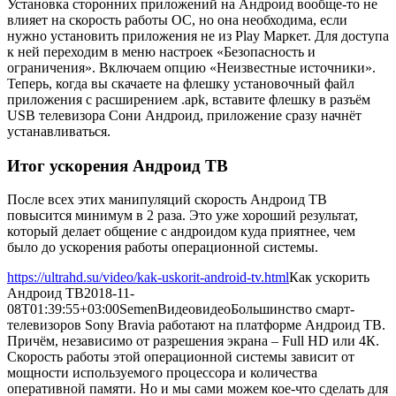
Установка сторонних приложений на Андроид вообще-то не
влияет на скорость работы ОС, но она необходима, если
нужно установить приложения не из Play Маркет. Для доступа
к ней переходим в меню настроек «Безопасность и
ограничения». Включаем опцию «Неизвестные источники».
Теперь, когда вы скачаете на флешку установочный файл
приложения с расширением .apk, вставите флешку в разъём
USB телевизора Сони Андроид, приложение сразу начнёт
устанавливаться.
Итог ускорения Андроид ТВ
После всех этих манипуляций скорость Андроид ТВ
повысится минимум в 2 раза. Это уже хороший результат,
который делает общение с андроидом куда приятнее, чем
было до ускорения работы операционной системы.
https://ultrahd.su/video/kak-uskorit-android-tv.html
Как ускорить
Андроид ТВ
2018-11-
08T01:39:55+03:00
Semen
Видео
видео
Большинство смарт-
телевизоров Sony Bravia работают на платформе Андроид ТВ.
Причём, независимо от разрешения экрана – Full HD или 4К.
Скорость работы этой операционной системы зависит от
мощности используемого процессора и количества
оперативной памяти. Но и мы сами можем кое-что сделать для