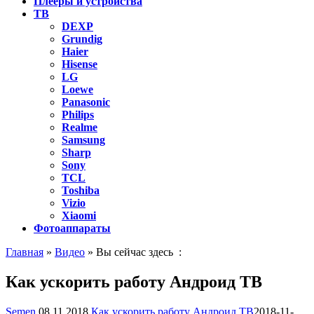
Плееры и устройства
ТВ
DEXP
Grundig
Haier
Hisense
LG
Loewe
Panasonic
Philips
Realme
Samsung
Sharp
Sony
TCL
Toshiba
Vizio
Xiaomi
Фотоаппараты
Главная
»
Видео
» Вы сейчас здесь :
Как ускорить работу Андроид ТВ
Semen
08.11.2018
Как ускорить работу Андроид ТВ
2018-11-