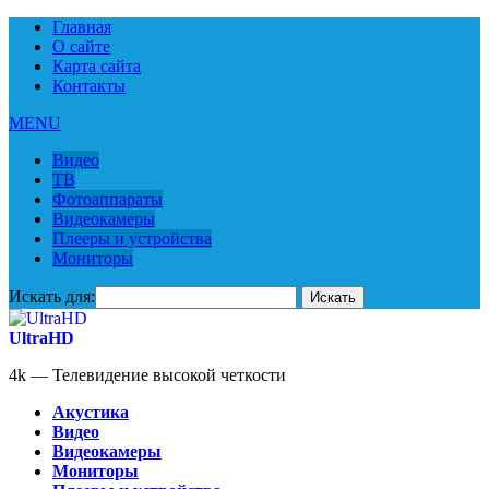
Главная
О сайте
Карта сайта
Контакты
MENU
Видео
ТВ
Фотоаппараты
Видеокамеры
Плееры и устройства
Мониторы
Искать для:
UltraHD
4k — Телевидение высокой четкости
Акустика
Видео
Видеокамеры
Мониторы