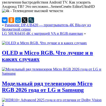
увеличения быстродействия Android TV. Как ускорить
Андроид ТВ? Это несложно...
Semen
Семён
Editor
UltraHD
«
Panasonic DP-UB420 — проигрыватель 4K Blu-ray из
бюджетной серии
LG 50UK6410 4K с матрицей VA и RGB-панелью
»
OLED и Micro RGB. Что лучше и в
каких случаях
Модельный ряд телевизоров Micro
RGB 2026 года от LG и Samsung