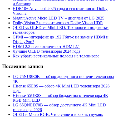
и Samsung
HDR10+ Advanced 2025 года и его отличия от Dolby
Vision 2
Magnit Active Micro LED TV – дисплей от LG 2025
Dolby Vision 2 и его отличия от Dolby Vision HDR
QLED vs OLED vs Mini-LED. Технологии подсветки
телевизоров
GPMI — интерфейс до 192 Гбит/с на замену HDMI и
DisplayPort?
HDMI 2.2 и его отличия от HDMI 2.1
Лучшие OLED-телевизоры 2024 года
Как убрать вертикальные полосы на телевизоре
Последние записи
LG 75NU8E0B — обзор доступного по цене телевизора
4K
Hisense 65E8S — обзор 4K Mini LED телевизора 2026
года
Hisense 55UR8S — обзор бюджетного телевизора 4K
RGB Mini LED
LG 65QNED70B — обзор доступного 4K Mini LED
телевизора 2026
OLED и Micro RGB. Что лучше и в каких случаях