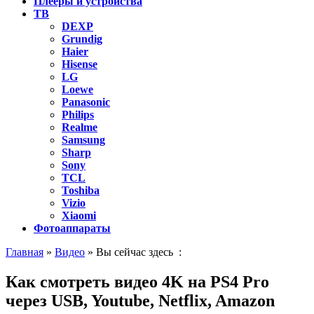
Плееры и устройства
ТВ
DEXP
Grundig
Haier
Hisense
LG
Loewe
Panasonic
Philips
Realme
Samsung
Sharp
Sony
TCL
Toshiba
Vizio
Xiaomi
Фотоаппараты
Главная
»
Видео
» Вы сейчас здесь :
Как смотреть видео 4K на PS4 Pro
через USB, Youtube, Netflix, Amazon