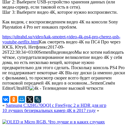
Шаг 2: Выберите USB-устройство хранения данных (или
медиа-сервер, если таковой есть в сети).
Шаг 3: Выберите видео 4К, которое нужно воспроизвести.
Как видим, с воспроизведением видео 4К на консоли Sony
Playstation 4 Pro нет никаких проблем.
https://ultrahd.su/video/kak-smotret-video-4k-ps4-pro-cherez-usb-
youtube-netflix.html
Как смотреть видео 4К на ПС4 Про через
ЮСБ, Ютуб, Нетфликс
2017-09-
26T22:30:34+03:00
Semen
Видео
видео
Мы все хотим наблюдать
чёткое, супердетализированное великолепие видео 4К у себя
дома, но есть несколько вещей, которые нужно
предварительно для этого сделать. Поскольку консоль PS4 Pro
не поддерживает некоторые 4К Blu-ray диски (а именно диски
с фильмами), то просмотр скорее всего будет ограничен
потоковой передачей 4K видео в основном...
Semen
Семён
Editor
UltraHD
«
Samsung C32HG70QQI с FreeSync 2 и HDR для игр
10 лучших беззеркальных камер 4К в 2017 году
»