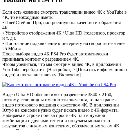
Если есть желание смотреть трансляции видео 4К с YouTube в
4K, то необходимо иметь:
• ПлейСтейшн Про, настроенную на качество изображения
4К.
• Устройство отображения 4К / Ultra HD (телевизор, проектор
и т. д.).
• Постоянное подключение к интернету на скорости не менее
25 Мбит/с.
После выбора видео 4К PS4 Pro будет автоматически
принимать контент с разрешением 4К.
Чтобы убедиться, что мы смотрим видео 4К, в приложении
You Tube перейдите в [Настройки] > [Показать информацию о
видео] и поставьте галочку [Включено].
Видео Ultra HD обычно имеет разрешение 3840 x 2160,
поэтому, если видны именно эти значения, то на экране –
видео потокового вещания с качеством 4К. В приложении
Ютуб на консоли нужно будет искать видео с 4К-формата.
Набираем в строке поиска просто 4К или в нужной
комбинации с другими тегами и получаем множество
результатов с искомым контентом, обозначенных тегом 4K