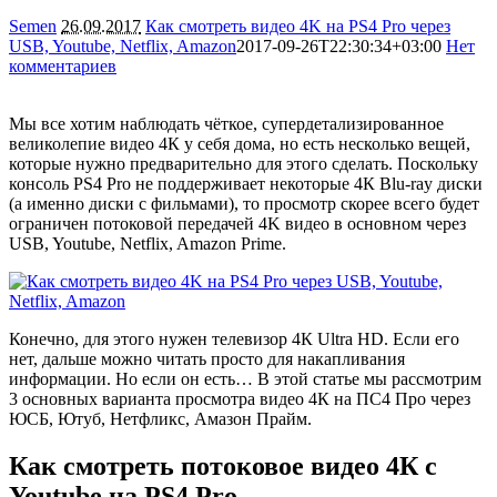
Semen
26.09.2017
Как смотреть видео 4K на PS4 Pro через
USB, Youtube, Netflix, Amazon
2017-09-26T22:30:34+03:00
Нет
комментариев
26120
Мы все хотим наблюдать чёткое, супердетализированное
великолепие видео 4К у себя дома, но есть несколько вещей,
которые нужно предварительно для этого сделать. Поскольку
консоль PS4 Pro не поддерживает некоторые 4К Blu-ray диски
(а именно диски с фильмами), то просмотр скорее всего будет
ограничен потоковой передачей 4K видео в основном через
USB, Youtube, Netflix, Amazon Prime.
Конечно, для этого нужен телевизор 4К Ultra HD. Если его
нет, дальше можно читать просто для накапливания
информации. Но если он есть… В этой статье мы рассмотрим
3 основных варианта просмотра видео 4К на ПС4 Про через
ЮСБ, Ютуб, Нетфликс, Амазон Прайм.
Как смотреть потоковое видео 4К с
Youtube на PS4 Pro