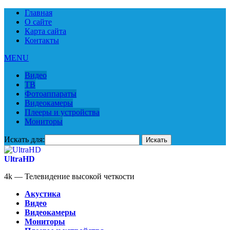
Главная
О сайте
Карта сайта
Контакты
MENU
Видео
ТВ
Фотоаппараты
Видеокамеры
Плееры и устройства
Мониторы
Искать для:
UltraHD
4k — Телевидение высокой четкости
Акустика
Видео
Видеокамеры
Мониторы