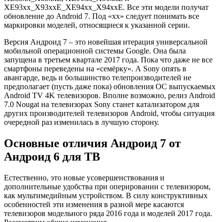
XE93xx_X93xxE_XE94xx_X94xxE. Все эти модели получат
обновление до Android 7. Под «xx» следует понимать все
маркировки моделей, относящиеся к указанной серии.
Версия Андроид 7 – это новейшая итерация универсальной
мобильной операционной системы Google. Она была
запущена в третьем квартале 2017 года. Пока что даже не все
смартфоны переведены на «семёрку». А Sony опять в
авангарде, ведь и большинство телепроизводителей не
предполагает (пусть даже пока) обновления ОС выпускаемых
Android TV 4K телевизоров. Вполне возможно, релиз Android
7.0 Nougat на телевизорах Sony станет катализатором для
других производителей телевизоров Android, чтобы ситуация
очередной раз изменилась в лучшую сторону.
Основные отличия Андроид 7 от
Андроид 6 для ТВ
Естественно, это новые усовершенствования и
дополнительные удобства при оперировании с телевизором,
как мультимедийным устройством. В силу конструктивных
особенностей эти изменения в разной мере касаются
телевизоров модельного ряда 2016 года и моделей 2017 года.