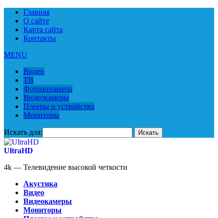
Главная
О сайте
Карта сайта
Контакты
MENU
Видео
ТВ
Фотоаппараты
Видеокамеры
Плееры и устройства
Мониторы
Искать для:
UltraHD
4k — Телевидение высокой четкости
Акустика
Видео
Видеокамеры
Мониторы