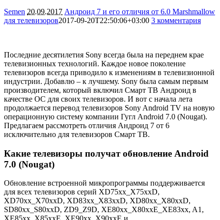
Semen
20.09.2017
Андроид 7 и его отличия от 6.0 Marshmallow
для телевизоров
2017-09-20T22:50:06+03:00
3 комментария
26617
Последние десятилетия Sony всегда была на переднем крае
телевизионных технологий. Каждое новое поколение
телевизоров всегда приводило к изменениям в телевизионной
индустрии. Добавлю – к лучшему. Sony была самым первым
производителем, который включил Смарт ТВ Андроид в
качестве ОС для своих телевизоров. И вот с начала лета
продолжается перевод телевизоров Sony Android TV на новую
операционную систему компании Гугл Android 7.0 (Nougat).
Предлагаем рассмотреть отличия Андроид 7 от 6
исключительно для телевизоров Смарт ТВ.
Какие телевизоры получат обновление Android
7.0 (Nougat)
Обновление встроенной микропрограммы поддерживается
для всех телевизоров серий XD75xx_X75xxD,
XD70xx_X70xxD, XD83xx_X83xxD, XD80xx_X80xxD,
SD80xx_S80xxD, ZD9_Z9D, XE80xx_X80xxE_XE83xx, A1,
XE85xx_X85xxE, XE90xx_X90xxE и