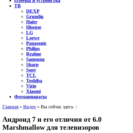
Плееры и устройства
ТВ
DEXP
Grundig
Haier
Hisense
LG
Loewe
Panasonic
Philips
Realme
Samsung
Sharp
Sony
TCL
Toshiba
Vizio
Xiaomi
Фотоаппараты
Главная
»
Видео
» Вы сейчас здесь :
Андроид 7 и его отличия от 6.0
Marshmallow для телевизоров