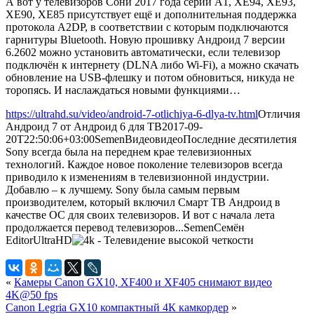
А вот у телевизоров Сони 2017 года серий A1, XE94, XE93,
XE90, XE85 присутствует ещё и дополнительная поддержка
протокола A2DP, в соответствии с которым подключаются
гарнитуры Bluetooth. Новую прошивку Андроид 7 версии
6.2602 можно установить автоматически, если телевизор
подключён к интернету (DLNA либо Wi-Fi), а можно скачать
обновление на USB-флешку и потом обновиться, никуда не
торопясь. И наслаждаться новыми функциями…
https://ultrahd.su/video/android-7-otlichiya-6-dlya-tv.html
Отличия
Андроид 7 от Андроид 6 для ТВ
2017-09-
20T22:50:06+03:00
Semen
Видео
видео
Последние десятилетия
Sony всегда была на переднем крае телевизионных
технологий. Каждое новое поколение телевизоров всегда
приводило к изменениям в телевизионной индустрии.
Добавлю – к лучшему. Sony была самым первым
производителем, который включил Смарт ТВ Андроид в
качестве ОС для своих телевизоров. И вот с начала лета
продолжается перевод телевизоров...
Semen
Семён
Editor
UltraHD
«
Камеры Canon GX10, XF400 и XF405 снимают видео
4K@50 fps
Canon Legria GX10 компактный 4К камкордер
»