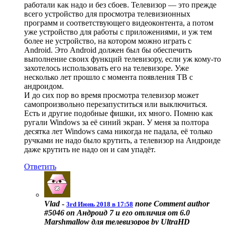
работали как надо и без сбоев. Телевизор — это прежде
всего устройство для просмотра телевизионных
программ и соответствующего видеоконтента, а потом
уже устройство для работы с приложениями, и уж тем
более не устройство, на котором можно играть с
Android. Это Android должен был бы обеспечить
выполнение своих функций телевизору, если уж кому-то
захотелось использовать его на телевизоре. Уже
несколько лет прошло с момента появления ТВ с
андроидом.
И до сих пор во время просмотра телевизор может
самопроизвольно перезапуститься или выключиться.
Есть и другие подобные фишки, их много. Помню как
ругали Windows за её синий экран. У меня за полтора
десятка лет Windows сама никогда не падала, её только
ручками не надо было крутить, а телевизор на Андроиде
даже крутить не надо он и сам упадёт.
Ответить
Vlad
-
none
Comment author
3rd Июнь 2018 в 17:58
#5046 on Андроид 7 и его отличия от 6.0
Marshmallow для телевизоров by UltraHD