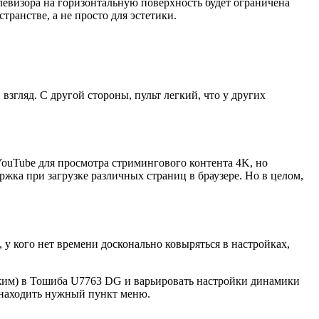
левизора на горизонтальную поверхность будет ограничена
ранстве, а не просто для эстетики.
згляд. С другой стороны, пульт легкий, что у других
ouTube для просмотра стримингового контента 4K, но
ржка при загрузке различных страниц в браузере. Но в целом,
у кого нет времени досконально ковыряться в настройках,
жим) в Тошиба U7763 DG и варьировать настройки динамики
 находить нужный пункт меню.