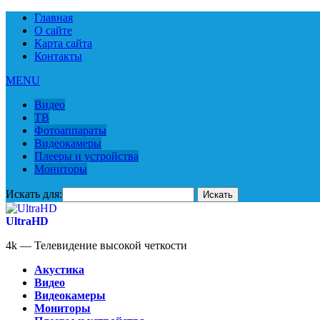
Главная
О сайте
Карта сайта
Контакты
MENU
Видео
ТВ
Фотоаппараты
Видеокамеры
Плееры и устройства
Мониторы
Искать для:
UltraHD
4k — Телевидение высокой четкости
Акустика
Видео
Видеокамеры
Мониторы