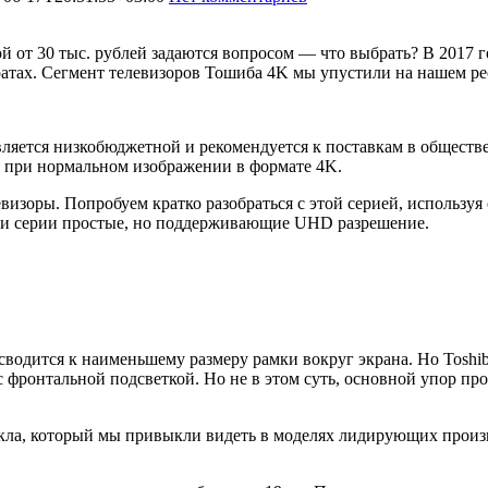
й от 30 тыс. рублей задаются вопросом — что выбрать? В 2017 
атах. Сегмент телевизоров Тошиба 4K мы упустили на нашем ресу
вляется низкобюджетной и рекомендуется к поставкам в обществ
я при нормальном изображении в формате 4K.
визоры. Попробуем кратко разобраться с этой серией, используя
эти серии простые, но поддерживающие UHD разрешение.
сводится к наименьшему размеру рамки вокруг экрана. Но Toshib
фронтальной подсветкой. Но не в этом суть, основной упор про
кла, который мы привыкли видеть в моделях лидирующих произв