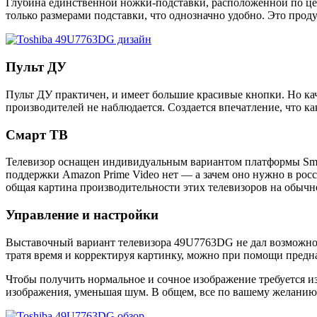
Глубина единственной ножки-подставки, расположенной по цент
только размерами подставки, что однозначно удобно. Это прод
Пульт ДУ
Пульт ДУ практичен, и имеет большие красивые кнопки. Но каче
производителей не наблюдается. Создается впечатление, что 
Смарт ТВ
Телевизор оснащен индивидуальным вариантом платформы Smart
поддержки Amazon Prime Video нет — а зачем оно нужно в росси
общая картина производительности этих телевизоров на обычн
Управление и настройки
Выставочный вариант телевизора 49U7763DG не дал возможности
тратя время и корректируя картинку, можно при помощи предн
Чтобы получить нормальное и сочное изображение требуется 
изображения, уменьшая шум. В общем, все по вашему желанию.