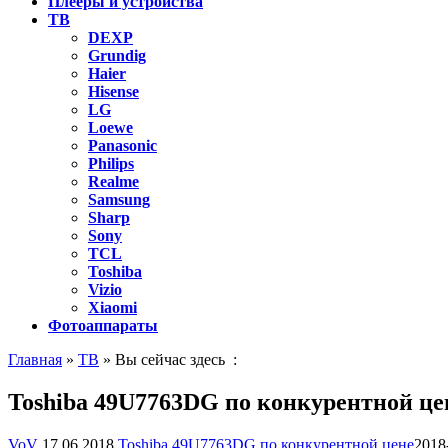
Плееры и устройства
ТВ
DEXP
Grundig
Haier
Hisense
LG
Loewe
Panasonic
Philips
Realme
Samsung
Sharp
Sony
TCL
Toshiba
Vizio
Xiaomi
Фотоаппараты
Главная
»
ТВ
» Вы сейчас здесь :
Toshiba 49U7763DG по конкурентной це
VoV
17.06.2018
Toshiba 49U7763DG по конкурентной цене
2018