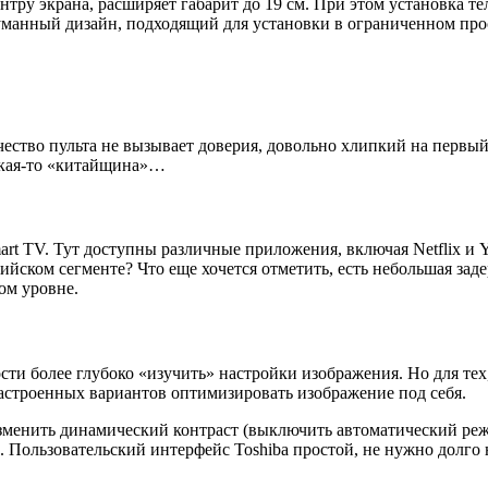
ру экрана, расширяет габарит до 19 см. При этом установка те
уманный дизайн, подходящий для установки в ограниченном прост
ство пульта не вызывает доверия, довольно хлипкий на первый в
какая-то «китайщина»…
 TV. Тут доступны различные приложения, включая Netflix и Y
йском сегменте? Что еще хочется отметить, есть небольшая заде
ом уровне.
 более глубоко «изучить» настройки изображения. Но для тех, 
астроенных вариантов оптимизировать изображение под себя.
изменить динамический контраст (выключить автоматический ре
 Пользовательский интерфейс Toshiba простой, не нужно долго