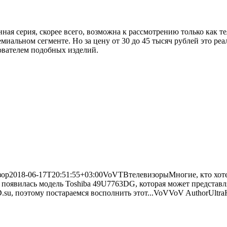
анная серия, скорее всего, возможна к рассмотрению только как 
миальном сегменте. Но за цену от 30 до 45 тысяч рублей это ре
зователем подобных изделий.
зор
2018-06-17T20:51:55+03:00
VoV
ТВ
телевизоры
Многие, кто хот
е появилась модель Toshiba 49U7763DG, которая может представ
su, поэтому постараемся восполнить этот...
VoV
VoV
Author
Ultr