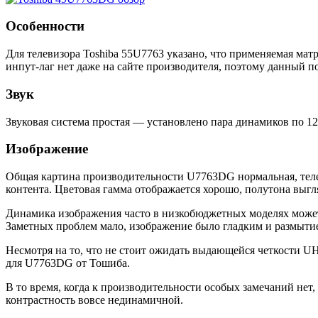
Особенности
Для телевизора Toshiba 55U7763 указано, что применяемая мат
инпут-лаг нет даже на сайте производителя, поэтому данный по
Звук
Звуковая система простая — установлено пара динамиков по 1
Изображение
Общая картина производительности U7763DG нормальная, теле
контента. Цветовая гамма отображается хорошо, полутона выгл
Динамика изображения часто в низкобюджетных моделях может 
Заметных проблем мало, изображение было гладким и размыти
Несмотря на то, что не стоит ожидать выдающейся четкости U
для U7763DG от Тошиба.
В то время, когда к производительности особых замечаний нет
контрастность вовсе нединамичной.