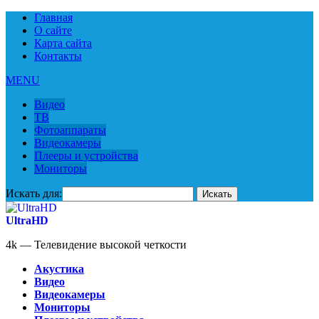
Главная
О сайте
Карта сайта
Контакты
MENU
Видео
ТВ
Фотоаппараты
Видеокамеры
Плееры и устройства
Мониторы
Искать для:
UltraHD
4k — Телевидение высокой четкости
Акустика
Видео
Видеокамеры
Мониторы