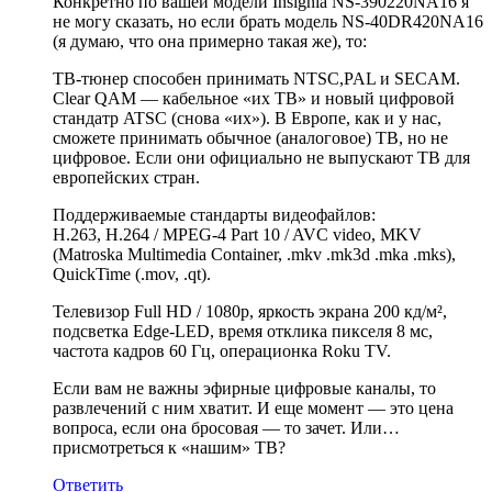
Конкретно по вашей модели Insignia NS-390220NA16 я
не могу сказать, но если брать модель NS-40DR420NA16
(я думаю, что она примерно такая же), то:
ТВ-тюнер способен принимать NTSC,PAL и SECAM.
Clear QAM — кабельное «их ТВ» и новый цифровой
стандатр ATSC (снова «их»). В Европе, как и у нас,
сможете принимать обычное (аналоговое) ТВ, но не
цифровое. Если они официально не выпускают ТВ для
европейских стран.
Поддерживаемые стандарты видеофайлов:
H.263, H.264 / MPEG-4 Part 10 / AVC video, MKV
(Matroska Multimedia Container, .mkv .mk3d .mka .mks),
QuickTime (.mov, .qt).
Телевизор Full HD / 1080p, яркость экрана 200 кд/м²,
подсветка Edge-LED, время отклика пикселя 8 мс,
частота кадров 60 Гц, операционка Roku TV.
Если вам не важны эфирные цифровые каналы, то
развлечений с ним хватит. И еще момент — это цена
вопроса, если она бросовая — то зачет. Или…
присмотреться к «нашим» ТВ?
Ответить