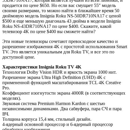
55DR710NA17, которая является лучшей из всей линейки, и
продается по цене $650. Но если вас смущает 55″ модель
своими размерами, то можно найти в ближайшее время 50
дюймовую модель Insignia Roku NS-50DR710NA17 с ценой
$500 и еще меньшую диагональ 43 дюйма в модели Insignia
Roku NS-43DR710NA17 по цене $400. Скажите, какой
телевизор 4K по цене $400 вы сможете найти?
Эти новые телевизоры сочетают превосходное качество и
разрешение изображения 4K с простотой использования Smart
TV. Это является уникальным для Roku TV, и все это по
доступной цене.
Характеристики Insignia Roku TV 4K
Технология Dolby Vision HDR и яркость экрана 1000 нит.
Разрешение экрана Ultra High Definition (UHD) 4K с
примененной функцией масштабирования TCL 4K Creative
Pro.
Коэффициент изогнутости экрана 4000R (в соответствующих
моделях).
Звуковая система Premium Harmon Kardon с шестью
независимыми динамиками. Два сабвуфера, пара СЧ и пара
ВЧ.
Толщина корпуса 15,4 мм, стильный дизайн.
4-ядерный основной процессор и 6-ядерный процессор
обработки изображения.