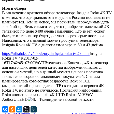
Итоги обзора
В заключение кратного обзора телевизора Insignia Roku 4K TV
отметим, что официально эти модели в Россию поставлять не
планируется. Тем не менее, мы посчитали необходимым дать
такой обзор. Ведь согласитесь, что приобрести маленький 4K
телевизор по цене $400 очень заманчиво. Кто знает, может
быть, этот телевизор будет доступен через серые поставки.
Напомним, что в данный момент доступны телевизоры
Insignia Roku 4K TV с диагоналями экрана 50 и 43 дюйма.
https://ultrahd.su/tv/televizory-insignia-roku-tv-4k.html
Insignia
Roku TV 4K
2017-02-
16T17:42:45+03:00
VoV
ТВ
телевизоры
Конечно, 4K телевизор
для настоящих ценителей качества изображения является
основной мечтой, но в данный момент ценовая политика
таких телевизоров останавливает покупателей. Сначала
планировалась совместная разработка Roku и TCL
(американский производитель ТВ) в создании первого 4K
Roku TV, но этого не случилось. Последняя информация.
Roku анонсировала новый 4K UHD Roku...
VoV
VoV
Author
UltraHD