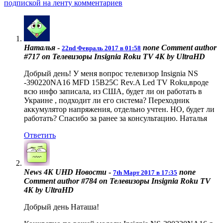
подпиской на ленту комментариев
Наталья
-
none
Comment author
22nd Февраль 2017 в 01:58
#717 on Телевизоры Insignia Roku TV 4K by UltraHD
Добрый день! У меня вопрос телевизор Insignia NS
-390220NA16 MFD 15B25C Rev.A Led TV Roku,вроде
всю инфо записала, из США, будет ли он работать в
Украине , подходит ли его система? Переходник
аккумулятор напряжения, отдельно учтен. НО, будет ли
работать? Спасибо за ранее за консультацию. Наталья
Ответить
News 4K UHD Новости
-
none
7th Март 2017 в 17:35
Comment author #784 on Телевизоры Insignia Roku TV
4K by UltraHD
Добрый день Наташа!