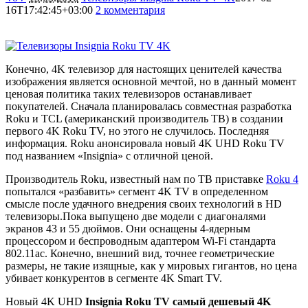
16T17:42:45+03:00
2 комментария
5971
Конечно, 4K телевизор для настоящих ценителей качества
изображения является основной мечтой, но в данный момент
ценовая политика таких телевизоров останавливает
покупателей. Сначала планировалась совместная разработка
Roku и TCL (американский производитель ТВ) в создании
первого 4K Roku TV, но этого не случилось. Последняя
информация. Roku анонсировала новый 4K UHD Roku TV
под названием «Insignia» с отличной ценой.
Производитель Roku, известный нам по ТВ приставке
Roku 4
попытался «разбавить» сегмент 4K TV в определенном
смысле после удачного внедрения своих технологий в HD
телевизоры.Пока выпущено две модели с диагоналями
экранов 43 и 55 дюймов. Они оснащены 4-ядерным
процессором и беспроводным адаптером Wi-Fi стандарта
802.11ac. Конечно, внешний вид, точнее геометрические
размеры, не такие изящные, как у мировых гигантов, но цена
убивает конкурентов в сегменте 4K Smart TV.
Новый 4K UHD
Insignia Roku TV самый дешевый 4K