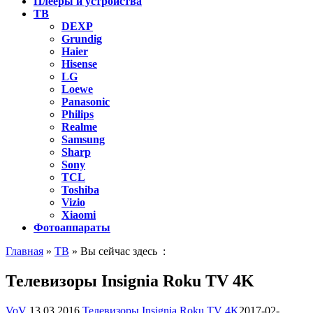
Плееры и устройства
ТВ
DEXP
Grundig
Haier
Hisense
LG
Loewe
Panasonic
Philips
Realme
Samsung
Sharp
Sony
TCL
Toshiba
Vizio
Xiaomi
Фотоаппараты
Главная
»
ТВ
» Вы сейчас здесь :
Телевизоры Insignia Roku TV 4K
VoV
13.03.2016
Телевизоры Insignia Roku TV 4K
2017-02-