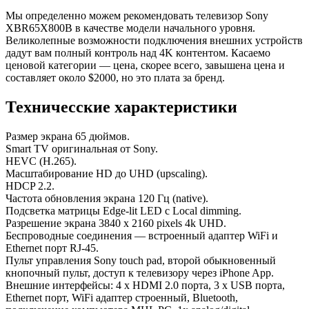
Мы определенно можем рекомендовать телевизор Sony
XBR65X800B в качестве модели начального уровня.
Великолепные возможности подключения внешних устройств
дадут вам полный контроль над 4K контентом. Касаемо
ценовой категории — цена, скорее всего, завышена цена и
составляет около $2000, но это плата за бренд.
Техничесские характеристики
Размер экрана 65 дюймов.
Smart TV оригинальная от Sony.
HEVC (H.265).
Масштабирование HD до UHD (upscaling).
HDCP 2.2.
Частота обновления экрана 120 Гц (native).
Подсветка матрицы Edge-lit LED с Local dimming.
Разрешение экрана 3840 x 2160 pixels 4k UHD.
Беспроводные соединения — встроенный адаптер WiFi и
Ethernet порт RJ-45.
Пульт управления Sony touch pad, второй обыкновенный
кнопочный пульт, доступ к телевизору через iPhone App.
Внешние интерфейсы: 4 х HDMI 2.0 порта, 3 х USB порта,
Ethernet порт, WiFi адаптер строенный, Bluetooth,