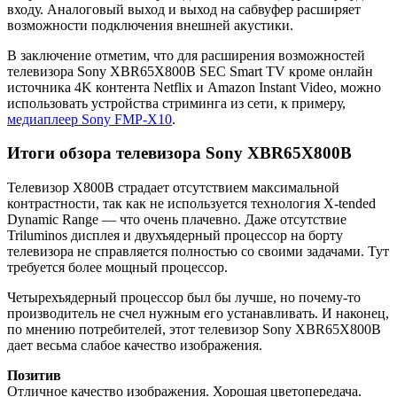
входу. Аналоговый выход и выход на сабвуфер расширяет
возможности подключения внешней акустики.
В заключение отметим, что для расширения возможностей
телевизора Sony XBR65X800B SEC Smart TV кроме онлайн
источника 4K контента Netflix и Amazon Instant Video, можно
использовать устройства стриминга из сети, к примеру,
медиаплеер Sony FMP-X10
.
Итоги обзора телевизора Sony XBR65X800B
Телевизор X800B страдает отсутствием максимальной
контрастности, так как не используется технология X-tended
Dynamic Range — что очень плачевно. Даже отсутствие
Triluminos дисплея и двухъядерный процессор на борту
телевизора не справляется полностью со своими задачами. Тут
требуется более мощный процессор.
Четырехъядерный процессор был бы лучше, но почему-то
производитель не счел нужным его устанавливать. И наконец,
по мнению потребителей, этот телевизор Sony XBR65X800B
дает весьма слабое качество изображения.
Позитив
Отличное качество изображения. Хорошая цветопередача.