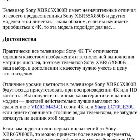
Телевизор Sony XBR65X800B имеет незначительные отличия
от своего предшественника Sony XBR55X850B и других
моделей этой линейки. Таким образом, если вы начинаете
приобщаться к 4K, то эта модель подойдет для вас…
Достоинства
Практически все телевизоры Sony 4K TV отличаются
хорошим качеством изображения и технологией выполнения
матрицы дисплея, поэтому телевизор Sony XBR65X800B —
ваш выбор, в дополнении к качеству нужно учесть и цену
этого изделия.
Отличные уровни цветности в телевизоре Sony XBR65X800B
будут всегда присутствовать при воспроизведении 4K или HD
контента. Вы получите отличные характеристики в данной
модели — дисплей действительно лучше выглядит по
сравнению с
VIZIO M43-C1
серии 4K или
Sharp LC70UE30U
если будете сравнивать стоящие рядом телевизоры, не забудьте
взглянуть на ценник этой модели.
Если вам недостаточно первых впечатлений от Sony
XBR65X800B, то можно привести более веские аргументы,
такие как мощная поддержка функции масштабирования HD