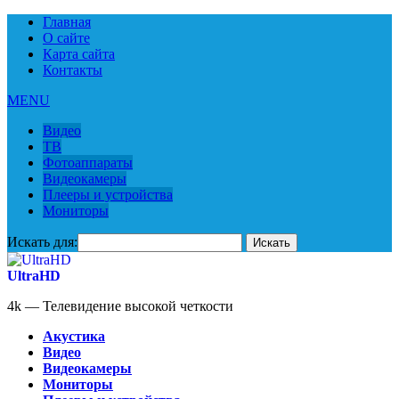
Главная
О сайте
Карта сайта
Контакты
MENU
Видео
ТВ
Фотоаппараты
Видеокамеры
Плееры и устройства
Мониторы
Искать для:
UltraHD
4k — Телевидение высокой четкости
Акустика
Видео
Видеокамеры
Мониторы