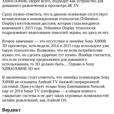
XBR65X800B, скорее всего, подходит как устройство для
домашнего развлечения и просмотра 4K TV.
Сразу нужно отметить, что в данном телевизоре отсутствует
великолепная и инновационная технология (Triluminos
Display) изготовления дисплея, которая стала внедрятся
компанией с 2015 года. Triluminos Display технология
подразумевает квантование пикселей экрана, но здесь ее нет.
Второе замечание — это отсутствие в линейке Sony X800B
3D просмотра, хотя модели 2014 и 2015 года используют уже
такую технологию. Возможно, что не всем потребителям
нужно это, но сделать ударение тут нужно. Вообще считается,
что если телевизор предназначен для домашнего
использования, то 3D должно быть… Однако в Sony
XBR65X800B 3D нет.
В заключении стоит отметить, что линейка телевизоров Sony
X800B не оснащена Android TV базовой операционной
системой. Присутствует только Sony Entertainment Network
еще от 2014 Smart TV платформа — в общем немного
«закрытая» система и не дает таких огромных возможностей
онлайн развлечений, как Android OS.
Вердикт