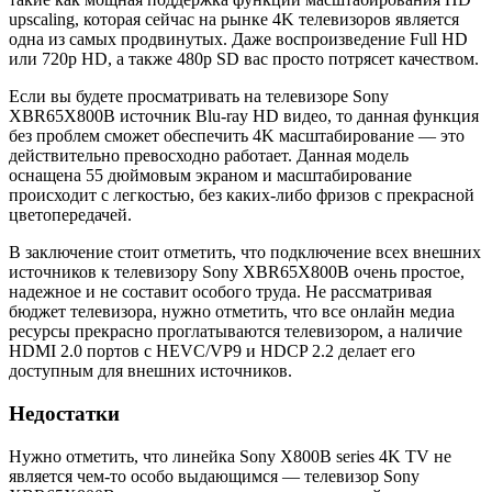
upscaling, которая сейчас на рынке 4K телевизоров является
одна из самых продвинутых. Даже воспроизведение Full HD
или 720p HD, а также 480p SD вас просто потрясет качеством.
Если вы будете просматривать на телевизоре Sony
XBR65X800B источник Blu-ray HD видео, то данная функция
без проблем сможет обеспечить 4K масштабирование — это
действительно превосходно работает. Данная модель
оснащена 55 дюймовым экраном и масштабирование
происходит с легкостью, без каких-либо фризов с прекрасной
цветопередачей.
В заключение стоит отметить, что подключение всех внешних
источников к телевизору Sony XBR65X800B очень простое,
надежное и не составит особого труда. Не рассматривая
бюджет телевизора, нужно отметить, что все онлайн медиа
ресурсы прекрасно проглатываются телевизором, а наличие
HDMI 2.0 портов с HEVC/VP9 и HDCP 2.2 делает его
доступным для внешних источников.
Недостатки
Нужно отметить, что линейка Sony X800B series 4K TV не
является чем-то особо выдающимся — телевизор Sony