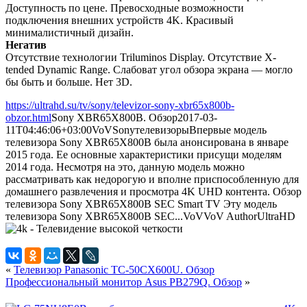
Доступность по цене. Превосходные возможности
подключения внешних устройств 4K. Красивый
минималистичный дизайн.
Негатив
Отсутствие технологии Triluminos Display. Отсутствие X-
tended Dynamic Range. Слабоват угол обзора экрана — могло
бы быть и больше. Нет 3D.
https://ultrahd.su/tv/sony/televizor-sony-xbr65x800b-
obzor.html
Sony XBR65X800B. Обзор
2017-03-
11T04:46:06+03:00
VoV
Sony
телевизоры
Впервые модель
телевизора Sony XBR65X800B была анонсирована в январе
2015 года. Ее основные характеристики присущи моделям
2014 года. Несмотря на это, данную модель можно
рассматривать как недорогую и вполне приспособленную для
домашнего развлечения и просмотра 4K UHD контента. Обзор
телевизора Sony XBR65X800B SEC Smart TV Эту модель
телевизора Sony XBR65X800B SEC...
VoV
VoV
Author
UltraHD
«
Телевизор Panasonic TC-50CX600U. Обзор
Профессиональный монитор Asus PB279Q. Обзор
»