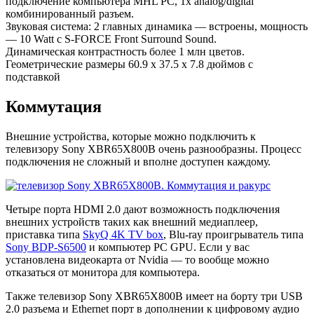
подключение компьютера MHL PC, 1x analog/digital
комбинированный разъем.
Звуковая система: 2 главных динамика — встроены, мощность
— 10 Watt с S-FORCE Front Surround Sound.
Динамическая контрастность более 1 млн цветов.
Геометрические размеры 60.9 x 37.5 x 7.8 дюймов с
подставкой
Коммутация
Внешние устройства, которые можно подключить к
телевизору Sony XBR65X800B очень разнообразны. Процесс
подключения не сложный и вполне доступен каждому.
Четыре порта HDMI 2.0 дают возможность подключения
внешних устройств таких как внешний медиаплеер,
приставка типа
SkyQ 4K TV box
, Blu-ray проигрыватель типа
Sony BDP-S6500
и компьютер PC GPU. Если у вас
установлена видеокарта от Nvidia — то вообще можно
отказаться от монитора для компьютера.
Также телевизор Sony XBR65X800B имеет на борту три USB
2.0 разъема и Ethernet порт в дополнении к цифровому аудио