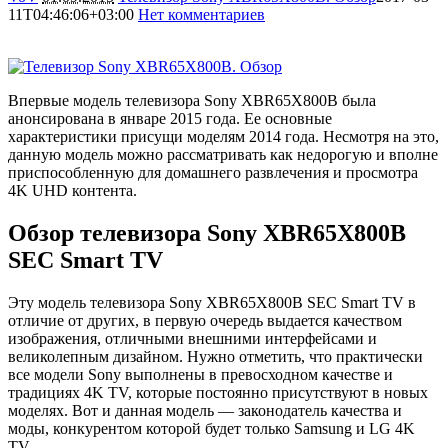
11T04:46:06+03:00
Нет комментариев
3377
Впервые модель телевизора Sony XBR65X800B была
анонсирована в январе 2015 года. Ее основные
характеристики присущи моделям 2014 года. Несмотря на это,
данную модель можно рассматривать как недорогую и вполне
приспособленную для домашнего развлечения и просмотра
4K UHD контента.
Обзор телевизора Sony XBR65X800B
SEC Smart TV
Эту модель телевизора Sony XBR65X800B SEC Smart TV в
отличие от других, в первую очередь выдается качеством
изображения, отличными внешними интерфейсами и
великолепным дизайном. Нужно отметить, что практически
все модели Sony выполнены в превосходном качестве и
традициях 4K TV, которые постоянно присутствуют в новых
моделях. Вот и данная модель — законодатель качества и
моды, конкурентом которой будет только Samsung и LG 4K
TV.