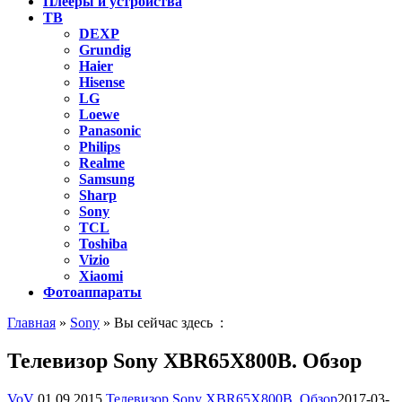
Плееры и устройства
ТВ
DEXP
Grundig
Haier
Hisense
LG
Loewe
Panasonic
Philips
Realme
Samsung
Sharp
Sony
TCL
Toshiba
Vizio
Xiaomi
Фотоаппараты
Главная
»
Sony
» Вы сейчас здесь :
Телевизор Sony XBR65X800B. Обзор
VoV
01.09.2015
Телевизор Sony XBR65X800B. Обзор
2017-03-