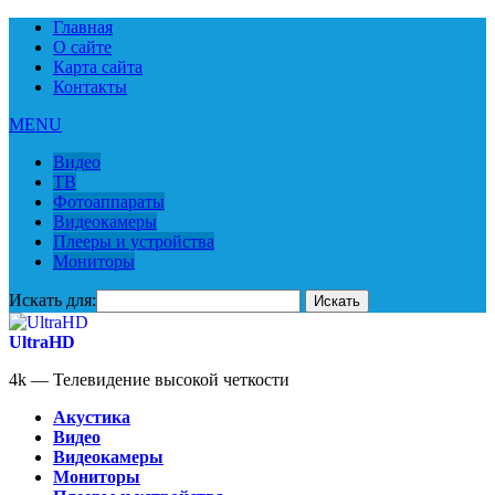
Главная
О сайте
Карта сайта
Контакты
MENU
Видео
ТВ
Фотоаппараты
Видеокамеры
Плееры и устройства
Мониторы
Искать для:
UltraHD
4k — Телевидение высокой четкости
Акустика
Видео
Видеокамеры
Мониторы