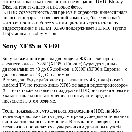
контента, такого как телевизионное вещание, DVD, Blu-ray
Disc, интернет-видео и цифровое фото.
5. HDR-совместимость для приёма и обработки видеосигнала
нового стандарта с повышенной яркостью, более высокой
контрастностью и более яркими цветами через интернет-
видеостриминг и HDMI. XF90 поддерживает HDR10, Hybrid
Log-Gamma и Dolby Vision.
Sony XF85 и XF80
Sony также анонсировала две модели ЖК-телевизоров
среднего класса. X85F (XF85 в Европе) будут доступны с
диагоналями от 43 до 85 дюймов, а X80F (XF80 в Европе) – с
диагоналями от 43 до 55 дюймов.
Все модели будут работают с разрешением 4K, платформой
Android TV, но только лишь XF85 оснащён видеопроцессором
X1. Sony также заявляет о поддержке HDR, но телевизорам не
хватает зонального затемнения, поэтому они вряд ли
преуспеют в этом режиме.
Тесты показывают, что для воспроизведения HDR на ЖК-
телевизоре должна быть предусмотрена усовершенствованная
система локального затемнения. В компании говорят, что
«телевизор поставляется с ультратонким дизайном в узкой