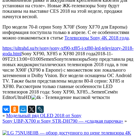
алюминиевой рамке и аккуратным креплением кабелей для
установки на столе». Новые ЖК-телевизоры Sony будут
показаны на выставке CES 2018 на этой неделе, продажи
начнутся весной.
Про модели 70-й серии Sony X70F (Sony XF70 для Европы)
информация поступила только в апреле. С ее особенностями
можно ознакомиться в статье
Телевизоры Sony 4K 2018 года
.
https://ultrahd.su/tv/sony/sony-xf90-xf85-i-xf80-led-televizory-2018-
goda.html
Sony XF90, XF85 и XF80 2018 года
2018-11-
09T23:13:00+03:00
Semen
Sony
телевизоры
Sony представила ряд
новых жидкокристаллических телевизоров 2018 года, в том
числе X90F (XF90 в Европе) с множеством зон локального
затемнения и Dolby Vision. Все модели оснащены ОС Android
TV. Также были представлены модели 80-й серии: XF85 и
XF80. Рассмотрим только главные особенности LED
телевизоров 2018 года: Sony XF90, XF85...
Semen
Семён
Editor
UltraHD
«
Модельный ряд OLED 2018 от Sony
Sony UBP-X700 и Sony STR-DH790 — «сладкая парочка»
»