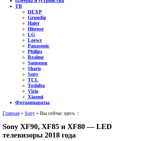
Плееры и устройства
ТВ
DEXP
Grundig
Haier
Hisense
LG
Loewe
Panasonic
Philips
Realme
Samsung
Sharp
Sony
TCL
Toshiba
Vizio
Xiaomi
Фотоаппараты
Главная
»
Sony
» Вы сейчас здесь :
Sony XF90, XF85 и XF80 — LED
телевизоры 2018 года