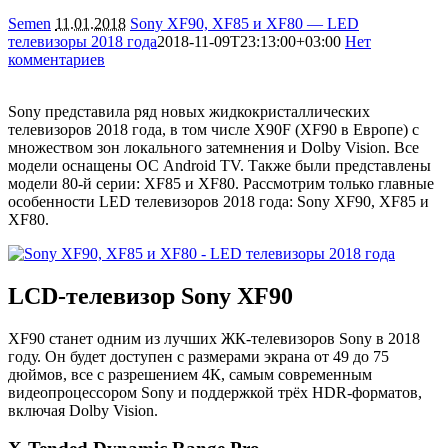
Semen
11.01.2018
Sony XF90, XF85 и XF80 — LED
телевизоры 2018 года
2018-11-09T23:13:00+03:00
Нет
комментариев
22580
Sony представила ряд новых жидкокристаллических
телевизоров 2018 года, в том числе X90F (XF90 в Европе) с
множеством зон локального затемнения и Dolby Vision. Все
модели оснащены ОС Android TV. Также были представлены
модели 80-й серии: XF85 и XF80. Рассмотрим только главные
особенности LED телевизоров 2018 года: Sony XF90, XF85 и
XF80.
LCD-телевизор Sony XF90
XF90 станет одним из лучших ЖК-телевизоров Sony в 2018
году. Он будет доступен с размерами экрана от 49 до 75
дюймов, все с разрешением 4К, самым современным
видеопроцессором Sony и поддержкой трёх HDR-форматов,
включая Dolby Vision.