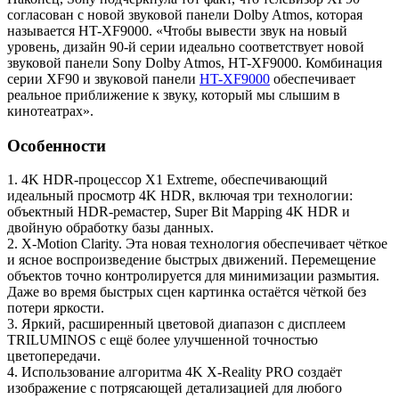
согласован с новой звуковой панели Dolby Atmos, которая
называется HT-XF9000. «Чтобы вывести звук на новый
уровень, дизайн 90-й серии идеально соответствует новой
звуковой панели Sony Dolby Atmos, HT-XF9000. Комбинация
серии XF90 и звуковой панели
HT-XF9000
обеспечивает
реальное приближение к звуку, который мы слышим в
кинотеатрах».
Особенности
1. 4K HDR-процессор X1 Extreme, обеспечивающий
идеальный просмотр 4K HDR, включая три технологии:
объектный HDR-ремастер, Super Bit Mapping 4K HDR и
двойную обработку базы данных.
2. X-Motion Clarity. Эта новая технология обеспечивает чёткое
и ясное воспроизведение быстрых движений. Перемещение
объектов точно контролируется для минимизации размытия.
Даже во время быстрых сцен картинка остаётся чёткой без
потери яркости.
3. Яркий, расширенный цветовой диапазон с дисплеем
TRILUMINOS с ещё более улучшенной точностью
цветопередачи.
4. Использование алгоритма 4K X-Reality PRO создаёт
изображение с потрясающей детализацией для любого