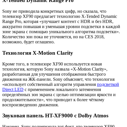
X-Tended Dynamic Range Pro
Sony не приводила конкретных цифр, но сказала, что
телевизор XF90 предлагает технологию X-Tended Dynamic
Range Pro, которая «улучшает контент с HDR и без HDR,
аккуратно повышая и уменьшая уровни подсветки в каждой
зоне экрана с помощью уникального алгоритма подсветки».
Количество зон пока не уточняется, но на CES 2018,
возможно, будет оглашено.
Технология X-Motion Clarity
Кроме того, в телевизоре XF90 используется новая
технология, которую Sony назвала «X-Motion Clarity»,
разработанная для улучшения отображения быстрого
движения на ЖК-панели. Sony объясняет, что технология
«использует собственный алгоритм управления
подсветкой
Direct LED
с применением локального затемнения
определённых зон экрана с целью оптимизации яркости и
продолжительности», что приводит к более чёткому
воспроизведению движения.
Звуковая панель HT-XF9000 с Dolby Atmos
Наконец, Sony подчеркнула тот факт, что телевизор XF90