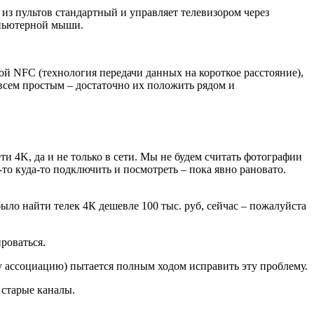
из пультов стандартный и управляет телевизором через
мпьютерной мыши.
кой NFC (технология передачи данных на короткое расстояние),
сем простым – достаточно их положить рядом и
и 4K, да и не только в сети. Мы не будем считать фотографии
о куда-то подключить и посмотреть – пока явно рановато.
ыло найти телек 4К дешевле 100 тыс. руб, сейчас – пожалуйста
роваться.
у ассоциацию) пытается полным ходом исправить эту проблему.
 старые каналы.