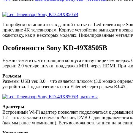
Попробуем остановиться в данной статье на Led телевизоре S
присущие 4K телевизорам. Корпус устройства выглядит прекрас
окантовку, как в некоторых моделях. Никелированные металли
Особенности Sony KD-49X8505B
Нужно заметить, что толщина корпуса внизу шире чем вверху.
версии 2.0 четыре штуки, поддержка MHL через HDMI. При част
Разъемы
Разъемы USB ver. 3.0 – что является плюсом (3.0 можно опреде
устройства. Подключение к сети Ehternet через разъем RJ-45.
Адаптеры
Встроенный Wi-Fi адаптер позволяет подключаться к домашней 
T2 – что актуально сейчас в России, DVB-C для подключения 
(как мы ранее упоминали). Есть возможность записи на внешн
Управление