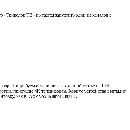
что «Триколор ТВ» пытается запустить один из каналов в
визоры
Попробуем остановиться в данной статье на Led
логии, присущие 4K телевизорам. Корпус устройства выглядит
товку, как в...
VoV
VoV
Author
UltraHD