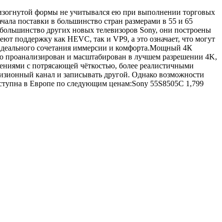
 изогнутой формы не учитывался ею при выполнении торговых
ала поставки в большинство стран размерами в 55 и 65
и большинство других новых телевизоров Sony, они построены
ют поддержку как HEVC, так и VP9, а это означает, что могут
я идеального сочетания иммерсии и комфорта.Мощный 4К
но проанализирован и масштабирован в лучшем разрешении 4K,
жениями с потрясающей чёткостью, более реалистичными
визионный канал и записывать другой. Однако возможности
оступна в Европе по следующим ценам:Sony 55S8505C 1,799