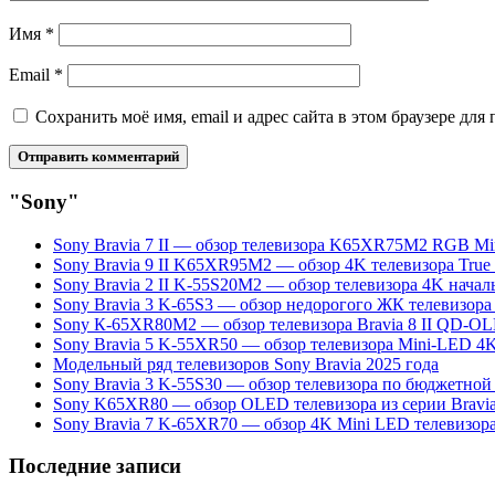
Имя
*
Email
*
Сохранить моё имя, email и адрес сайта в этом браузере д
"Sony"
Sony Bravia 7 II — обзор телевизора K65XR75M2 RGB Mi
Sony Bravia 9 II K65XR95M2 — обзор 4K телевизора Tru
Sony Bravia 2 II K-55S20M2 — обзор телевизора 4K начал
Sony Bravia 3 K-65S3 — обзор недорогого ЖК телевизора
Sony К-65ХR80М2 — обзор телевизора Bravia 8 II QD-O
Sony Bravia 5 K-55XR50 — обзор телевизора Mini-LED 4
Модельный ряд телевизоров Sony Bravia 2025 года
Sony Bravia 3 K-55S30 — обзор телевизора по бюджетной
Sony K65XR80 — обзор OLED телевизора из серии Bravia
Sony Bravia 7 K-65XR70 — обзор 4K Mini LED телевизор
Последние записи