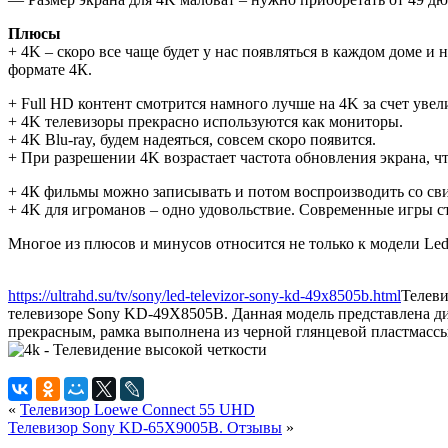
Плюсы
+ 4K – скоро все чаще будет у нас появляться в каждом доме и
формате 4К.
+ Full HD контент смотрится намного лучше на 4K за счет уве
+ 4K телевизоры прекрасно используются как мониторы.
+ 4K Blu-ray, будем надеяться, совсем скоро появится.
+ При разрешении 4K возрастает частота обновления экрана, ч
+ 4К фильмы можно записывать и потом воспроизводить со св
+ 4K для игроманов – одно удовольствие. Современные игры с
Многое из плюсов и минусов относится не только к модели Le
https://ultrahd.su/tv/sony/led-televizor-sony-kd-49x8505b.html
Телев
телевизоре Sony KD-49X8505B. Данная модель представлена ди
прекрасным, рамка выполнена из черной глянцевой пластмассы – 
«
Телевизор Loewe Connect 55 UHD
Телевизор Sony KD-65X9005B. Отзывы
»