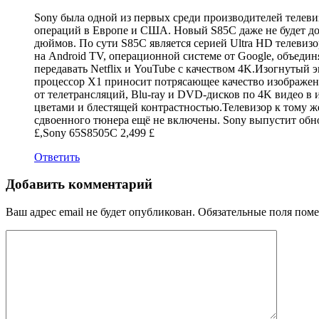
Sony была одной из первых среди производителей телев
операций в Европе и США. Новый S85C даже не будет дос
дюймов. По сути S85C является серией Ultra HD телевиз
на Android TV, операционной системе от Google, объеди
передавать Netflix и YouTube с качеством 4K.Изогнутый
процессор Х1 приносит потрясающее качество изображен
от телетрансляций, Blu-ray и DVD-дисков по 4K видео 
цветами и блестящей контрастностью.Телевизор к тому ж
сдвоенного тюнера ещё не включены. Sony выпустит обн
£,Sony 65S8505C 2,499 £
Ответить
Добавить комментарий
Ваш адрес email не будет опубликован.
Обязательные поля пом