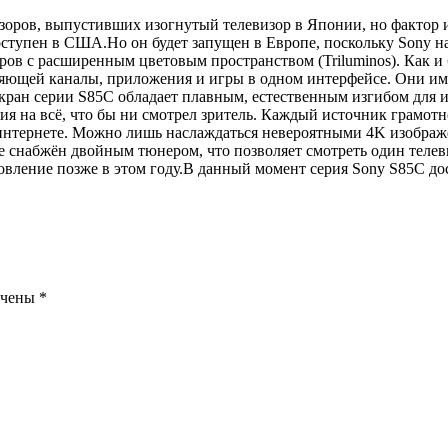
изоров, выпустивших изогнутый телевизор в Японии, но фактор
тупен в США.Но он будет запущен в Европе, поскольку Sony нач
оров с расширенным цветовым пространством (Triluminos). Как 
няющей каналы, приложения и игры в одном интерфейсе. Они име
 экран серии S85C обладает плавным, естественным изгибом дл
ия на всё, что бы ни смотрел зритель. Каждый источник грамот
в интернете. Можно лишь наслаждаться невероятными 4K изобра
е снабжён двойным тюнером, что позволяет смотреть один теле
овление позже в этом году.В данный момент серия Sony S85C д
ечены
*