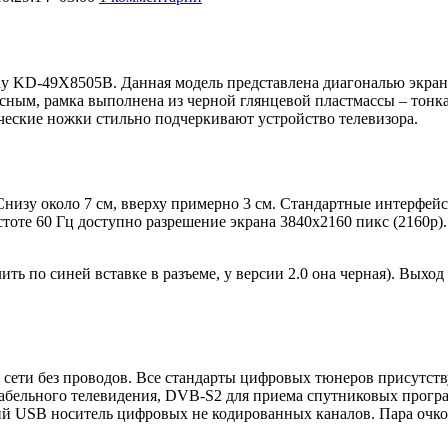
ony KD-49X8505B. Данная модель представлена диагональю экран
ным, рамка выполнена из черной глянцевой пластмассы – тонкая,
ческие ножки стильно подчеркивают устройство телевизора.
 Снизу около 7 см, вверху примерно 3 см. Стандартные интерф
оте 60 Гц доступно разрешение экрана 3840х2160 пикс (2160p).
лить по синей вставке в разъеме, у версии 2.0 она черная). Вых
сети без проводов. Все стандарты цифровых тюнеров присутству
кабельного телевидения, DVB-S2 для приема спутниковых програ
ий USB носитель цифровых не кодированных каналов. Пара очко