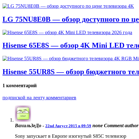
LG 75NU8E0B — обзор доступного по це
Hisense 65E8S — обзор 4K Mini LED теле
Hisense 55UR8S — обзор бюджетного те
1 комментарий
подпиской на ленту комментариев
ВахильЗеДо
-
none
Comment author 
22nd Август 2015 в 09:59
Sony запускает в Европе изогнутый S85C телевизор