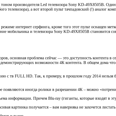
м тоном производителя Led телевизора Sony KD-49X8505B. Один 
го телевизора), а вот второй пульт тачпадовский (!) аналог ко
в режиме интернет серфинга, кроме того этот пульт оснащен мет
ние мобильника и телевизора Sony KD-49X8505B становится сов
ов, основная проблема сейчас — это доступность контента в сет
 демонстрирующих возможности 4К контента. В общем дома что-т
ю с тв FULL HD. Так, к примеру, в прошлом году 2014 нельзя б
be появляются иногда ролики в разрешении 4К – можно «потрени
ема информации. Причем Blu-ray (гиганты, которые входят в эт
ивая картинка получается – вам наверняка не захочется листать
юймов и выше.