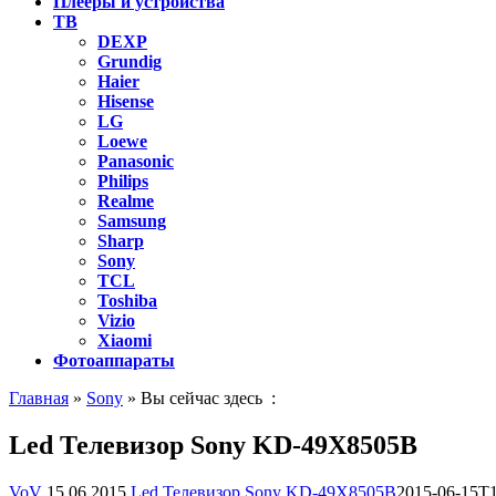
Плееры и устройства
ТВ
DEXP
Grundig
Haier
Hisense
LG
Loewe
Panasonic
Philips
Realme
Samsung
Sharp
Sony
TCL
Toshiba
Vizio
Xiaomi
Фотоаппараты
Главная
»
Sony
» Вы сейчас здесь :
Led Телевизор Sony KD-49X8505B
VoV
15.06.2015
Led Телевизор Sony KD-49X8505B
2015-06-15T1