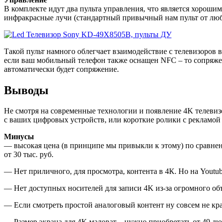
В комплекте идут два пульта управления, что является хороши
инфракрасные лучи (стандартный привычный нам пульт от любо
Такой пульт намного облегчает взаимодействие с телевизоров 
если ваш мобильный телефон также оснащен NFC – то сопряже
автоматически будет сопряжение.
Выводы
Не смотря на современные технологии и появление 4K телевизор
с ваших цифровых устройств, или короткие ролики с рекламой
Минусы
— высокая цена (в принципе мы привыкли к этому) по сравнени
от 30 тыс. руб.
— Нет приличного, для просмотра, контента в 4К. Но на Youtu
— Нет доступных носителей для записи 4K из-за огромного объ
— Если смотреть простой аналоговый контент ну совсем не крас
— Размер экрана для 4K маловат – нужно приобретать от 49 д