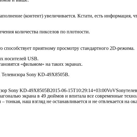
 наполнение (контент) увеличивается. Кстати, есть информация, 
личения количества пикселов по плотности.
то способствует приятному просмотру стандартного 2D-режима.
их носителей USB.
тановятся «фильмом» на таких экранах.
d Телевизора Sony KD-49X8505B.
изор Sony KD-49X8505B
2015-06-15T10:29:14+03:00
VoV
Sony
теле
агональю экрана в 49 дюймов и впитала все современные техно
тонкая, наш взгляд не останавливается и не отвлекается на окан