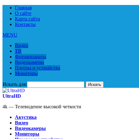
Главная
О сайте
Карта сайта
Контакты
MENU
Видео
ТВ
Фотоаппараты
Видеокамеры
Плееры и устройства
Мониторы
Искать для:
UltraHD
4k — Телевидение высокой четкости
Акустика
Видео
Видеокамеры
Мониторы