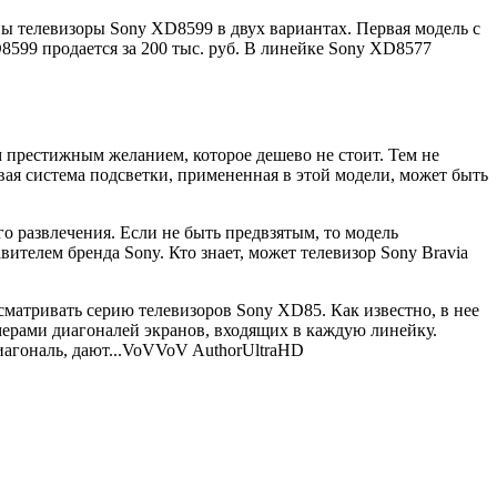
ны телевизоры Sony XD8599 в двух вариантах. Первая модель с
599 продается за 200 тыс. руб. В линейке Sony XD8577
 престижным желанием, которое дешево не стоит. Тем не
ая система подсветки, примененная в этой модели, может быть
 развлечения. Если не быть предвзятым, то модель
ителем бренда Sony. Кто знает, может телевизор Sony Bravia
матривать серию телевизоров Sony XD85. Как известно, в нее
ерами диагоналей экранов, входящих в каждую линейку.
агональ, дают...
VoV
VoV
Author
UltraHD