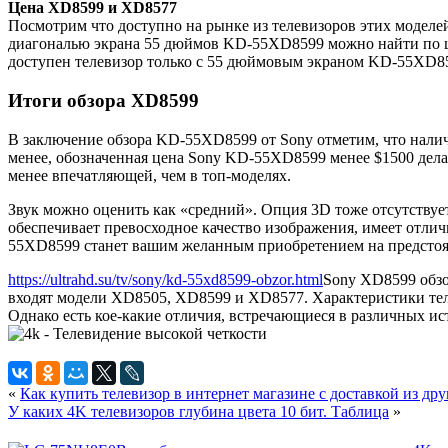
Цена XD8599 и XD8577
Посмотрим что доступно на рынке из телевизоров этих моделей
диагональю экрана 55 дюймов KD-55XD8599 можно найти по цен
доступен телевизор только с 55 дюймовым экраном KD-55XD857
Итоги обзора XD8599
В заключение обзора KD-55XD8599 от Sony отметим, что нали
менее, обозначенная цена Sony KD-55XD8599 менее $1500 дела
менее впечатляющей, чем в топ-моделях.
Звук можно оценить как «средний». Опция 3D тоже отсутствуе
обеспечивает превосходное качество изображения, имеет отлич
55XD8599 станет вашим желанным приобретением на предстоя
https://ultrahd.su/tv/sony/kd-55xd8599-obzor.html
Sony XD8599 обз
входят модели XD8505, XD8599 и XD8577. Характеристики тел
Однако есть кое-какие отличия, встречающиеся в различных ист
«
Как купить телевизор в интернет магазине с доставкой из др
У каких 4K телевизоров глубина цвета 10 бит. Таблица
»