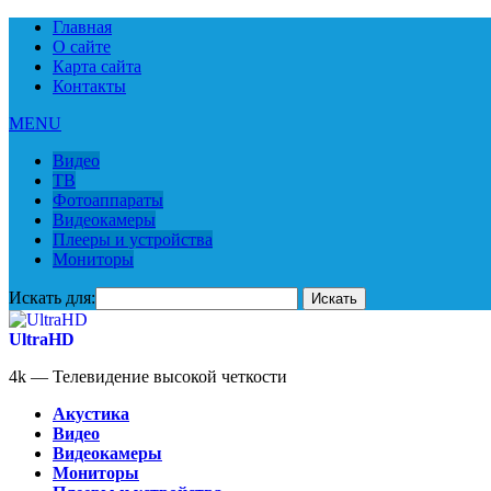
Главная
О сайте
Карта сайта
Контакты
MENU
Видео
ТВ
Фотоаппараты
Видеокамеры
Плееры и устройства
Мониторы
Искать для:
UltraHD
4k — Телевидение высокой четкости
Акустика
Видео
Видеокамеры
Мониторы