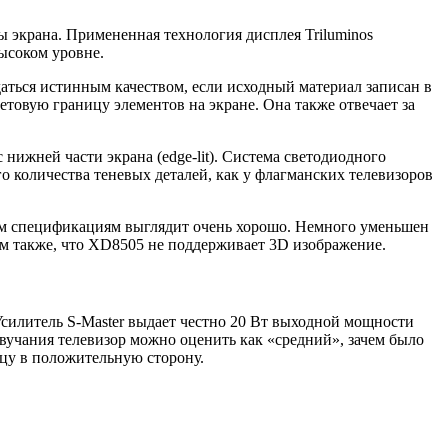
крана. Примененная технология дисплея Triluminos
ысоком уровне.
аться истинным качеством, если исходный материал записан в
етовую границу элементов на экране. Она также отвечает за
 нижней части экрана (edge-lit). Система светодиодного
о количества теневых деталей, как у флагманских телевизоров
оим спецификациям выглядит очень хорошо. Немного уменьшен
им также, что XD8505 не поддерживает 3D изображение.
Усилитель S-Master выдает честно 20 Вт выходной мощности
звучания телевизор можно оценить как «средний», зачем было
ицу в положительную сторону.