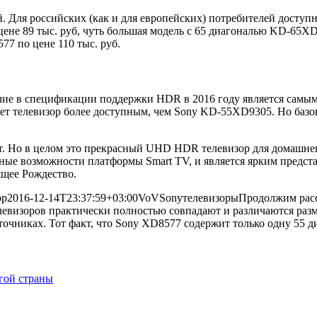
. Для российских (как и для европейских) потребителей доступ
е 89 тыс. руб, чуть большая модель с 65 диагональю KD-65XD8
7 по цене 110 тыс. руб.
чие в спецификации поддержки HDR в 2016 году является самым
ет телевизор более доступным, чем Sony KD-55XD9305. Но базов
т. Но в целом это прекрасный UHD HDR телевизор для домашнего
ные возможности платформы Smart TV, и является ярким представ
щее Рождество.
ор
2016-12-14T23:37:59+03:00
VoV
Sony
телевизоры
Продолжим расс
евизоров практически полностью совпадают и различаются разм
очниках. Тот факт, что Sony XD8577 содержит только одну 55 ди
угой страны