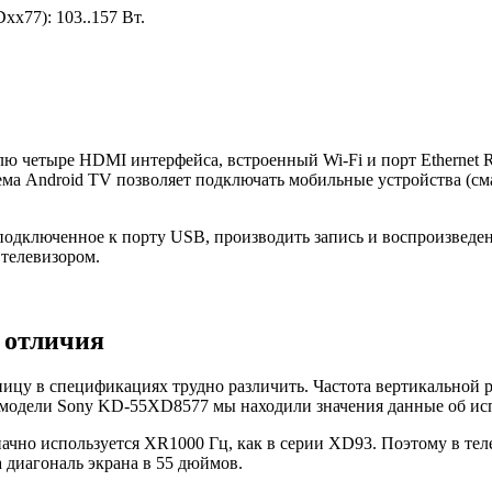
x77): 103..157 Вт.
ю четыре HDMI интерфейса, встроенный Wi-Fi и порт Ethernet R
ма Android TV позволяет подключать мобильные устройства (см
 подключенное к порту USB, производить запись и воспроизведе
телевизором.
 отличия
зницу в спецификациях трудно различить. Частота вертикально
я модели Sony KD-55XD8577 мы находили значения данные об ис
начно используется XR1000 Гц, как в серии XD93. Поэтому в т
 диагональ экрана в 55 дюймов.