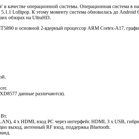
 TV в качестве операционной системы. Операционная система в н
.1.1 Lollipop. К этому моменту система обновилась до Android 
их обзорах на UltraHD.
MT5890 и основной 2-ядерный процессор ARM Cortex-A17, графи
ой.
cer.
 XD8577 данные различаются).
 Вт.
t (LAN), 4 х HDMI, вход PC через интерфейс HDMI, 3 х USB, ги
дио выход, антенный RF вход, поддержка Bluetooth.
манд.