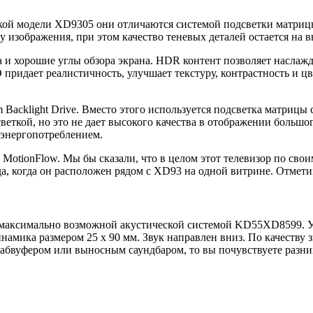
 модели XD9305 они отличаются системой подсветки матрицы э
 изображения, при этом качество теневых деталей остается на в
 и хорошие углы обзора экрана. HDR контент позволяет наслажд
придает реалистичность, улучшает текстуру, контрастность и цв
Backlight Drive. Вместо этого используется подсветка матрицы с
еткой, но это не дает высокого качества в отображении большог
м энергопотреблением.
MotionFlow. Мы бы сказали, что в целом этот телевизор по св
да, когда он расположен рядом с XD93 на одной витрине. Отмет
ла максимально возможной акустической системой KD55XD8599. 
намика размером 25 х 90 мм. Звук направлен вниз. По качеству 
 сабвуфером или выносным саундбаром, то вы почувствуете разн