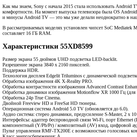
Как мы знаем, Sony с начала 2015 стала использовать Android
комфортности. На момент выпуска телевизора была OS Android 5
и минусы Android TV — это мы уже делали неоднократно в наш
В рассматриваемых моделях установлен чипсет SoC Mediatek 
составляет 16 ГБ RAM.
Характеристики 55XD8599
Размер экрана 55 дюймов UHD подсветка LED-backlit.
Разрешение экрана 3840 x 2160 пикселей.
Поддержка HDR.
Технология дисплея Edgelit Triluminos с динамической подсветк
Обработка изображения 4K X-Reality PRO.
Обработка контрастности изображения Advanced Contrast Enhan
Обработка динамики изображения Motionflow XR 1000 Гц (для
Обработка 24p True Cinema.
Двойной Freeview HD и FreeSat HD тюнеры.
Операционная система Android 5.0 TV (обновляется до 6.0).
Аудио система: стерео динамики, предусиление S-Master, 2 х 10
Интерфейсы: адаптер беспроводной связи Wi-Fi, порт Etherne
компонентный (Y/Pb/Pr) / композитный (AV) вход, цифровой ау
Пульт управления RMF-TX200E с возможностью голосовых ко
Класс энергосбережения: A.