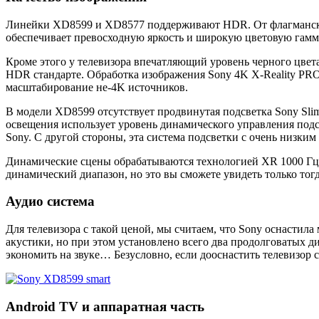
Линейки XD8599 и XD8577 поддерживают HDR. От флагманской
обеспечивает превосходную яркость и широкую цветовую гамму
Кроме этого у телевизора впечатляющий уровень черного цвета
HDR стандарте. Обработка изображения Sony 4K X-Reality PRO 
масштабирование не-4K источников.
В модели XD8599 отсутствует продвинутая подсветка Sony Slim 
освещения использует уровень динамического управления подсв
Sony. С другой стороны, эта система подсветки с очень низки
Динамические сцены обрабатываются технологией XR 1000 Гц 
динамический диапазон, но это вы сможете увидеть только тог
Аудио система
Для телевизора с такой ценой, мы считаем, что Sony оснасти
акустики, но при этом установлено всего два продолговатых ди
экономить на звуке… Безусловно, если дооснастить телевизор
Android TV и аппаратная часть