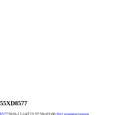
-55XD8577
8577
2016-12-14T23:37:59+03:00
Нет комментариев
25936