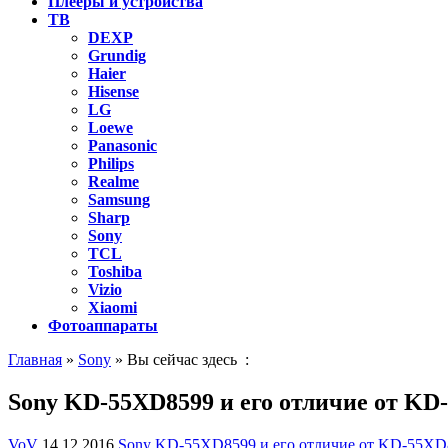
Плееры и устройства
ТВ
DEXP
Grundig
Haier
Hisense
LG
Loewe
Panasonic
Philips
Realme
Samsung
Sharp
Sony
TCL
Toshiba
Vizio
Xiaomi
Фотоаппараты
Главная
»
Sony
» Вы сейчас здесь :
Sony KD-55XD8599 и его отличие от KD
VoV
14.12.2016
Sony KD-55XD8599 и его отличие от KD-55XD