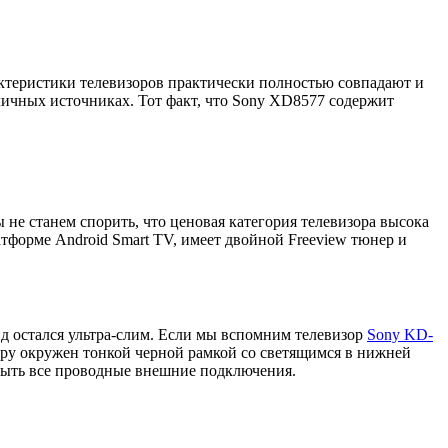
ктеристики телевизоров практически полностью совпадают и
личных источниках. Тот факт, что Sony XD8577 содержит
е станем спорить, что ценовая категория телевизора высока
форме Android Smart TV, имеет двойной Freeview тюнер и
д остался ультра-слим. Если мы вспомним телевизор
Sony KD-
ру окружен тонкой черной рамкой со светящимся в нижней
рыть все проводные внешние подключения.