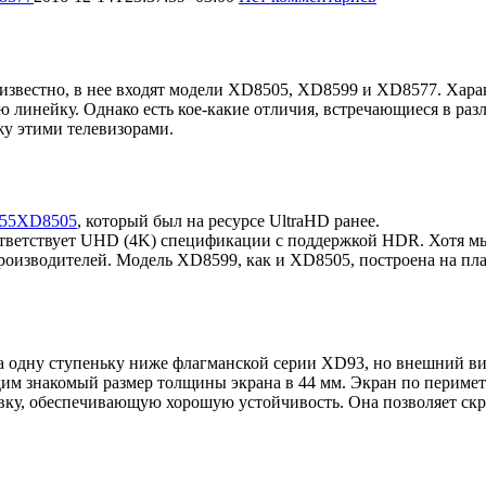
известно, в нее входят модели XD8505, XD8599 и XD8577. Хара
 линейку. Однако есть кое-какие отличия, встречающиеся в раз
жу этими телевизорами.
-55XD8505
, который был на ресурсе UltraHD ранее.
етствует UHD (4K) спецификации с поддержкой HDR. Хотя мы н
изводителей. Модель XD8599, как и XD8505, построена на плат
на одну ступеньку ниже флагманской серии XD93, но внешний ви
им знакомый размер толщины экрана в 44 мм. Экран по перимет
авку, обеспечивающую хорошую устойчивость. Она позволяет ск