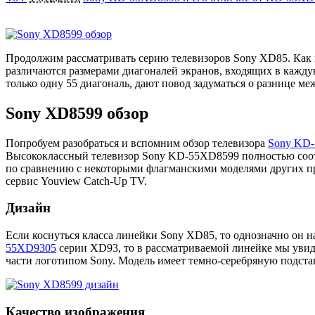
Продолжим рассматривать серию телевизоров Sony XD85. Как 
различаются размерами диагоналей экранов, входящих в каждую
только одну 55 диагональ, дают повод задуматься о разнице ме
Sony XD8599 обзор
Попробуем разобраться и вспомним обзор телевизора
Sony KD
Высококлассный телевизор Sony KD-55XD8599 полностью соотв
по сравнению с некоторыми флагманскими моделями других про
сервис Youview Catch-Up TV.
Дизайн
Если коснуться класса линейки Sony XD85, то однозначно он 
55XD9305
серии XD93, то в рассматриваемой линейке мы увид
части логотипом Sony. Модель имеет темно-серебряную подст
Качество изображения