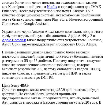
своими более или менее полезными технологиями, такими
как Калиброванный режим
Netflix
и сертификация для IMAX
Enhanced. Поскольку телевизор использует Android TV в
качестве операционной системы, всевозможные приложения
могут быть установлены через Play Store. Имеется встроенный
Chromecast и Google Assistant.
Управление через Amazon Alexa также возможно, но для этого
требуется отдельный «умный» динамик. Apple AirPlay 2 и
Apple HomeKit
также поддерживаются устройством. Конечно,
A9 от Сони также поддерживает и обработку Dolby Atmos.
Панель с меньшей диагональю помимо более высокой
плотности пикселей, идентична по качеству большим панелям
размерами от 55 до 77 дюймов. Поэтому покупатель получит
такое же великолепное качество изображения, которое
включает разрешение 4K, частоту обновления кадров 100 Гц,
пиковую яркость, управление цветом для HDR, а также
точные цвета вплоть до DCI-P3.
Цена Sony 48A9
Остается вопрос, когда телевизор 48A9 действительно будет
доступен. По словам Sony, которая принимает
предварительные заказы, предполагается, что 48-дюймовый
A9 появится в продаже в Европе с конца августа 2020 года. В