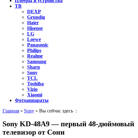
Плееры и устройства
ТВ
DEXP
Grundig
Haier
Hisense
LG
Loewe
Panasonic
Philips
Realme
Samsung
Sharp
Sony
TCL
Toshiba
Vizio
Xiaomi
Фотоаппараты
Главная
»
Sony
» Вы сейчас здесь :
Sony KD-48A9 — первый 48-дюймовый
телевизор от Сони