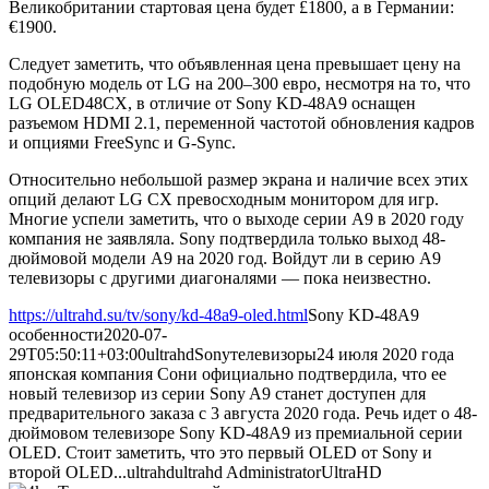
Великобритании стартовая цена будет £1800, а в Германии:
€1900.
Следует заметить, что объявленная цена превышает цену на
подобную модель от LG на 200–300 евро, несмотря на то, что
LG OLED48CX, в отличие от Sony KD-48A9 оснащен
разъемом HDMI 2.1, переменной частотой обновления кадров
и опциями FreeSync и G-Sync.
Относительно небольшой размер экрана и наличие всех этих
опций делают LG CX превосходным монитором для игр.
Многие успели заметить, что о выходе серии A9 в 2020 году
компания не заявляла. Sony подтвердила только выход 48-
дюймовой модели A9 на 2020 год. Войдут ли в серию A9
телевизоры с другими диагоналями — пока неизвестно.
https://ultrahd.su/tv/sony/kd-48a9-oled.html
Sony KD-48A9
особенности
2020-07-
29T05:50:11+03:00
ultrahd
Sony
телевизоры
24 июля 2020 года
японская компания Сони официально подтвердила, что ее
новый телевизор из серии Sony A9 станет доступен для
предварительного заказа с 3 августа 2020 года. Речь идет о 48-
дюймовом телевизоре Sony KD-48A9 из премиальной серии
OLED. Стоит заметить, что это первый OLED от Sony и
второй OLED...
ultrahd
ultrahd
Administrator
UltraHD