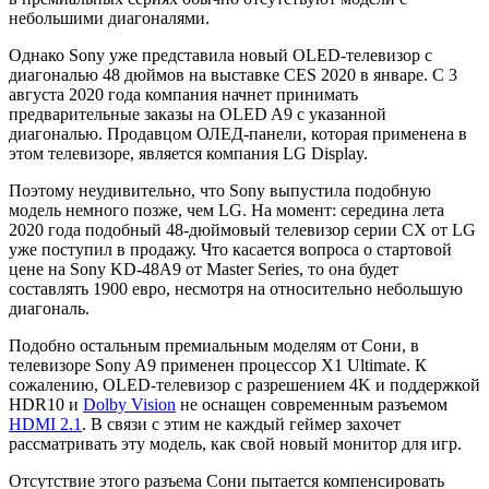
небольшими диагоналями.
Однако Sony уже представила новый OLED-телевизор с
диагональю 48 дюймов на выставке CES 2020 в январе. С 3
августа 2020 года компания начнет принимать
предварительные заказы на OLED A9 с указанной
диагональю. Продавцом ОЛЕД-панели, которая применена в
этом телевизоре, является компания LG Display.
Поэтому неудивительно, что Sony выпустила подобную
модель немного позже, чем LG. На момент: середина лета
2020 года подобный 48-дюймовый телевизор серии CX от LG
уже поступил в продажу. Что касается вопроса о стартовой
цене на Sony KD-48A9 от Master Series, то она будет
составлять 1900 евро, несмотря на относительно небольшую
диагональ.
Подобно остальным премиальным моделям от Сони, в
телевизоре Sony A9 применен процессор X1 Ultimate. К
сожалению, OLED-телевизор с разрешением 4K и поддержкой
HDR10 и
Dolby Vision
не оснащен современным разъемом
HDMI 2.1
. В связи с этим не каждый геймер захочет
рассматривать эту модель, как свой новый монитор для игр.
Отсутствие этого разъема Сони пытается компенсировать