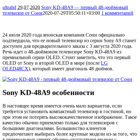
ultrahd
29.07.2020
Sony KD-48A9 — первый 48-дюймовый
телевизор от Сони
2020-07-29T05:50:11+03:00
1 комментарий
4428
24 июля 2020 года японская компания Сони официально
подтвердила, что ее новый телевизор из серии Sony A9 станет
доступен для предварительного заказа с 3 августа 2020 года.
Речь идет о 48-дюймовом телевизоре Sony KD-48A9 из
премиальной серии OLED. Стоит заметить, что это первый
OLED от Sony и второй OLED в мире (после
LG
OLED48CX
), который имеет диагональ 48 дюймов.
Sony KD-48A9 особенности
В настоящее время имеется очень мало вариантов, если
требуется установить компактный телевизор в гостиной, но
при этом не потерять высококачественное изображение. Такое
качество обычно приемлемо только для телевизоров с
большими диагоналями. Большинство клиентов
предпочитают выбирать более крупные модели из-за того, что
в премиальных сериях обычно отсутствуют модели с