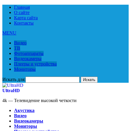
Главная
О сайте
Карта сайта
Контакты
MENU
Видео
ТВ
Фотоаппараты
Видеокамеры
Плееры и устройства
Мониторы
Искать для:
UltraHD
4k — Телевидение высокой четкости
Акустика
Видео
Видеокамеры
Мониторы