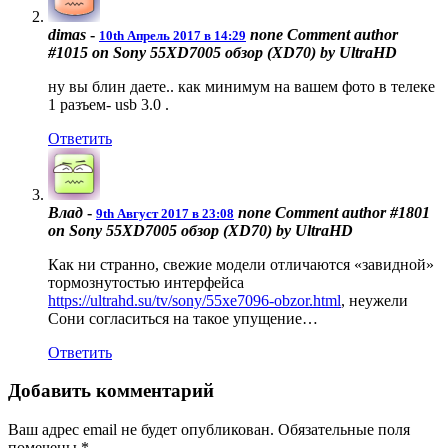
dimas
-
none
Comment author
10th Апрель 2017 в 14:29
#1015 on Sony 55XD7005 обзор (XD70) by UltraHD
ну вы блин даете.. как минимум на вашем фото в телеке
1 разъем- usb 3.0 .
Ответить
Влад
-
none
Comment author #1801
9th Август 2017 в 23:08
on Sony 55XD7005 обзор (XD70) by UltraHD
Как ни странно, свежие модели отличаются «завидной»
тормознутостью интерфейса
https://ultrahd.su/tv/sony/55xe7096-obzor.html
, неужели
Сони согласиться на такое упущение…
Ответить
Добавить комментарий
Ваш адрес email не будет опубликован.
Обязательные поля
помечены
*