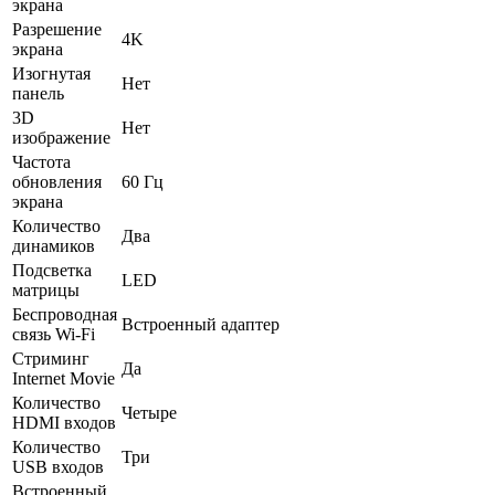
экрана
Разрешение
4K
экрана
Изогнутая
Нет
панель
3D
Нет
изображение
Частота
обновления
60 Гц
экрана
Количество
Два
динамиков
Подсветка
LED
матрицы
Беспроводная
Встроенный адаптер
связь Wi-Fi
Стриминг
Да
Internet Movie
Количество
Четыре
HDMI входов
Количество
Три
USB входов
Встроенный