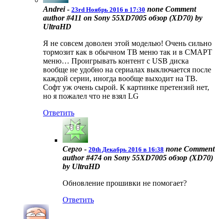
Andrei
-
none
Comment
23rd Ноябрь 2016 в 17:30
author #411 on Sony 55XD7005 обзор (XD70) by
UltraHD
Я не совсем доволен этой моделью! Очень сильно
тормозит как в обычном ТВ меню так и в СМАРТ
меню… Проигрывать контент с USB диска
вообще не удобно на сериалах выключается после
каждой серии, иногда вообще выходит на ТВ.
Софт уж очень сырой. К картинке претензий нет,
но я пожалел что не взял LG
Ответить
Серго
-
none
Comment
20th Декабрь 2016 в 16:38
author #474 on Sony 55XD7005 обзор (XD70)
by UltraHD
Обновление прошивки не помогает?
Ответить