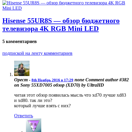
Hisense 55UR8S — обзор бюджетного
телевизора 4K RGB Mini LED
5 комментариев
подпиской на ленту комментариев
Орест
-
none
Comment author #382
8th Ноябрь 2016 в 17:29
on Sony 55XD7005 обзор (XD70) by UltraHD
читая этот обзор появилась мысль что хd70 лучше xd83
и xd80. так ли это?
который лучше взять с них?
Ответить