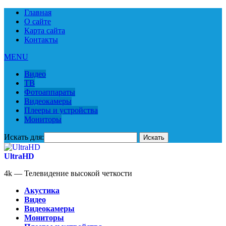
Главная
О сайте
Карта сайта
Контакты
MENU
Видео
ТВ
Фотоаппараты
Видеокамеры
Плееры и устройства
Мониторы
Искать для:
UltraHD
4k — Телевидение высокой четкости
Акустика
Видео
Видеокамеры
Мониторы