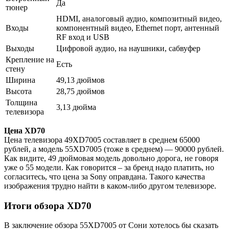
Да
тюнер
HDMI, аналоговый аудио, композитный видео,
Входы
компонентный видео, Ethernet порт, антенный
RF вход и USB
Выходы
Цифровой аудио, на наушники, сабвуфер
Крепление на
Есть
стену
Ширина
49,13 дюймов
Высота
28,75 дюймов
Толщина
3,13 дюйма
телевизора
Цена XD70
Цена телевизора 49XD7005 составляет в среднем 65000
рублей, а модель 55XD7005 (тоже в среднем) — 90000 рублей.
Как видите, 49 дюймовая модель довольно дорога, не говоря
уже о 55 модели. Как говорится – за бренд надо платить, но
согласитесь, что цена за Sony оправдана. Такого качества
изображения трудно найти в каком-либо другом телевизоре.
Итоги обзора XD70
В заключение обзора 55XD7005 от Сони хотелось бы сказать