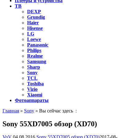
Плееры и устройства
ТВ
DEXP
Grundig
Haier
Hisense
LG
Loewe
Panasonic
Philips
Realme
Samsung
Sharp
Sony
TCL
Toshiba
Vizio
Xiaomi
Фотоаппараты
Главная
»
Sony
» Вы сейчас здесь :
Sony 55XD7005 обзор (XD70)
VoV
04.08.2016
Sony 55XD7005 обзор (XD70)
2017-08-