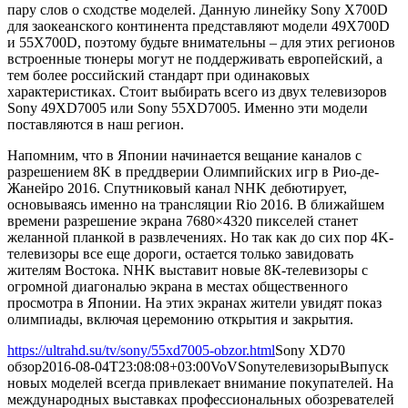
пару слов о сходстве моделей. Данную линейку Sony X700D
для заокеанского континента представляют модели 49X700D
и 55X700D, поэтому будьте внимательны – для этих регионов
встроенные тюнеры могут не поддерживать европейский, а
тем более российский стандарт при одинаковых
характеристиках. Стоит выбирать всего из двух телевизоров
Sony 49XD7005 или Sony 55XD7005. Именно эти модели
поставляются в наш регион.
Напомним, что в Японии начинается вещание каналов с
разрешением 8K в преддверии Олимпийских игр в Рио-де-
Жанейро 2016. Спутниковый канал NHK дебютирует,
основываясь именно на трансляции Rio 2016. В ближайшем
времени разрешение экрана 7680×4320 пикселей станет
желанной планкой в развлечениях. Но так как до сих пор 4K-
телевизоры все еще дороги, остается только завидовать
жителям Востока. NHK выставит новые 8К-телевизоры с
огромной диагональю экрана в местах общественного
просмотра в Японии. На этих экранах жители увидят показ
олимпиады, включая церемонию открытия и закрытия.
https://ultrahd.su/tv/sony/55xd7005-obzor.html
Sony XD70
обзор
2016-08-04T23:08:08+03:00
VoV
Sony
телевизоры
Выпуск
новых моделей всегда привлекает внимание покупателей. На
международных выставках профессиональных обозревателей