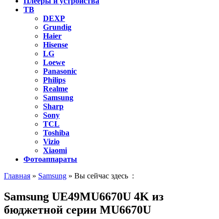
Плееры и устройства
ТВ
DEXP
Grundig
Haier
Hisense
LG
Loewe
Panasonic
Philips
Realme
Samsung
Sharp
Sony
TCL
Toshiba
Vizio
Xiaomi
Фотоаппараты
Главная
»
Samsung
» Вы сейчас здесь :
Samsung UE49MU6670U 4K из
бюджетной серии MU6670U