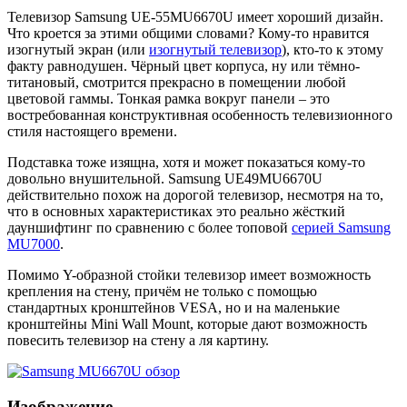
Телевизор Samsung UE-55MU6670U имеет хороший дизайн.
Что кроется за этими общими словами? Кому-то нравится
изогнутый экран (или
изогнутый телевизор
), кто-то к этому
факту равнодушен. Чёрный цвет корпуса, ну или тёмно-
титановый, смотрится прекрасно в помещении любой
цветовой гаммы. Тонкая рамка вокруг панели – это
востребованная конструктивная особенность телевизионного
стиля настоящего времени.
Подставка тоже изящна, хотя и может показаться кому-то
довольно внушительной. Samsung UE49MU6670U
действительно похож на дорогой телевизор, несмотря на то,
что в основных характеристиках это реально жёсткий
дауншифтинг по сравнению с более топовой
серией Samsung
MU7000
.
Помимо Y-образной стойки телевизор имеет возможность
крепления на стену, причём не только с помощью
стандартных кронштейнов VESA, но и на маленькие
кронштейны Mini Wall Mount, которые дают возможность
повесить телевизор на стену а ля картину.
Изображение