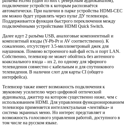
разъёма HDMI (один из них с реверсным аудиоканалом),
подключение устройств к которым распознаётся
автоматически. При наличии в парке устройства HDMI-CEC
им можно будет управлять через пульт ДУ телевизора.
Поддерживается функция быстрого переключения между
подключёнными устройствами HDMI Quick Switch.
Далее идут 2 разъёма USB, аналоговые компонентный и
композитный входы (Y-Pb-Pr и AV соответственно). К
сожалению, отсутствует 3.5-миллиметровый джек для
наушников. Помимо встроенного вай-фай есть и порт LAN.
Собственно, телевизор не может обойтись без антенного
коаксиального входа – их 2, по одному для эфирного
телевидения совместно с кабельным и для спутникового
телевидения. В наличии слот для карты CI (общего
интерфейса).
Телевизор также имеет возможность подключения к
звуковому усилителю через цифровой оптический
аудиовыход, джиттер на котором существенно ниже, чем с
использованием HDMI. Для управления функционированием
телевизора применяется интеллектуальная «лентяйка» и
система экранных меню. Но интерес представляет и
возможность голосового управления работой, доступного в
том числе на русском языке.