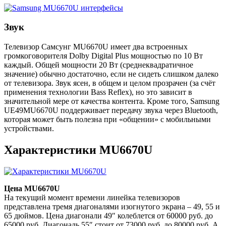
Звук
Телевизор Самсунг MU6670U имеет два встроенных
громкоговорителя Dolby Digital Plus мощностью по 10 Вт
каждый. Общей мощности 20 Вт (среднеквадратичное
значение) обычно достаточно, если не сидеть слишком далеко
от телевизора. Звук ясен, в общем и целом прозрачен (за счёт
применения технологии Bass Reflex), но это зависит в
значительной мере от качества контента. Кроме того, Samsung
UE49MU6670U поддерживает передачу звука через Bluetooth,
которая может быть полезна при «общении» с мобильными
устройствами.
Характеристики MU6670U
Цена MU6670U
На текущий момент времени линейка телевизоров
представлена тремя диагоналями изогнутого экрана – 49, 55 и
65 дюймов. Цена диагонали 49″ колеблется от 60000 руб. до
65000 руб. Диагональ 55″ стоит от 73000 руб. до 80000 руб. А