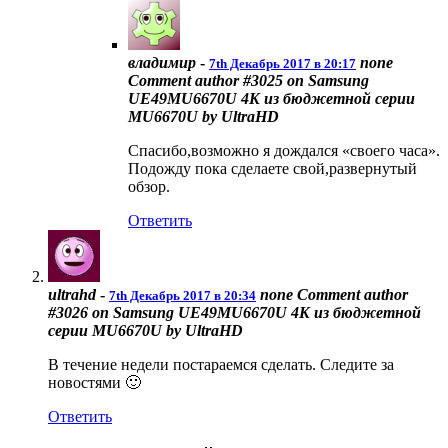
владимир
-
none
7th Декабрь 2017 в 20:17
Comment author #3025 on Samsung
UE49MU6670U 4K из бюджетной серии
MU6670U by UltraHD
Спасибо,возможно я дождался «своего часа».
Подожду пока сделаете свой,развернутый
обзор.
Ответить
ultrahd
-
none
Comment author
7th Декабрь 2017 в 20:34
#3026 on Samsung UE49MU6670U 4K из бюджетной
серии MU6670U by UltraHD
В течение недели постараемся сделать. Следите за
новостями 🙂
Ответить