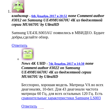
владимир
-
none
Comment author
6th Декабрь 2017 в 20:52
#3012 on Samsung UE49MU6670U 4K из бюджетной
серии MU6670U by UltraHD
Samsung UE43LS003AU появились в МВИДЕО. Будьте
добры,сделайте обзор.
Ответить
News 4K UHD
-
none
7th Декабрь 2017 в 14:50
Comment author #3022 on Samsung
UE49MU6670U 4K из бюджетной серии
MU6670U by UltraHD
Бесспорно, хорошая модель. Матрица VA во всех
диагоналях, 10-бит. Для 43 диагонали частота
матрицы 60 Гц, для всех остальных 120 Гц. Есть
сравнительные характеристики Samsung LS003
Ответить