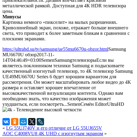
привлекательности. Дизайн впечатляет красивой
металлической рамкой. Доступная для 4К HDR телевизора
цена.
Минусы
Картинка немного «пикселит» на малых разрешениях.
Криволинейный экран, похоже, отражает больше внешнего
света, что приводит к более заметным бликам в сравнении с
плоскими экранами.
https://ultrahd.su/tv/samsung/ue55mu6670u-obzor.html
Samsung
MU6670U обзор
2017-11-
14T04:46:49+03:00
Semen
Samsung
телевизоры
Если вы
являетесь поклонником техники Samsung и подыскиваете
качественный изогнутый телевизор, то 4К телевизор Samsung
UE49MU6670U Series 6 будет хорошим вариантом для
рассмотрения. Он может масштабировать любое видео до 4K
размера и оставляет хорошее впечатление от
высококачественной визуализации контента. Однако вам
необходимо знать, что качество изображения может
ухудшиться, если посмотреть...
Semen
Семён
Editor
UltraHD
«
LG 55UJ740V и его отличие от LG 55UJ655V
AOC C4008VU8 4K UHD с изогнутым экраном
»