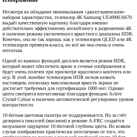
Несмотря на обладание минимальным «джентльменским»
набором характеристик, телевизор 4К Samsung UE49MU6670
выдаёт качественную картинку благодаря именно
действительно эффективному апскейлингу к разрешению 4К
и наличию режима увеличенного яркостного диапазона HDR.
Конечно, она не так хороша, как у телевизоров QLED или 4К
телевизоров премиум-класса, но всё же она очень и очень
неплохая.
Одной из важных функций дисплея является режим HDR,
который может обеспечить яркие и сочные изображения и
будет очень полезен при просмотре красочного контента или
игр. В этой линейке телевизоров HDR нельзя назвать
настоящим, поскольку максимальная яркость экрана не
достигает требуемых для сертификации 1000 нит. Однако
цвета смотрятся впечатляюще благодаря функции Active
Crystal Сolour и наличию автоматической регулировки уровня
контрастности.
10-битная цветовая палитра не поддерживается. Но за счёт
дизеринга пикселей (мигания) в режиме A-FRC создаётся
визуальное ощущение 10-битовой глубины цвета. Во всяком
случае изображение практически неотличимо от того, что