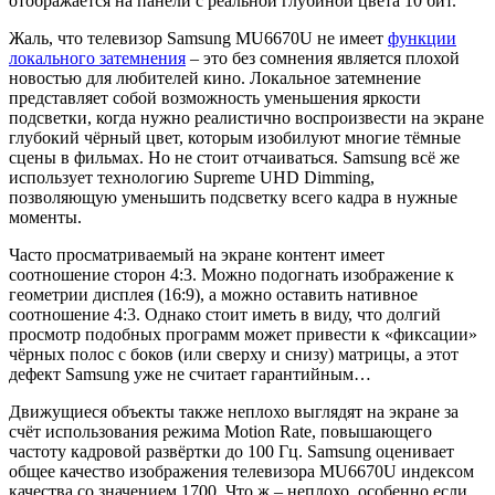
отображается на панели с реальной глубиной цвета 10 бит.
Жаль, что телевизор Samsung MU6670U не имеет
функции
локального затемнения
– это без сомнения является плохой
новостью для любителей кино. Локальное затемнение
представляет собой возможность уменьшения яркости
подсветки, когда нужно реалистично воспроизвести на экране
глубокий чёрный цвет, которым изобилуют многие тёмные
сцены в фильмах. Но не стоит отчаиваться. Samsung всё же
использует технологию Supreme UHD Dimming,
позволяющую уменьшить подсветку всего кадра в нужные
моменты.
Часто просматриваемый на экране контент имеет
соотношение сторон 4:3. Можно подогнать изображение к
геометрии дисплея (16:9), а можно оставить нативное
соотношение 4:3. Однако стоит иметь в виду, что долгий
просмотр подобных программ может привести к «фиксации»
чёрных полос с боков (или сверху и снизу) матрицы, а этот
дефект Samsung уже не считает гарантийным…
Движущиеся объекты также неплохо выглядят на экране за
счёт использования режима Motion Rate, повышающего
частоту кадровой развёртки до 100 Гц. Samsung оценивает
общее качество изображения телевизора MU6670U индексом
качества со значением 1700. Что ж – неплохо, особенно если