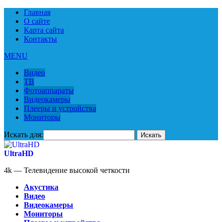
Главная
О сайте
Карта сайта
Контакты
MENU
Видео
ТВ
Фотоаппараты
Видеокамеры
Плееры и устройства
Мониторы
Искать для:
UltraHD
4k — Телевидение высокой четкости
Акустика
Видео
Видеокамеры
Мониторы