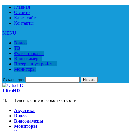
Главная
О сайте
Карта сайта
Контакты
MENU
Видео
ТВ
Фотоаппараты
Видеокамеры
Плееры и устройства
Мониторы
Искать для:
UltraHD
4k — Телевидение высокой четкости
Акустика
Видео
Видеокамеры
Мониторы