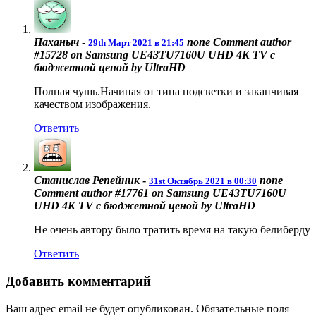
Паханыч
-
none
Comment author
29th Март 2021 в 21:45
#15728 on Samsung UE43TU7160U UHD 4K TV с
бюджетной ценой by UltraHD
Полная чушь.Начиная от типа подсветки и заканчивая
качеством изображения.
Ответить
Станислав Репейник
-
none
31st Октябрь 2021 в 00:30
Comment author #17761 on Samsung UE43TU7160U
UHD 4K TV с бюджетной ценой by UltraHD
Не очень автору было тратить время на такую белиберду
Ответить
Добавить комментарий
Ваш адрес email не будет опубликован.
Обязательные поля