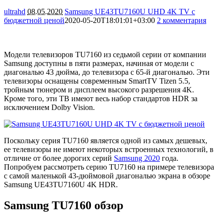
ultrahd
08.05.2020
Samsung UE43TU7160U UHD 4K TV с
бюджетной ценой
2020-05-20T18:01:01+03:00
2 комментария
9789
Модели телевизоров TU7160 из седьмой серии от компании
Samsung доступны в пяти размерах, начиная от модели с
диагональю 43 дюйма, до телевизора с 65-й диагональю. Эти
телевизоры оснащены современным SmartTV Tizen 5.5,
тройным тюнером и дисплеем высокого разрешения 4K.
Кроме того, эти ТВ имеют весь набор стандартов HDR за
исключением Dolby Vision.
Поскольку серия TU7160 является одной из самых дешевых,
ее телевизоры не имеют некоторых встроенных технологий, в
отличие от более дорогих серий
Samsung 2020
года.
Попробуем рассмотреть серию TU7160 на примере телевизора
с самой маленькой 43-дюймовой диагональю экрана в обзоре
Samsung UE43TU7160U 4K HDR.
Samsung TU7160 обзор