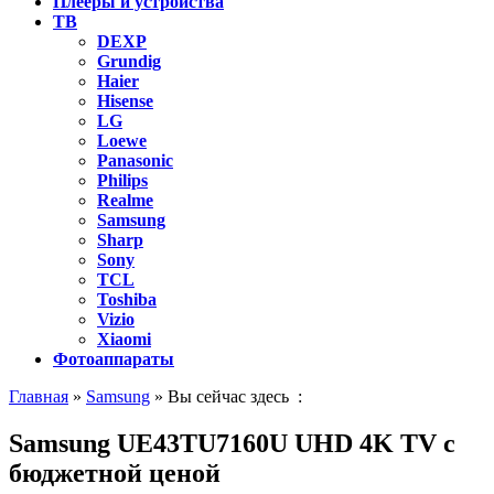
Плееры и устройства
ТВ
DEXP
Grundig
Haier
Hisense
LG
Loewe
Panasonic
Philips
Realme
Samsung
Sharp
Sony
TCL
Toshiba
Vizio
Xiaomi
Фотоаппараты
Главная
»
Samsung
» Вы сейчас здесь :
Samsung UE43TU7160U UHD 4K TV с
бюджетной ценой