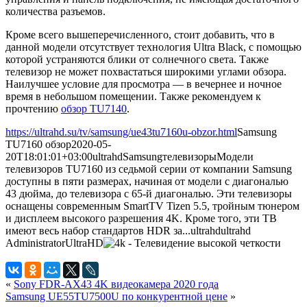
количества разъемов.
Кроме всего вышеперечисленного, стоит добавить, что в
данной модели отсутствует технология Ultra Black, с помощью
которой устраняются блики от солнечного света. Также
телевизор не может похвастаться широкими углами обзора.
Наилучшее условие для просмотра — в вечернее и ночное
время в небольшом помещении. Также рекомендуем к
прочтению
обзор TU7140
.
https://ultrahd.su/tv/samsung/ue43tu7160u-obzor.html
Samsung
TU7160 обзор
2020-05-
20T18:01:01+03:00
ultrahd
Samsung
телевизоры
Модели
телевизоров TU7160 из седьмой серии от компании Samsung
доступны в пяти размерах, начиная от модели с диагональю
43 дюйма, до телевизора с 65-й диагональю. Эти телевизоры
оснащены современным SmartTV Tizen 5.5, тройным тюнером
и дисплеем высокого разрешения 4K. Кроме того, эти ТВ
имеют весь набор стандартов HDR за...
ultrahd
ultrahd
Administrator
UltraHD
«
Sony FDR-AX43 4K видеокамера 2020 года
Samsung UE55TU7500U по конкурентной цене
»