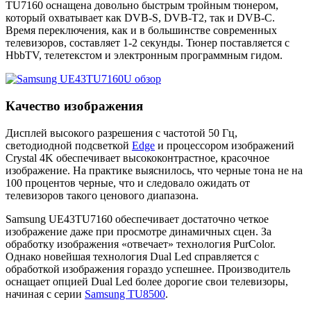
TU7160 оснащена довольно быстрым тройным тюнером,
который охватывает как DVB-S, DVB-T2, так и DVB-C.
Время переключения, как и в большинстве современных
телевизоров, составляет 1-2 секунды. Тюнер поставляется с
HbbTV, телетекстом и электронным программным гидом.
Качество изображения
Дисплей высокого разрешения с частотой 50 Гц,
светодиодной подсветкой
Edge
и процессором изображений
Crystal 4K обеспечивает высококонтрастное, красочное
изображение. На практике выяснилось, что черные тона не на
100 процентов черные, что и следовало ожидать от
телевизоров такого ценового диапазона.
Samsung UE43TU7160 обеспечивает достаточно четкое
изображение даже при просмотре динамичных сцен. За
обработку изображения «отвечает» технология PurColor.
Однако новейшая технология Dual Led справляется с
обработкой изображения гораздо успешнее. Производитель
оснащает опцией Dual Led более дорогие свои телевизоры,
начиная с серии
Samsung TU8500
.