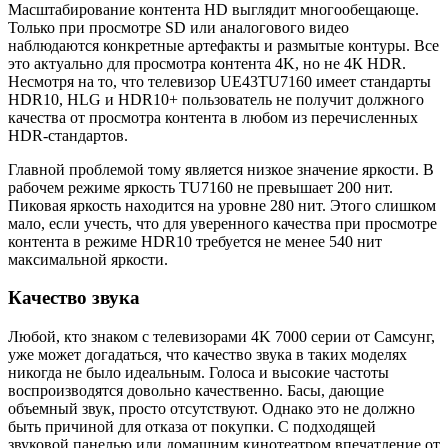
Масштабирование контента HD выглядит многообещающе.
Только при просмотре SD или аналогового видео
наблюдаются конкретные артефакты и размытые контуры. Все
это актуально для просмотра контента 4K, но не 4К HDR.
Несмотря на то, что телевизор UE43TU7160 имеет стандарты
HDR10, HLG и HDR10+ пользователь не получит должного
качества от просмотра контента в любом из перечисленных
HDR-стандартов.
Главной проблемой тому является низкое значение яркости. В
рабочем режиме яркость TU7160 не превышает 200 нит.
Пиковая яркость находится на уровне 280 нит. Этого слишком
мало, если учесть, что для уверенного качества при просмотре
контента в режиме HDR10 требуется не менее 540 нит
максимальной яркости.
Качество звука
Любой, кто знаком с телевизорами 4K 7000 серии от Самсунг,
уже может догадаться, что качество звука в таких моделях
никогда не было идеальным. Голоса и высокие частоты
воспроизводятся довольно качественно. Басы, дающие
объемный звук, просто отсутствуют. Однако это не должно
быть причиной для отказа от покупки. С подходящей
звуковой панелью или домашним кинотеатром впечатление от