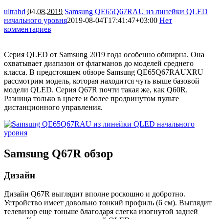
ultrahd
04.08.2019
Samsung QE65Q67RAU из линейки QLED
начального уровня
2019-08-04T17:41:47+03:00
Нет
комментариев
26368
Серия QLED от Samsung 2019 года особенно обширна. Она
охватывает диапазон от флагманов до моделей среднего
класса. В предстоящем обзоре Samsung QE65Q67RAUXRU
рассмотрим модель, которая находится чуть выше базовой
модели QLED. Серия Q67R почти такая же, как Q60R.
Разница только в цвете и более продвинутом пульте
дистанционного управления.
Samsung Q67R обзор
Дизайн
Дизайн Q67R выглядит вполне роскошно и добротно.
Устройство имеет довольно тонкий профиль (6 см). Выглядит
телевизор еще тоньше благодаря слегка изогнутой задней