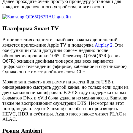
Далее проходите очень простую процедуру установки для
каждого подключенного устройства, и все готово.
Платформа Smart TV
В приложениях одним из наиболее важных дополнений
является приложение Apple TV и поддержка
Airplay 2
. Эти
обе функции стали доступны совсем недавно после
обновления прошивки 1065. Телевизор QE65Q67R (серия
Q67R) оснащен двойным тюнером для всех вариантов
цифрового телевидения (эфирное, кабельное и спутниковое).
Однако он не имеет двойного слота CI +.
Можно записывать программу на жесткий диск USB и
одновременно смотреть другой канал, но только если один из
двух каналов не зашифрован. В 2018 году поддержка старых
форматов Divx и xVid была удалена из медиаплеера. Samsung
также не воспроизводит саундтреки DTS. Несмотря на этот
позор, медиаплеер от Samsung способен воспроизводить
HEVC, HDR и субтитры. Аудио плеер также читает FLAC и
ALAC.
Режим Ambient