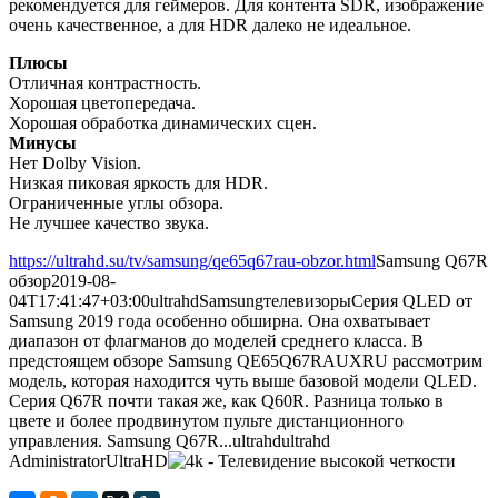
рекомендуется для геймеров. Для контента SDR, изображение
очень качественное, а для HDR далеко не идеальное.
Плюсы
Отличная контрастность.
Хорошая цветопередача.
Хорошая обработка динамических сцен.
Минусы
Нет Dolby Vision.
Низкая пиковая яркость для HDR.
Ограниченные углы обзора.
Не лучшее качество звука.
https://ultrahd.su/tv/samsung/qe65q67rau-obzor.html
Samsung Q67R
обзор
2019-08-
04T17:41:47+03:00
ultrahd
Samsung
телевизоры
Серия QLED от
Samsung 2019 года особенно обширна. Она охватывает
диапазон от флагманов до моделей среднего класса. В
предстоящем обзоре Samsung QE65Q67RAUXRU рассмотрим
модель, которая находится чуть выше базовой модели QLED.
Серия Q67R почти такая же, как Q60R. Разница только в
цвете и более продвинутом пульте дистанционного
управления. Samsung Q67R...
ultrahd
ultrahd
Administrator
UltraHD