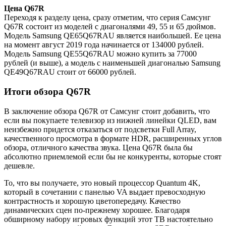
Цена Q67R
Переходя к разделу цена, сразу отметим, что серия Самсунг
Q67R состоит из моделей с диагоналями 49, 55 и 65 дюймов.
Модель Samsung QE65Q67RAU является наибольшей. Ее цена
на момент август 2019 года начинается от 134000 рублей.
Модель Samsung QE55Q67RAU можно купить за 77000
рублей (и выше), а модель с наименьшей диагональю Samsung
QE49Q67RAU стоит от 66000 рублей.
Итоги обзора Q67R
В заключение обзора Q67R от Самсунг стоит добавить, что
если вы покупаете телевизор из нижней линейки QLED, вам
неизбежно придется отказаться от подсветки Full Array,
качественного просмотра в формате HDR, расширенных углов
обзора, отличного качества звука. Цена Q67R была бы
абсолютно приемлемой если бы не конкуренты, которые стоят
дешевле.
То, что вы получаете, это новый процессор Quantum 4K,
который в сочетании с панелью VA выдает превосходную
контрастность и хорошую цветопередачу. Качество
динамических сцен по-прежнему хорошее. Благодаря
обширному набору игровых функций этот ТВ настоятельно