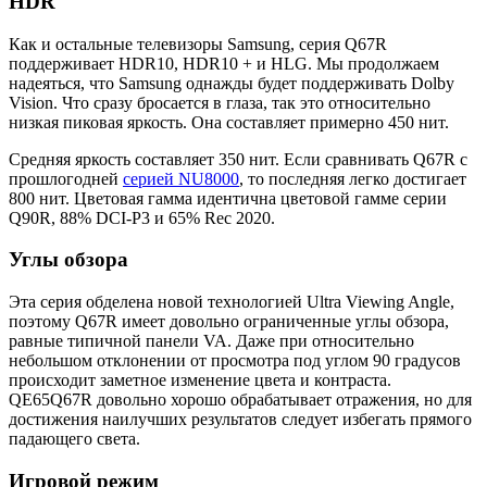
HDR
Как и остальные телевизоры Samsung, серия Q67R
поддерживает HDR10, HDR10 + и HLG. Мы продолжаем
надеяться, что Samsung однажды будет поддерживать Dolby
Vision. Что сразу бросается в глаза, так это относительно
низкая пиковая яркость. Она составляет примерно 450 нит.
Средняя яркость составляет 350 нит. Если сравнивать Q67R с
прошлогодней
серией NU8000
, то последняя легко достигает
800 нит. Цветовая гамма идентична цветовой гамме серии
Q90R, 88% DCI-P3 и 65% Rec 2020.
Углы обзора
Эта серия обделена новой технологией Ultra Viewing Angle,
поэтому Q67R имеет довольно ограниченные углы обзора,
равные типичной панели VA. Даже при относительно
небольшом отклонении от просмотра под углом 90 градусов
происходит заметное изменение цвета и контраста.
QE65Q67R довольно хорошо обрабатывает отражения, но для
достижения наилучших результатов следует избегать прямого
падающего света.
Игровой режим