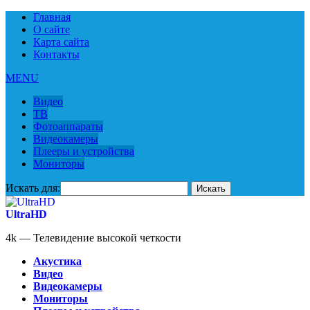
Главная
О сайте
Карта сайта
Контакты
MENU
Видео
ТВ
Фотоаппараты
Видеокамеры
Плееры и устройства
Мониторы
Искать для:
UltraHD
4k — Телевидение высокой четкости
Акустика
Видео
Видеокамеры
Мониторы