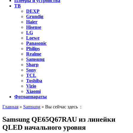
Плееры и устройства
ТВ
DEXP
Grundig
Haier
Hisense
LG
Loewe
Panasonic
Philips
Realme
Samsung
Sharp
Sony
TCL
Toshiba
Vizio
Xiaomi
Фотоаппараты
Главная
»
Samsung
» Вы сейчас здесь :
Samsung QE65Q67RAU из линейки
QLED начального уровня