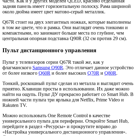
части. Как и у других моделей QLED, красиво отделанная
задняя панель имеет горизонтальную полоску. Рама шириной
около дюйма имеет цвет матово-серый металлик.
Q67R стоит на двух элегантных ножках, которые выполнены
в том же цвете, что и рамка. Они выглядят очень тонкими и
компактными, но занимают больше места по глубине, чем
центральная опорная подставка Q90R (32 см против 29 см).
Пульт дистанционного управления
Пульт у телевизоров серии Q67R такой же, как у
флагманского
Samsung Q90R
. Это отличает данное устройство
от более низкого
Q60R
и более высоких
Q70R
и
Q80R
.
Тонкий, роскошный пульт сделан из металла и выглядит очень
приятно. Клавиши просты в использовании. Их даже можно
найти на ощупь. Пульт ДУ прекрасно работает со Smart Hub. В
нижней части пульта три ярлыка для Netflix, Prime Video и
Rakuten TV.
Можно использовать One Remote Control в качестве
универсального пульта для периферии. Откройте Smart Hub,
перейдите в раздел «Ресурсы» и прокрутите вправо до
«Настройка универсального дистанционного управления».