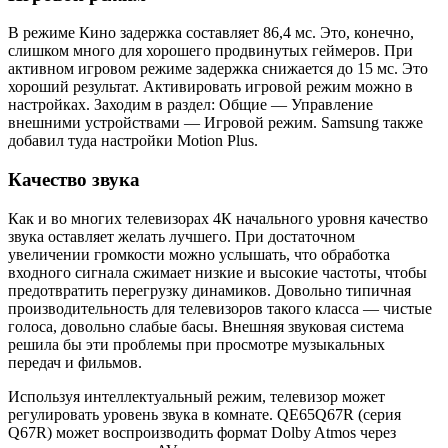
В режиме Кино задержка составляет 86,4 мс. Это, конечно,
слишком много для хорошего продвинутых геймеров. При
активном игровом режиме задержка снижается до 15 мс. Это
хороший результат. Активировать игровой режим можно в
настройках. Заходим в раздел: Общие — Управление
внешними устройствами — Игровой режим. Samsung также
добавил туда настройки Motion Plus.
Качество звука
Как и во многих телевизорах 4К начального уровня качество
звука оставляет желать лучшего. При достаточном
увеличении громкости можно услышать, что обработка
входного сигнала сжимает низкие и высокие частоты, чтобы
предотвратить перегрузку динамиков. Довольно типичная
производительность для телевизоров такого класса — чистые
голоса, довольно слабые басы. Внешняя звуковая система
решила бы эти проблемы при просмотре музыкальных
передач и фильмов.
Используя интеллектуальный режим, телевизор может
регулировать уровень звука в комнате. QE65Q67R (серия
Q67R) может воспроизводить формат Dolby Atmos через