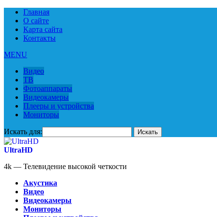
Главная
О сайте
Карта сайта
Контакты
MENU
Видео
ТВ
Фотоаппараты
Видеокамеры
Плееры и устройства
Мониторы
Искать для:
UltraHD
4k — Телевидение высокой четкости
Акустика
Видео
Видеокамеры
Мониторы