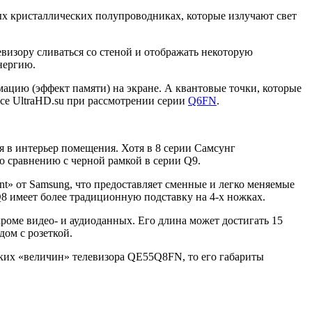
ых кристаллических полупроводниках, которые излучают свет
визору сливаться со стеной и отображать некоторую
нергию.
ацию (эффект памяти) на экране. А квантовые точки, которые
рсе UltraHD.su при рассмотрении серии
Q6FN
.
 в интерьер помещения. Хотя в 8 серии Самсунг
о сравнению с черной рамкой в серии Q9.
nt» от Samsung, что предоставляет сменные и легко меняемые
 Q8 имеет более традиционную подставку на 4-х ножках.
 кроме видео- и аудиоданных. Его длина может достигать 15
дом с розеткой.
ских «величин» телевизора QE55Q8FN, то его габариты