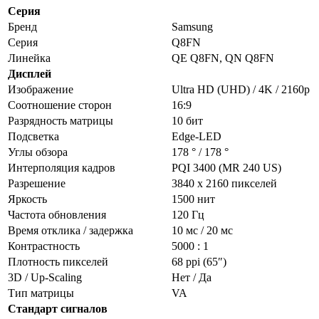
Серия
Бренд
Samsung
Серия
Q8FN
Линейка
QE Q8FN, QN Q8FN
Дисплей
Изображение
Ultra HD (UHD) / 4K / 2160p
Соотношение сторон
16:9
Разрядность матрицы
10 бит
Подсветка
Edge-LED
Углы обзора
178 ° / 178 °
Интерполяция кадров
PQI 3400 (MR 240 US)
Разрешение
3840 x 2160 пикселей
Яркость
1500 нит
Частота обновления
120 Гц
Время отклика / задержка
10 мс / 20 мс
Контрастность
5000 : 1
Плотность пикселей
68 ppi (65″)
3D / Up-Scaling
Нет / Да
Тип матрицы
VA
Стандарт сигналов