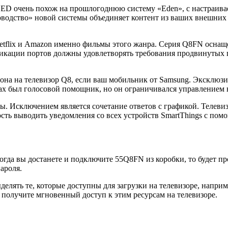
QLED очень похож на прошлогоднюю систему «Eden», с настраи
ководство» новой системы объединяет контент из ваших внешни
 Netflix и Amazon именно фильмы этого жанра. Серия Q8FN осна
цификации портов должны удовлетворять требования продвинуты
тфона на телевизор Q8, если ваш мобильник от Samsung. Эксклю
рах был голосовой помощник, но он ограничивался управлением 
сы. Исключением является сочетание ответов с графикой. Теле
сть выводить уведомления со всех устройств SmartThings с по
огда вы достанете и подключите 55Q8FN из коробки, то будет п
ароля.
лять те, которые доступны для загрузки на телевизоре, наприме
 получите мгновенный доступ к этим ресурсам на телевизоре.