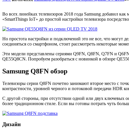
Во всех линейках телевизоров 2018 года Samsung добавил как
«SmartThings IoT» до простой настройки телевизора посредств
Но простота настройки и подключений это не все, что могут д
соединяться со смартфоном, стоит рассмотреть некоторые м
Эти модели представлены сериями Q9FN, Q8FN, Q7FN и Q6FN. 
QE55Q8CN. Попробуем разобраться с новинкой в обзоре QE55
Samsung Q8FN обзор
Телевизоры серии Q8FN почетно занимают второе место с точ
контрастности, уровней черного и потоковой передачи HDR кон
С другой стороны, при отсутствии одной или двух ключевых ос
более традиционном стиле. Если вы готовы потрать чуть бол
Дизайн