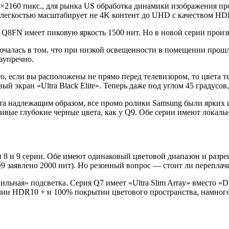
×2160 пикс., для рынка US обработка динамики изображения п
 с легкостью масштабирует не 4K контент до UHD с качеством H
8FN имеет пиковую яркость 1500 нит. Но в новой серии произ
чалась в том, что при низкой освещенности в помещении прошл
зупречно.
, если вы расположены не прямо перед телевизором, то цвета т
экран «Ultra Black Elite». Теперь даже под углом 45 градусов,
 надлежащим образом, все промо ролики Samsung были ярких цв
вые глубокие черные цвета, как у Q9. Обе серии имеют локальн
и 8 и 9 серии. Обе имеют одинаковый цветовой диапазон и раз
 заявлено 2000 нит). Но резонный вопрос — стоит ли переплач
ая» подсветка. Серия Q7 имеет «Ultra Slim Array» вместо «Dir
ии HDR10 + и 100% покрытии цветового пространства, намного 