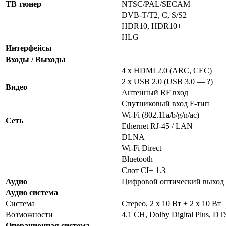
ТВ тюнер
NTSC/PAL/SECAM
DVB-T/T2, C, S/S2
HDR10, HDR10+
HLG
Интерфейсы
Входы / Выходы
4 x HDMI 2.0 (ARC, CEC)
2 х USB 2.0 (USB 3.0 — ?)
Видео
Антенный RF вход
Спутниковый вход F-тип
Wi-Fi (802.11a/b/g/n/ac)
Сеть
Ethernet RJ-45 / LAN
DLNA
Wi-Fi Direct
Bluetooth
Слот CI+ 1.3
Аудио
Цифровой оптический выход
Аудио система
Система
Стерео, 2 x 10 Вт + 2 x 10 Вт
Возможности
4.1 CH, Dolby Digital Plus, D
Операционная система