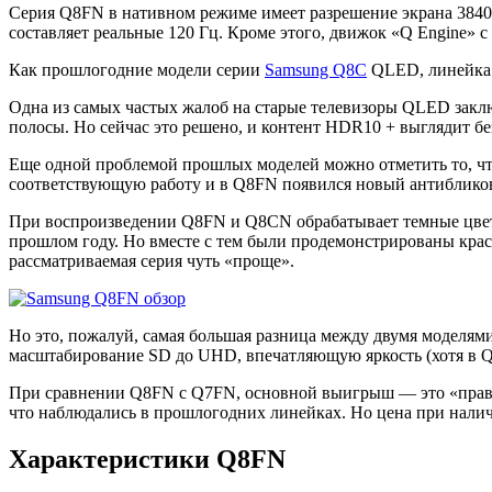
Серия Q8FN в нативном режиме имеет разрешение экрана 3840
составляет реальные 120 Гц. Кроме этого, движок «Q Engine»
Как прошлогодние модели серии
Samsung Q8C
QLED, линейка Q
Одна из самых частых жалоб на старые телевизоры QLED заклю
полосы. Но сейчас это решено, и контент HDR10 + выглядит бе
Еще одной проблемой прошлых моделей можно отметить то, что
соответствующую работу и в Q8FN появился новый антибликовый 
При воспроизведении Q8FN и Q8CN обрабатывает темные цвета
прошлом году. Но вместе с тем были продемонстрированы краси
рассматриваемая серия чуть «проще».
Но это, пожалуй, самая большая разница между двумя моделям
масштабирование SD до UHD, впечатляющую яркость (хотя в Q9
При сравнении Q8FN с Q7FN, основной выигрыш — это «правильн
что наблюдались в прошлогодних линейках. Но цена при налич
Характеристики Q8FN