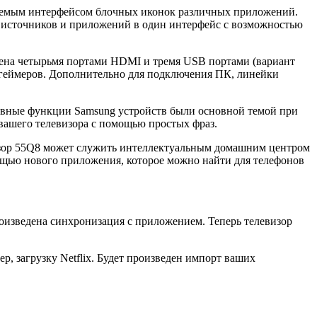
ваемым интерфейсом блочных иконок различных приложений.
х источников и приложений в один интерфейс с возможностью
щена четырьмя портами HDMI и тремя USB портами (вариант
х геймеров. Дополнительно для подключения ПК, линейки
зивные функции Samsung устройств были основной темой при
вашего телевизора с помощью простых фраз.
визор 55Q8 может служить интеллектуальным домашним центром
мощью нового приложения, которое можно найти для телефонов
роизведена синхронизация с приложением. Теперь телевизор
р, загрузку Netflix. Будет произведен импорт ваших