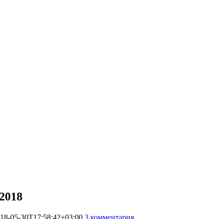
2018
18-05-30T17:58:42+03:00
3 комментария
16562