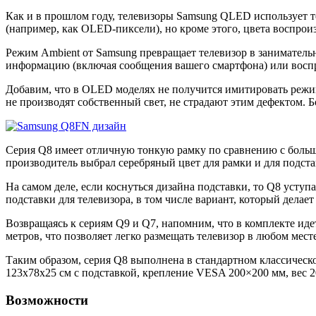
Как и в прошлом году, телевизоры Samsung QLED использует 
(например, как OLED-пиксели), но кроме этого, цвета воспрои
Режим Ambient от Samsung превращает телевизор в заниматель
информацию (включая сообщения вашего смартфона) или воспр
Добавим, что в OLED моделях не получится имитировать режи
не производят собственный свет, не страдают этим дефектом. 
Серия Q8 имеет отличную тонкую рамку по сравнению с больши
производитель выбрал серебряный цвет для рамки и для подста
На самом деле, если коснуться дизайна подставки, то Q8 усту
подставки для телевизора, в том числе вариант, который делае
Возвращаясь к сериям Q9 и Q7, напомним, что в комплекте идет
метров, что позволяет легко размещать телевизор в любом мест
Таким образом, серия Q8 выполнена в стандартном классическо
123х78х25 см с подставкой, крепление VESA 200×200 мм, вес 20
Возможности