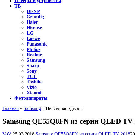
Плееры и устройства
ТВ
DEXP
Grundig
Haier
Hisense
LG
Loewe
Panasonic
Philips
Realme
Samsung
Sharp
Sony
TCL
Toshiba
Vizio
Xiaomi
Фотоаппараты
Главная
»
Samsung
» Вы сейчас здесь :
Samsung QE55Q8FN из серии QLED TV 
VoV
25.03.2018
Samsung QE55Q8FN из серии QLED TV 2018
20