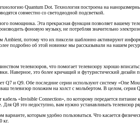
технологию Quantum Dot. Технология построена на наноразмерн
зводятся совместно со светодиодной подсветкой.
ного помощника. Эта прекрасная функция позволяет вашему теле
оизводить фоновую музыку, не потребляя значительно электроэ
м Ambient, потому что их пиксели шаблонно активируют информ
Более подробно об этой новинке мы рассказывали на нашем ресу
нством телевизоров, что помогает телевизору хорошо вписаться
вки. Наверное, это более кричащий и футуристический дизайн п
пает Q7 и Q9. Обе последние серии используют систему «One Mou
т ваш телевизор похожим на холст с мольбертом. В целом, серия
 кабель «Invisible Connection», по которому передается питание
е. Для Q8 это недоступно, вам нужно устанавливать телевизор ря
м варианте, которым удобно пользоваться. Что касается физиче
 кг.