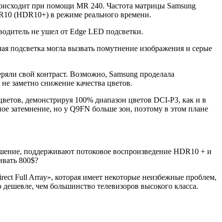
роисходит при помощи MR 240. Частота матрицы Samsung
DR10 (HDR10+) в режиме реального времени.
водитель не ушел от Edge LED подсветки.
ая подсветка могла вызвать помутнение изображения и серые
еряли свой контраст. Возможно, Samsung проделала
 не заметно снижение качества цветов.
етов, демонстрируя 100% диапазон цветов DCI-P3, как и в
ое затемнение, но у Q9FN больше зон, поэтому в этом плане
решение, поддерживают потоковое воспроизведение HDR10 + и
ивать 800$?
ect Full Array», которая имеет некоторые неизбежные проблем,
дешевле, чем большинство телевизоров высокого класса.