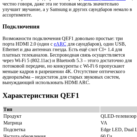
честно говоря, даже эта не топовая модель значительно
улучшит звучание, а у Samsung и других саундбаров немало в
ассортименте.
Подключения
Возможности подключения QEF1 довольно простые: три
порта HDMI 2.0 (один с
eARC
для саундбаров), один USB,
Ethernet и два антеннах гнезда. Есть ещё слот CI+ 1.4 для
платных телеканалов. Беспроводная связь осуществляется
через Wi-Fi 5 (802.11ac) и Bluetooth 5.3 – этого достаточно для
потоковой передачи, но конкуренты с Wi-Fi 6 пропускают
меньше кадров в разрешении 4K. Отсутствие оптического
аудиоразъёма – недостаток для старых звуковых систем,
вынуждающий использовать HDMI ARC.
Характеристики QEF1
Тип
Продукт
QLED-телевизор
Матрица
VA
Подсветка
Edge LED, Dual
Частота обновления
60 Гц