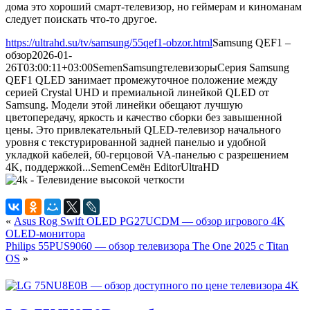
дома это хороший смарт-телевизор, но геймерам и киноманам
следует поискать что-то другое.
https://ultrahd.su/tv/samsung/55qef1-obzor.html
Samsung QEF1 –
обзор
2026-01-
26T03:00:11+03:00
Semen
Samsung
телевизоры
Серия Samsung
QEF1 QLED занимает промежуточное положение между
серией Crystal UHD и премиальной линейкой QLED от
Samsung. Модели этой линейки обещают лучшую
цветопередачу, яркость и качество сборки без завышенной
цены. Это привлекательный QLED-телевизор начального
уровня с текстурированной задней панелью и удобной
укладкой кабелей, 60-герцовой VA-панелью с разрешением
4K, поддержкой...
Semen
Семён
Editor
UltraHD
«
Asus Rog Swift OLED PG27UCDM — обзор игрового 4K
OLED-монитора
Philips 55PUS9060 — обзор телевизора The One 2025 с Titan
OS
»