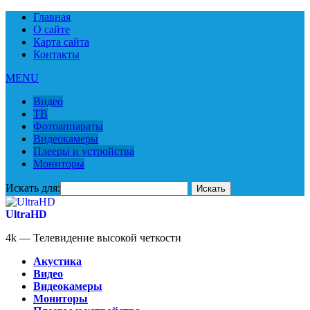
Главная
О сайте
Карта сайта
Контакты
MENU
Видео
ТВ
Фотоаппараты
Видеокамеры
Плееры и устройства
Мониторы
Искать для:
UltraHD
4k — Телевидение высокой четкости
Акустика
Видео
Видеокамеры
Мониторы