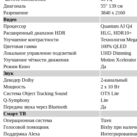
Диагональ
55″ 139 см
Разрешение
3840 x 2160
Видео
Процессор
Quantum AI Q4
Расширенный диапазон HDR
HLG, HDR10+
Улучшение контрастности
Технология Mega 
Цветовая гамма
100% QLED
Локальное управление подсветкой
UHD Dimming
Улучшение чёткости движения
Motion Xcelerator
Режим Кино
Да
Звук
Декодер Dolby
2-канальный
Мощность
2 х 10 Вт
Система Object Tracking Sound
OTS Lite
Q-Symphony
Lite
Передача звука через Bluetooth
Да
Смарт ТВ
Операционная система
Tizen
Голосовой помощник
Bixby при налич
Поддержка Alexa
Интегрированная