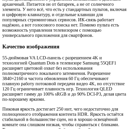
архаичный. Питается он от батареек, а не от солнечного
элемента. У него всё, что есть у стандартных пультов, включая
и цифровую клавиатуру, и отдельные клавиши для
популярных стриминговых сервисов. ИК-связь работает
надёжно, а вот голосового поиска нет. Помимо пульта есть
возможность управления телевизором с помощью
универсального приложения для смартфонов.
Качество изображения
55-дюймовая VA LCD-панель с разрешением 4K и
технологией Quantum Dots в телевизоре Samsung 55QEF1
расширяет цветовой охват без использования
полноматричного локального затемнения. Разрешение
3840×2160 и частота обновления 60 Гц обеспечивают
плавную работу потоковой передачи видео 4K, но отсутствие
120 Гц ограничивает плавность игр. Технология QLED
расширяет гамму до 100% sRGB и до 90% DCI-P3, делая цвета
по-хорошему яркими.
Пиковая яркость достигает 250 нит, чего недостаточно для
полноценного отображения контента HDR. Яркость остаётся
стабильной в большинстве сцен, но в хорошо освещённой
комнате она слишком низкая, чтобы справиться с бликами.