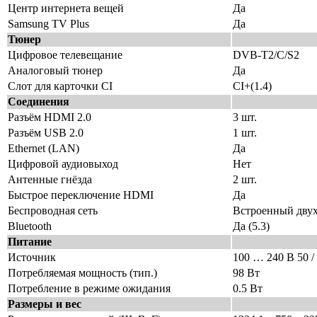
Центр интернета вещей
Да
Samsung TV Plus
Да
Тюнер
Цифровое телевещание
DVB-T2/C/S2
Аналоговый тюнер
Да
Слот для карточки CI
CI+(1.4)
Соединения
Разъём HDMI 2.0
3 шт.
Разъём USB 2.0
1 шт.
Ethernet (LAN)
Да
Цифровой аудиовыход
Нет
Антенные гнёзда
2 шт.
Быстрое переключение HDMI
Да
Беспроводная сеть
Встроенный двух
Bluetooth
Да (5.3)
Питание
Источник
100 … 240 В 50 /
Потребляемая мощность (тип.)
98 Вт
Потребление в режиме ожидания
0.5 Вт
Размеры и вес