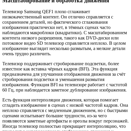
Масштабирование и обработка движения
Телевизор Samsung QEF1 плохо сглаживает
низкокачественный контент. Он отлично справляется с
сохранением деталей, но фактического сглаживания
изображения практически нет, в тёмных сценах часто
наблюдаются макроблоки (квадратики). С масштабированием
контента низкого разрешения, такого как DVD-диски или
потоковое видео SD телевизор справляется неплохо. В целом
изображение выглядит несколько размытым, а мелкие детали
очень трудно различить.
Телевизор поддерживает стробирование подсветки, более
известное как вставка чёрных кадров (BFI). Эта функция
предназначена для улучшения отображения движения за счёт
стробирования подсветки и уменьшения размытия
изображения. Функция BFI на телевизоре работает с частотой
60 Гц, при наблюдается заметное дублирование изображения.
Есть функция интерполяции движения, которая помогает
сгладить изображение в сценах с низкой частотой кадров. Она
неплохо справляется с медленным движением, но с быстрыми
сценами испытывает большие трудности, из-за чего
появляются заметные артефакты и ореолы вокруг персонажей.
Иногда телевизор полностью прекращает интерполяцию, что