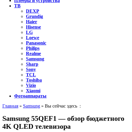
Плееры и устройства
ТВ
DEXP
Grundig
Haier
Hisense
LG
Loewe
Panasonic
Philips
Realme
Samsung
Sharp
Sony
TCL
Toshiba
Vizio
Xiaomi
Фотоаппараты
Главная
»
Samsung
» Вы сейчас здесь :
Samsung 55QEF1 — обзор бюджетного
4K QLED телевизора