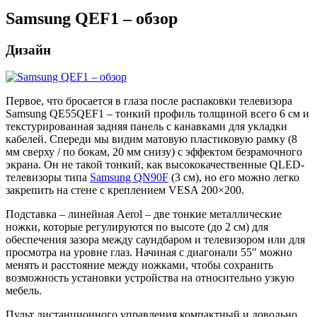
Samsung QEF1 – обзор
Дизайн
Первое, что бросается в глаза после распаковки телевизора
Samsung QE55QEF1 – тонкий профиль толщиной всего 6 см и
текстурированная задняя панель с канавками для укладки
кабелей. Спереди мы видим матовую пластиковую рамку (8
мм сверху / по бокам, 20 мм снизу) с эффектом безрамочного
экрана. Он не такой тонкий, как высококачественные QLED-
телевизоры типа
Samsung QN90F
(3 см), но его можно легко
закрепить на стене с креплением VESA 200×200.
Подставка – линейная Aerol – две тонкие металлические
ножки, которые регулируются по высоте (до 2 см) для
обеспечения зазора между саундбаром и телевизором или для
просмотра на уровне глаз. Начиная с диагонали 55″ можно
менять и расстояние между ножками, чтобы сохранить
возможность установки устройства на относительно узкую
мебель.
Пульт дистанционного управления компактный и довольно