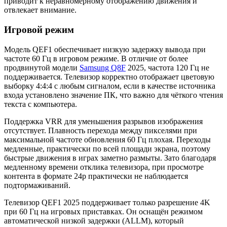
приводит к неравномерному отображению движения и
отвлекает внимание.
Игровой режим
Модель QEF1 обеспечивает низкую задержку вывода при
частоте 60 Гц в игровом режиме. В отличие от более
продвинутой модели
Samsung Q8F
2025, частота 120 Гц не
поддерживается. Телевизор корректно отображает цветовую
выборку 4:4:4 с любым сигналом, если в качестве источника
входа установлено значение ПК, что важно для чёткого чтения
текста с компьютера.
Поддержка VRR для уменьшения разрывов изображения
отсутствует. Плавность перехода между пикселями при
максимальной частоте обновления 60 Гц плохая. Переходы
медленные, практически по всей площади экрана, поэтому
быстрые движения в играх заметно размыты. Зато благодаря
медленному времени отклика телевизора, при просмотре
контента в формате 24p практически не наблюдается
подтормаживаний.
Телевизор QEF1 2025 поддерживает только разрешение 4K
при 60 Гц на игровых приставках. Он оснащён режимом
автоматической низкой задержки (ALLM), который