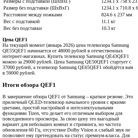
Размеры с подставкой (ШxВxГ)
1234.1 x 758 x 2
Размер без подставки (ШxВxГ)
1234.1 x 710.8 x 
Расстояние между ножками
824.6 x 237 мм
Вес с подставкой
11.1 кг
Вес без подставки
10.3 кг
Цена QEF1
На текущий момент (январь 2026) цена телевизора Samsung
QE55QEF1 начинается от 48000 рублей в отечественных
интернет-магазинах. Купить телевизор Samsung QE43QEF1
можно за 29000 рублей. Цена Samsung QE50QEF1 стартует с
37000 рублей, а телевизор Samsung QE65QEF1 обойдётся вам
в 59000 рублей.
Итоги обзора QEF1
В завершение обзора QEF1 от Samsung – краткое резюме. Это
приличный QLED-телевизор начального уровня с яркими
цветами, простой настройкой и интеллектуальными
функциями Tizen, что делает его отличным выбором для
повседневного просмотра. За свою цену это выгодный
вариант для небольших комнат и стриминга, но частота
обновления 60 Гц, отсутствие Dolby Vision и слабый звук не
позволяют ему претендовать на статус премиум-класса. Для