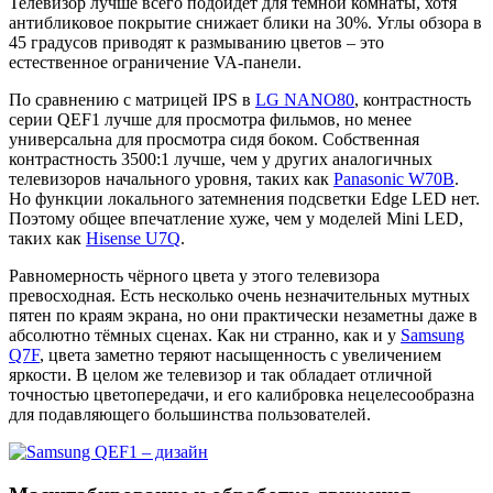
Телевизор лучше всего подойдёт для тёмной комнаты, хотя
антибликовое покрытие снижает блики на 30%. Углы обзора в
45 градусов приводят к размыванию цветов – это
естественное ограничение VA-панели.
По сравнению с матрицей IPS в
LG NANO80
, контрастность
серии QEF1 лучше для просмотра фильмов, но менее
универсальна для просмотра сидя боком. Собственная
контрастность 3500:1 лучше, чем у других аналогичных
телевизоров начального уровня, таких как
Panasonic W70B
.
Но функции локального затемнения подсветки Edge LED нет.
Поэтому общее впечатление хуже, чем у моделей Mini LED,
таких как
Hisense U7Q
.
Равномерность чёрного цвета у этого телевизора
превосходная. Есть несколько очень незначительных мутных
пятен по краям экрана, но они практически незаметны даже в
абсолютно тёмных сценах. Как ни странно, как и у
Samsung
Q7F
, цвета заметно теряют насыщенность с увеличением
яркости. В целом же телевизор и так обладает отличной
точностью цветопередачи, и его калибровка нецелесообразна
для подавляющего большинства пользователей.