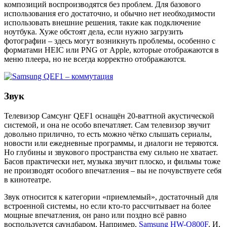
композиций воспроизводятся без проблем. Для базового
использования его достаточно, и обычно нет необходимости
использовать внешние решения, такие как подключение
ноутбука. Хуже обстоят дела, если нужно загрузить
фотографии – здесь могут возникнуть проблемы, особенно с
форматами HEIC или PNG от Apple, которые отображаются в
меню плеера, но не всегда корректно отображаются.
Звук
Телевизор Самсунг QEF1 оснащён 20-ваттной акустической
системой, и она не особо впечатляет. Сам телевизор звучит
довольно прилично, то есть можно чётко слышать сериалы,
новости или ежедневные программы, и диалоги не теряются.
Но глубины и звукового пространства ему сильно не хватает.
Басов практически нет, музыка звучит плоско, и фильмы тоже
не производят особого впечатления – вы не почувствуете себя
в кинотеатре.
Звук относится к категории «приемлемый», достаточный для
встроенной системы, но если кто-то рассчитывает на более
мощные впечатления, он рано или поздно всё равно
воспользуется саундбаром. Например,
Samsung HW-Q800F
. И,