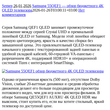
Semen
26.01.2026
Samsung 55QEF1 — обзор бюджетного 4K
QLED телевизора
2026-01-26T03:00:11+03:00
Нет
комментариев
3413
Серия Samsung QEF1 QLED занимает промежуточное
положение между серией Crystal UHD и премиальной
линейкой QLED от Samsung. Модели этой линейки обещают
лучшую цветопередачу, яркость и качество сборки без
завышенной цены. Это привлекательный QLED-телевизор
начального уровня с текстурированной задней панелью и
удобной укладкой кабелей, 60-герцовой VA-панелью с
разрешением 4K, поддержкой HDR10+ и операционной
системой Tizen с интеграцией SmartThings.
Однако ограниченная яркость (500 нит), отсутствие Dolby
Vision, слабые 20-ваттные динамики и средняя обработка
движения делают его больше подходящим для просмотра
потокового видео, чем для игр или просмотра фильмов. В
обзоре Samsung QE55QEF1 AUXRU 4K QLED HDR мы
выясним, стоит купить его, если вы хотите стильный, яркий
телевизор по доступной цене.