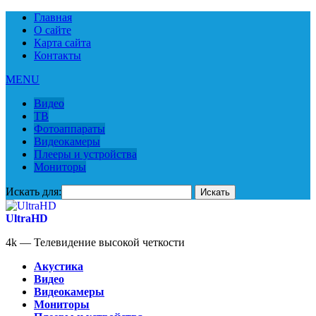
Главная
О сайте
Карта сайта
Контакты
MENU
Видео
ТВ
Фотоаппараты
Видеокамеры
Плееры и устройства
Мониторы
Искать для:
UltraHD
4k — Телевидение высокой четкости
Акустика
Видео
Видеокамеры
Мониторы