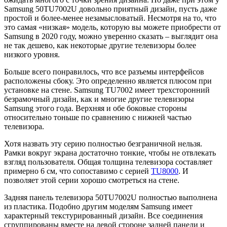
Samsung 50TU7002U довольно приятный дизайн, пусть даже
простой и более-менее незамысловатый. Несмотря на то, что
это самая «низкая» модель, которую вы можете приобрести от
Samsung в 2020 году, можно уверенно сказать – выглядит она
не так дешево, как некоторые другие телевизоры более
низкого уровня.
Больше всего понравилось, что все разъемы интерфейсов
расположены сбоку. Это определенно является плюсом при
установке на стене. Samsung TU7002 имеет трехсторонний
безрамочный дизайн, как и многие другие телевизоры
Samsung этого года. Верхняя и обе боковые стороны
относительно тоньше по сравнению с нижней частью
телевизора.
Хотя назвать эту серию полностью безграничной нельзя.
Рамки вокруг экрана достаточно тонкие, чтобы не отвлекать
взгляд пользователя. Общая толщина телевизора составляет
примерно 6 см, что сопоставимо с серией
TU8000
. И
позволяет этой серии хорошо смотреться на стене.
Задняя панель телевизора 50TU7002U полностью выполнена
из пластика. Подобно другим моделям Samsung имеет
характерный текстурированный дизайн. Все соединения
сгруппированы вместе на левой стороне задней панели и