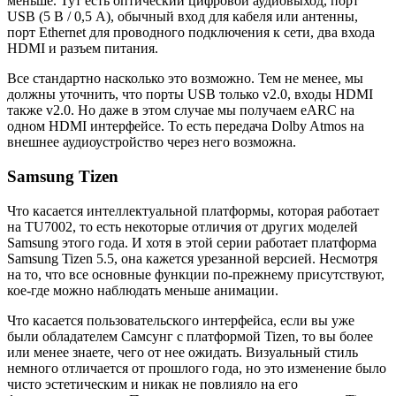
меньше. Тут есть оптический цифровой аудиовыход, порт
USB (5 В / 0,5 А), обычный вход для кабеля или антенны,
порт Ethernet для проводного подключения к сети, два входа
HDMI и разъем питания.
Все стандартно насколько это возможно. Тем не менее, мы
должны уточнить, что порты USB только v2.0, входы HDMI
также v2.0. Но даже в этом случае мы получаем eARC на
одном HDMI интерфейсе. То есть передача Dolby Atmos на
внешнее аудиоустройство через него возможна.
Samsung Tizen
Что касается интеллектуальной платформы, которая работает
на TU7002, то есть некоторые отличия от других моделей
Samsung этого года. И хотя в этой серии работает платформа
Samsung Tizen 5.5, она кажется урезанной версией. Несмотря
на то, что все основные функции по-прежнему присутствуют,
кое-где можно наблюдать меньше анимации.
Что касается пользовательского интерфейса, если вы уже
были обладателем Самсунг с платформой Tizen, то вы более
или менее знаете, чего от нее ожидать. Визуальный стиль
немного отличается от прошлого года, но это изменение было
чисто эстетическим и никак не повлияло на его