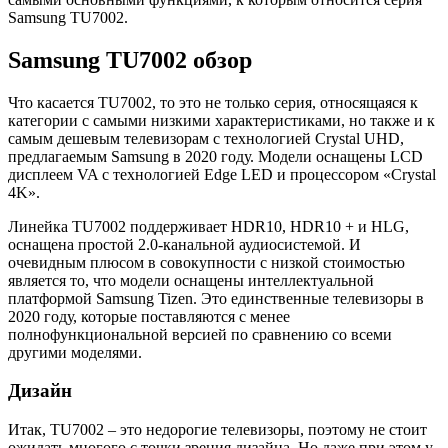
Samsung TU7002.
Samsung TU7002 обзор
Что касается TU7002, то это не только серия, относящаяся к
категории с самыми низкими характеристиками, но также и к
самым дешевым телевизорам с технологией Crystal UHD,
предлагаемым Samsung в 2020 году. Модели оснащены LCD
дисплеем VA с технологией Edge LED и процессором «Crystal
4K».
Линейка TU7002 поддерживает HDR10, HDR10 + и HLG,
оснащена простой 2.0-канальной аудиосистемой. И
очевидным плюсом в совокупности с низкой стоимостью
является то, что модели оснащены интеллектуальной
платформой Samsung Tizen. Это единственные телевизоры в
2020 году, которые поставляются с менее
полнофункциональной версией по сравнению со всеми
другими моделями.
Дизайн
Итак, TU7002 – это недорогие телевизоры, поэтому не стоит
ожидать многого с точки зрения дизайна. Но даже при этом у