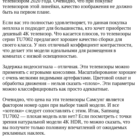
телевизором 2020 года. Очевидно, что при покупке
телевизоров этой линейки, качество изображения не должно
быть на первом плане.
Если вас это полностью удовлетворяет, то данная покупка
неплоха и подходит для большинства, кто хочет приобрести
дешевый 4K телевизор. Что касается плюсов, то телевизоры
серии TU7002 предлагают хорошее качество сборки для
своего класса. У них отличный коэффициент контрастности,
что делает эти модели идеальными для размещения в
комнатах с низкой освещенностью.
Задержка видеосигнала – отличная. Эти телевизоры можно
применять с игровыми консолями. Масштабирование хорошее
с очень мелкими видимыми артефактами. Цветовой охват и
обработка движения – нельзя сказать «плохо». Эти параметры
можно классифицировать как просто адекватные.
Очевидно, что цена на эти телевизоры Самсунг является
фактором номер один при выборе такой модели. И все
«хотелки» следует сопоставлять с этим. Итак, Samsung
TU7002 — плохая модель или нет? Если посмотреть с точки
зрения натуральной модели 4K HDR, то можно сказать, что
вы получите только половину впечатлений от ожидаемых
рекламных наклеек.