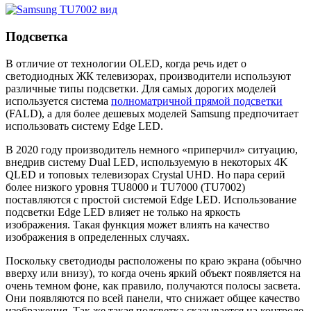
Подсветка
В отличие от технологии OLED, когда речь идет о
светодиодных ЖК телевизорах, производители используют
различные типы подсветки. Для самых дорогих моделей
используется система
полноматричной прямой подсветки
(FALD), а для более дешевых моделей Samsung предпочитает
использовать систему Edge LED.
В 2020 году производитель немного «приперчил» ситуацию,
внедрив систему Dual LED, используемую в некоторых 4K
QLED и топовых телевизорах Crystal UHD. Но пара серий
более низкого уровня TU8000 и TU7000 (TU7002)
поставляются с простой системой Edge LED. Использование
подсветки Edge LED влияет не только на яркость
изображения. Такая функция может влиять на качество
изображения в определенных случаях.
Поскольку светодиоды расположены по краю экрана (обычно
вверху или внизу), то когда очень яркий объект появляется на
очень темном фоне, как правило, получаются полосы засвета.
Они появляются по всей панели, что снижает общее качество
изображения. Так же такая подсветка сказывается на контроле