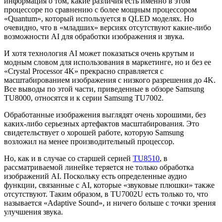
информация о том, какие различия есть именно в этом
процессоре по сравнению с более мощным процессором
«Quantum», который используется в QLED моделях. Но
очевидно, что в «младших» версиях отсутствуют какие-либо
возможности AI для обработки изображения и звука.
И хотя технология AI может показаться очень крутым и
модным словом для использования в маркетинге, но и без ее
«Crystal Processor 4K» прекрасно справляется с
масштабированием изображения с низкого разрешения до 4K.
Все выводы по этой части, приведенные в обзоре Samsung
TU8000, относятся и к серии Samsung TU7002.
Обработанные изображения выглядят очень хорошими, без
каких-либо серьезных артефактов масштабирования. Это
свидетельствует о хорошей работе, которую Samsung
возложил на менее производительный процессор.
Но, как и в случае со старшей серией
TU8510
, в
рассматриваемой линейке теряется не только обработка
изображений AI. Поскольку есть определенные аудио
функции, связанные с AI, которые «звуковые плюшки» также
отсутствуют. Таким образом, в TU7002U есть только то, что
называется «Adaptive Sound», и ничего больше с точки зрения
улучшения звука.