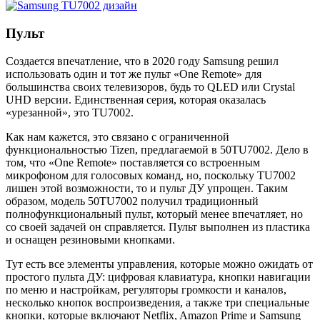
Пульт
Создается впечатление, что в 2020 году Samsung решил
использовать один и тот же пульт «One Remote» для
большинства своих телевизоров, будь то QLED или Crystal
UHD версии. Единственная серия, которая оказалась
«урезанной», это TU7002.
Как нам кажется, это связано с ограниченной
функциональностью Tizen, предлагаемой в 50TU7002. Дело в
том, что «One Remote» поставляется со встроенным
микрофоном для голосовых команд, но, поскольку TU7002
лишен этой возможности, то и пульт ДУ упрощен. Таким
образом, модель 50TU7002 получил традиционный
полнофункциональный пульт, который менее впечатляет, но
со своей задачей он справляется. Пульт выполнен из пластика
и оснащен резиновыми кнопками.
Тут есть все элементы управления, которые можно ожидать от
простого пульта ДУ: цифровая клавиатура, кнопки навигации
по меню и настройкам, регуляторы громкости и каналов,
несколько кнопок воспроизведения, а также три специальные
кнопки, которые включают Netflix, Amazon Prime и Samsung