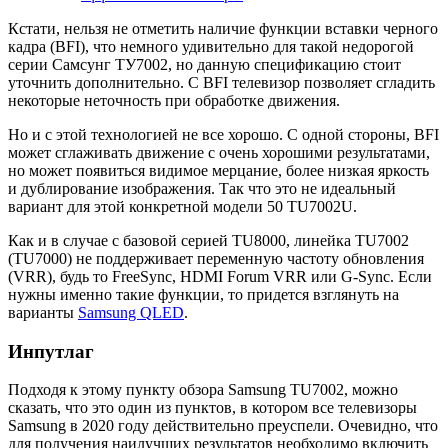
Кстати, нельзя не отметить наличие функции вставки черного
кадра (BFI), что немного удивительно для такой недорогой
серии Самсунг ТУ7002, но данную спецификацию стоит
уточнить дополнительно. С BFI телевизор позволяет сгладить
некоторые неточность при обработке движения.
Но и с этой технологией не все хорошо. С одной стороны, BFI
может сглаживать движение с очень хорошими результатами,
но может появиться видимое мерцание, более низкая яркость
и дублирование изображения. Так что это не идеальный
вариант для этой конкретной модели 50 TU7002U.
Как и в случае с базовой серией TU8000, линейка TU7002
(TU7000) не поддерживает переменную частоту обновления
(VRR), будь то FreeSync, HDMI Forum VRR или G-Sync. Если
нужны именно такие функции, то придется взглянуть на
варианты
Samsung QLED
.
Инпутлаг
Подходя к этому пункту обзора Samsung TU7002, можно
сказать, что это один из пунктов, в котором все телевизоры
Samsung в 2020 году действительно преуспели. Очевидно, что
для получения наилучших результатов необходимо включить