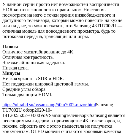
У данной серии просто нет возможностей воспроизвести
HDR контент «полностью правильно». Но если вы
посмотрите на него с точки зрения низкобюджетного и
доступного телевизора, который можно повесить на кухне
или на даче, то можно сказать, что Samsung 43TU7002U —
отличная модель для повседневного просмотра, будь то
потоковая передача, трансляция или игры.
Плюсы
Отличное масштабирование до 4K.
Отличная контрастность.
Чрезвычайно низкая задержка.
Низкая цена.
Минусы
Низкая яркость в SDR и HDR.
Нет поддержки широкой цветовой гаммы.
Средние углы обзора.
Только два порта HDMI.
https://ultrahd.su/tv/samsung/50tu7002-obzor.html
Samsung
TU7002U обзор
2020-10-
14T20:55:02+03:00
VoV
Samsung
телевизоры
Samsung является
неоспоримым лидером в производстве 4K телевизоров, и,
похоже, сбросить его с этого пьедестала не получится
конкурентам. OLED модели считаются королями качества