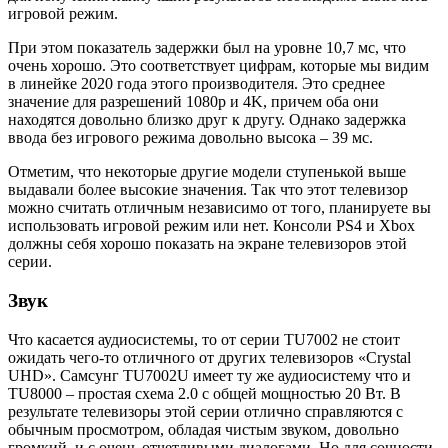
игровой режим.
При этом показатель задержки был на уровне 10,7 мс, что
очень хорошо. Это соответствует цифрам, которые мы видим
в линейке 2020 года этого производителя. Это среднее
значение для разрешений 1080p и 4K, причем оба они
находятся довольно близко друг к другу. Однако задержка
ввода без игрового режима довольно высока – 39 мс.
Отметим, что некоторые другие модели ступенькой выше
выдавали более высокие значения. Так что этот телевизор
можно считать отличным независимо от того, планируете вы
использовать игровой режим или нет. Консоли PS4 и Xbox
должны себя хорошо показать на экране телевизоров этой
серии.
Звук
Что касается аудиосистемы, то от серии TU7002 не стоит
ожидать чего-то отличного от других телевизоров «Crystal
UHD». Самсунг TU7002U имеет ту же аудиосистему что и
TU8000 – простая схема 2.0 с общей мощностью 20 Вт. В
результате телевизоры этой серии отлично справляются с
обычным просмотром, обладая чистым звуком, довольно
громкий, и с очень отчетливыми диалогами. Но для сочности