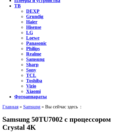
Плееры и устройства
ТВ
DEXP
Grundig
Haier
Hisense
LG
Loewe
Panasonic
Philips
Realme
Samsung
Sharp
Sony
TCL
Toshiba
Vizio
Xiaomi
Фотоаппараты
Главная
»
Samsung
» Вы сейчас здесь :
Samsung 50TU7002 с процессором
Crystal 4K