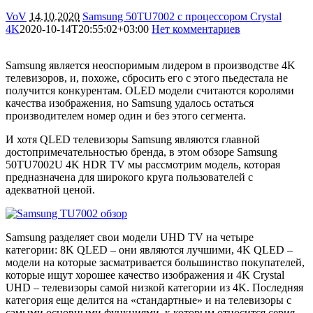
VoV
14.10.2020
Samsung 50TU7002 с процессором Crystal
4K
2020-10-14T20:55:02+03:00
Нет комментариев
9914
Samsung является неоспоримым лидером в производстве 4K
телевизоров, и, похоже, сбросить его с этого пьедестала не
получится конкурентам. OLED модели считаются королями
качества изображения, но Samsung удалось остаться
производителем номер один и без этого сегмента.
И хотя QLED телевизоры Samsung являются главной
достопримечательностью бренда, в этом обзоре Samsung
50TU7002U 4K HDR TV мы рассмотрим модель, которая
предназначена для широкого круга пользователей с
адекватной ценой.
Samsung разделяет свои модели UHD TV на четыре
категории: 8K QLED – они являются лучшими, 4K QLED –
модели на которые засматривается большинство покупателей,
которые ищут хорошее качество изображения и 4K Crystal
UHD – телевизоры самой низкой категории из 4K. Последняя
категория еще делится на «стандартные» и на телевизоры с
самыми основными функциями, к которым относится серия