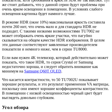
показатель, хотя требования к яркости SDR не так высоки. Тут
же стоит добавить, что у данной серии будут проблемы при
очень ярком освещении в помещении. В условиях слабого
освещения картинка будет намного лучше.
В режиме HDR (окне 10%) максимальная яркость составила
почти 260 нит, что очень мало и для стандарта HDR не
подходит. С такими низкими возможностями TU7002 не
может отображать очень яркие участки, что пагубно
сказывается на общем качестве HDR изображения. В целом
эти данные соответствуют заявленные производителем
показатели и немного ниже, чем в серии TU8000.
Если вам нужен 4K телевизор, который действительно может
показать, что такое HDR, то серия Crystal от Samsung
недостаточно хороша, и следует обратить внимание как
минимум на
Samsung Q60T QLED
.
Что касается контрастности, то 50 TU7002U показывает
хорошие результаты, и это результат применения VA матрицы,
поскольку они имеют хорошие коэффициенты контрастности.
В помещении с низкой освещенностью черный цвет будет
выглядеть довольно глубоким.
Угол обзора