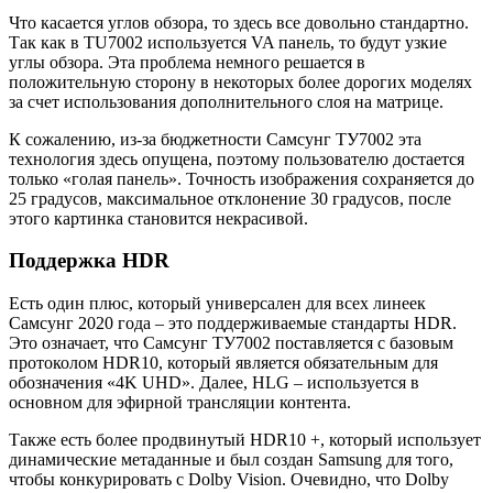
Что касается углов обзора, то здесь все довольно стандартно.
Так как в TU7002 используется VA панель, то будут узкие
углы обзора. Эта проблема немного решается в
положительную сторону в некоторых более дорогих моделях
за счет использования дополнительного слоя на матрице.
К сожалению, из-за бюджетности Самсунг ТУ7002 эта
технология здесь опущена, поэтому пользователю достается
только «голая панель». Точность изображения сохраняется до
25 градусов, максимальное отклонение 30 градусов, после
этого картинка становится некрасивой.
Поддержка HDR
Есть один плюс, который универсален для всех линеек
Самсунг 2020 года – это поддерживаемые стандарты HDR.
Это означает, что Самсунг ТУ7002 поставляется с базовым
протоколом HDR10, который является обязательным для
обозначения «4K UHD». Далее, HLG – используется в
основном для эфирной трансляции контента.
Также есть более продвинутый HDR10 +, который использует
динамические метаданные и был создан Samsung для того,
чтобы конкурировать с Dolby Vision. Очевидно, что Dolby