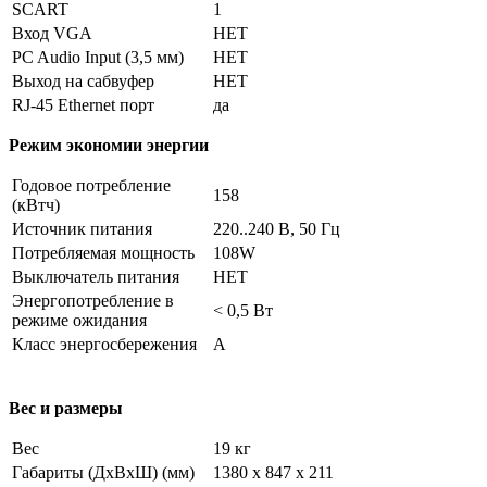
SCART
1
Вход VGA
НЕТ
PC Audio Input (3,5 мм)
НЕТ
Выход на сабвуфер
НЕТ
RJ-45 Ethernet порт
да
Режим экономии энергии
Годовое потребление
158
(кВтч)
Источник питания
220..240 В, 50 Гц
Потребляемая мощность
108W
Выключатель питания
НЕТ
Энергопотребление в
< 0,5 Вт
режиме ожидания
Класс энергосбережения
А
Вес и размеры
Вес
19 кг
Габариты (ДхВхШ) (мм)
1380 x 847 x 211