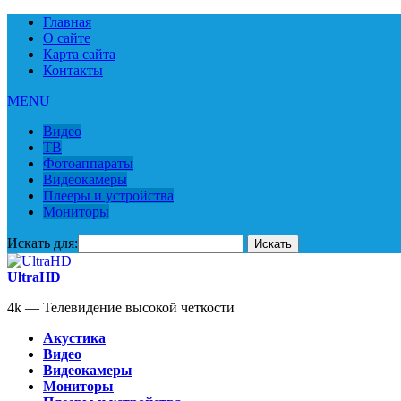
Главная
О сайте
Карта сайта
Контакты
MENU
Видео
ТВ
Фотоаппараты
Видеокамеры
Плееры и устройства
Мониторы
Искать для:
UltraHD
4k — Телевидение высокой четкости
Акустика
Видео
Видеокамеры
Мониторы