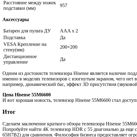
Расстояние между ножек
957
подставки (мм)
Аксессуары
Батареи для пульта ДУ
AAA х 2
Подставка
Да
VESA Крепление на
200×200
стену(мм)
Дистанционное
Да
управление
Одним из достоинств телевизора Hisense является наличие по
именно в моделях телевизоров с изогнутым экраном, чего нет 
например, динамический бас, эффект 3D присутствия (звуковой
Цена Hisense 55M6600
И вот хорошая новость, телевизор Hisense 55M6600 стал досту
Итог
Сделаем заключение краткого обзора телевизора Hisense 55M660
Попробуйте найти 4K телевизор HDR с 55 диагональю да еще с
65H7B2) для сравнения. Философия бизнеса предоставляет огр