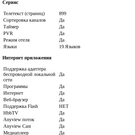
Сервис
Телетекст (страниц)
899
Сортировка каналов
Да
Таймер
Да
PVR
Да
Режим отеля
Да
Языки
19 Языков
Интернет приложения
Поддержка адаптера
беспроводной локальной
Да
сети
Программы
Да
Интернет
Да
Веб-браузер
Да
Поддержка Flash
НЕТ
HbbTV
Да
Anyview поток
Да
Anyview Cast
Да
Медиаплеер
Да