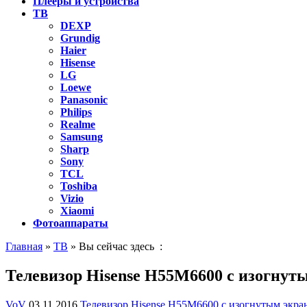
Плееры и устройства
ТВ
DEXP
Grundig
Haier
Hisense
LG
Loewe
Panasonic
Philips
Realme
Samsung
Sharp
Sony
TCL
Toshiba
Vizio
Xiaomi
Фотоаппараты
Главная
»
ТВ
» Вы сейчас здесь :
Телевизор Hisense H55M6600 с изогнут
VoV
03.11.2016
Телевизор Hisense H55M6600 с изогнутым экра