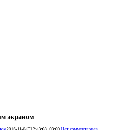
ым экраном
ном
2016-11-04T12:43:08+03:00
Нет комментариев
5321