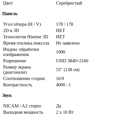
Цвет
Серебристый
Панель
Угол обзора (H / V)
178 / 178
2D в 3D
НЕТ
Технология Hisense 3D
НЕТ
Время отклика пиксела
Не заявлено
Индекс обработки
1000
изображения
Разрешение
UHD 3840×2160
Размер экрана
55″ (138 см)
(диагонали)
Соотношение сторон
16:9
Контрастность
4000 : 1
Звук
NICAM / A2 стерео
Да
Выходная мощность
2 x 10 Вт