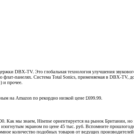
ддержки DBX-TV. Это глобальная технология улучшения звуковог
во флат-панелях. Система Total Sonics, применяемая в DBX-TV, 
) и прочее.
пным на Amazon по рекордно низкой цене £699.99.
0. Как мы знаем, Hisense ориентируется на рынок Британии, но к
 изогнутым экраном по цене 45 тыс. руб. Вспомните прошлогод
омное количество подобных товаров от ведущих производителей S