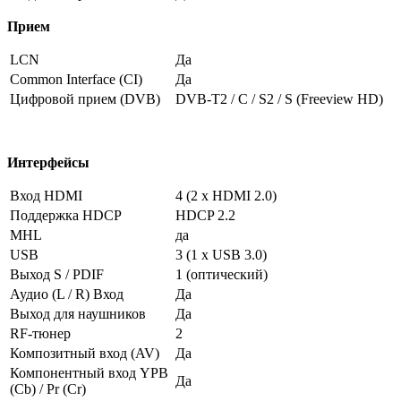
Прием
LCN
Да
Common Interface (CI)
Да
Цифровой прием (DVB)
DVB-T2 / C / S2 / S (Freeview HD)
Интерфейсы
Вход HDMI
4 (2 x HDMI 2.0)
Поддержка HDCP
HDCP 2.2
MHL
да
USB
3 (1 x USB 3.0)
Выход S / PDIF
1 (оптический)
Аудио (L / R) Вход
Да
Выход для наушников
Да
RF-тюнер
2
Композитный вход (AV)
Да
Компонентный вход YPB
Да
(Cb) / Pr (Cr)