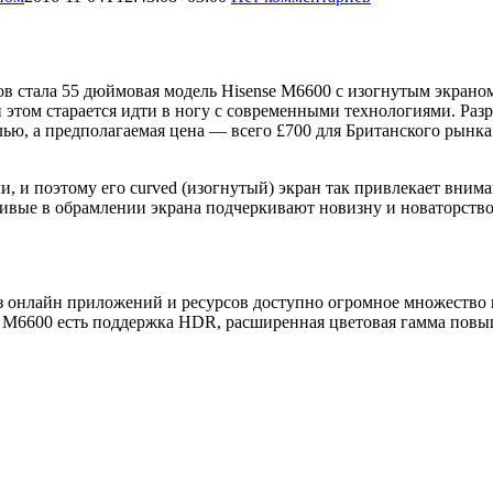
стала 55 дюймовая модель Hisense M6600 с изогнутым экраном.
и этом старается идти в ногу с современными технологиями. Раз
ю, а предполагаемая цена — всего £700 для Британского рынка
и, и поэтому его curved (изогнутый) экран так привлекает вним
кривые в обрамлении экрана подчеркивают новизну и новаторст
з онлайн приложений и ресурсов доступно огромное множество и
se M6600 есть поддержка HDR, расширенная цветовая гамма повы