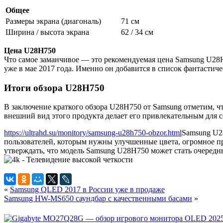
Общее
Размеры экрана (диагональ)
71 см
Ширина / высота экрана
62 / 34 см
Цена U28H750
Что самое заманчивое — это рекомендуемая цена Samsung U28H7
уже в мае 2017 года. Именно он добавится в список фантасти
Итоги обзора U28H750
В заключение краткого обзора U28H750 от Samsung отметим, ч
внешний вид этого продукта делает его привлекательным для 
https://ultrahd.su/monitory/samsung-u28h750-obzor.html
Samsung U2
пользователей, которым нужны улучшенные цвета, огромное пр
утверждать, что модель Samsung U28H750 может стать очередны
«
Samsung QLED 2017 в России уже в продаже
Samsung HW-MS650 саундбар с качественными басами
»