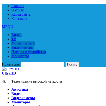
Главная
О сайте
Карта сайта
Контакты
MENU
Видео
ТВ
Фотоаппараты
Видеокамеры
Плееры и устройства
Мониторы
Искать для:
UltraHD
4k — Телевидение высокой четкости
Акустика
Видео
Видеокамеры
Мониторы