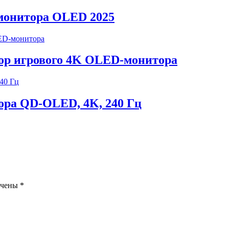
монитора OLED 2025
ор игрового 4K OLED-монитора
тора QD-OLED, 4K, 240 Гц
ечены
*