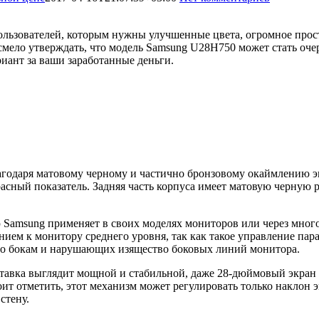
зователей, которым нужны улучшенные цвета, огромное простра
смело утверждать, что модель Samsung U28H750 может стать оч
риант за ваши заработанные деньги.
годаря матовому черному и частично бронзовому окаймлению эк
красный показатель. Задняя часть корпуса имеет матовую черну
 Samsung применяет в своих моделях мониторов или через мног
ием к монитору среднего уровня, так как такое управление па
по бокам и нарушающих изящество боковых линий монитора.
одставка выглядит мощной и стабильной, даже 28-дюймовый экра
ит отметить, этот механизм может регулировать только наклон э
стену.