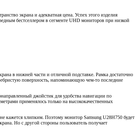
нство экрана и адекватная цена. Успех этого изделия
ередным бестселлером в сегменте UHD мониторов при низкой
рана в нижней части и отличной подставке. Рамка достаточно
ю ребристую поверхность, напоминающую чем-то последние
онаправленный джойстик для удобства навигации по
раметрами применялось только на высококачественных
н не кажется хлипким. Поэтому монитор Samsung U28H750 будет
крана. Но с другой стороны пользователь получает