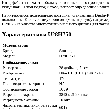
Интерфейсы занимают небольшую часть тыльного пространства
укладывать. Такой подход к этому вопросу определенно нрави
Из интерфейсов пользователю доступны: стандартный DisplayP
подключать 4K-совместимую консоль (хоть игровую), например
U28H750 в качестве многофункционального дисплея для макси
Характеристики U28H750
Модель, серия
Бренд
Samsung
Модель
U28H750
Изображение, экран
Размер экрана
28 дюймов, 71 см
Изображение
Ultra HD (UHD) / 4K / 2160p
Тип матрицы
TN
Производитель матрицы
NA
Соотношение сторон
16 : 9
Разрешение экрана
3840 x 2160 пикс
Разрядность матрицы
10 бит
Частота вертикальной развёртки
60 Гц