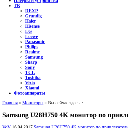
Плееры и устройства
ТВ
DEXP
Grundig
Haier
Hisense
LG
Loewe
Panasonic
Philips
Realme
Samsung
Sharp
Sony
TCL
Toshiba
Vizio
Xiaomi
Фотоаппараты
Главная
»
Мониторы
» Вы сейчас здесь :
Samsung U28H750 4K монитор по привл
VoV
16.04.2017
Samsung U28H750 4K монитор по привлекател