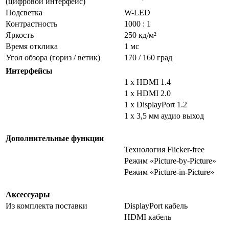
(цифровой интерфейс)
Подсветка
W-LED
Контрастность
1000 : 1
Яркость
250 кд/м²
Время отклика
1 мс
Угол обзора (гориз / ветик)
170 / 160 град
Интерфейсы
1 x HDMI 1.4
1 x HDMI 2.0
1 x DisplayPort 1.2
1 x 3,5 мм аудио выход
Дополнительные функции
Технология Flicker-free
Режим «Picture-by-Picture»
Режим «Picture-in-Picture»
Аксессуары
Из комплекта поставки
DisplayPort кабель
HDMI кабель