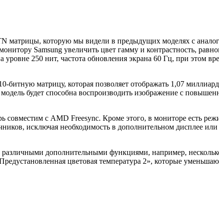
N матрицы, которую мы видели в предыдущих моделях с аналоги
 монитору Samsung увеличить цвет гамму и контрастность, равн
уровне 250 нит, частота обновления экрана 60 Гц, при этом вре
-битную матрицу, которая позволяет отображать 1,07 миллиарда 
та модель будет способна воспроизводить изображение с повы
 совместим с AMD Freesync. Кроме этого, в мониторе есть режим
очников, исключая необходимость в дополнительном дисплее и
т различными дополнительными функциями, например, нескольк
едустановленная цветовая температура 2», которые уменьшают 