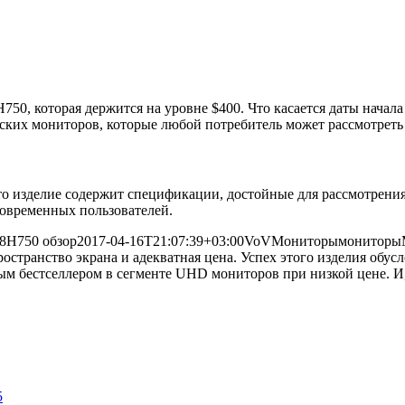
50, которая держится на уровне $400. Что касается даты начал
ческих мониторов, которые любой потребитель может рассмотрет
то изделие содержит спецификации, достойные для рассмотрени
современных пользователей.
8H750 обзор
2017-04-16T21:07:39+03:00
VoV
Мониторы
мониторы
остранство экрана и адекватная цена. Успех этого изделия обу
м бестселлером в сегменте UHD мониторов при низкой цене. И, 