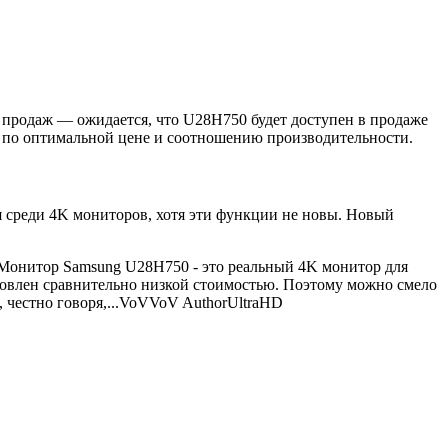
а продаж — ожидается, что U28H750 будет доступен в продаже
ь по оптимальной цене и соотношению производительности.
я среди 4K мониторов, хотя эти функции не новы. Новый
Монитор Samsung U28H750 - это реальный 4K монитор для
словлен сравнительно низкой стоимостью. Поэтому можно смело
честно говоря,...
VoV
VoV
Author
UltraHD