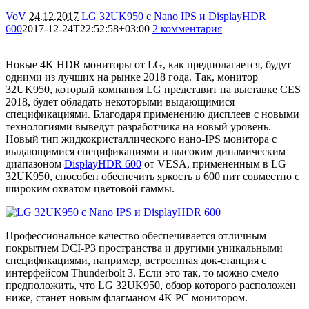
VoV
24.12.2017
LG 32UK950 с Nano IPS и DisplayHDR
600
2017-12-24T22:52:58+03:00
2 комментария
8513
Новые 4K HDR мониторы от LG, как предполагается, будут
одними из лучших на рынке 2018 года. Так, монитор
32UK950, который компания LG представит на выставке CES
2018, будет обладать некоторыми выдающимися
спецификациями. Благодаря применению дисплеев с новыми
технологиями выведут разработчика на новый уровень.
Новый тип жидкокристаллического нано-IPS монитора с
выдающимися спецификациями и высоким динамическим
диапазоном
DisplayHDR 600
от VESA, примененным в LG
32UK950, способен обеспечить яркость в 600 нит совместно с
широким охватом цветовой гаммы.
Профессиональное качество обеспечивается отличным
покрытием DCI-P3 пространства и другими уникальными
спецификациями, например, встроенная док-станция с
интерфейсом Thunderbolt 3. Если это так, то можно смело
предположить, что LG 32UK950, обзор которого расположен
ниже, станет новым флагманом 4K PC монитором.