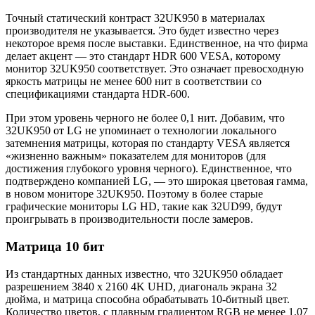
Точный статический контраст 32UK950 в материалах
производителя не указывается. Это будет известно через
некоторое время после выставки. Единственное, на что фирма
делает акцент — это стандарт HDR 600 VESA, которому
монитор 32UK950 соответствует. Это означает превосходную
яркость матрицы не менее 600 нит в соответствии со
спецификациями стандарта HDR-600.
При этом уровень черного не более 0,1 нит. Добавим, что
32UK950 от LG не упоминает о технологии локального
затемнения матрицы, которая по стандарту VESA является
«жизненно важным» показателем для мониторов (для
достижения глубокого уровня черного). Единственное, что
подтверждено компанией LG, — это широкая цветовая гамма,
в новом мониторе 32UK950. Поэтому в более старые
графические мониторы LG HD, такие как 32UD99, будут
проигрывать в производительности после замеров.
Матрица 10 бит
Из стандартных данных известно, что 32UK950 обладает
разрешением 3840 x 2160 4K UHD, диагональ экрана 32
дюйма, и матрица способна обрабатывать 10-битный цвет.
Количество цветов, с плавным градиентом RGB не менее 1,07