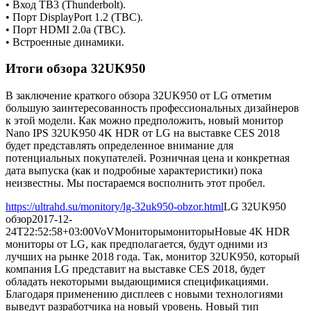
• Вход TB3 (Thunderbolt).
• Порт DisplayPort 1.2 (TBC).
• Порт HDMI 2.0a (TBC).
• Встроенные динамики.
Итоги обзора 32UK950
В заключение краткого обзора 32UK950 от LG отметим
большую заинтересованность профессиональных дизайнеров
к этой модели. Как можно предположить, новый монитор
Nano IPS 32UK950 4K HDR от LG на выставке CES 2018
будет представлять определенное внимание для
потенциальных покупателей. Розничная цена и конкретная
дата выпуска (как и подробные характеристики) пока
неизвестны. Мы постараемся восполнить этот пробел.
https://ultrahd.su/monitory/lg-32uk950-obzor.html
LG 32UK950
обзор
2017-12-
24T22:52:58+03:00
VoV
Мониторы
мониторы
Новые 4K HDR
мониторы от LG, как предполагается, будут одними из
лучших на рынке 2018 года. Так, монитор 32UK950, который
компания LG представит на выставке CES 2018, будет
обладать некоторыми выдающимися спецификациями.
Благодаря применению дисплеев с новыми технологиями
выведут разработчика на новый уровень. Новый тип