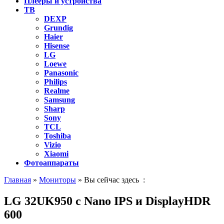
Плееры и устройства
ТВ
DEXP
Grundig
Haier
Hisense
LG
Loewe
Panasonic
Philips
Realme
Samsung
Sharp
Sony
TCL
Toshiba
Vizio
Xiaomi
Фотоаппараты
Главная
»
Мониторы
» Вы сейчас здесь :
LG 32UK950 с Nano IPS и DisplayHDR
600