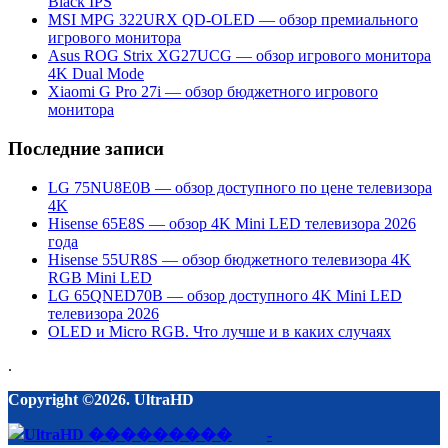
Black IPS
MSI MPG 322URX QD-OLED — обзор премиального
игрового монитора
Asus ROG Strix XG27UCG — обзор игрового монитора
4K Dual Mode
Xiaomi G Pro 27i — обзор бюджетного игрового
монитора
Последние записи
LG 75NU8E0B — обзор доступного по цене телевизора
4K
Hisense 65E8S — обзор 4K Mini LED телевизора 2026
года
Hisense 55UR8S — обзор бюджетного телевизора 4K
RGB Mini LED
LG 65QNED70B — обзор доступного 4K Mini LED
телевизора 2026
OLED и Micro RGB. Что лучше и в каких случаях
.
Copyright ©2026. UltraHD
-