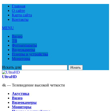
Главная
О сайте
Карта сайта
Контакты
MENU
Видео
ТВ
Фотоаппараты
Видеокамеры
Плееры и устройства
Мониторы
Искать для:
UltraHD
4k — Телевидение высокой четкости
Акустика
Видео
Видеокамеры
Мониторы