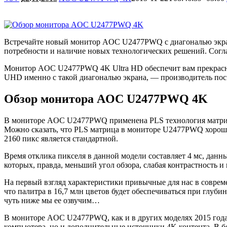
Встречайте новый монитор AOC U2477PWQ с диагональю экрана
потребности и наличие новых технологических решений. Согл
Монитор AOC U2477PWQ 4K Ultra HD обеспечит вам прекрасны
UHD именно с такой диагональю экрана, — производитель пос
Обзор монитора AOC U2477PWQ 4K
В мониторе AOC U2477PWQ применена PLS технология матрицы,
Можно сказать, что PLS матрица в мониторе U2477PWQ хорошо 
2160 пикс является стандартной.
Время отклика пикселя в данной модели составляет 4 мс, данны
которых, правда, меньший угол обзора, слабая контрастность и 
На первый взгляд характеристики привычные для нас в соврем
что палитра в 16,7 млн цветов будет обеспечиваться при глу
чуть ниже мы ее озвучим…
В мониторе AOC U2477PWQ, как и в других моделях 2015 года
компьютера, но и дополнительные источники 4K контента. В бол