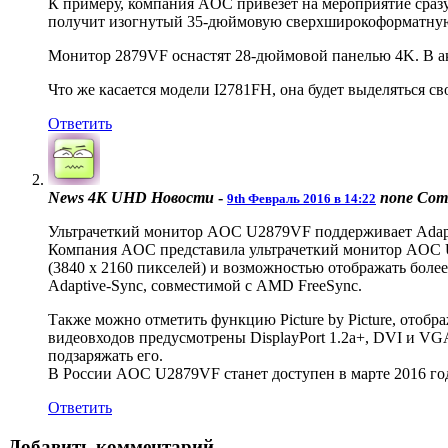
К примеру, компания AOC привезёт на мероприятие сраз
получит изогнутый 35-дюймовую сверхширокоформатную п
Монитор 2879VF оснастят 28-дюймовой панелью 4K. В акт
Что же касается модели I2781FH, она будет выделяться с
Ответить
News 4K UHD Новости
-
none
Comm
9th Февраль 2016 в 14:22
Ультрачеткий монитор AOC U2879VF поддерживает Adap
Компания AOC представила ультрачеткий монитор AOC 
(3840 x 2160 пикселей) и возможностью отображать более
Adaptive-Sync, совместимой с AMD FreeSync.
Также можно отметить функцию Picture by Picture, отобр
видеовходов предусмотрены DisplayPort 1.2a+, DVI и VG
подзаряжать его.
В России AOC U2879VF станет доступен в марте 2016 го
Ответить
Добавить комментарий