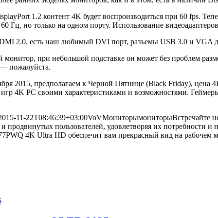
layPort 1.2 контент 4K будет воспроизводиться при 60 fps. Теп
0 Гц, но только на одном порту. Использование видеоадаптеров
DMI 2.0, есть наш любимый DVI порт, разъемы USB 3.0 и VGA д
 монитор, при небольшой подставке он может без проблем разме
 — пожалуйста.
я 2015, предполагаем к Черной Пятнице (Black Friday), цена
 4K PC своими характеристиками и возможностями. Геймеры, б
2015-11-22T08:46:39+03:00
VoV
Мониторы
мониторы
Встречайте 
и продвинутых пользователей, удовлетворяя их потребности и 
WQ 4K Ultra HD обеспечит вам прекрасный вид на рабочем мест