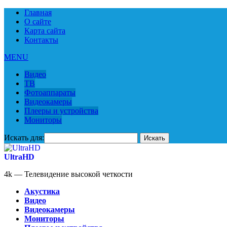
Главная
О сайте
Карта сайта
Контакты
MENU
Видео
ТВ
Фотоаппараты
Видеокамеры
Плееры и устройства
Мониторы
Искать для:
UltraHD
4k — Телевидение высокой четкости
Акустика
Видео
Видеокамеры
Мониторы