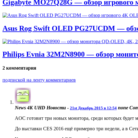
Gigabyte MO27Q28G — обзор игрового 
Asus Rog Swift OLED PG27UCDM — обз
Philips Evnia 32M2N8900 — обзор мони
2 комментария
подпиской на ленту комментариев
News 4K UHD Новости
-
none
Com
21st Декабрь 2015 в 12:54
AOC готовит три новых монитора, среди которых будет
До выставки CES 2016 ещё примерно три недели, а в Сет