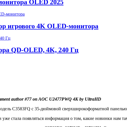
монитора OLED 2025
ор игрового 4K OLED-монитора
тора QD-OLED, 4K, 240 Гц
ment author #77 on AOC U2477PWQ 4K by UltraHD
 модель C3583FQ с 35-дюймовой сверхширокоформатной панелью
и уже стала появляться информация о том, какие новинки нам та