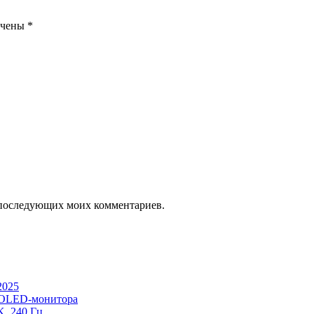
ечены
*
ля последующих моих комментариев.
2025
 OLED-монитора
, 240 Гц