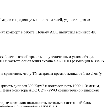
меров и продвинутых пользователей, удовлетворяя их
лнят комфорт в работе. Почему AOC выпустил монитор 4K
я более высокой яркостью и увеличенным углом обзора.
60 Гц частота обновления экрана в 4K UHD резолюции в 3840 x
я сравнения, что у TN матрицы время отклика от 1 до 2 мс (у
ркость дисплея 300 Кд/м2 и контрастность 1000:1. Заметим,
м 4K. Цена монитора AOC U2477PWQ сравнительно невысокая,
торые возможно подключить не только системный блок
playPort 1.2 и интерфейс HDMI 1.4.