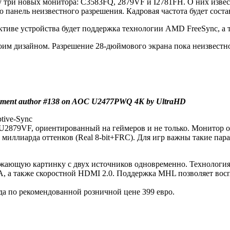
у три новых монитора: C3583FQ, 2879VF и I2781FH. О них изве
анель неизвестного разрешения. Кадровая частота будет состав
иве устройства будет поддержка технологии AMD FreeSync, а та
воим дизайном. Разрешение 28-дюймового экрана пока неизвестн
ent author #138 on AOC U2477PWQ 4K by UltraHD
tive-Sync
U2879VF, ориентированный на геймеров и не только. Монитор
 миллиарда оттенков (Real 8-bit+FRC). Для игр важны такие пар
ажающую картинку с двух источников одновременно. Технология 
A, а также скоростной HDMI 2.0. Поддержка MHL позволяет вос
да по рекомендованной розничной цене 399 евро.