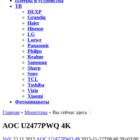
Плееры и устройства
ТВ
DEXP
Grundig
Haier
Hisense
LG
Loewe
Panasonic
Philips
Realme
Samsung
Sharp
Sony
TCL
Toshiba
Vizio
Xiaomi
Фотоаппараты
Главная
»
Мониторы
» Вы сейчас здесь :
AOC U2477PWQ 4K
VoV
22.11.2015
AOC U2477PWQ 4K
2015-11-22T08:46:39+03:00