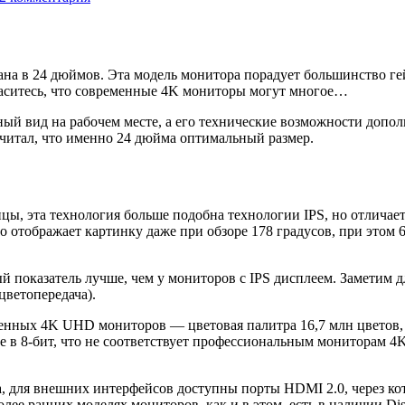
 в 24 дюймов. Эта модель монитора порадует большинство гей
аситесь, что современные 4K мониторы могут многое…
й вид на рабочем месте, а его технические возможности допо
читал, что именно 24 дюйма оптимальный размер.
 эта технология больше подобна технологии IPS, но отличаетс
отображает картинку даже при обзоре 178 градусов, при этом 
й показатель лучше, чем у мониторов с IPS дисплеем. Заметим дл
цветопередача).
енных 4K UHD мониторов — цветовая палитра 16,7 млн цветов, я
бине в 8-бит, что не соответствует профессиональным монитора
, для внешних интерфейсов доступны порты HDMI 2.0, через ко
ее ранних моделях мониторов, как и в этом, есть в наличии Dis