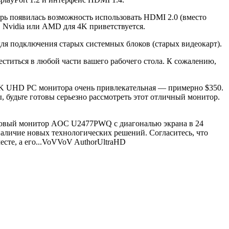
ерь появилась возможность использовать HDMI 2.0 (вместо
 Nvidia или AMD для 4K приветствуется.
ля подключения старых системных блоков (старых видеокарт).
ститься в любой части вашего рабочего стола. К сожалению,
 4K UHD PC монитора очень привлекательная — примерно $350.
удьте готовы серьезно рассмотреть этот отличный монитор.
новый монитор AOC U2477PWQ с диагональю экрана в 24
наличие новых технологических решений. Согласитесь, что
е, а его...
VoV
VoV
Author
UltraHD