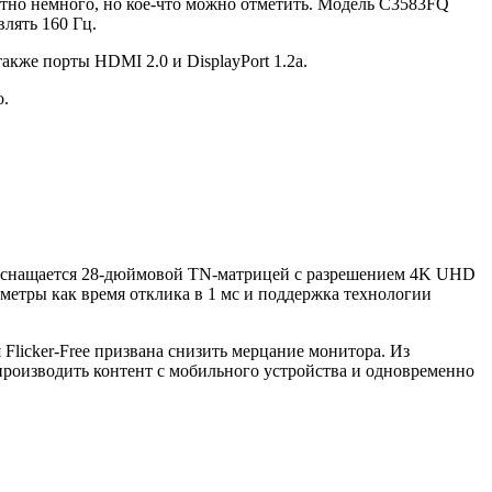
стно немного, но кое-что можно отметить. Модель C3583FQ
лять 160 Гц.
кже порты HDMI 2.0 и DisplayPort 1.2a.
о.
 оснащается 28-дюймовой TN-матрицей с разрешением 4K UHD
аметры как время отклика в 1 мс и поддержка технологии
Flicker-Free призвана снизить мерцание монитора. Из
производить контент с мобильного устройства и одновременно