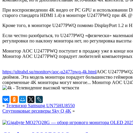
При воспроизведении 4K видео от PC GPU и использовании Disp
старого стандарта HDMI 1.4) в мониторе U2477PWQ при 4K @ 6
Кроме того, в мониторе U2477PWQ помимо DisplayPort 1.2 и H
Если честно разобраться, то U2477PWQ «физически» маленький
регулировки по наклону монитора нет, но регулировка высоты
Монитор AOC U2477PWQ поступит в продажу уже в конце ноябр
Монитор AOC U2477PWQ порадует любителей компьютерных игр
https://ultrahd.su/monitory/aoc-u2477pwq-4k.html
AOC U2477PWQ
дюймов. Эта модель монитора порадует большинство геймеров 
современные 4K мониторы могут многое... Монитор AOC U2477P
«
Телевизор Samsung UN75HU8550
Спутниковые ресиверы Sky Q 4K
»