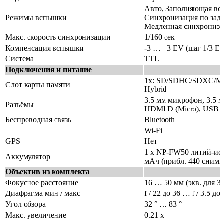
Авто, Заполняющая в
Режимы вспышки
Синхронизация по зад
Медленная синхрониз
Макс. скорость синхронизации
1/160 сек
Компенсация вспышки
-3 … +3 EV (шаг 1/3 
Система
TTL
Подключения и питание
1х: SD/SDHC/SDXC/Me
Слот карты памяти
Hybrid
3.5 мм микрофон, 3.5
Разъёмы
HDMI D (Micro), USB 
Беспроводная связь
Bluetooth
Wi-Fi
GPS
Нет
1 x NP-FW50 литий-ио
Аккумулятор
мАч (прибл. 440 сним
Объектив из комплекта
Фокусное расстояние
16 … 50 мм (экв. для 
Диафрагма мин / макс
f / 22 до 36 … f / 3.5 до
Угол обзора
32 ° … 83 °
Макс. увеличение
0.21 x