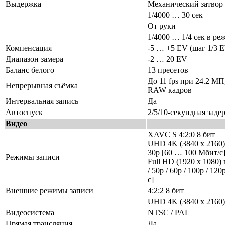
Выдержка
Механический затвор
1/4000 … 30 сек
От руки
1/4000 … 1/4 сек в р
Компенсация
-5 … +5 EV (шаг 1/3 E
Диапазон замера
-2 … 20 EV
Баланс белого
13 пресетов
До 11 fps при 24.2 МП,
Непрерывная съёмка
RAW кадров
Интервальная запись
Да
Автоспуск
2/5/10-секундная заде
Видео
XAVC S 4:2:0 8 бит
UHD 4K (3840 x 2160) 
30p [60 … 100 Мбит/с
Режимы записи
Full HD (1920 x 1080) 
/ 50p / 60p / 100p / 1
с]
Внешние режимы записи
4:2:2 8 бит
UHD 4K (3840 x 2160)
Видеосистема
NTSC / PAL
Прямая трансляция
Да