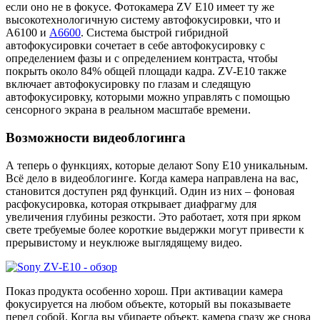
если оно не в фокусе. Фотокамера ZV E10 имеет ту же
высокотехнологичную систему автофокусировки, что и
A6100 и
A6600
. Система быстрой гибридной
автофокусировки сочетает в себе автофокусировку с
определением фазы и с определением контраста, чтобы
покрыть около 84% общей площади кадра. ZV-E10 также
включает автофокусировку по глазам и следящую
автофокусировку, которыми можно управлять с помощью
сенсорного экрана в реальном масштабе времени.
Возможности видеоблогинга
А теперь о функциях, которые делают Sony E10 уникальным.
Всё дело в видеоблогинге. Когда камера направлена на вас,
становится доступен ряд функций. Один из них – фоновая
расфокусировка, которая открывает диафрагму для
увеличения глубины резкости. Это работает, хотя при ярком
свете требуемые более короткие выдержки могут привести к
прерывистому и неуклюже выглядящему видео.
Показ продукта особенно хорош. При активации камера
фокусируется на любом объекте, который вы показываете
перед собой. Когда вы убираете объект, камера сразу же снова