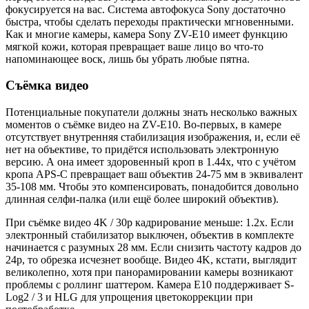
фокусируется на вас. Система автофокуса Sony достаточно
быстра, чтобы сделать переходы практически мгновенными.
Как и многие камеры, камера Sony ZV-E10 имеет функцию
мягкой кожи, которая превращает ваше лицо во что-то
напоминающее воск, лишь бы убрать любые пятна.
Съёмка видео
Потенциальные покупатели должны знать несколько важных
моментов о съёмке видео на ZV-E10. Во-первых, в камере
отсутствует внутренняя стабилизация изображения, и, если её
нет на объективе, то придётся использовать электронную
версию. А она имеет здоровенный кроп в 1.44х, что с учётом
кропа APS-C превращает ваш объектив 24-75 мм в эквивалент
35-108 мм. Чтобы это компенсировать, понадобится довольно
длинная селфи-палка (или ещё более широкий объектив).
При съёмке видео 4K / 30p кадрирование меньше: 1.2x. Если
электронный стабилизатор выключен, объектив в комплекте
начинается с разумных 28 мм. Если снизить частоту кадров до
24p, то обрезка исчезнет вообще. Видео 4K, кстати, выглядит
великолепно, хотя при панорамировании камеры возникают
проблемы с роллинг шаттером. Камера E10 поддерживает S-
Log2 / 3 и HLG для упрощения цветокоррекции при