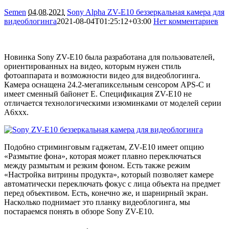
Semen
04.08.2021
Sony Alpha ZV-E10 беззеркальная камера для
видеоблогинга
2021-08-04T01:25:12+03:00
Нет комментариев
4310
Новинка Sony ZV-E10 была разработана для пользователей,
ориентированных на видео, которым нужен стиль
фотоаппарата и возможности видео для видеоблогинга.
Камера оснащена 24.2-мегапиксельным сенсором APS-C и
имеет сменный байонет E. Спецификация ZV-E10 не
отличается технологическими изюминками от моделей серии
A6xxx.
Подобно стриминговым гаджетам, ZV-E10 имеет опцию
«Размытие фона», которая может плавно переключаться
между размытым и резким фоном. Есть также режим
«Настройка витрины продукта», который позволяет камере
автоматически переключать фокус с лица объекта на предмет
перед объективом. Есть, конечно же, и шарнирный экран.
Насколько поднимает это планку видеоблогинга, мы
постараемся понять в обзоре Sony ZV-E10.