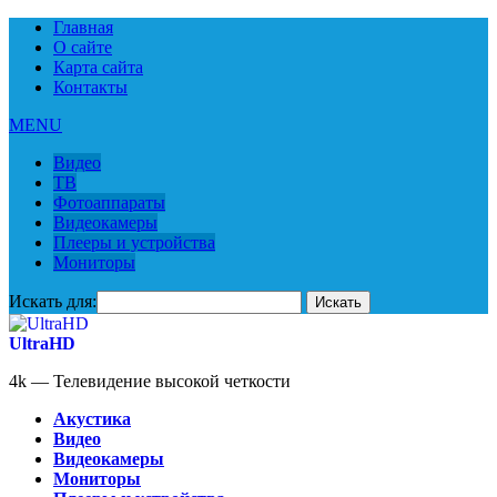
Главная
О сайте
Карта сайта
Контакты
MENU
Видео
ТВ
Фотоаппараты
Видеокамеры
Плееры и устройства
Мониторы
Искать для:
UltraHD
4k — Телевидение высокой четкости
Акустика
Видео
Видеокамеры
Мониторы