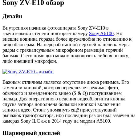
Sony ZV-E10 обзор
Дизайн
Внутренняя начинка фотоаппарата Sony ZV-E10 в
значительной степени повторяет камеру
Sony A6100
. Но
внешне новинка горазда более дружелюбна по отношению к
видеоблогерам. На переработанной верхней панели камеры
рядом с трёхкапсульным микрофоном размещён горячий
башмак. С его помощью можно подключить либо вспышку,
либо внешний микрофон.
Важным отличием является отсутствие диска режимов. Его
заменили кнопкой, которая переключает режимы фото,
обычного и замедленного видео (S & Q) постукиванием
пальца. Для оперативного ведения видеоблогинга кнопка
спуска затвора дополнена большой кнопкой включения
записи видео. Стоит упомянуть ещё присутствующий
рычажок трансфокатора, ибо последний раз он был замечен на
камерах Sony ILC аж в 2014 году на модели A5100.
Шарнирный дисплей