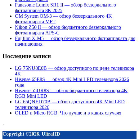
Panasonic Lumix SR1 II — обзор беззеркального
фотоаппарата 8К 2025
OM System OM-3 — обзор беззеркального 4K
фотоаппарата MFT
Nikon Z50 II — обзор бюджетного беззеркального
фотоаппарата APS-C
Fujifilm X-M5 — обзор беззеркального фотоаппарата для
начинающих
Последние записи
LG 75NU8E0B — обзор доступного по цене телевизора
4K
Hisense 65E8S — обзор 4K Mini LED телевизора 2026
года
Hisense 55UR8S — обзор бюджетного телевизора 4K
RGB Mini LED
LG 65QNED70B — обзор доступного 4K Mini LED
телевизора 2026
OLED и Micro RGB. Что лучше и в каких случаях
.
Copyright ©2026. UltraHD