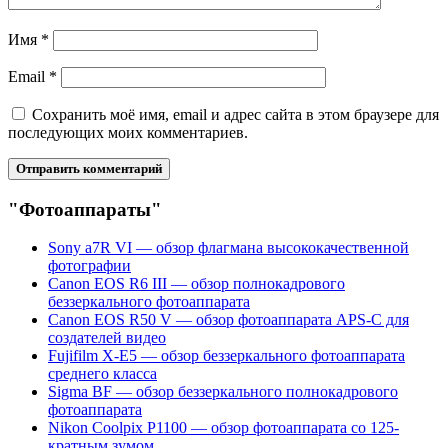
Имя
*
Email
*
Сохранить моё имя, email и адрес сайта в этом браузере для
последующих моих комментариев.
"Фотоаппараты"
Sony a7R VI — обзор флагмана высококачественной
фотографии
Canon EOS R6 III — обзор полнокадрового
беззеркального фотоаппарата
Canon EOS R50 V — обзор фотоаппарата APS-C для
создателей видео
Fujifilm X-E5 — обзор беззеркального фотоаппарата
среднего класса
Sigma BF — обзор беззеркального полнокадрового
фотоаппарата
Nikon Coolpix P1100 — обзор фотоаппарата со 125-
кратным зумом