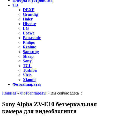
Плееры и устройства
ТВ
DEXP
Grundig
Haier
Hisense
LG
Loewe
Panasonic
Philips
Realme
Samsung
Sharp
Sony
TCL
Toshiba
Vizio
Xiaomi
Фотоаппараты
Главная
»
Фотоаппараты
» Вы сейчас здесь :
Sony Alpha ZV-E10 беззеркальная
камера для видеоблогинга