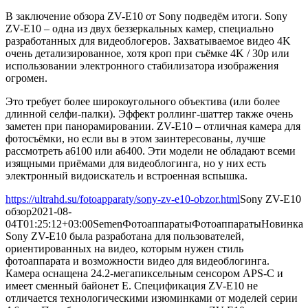
В заключение обзора ZV-E10 от Sony подведём итоги. Sony
ZV-E10 – одна из двух беззеркальных камер, специально
разработанных для видеоблогеров. Захватываемое видео 4K
очень детализированное, хотя кроп при съёмке 4K / 30p или
использовании электронного стабилизатора изображения
огромен.
Это требует более широкоугольного объектива (или более
длинной селфи-палки). Эффект роллинг-шаттер также очень
заметен при панорамировании. ZV-E10 – отличная камера для
фотосъёмки, но если вы в этом заинтересованы, лучше
рассмотреть a6100 или a6400. Эти модели не обладают всеми
изящными приёмами для видеоблогинга, но у них есть
электронный видоискатель и встроенная вспышка.
https://ultrahd.su/fotoapparaty/sony-zv-e10-obzor.html
Sony ZV-E10
обзор
2021-08-
04T01:25:12+03:00
Semen
Фотоаппараты
Фотоаппараты
Новинка
Sony ZV-E10 была разработана для пользователей,
ориентированных на видео, которым нужен стиль
фотоаппарата и возможности видео для видеоблогинга.
Камера оснащена 24.2-мегапиксельным сенсором APS-C и
имеет сменный байонет E. Спецификация ZV-E10 не
отличается технологическими изюминками от моделей серии