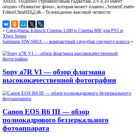
A6xxx. Подобно стриминговым гаджетам, ZV-E10 имеет
опцию «Размытие фона», которая может плавно...
Semen
Семён
Editor
UltraHD
«
Саундбары Klipsch Cinema 1200 и Cinema 800 для PS5 и
Xbox Series
Samsung HW-S60A — компактный саундбар среднего класса
»
Sony a7R VI — обзор флагмана
высококачественной фотографии
Canon EOS R6 III — обзор
полнокадрового беззеркального
фотоаппарата