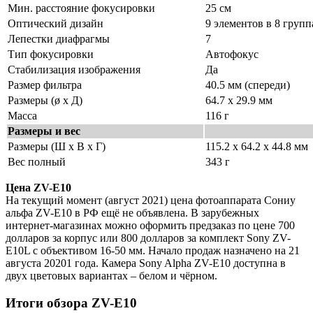
Мин. расстояние фокусировки
25 см
Оптический дизайн
9 элементов в 8 групп
Лепестки диафрагмы
7
Тип фокусировки
Автофокус
Стабилизация изображения
Да
Размер фильтра
40.5 мм (спереди)
Размеры (ø x Д)
64.7 x 29.9 мм
Масса
116 г
Размеры и вес
Размеры (Ш x В x Г)
115.2 x 64.2 x 44.8 мм
Вес полный
343 г
Цена ZV-E10
На текущий момент (август 2021) цена фотоаппарата Сониy
альфа ZV-E10 в РФ ещё не объявлена. В зарубежных
интернет-магазинах можно оформить предзаказ по цене 700
долларов за корпус или 800 долларов за комплект Sony ZV-
E10L с объективом 16-50 мм. Начало продаж назначено на 21
августа 20201 года. Камера Sony Alpha ZV-E10 доступна в
двух цветовых вариантах – белом и чёрном.
Итоги обзора ZV-E10