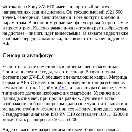
Фотокамера Sony ZV-E10 имеет поворотный во всех
направлениях задний дисплей, Он трёхдюймовый (921 600
точек), сенсорный, медлительный и без доступа к меню и
параметрам. В основном управляет фокусировкой при съёмке
и просмотром. Красная рамка появляется вокруг изображения
на дисплее – значит, идёт видеосъёмка. О захвате видео также
сообщает передняя лампочка, по совместительству подсветка
АФ.
Сенсор и автофокус
Если что-то и не изменилось в линейке шеститысячников
Сони за последние годы, так это сенсор. В связи с этим
фотоаппарат ZV-E10 обещает впечатляющие кадры. Матрица
формата APS-C имеет площадь примерно в три раза больше,
чем датчика типа 1 дюйм в
ZV1
, и в десять раз больше, чем у
типичного датчика изображения смартфона. Увеличенная
площадь означает, при прочих равных, лучшее качество
изображения в более широком диапазоне чувствительности и
меньшую глубину резкости при тех же значениях диафрагмы.
Стандартный диапазон ISO ZV-E10 составляет 100 … 32000 и
может быть расширен до 50 … 51200.
Видео с высоким разрешением не имеет большого смысла,