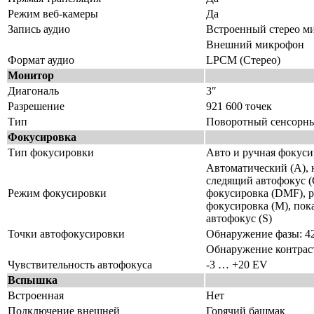
Режим веб-камеры
Да
Запись аудио
Встроенный стерео м
Внешний микрофон
Формат аудио
LPCM (Стерео)
Монитор
Диагональ
3″
Разрешение
921 600 точек
Тип
Поворотный сенсорн
Фокусировка
Тип фокусировки
Авто и ручная фокуси
Автоматический (A),
следящий автофокус (
Режим фокусировки
фокусировка (DMF), 
фокусировка (M), по
автофокус (S)
Точки автофокусировки
Обнаружение фазы: 4
Обнаружение контраст
Чувствительность автофокуса
-3 … +20 EV
Вспышка
Встроенная
Нет
Подключение внешней
Горячий башмак