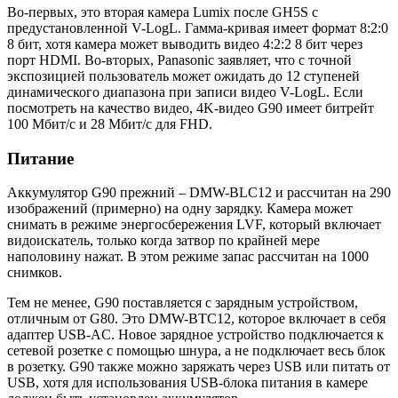
Во-первых, это вторая камера Lumix после GH5S с
предустановленной V-LogL. Гамма-кривая имеет формат 8:2:0
8 бит, хотя камера может выводить видео 4:2:2 8 бит через
порт HDMI. Во-вторых, Panasonic заявляет, что с точной
экспозицией пользователь может ожидать до 12 ступеней
динамического диапазона при записи видео V-LogL. Если
посмотреть на качество видео, 4K-видео G90 имеет битрейт
100 Мбит/с и 28 Мбит/с для FHD.
Питание
Аккумулятор G90 прежний – DMW-BLC12 и рассчитан на 290
изображений (примерно) на одну зарядку. Камера может
снимать в режиме энергосбережения LVF, который включает
видоискатель, только когда затвор по крайней мере
наполовину нажат. В этом режиме запас рассчитан на 1000
снимков.
Тем не менее, G90 поставляется с зарядным устройством,
отличным от G80. Это DMW-BTC12, которое включает в себя
адаптер USB-AC. Новое зарядное устройство подключается к
сетевой розетке с помощью шнура, а не подключает весь блок
в розетку. G90 также можно заряжать через USB или питать от
USB, хотя для использования USB-блока питания в камере