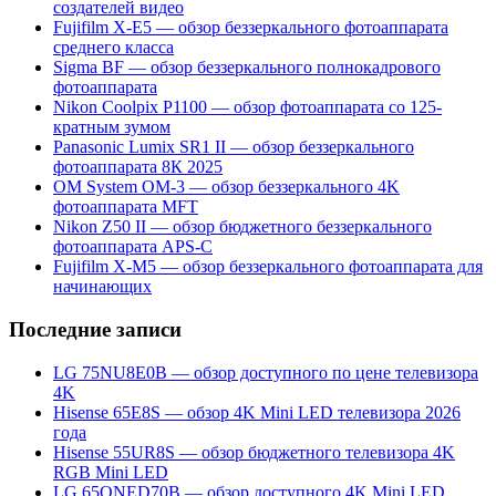
создателей видео
Fujifilm X-E5 — обзор беззеркального фотоаппарата
среднего класса
Sigma BF — обзор беззеркального полнокадрового
фотоаппарата
Nikon Coolpix P1100 — обзор фотоаппарата со 125-
кратным зумом
Panasonic Lumix SR1 II — обзор беззеркального
фотоаппарата 8К 2025
OM System OM-3 — обзор беззеркального 4K
фотоаппарата MFT
Nikon Z50 II — обзор бюджетного беззеркального
фотоаппарата APS-C
Fujifilm X-M5 — обзор беззеркального фотоаппарата для
начинающих
Последние записи
LG 75NU8E0B — обзор доступного по цене телевизора
4K
Hisense 65E8S — обзор 4K Mini LED телевизора 2026
года
Hisense 55UR8S — обзор бюджетного телевизора 4K
RGB Mini LED
LG 65QNED70B — обзор доступного 4K Mini LED