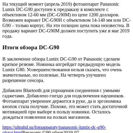
На текущий момент (апрель 2019) фотоаппарат Panasonic
Lumix DC-G90 доступен к предзаказу в комплекте с
объективом 12-60 мм (DC-G90M) по цене 1200 долларов.
Возможен вариант DC-G90H с объективом 14-140 мм или DC-
G90 – только корпус. На эти позиции цена пока неизвестна. В
продажу вариант DC-G90M должен поступить уже в мае 2019
года.
Итоги обзора DC-G90
В заключение обзора Lumix DC-G90 от Panasonic сделаем
краткое резюме. Новинка апгрейдит предыдущую модель
Lumix G80. Усовершенствования нельзя сказать, что очень
значительные, но полезные. На четверть улучшено
разрешение сенсора.
Добавлен Bluetooth для упрощения соединения с умными
гаджетами. Добавлено гнездо для подключения наушников.
Фотоаппарат увереннее держится в руке, да и эргономика
кнопок стала получше. Похоже, это может стать достаточной
мотивацией при выборе в пользу новинки. Осталось
дождаться появления на полках магазинов.
https://ultrahd.su/fotoapparaty/panasonic-lumix-dc-g90-
obzor.html
Panasonic G90 обзор
2019-07-