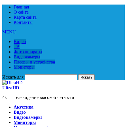
Главная
О сайте
Карта сайта
Контакты
MENU
Видео
ТВ
Фотоаппараты
Видеокамеры
Плееры и устройства
Мониторы
Искать для:
UltraHD
4k — Телевидение высокой четкости
Акустика
Видео
Видеокамеры
Мониторы