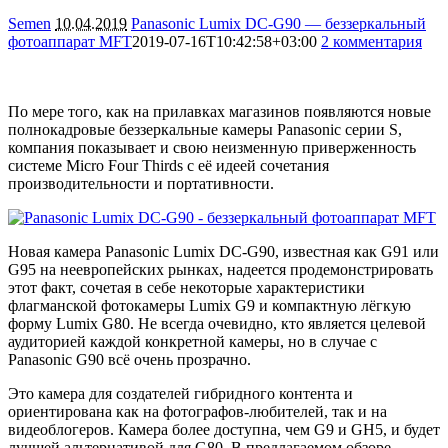
Semen
10.04.2019
Panasonic Lumix DC-G90 — беззеркальный
фотоаппарат MFT
2019-07-16T10:42:58+03:00
2 комментария
7483
По мере того, как на прилавках магазинов появляются новые
полнокадровые беззеркальные камеры Panasonic серии S,
компания показывает и свою неизменную приверженность
системе Micro Four Thirds с её идеей сочетания
производительности и портативности.
Новая камера Panasonic Lumix DC-G90, известная как G91 или
G95 на неевропейских рынках, надеется продемонстрировать
этот факт, сочетая в себе некоторые характеристики
флагманской фотокамеры Lumix G9 и компактную лёгкую
форму Lumix G80. Не всегда очевидно, кто является целевой
аудиторией каждой конкретной камеры, но в случае с
Panasonic G90 всё очень прозрачно.
Это камера для создателей гибридного контента и
ориентирована как на фотографов-любителей, так и на
видеоблогеров. Камера более доступна, чем G9 и GH5, и будет
лучшей альтернативой для G80. В предлагаемом обзоре