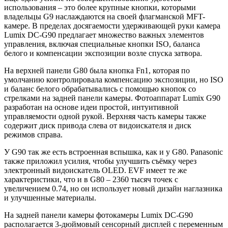
использования – это более крупные кнопки, которыми
владельцы G9 наслаждаются на своей флагманской MFT-
камере. В пределах досягаемости удерживающей руки камера
Lumix DC-G90 предлагает множество важных элементов
управления, включая специальные кнопки ISO, баланса
белого и компенсации экспозиции возле спуска затвора.
На верхней панели G80 была кнопка Fn1, которая по
умолчанию контролировала компенсацию экспозиции, но ISO
и баланс белого обрабатывались с помощью кнопок со
стрелками на задней панели камеры. Фотоаппарат Lumix G90
разработан на основе идеи простой, интуитивной
управляемости одной рукой. Верхняя часть камеры также
содержит диск привода слева от видоискателя и диск
режимов справа.
У G90 так же есть встроенная вспышка, как и у G80. Panasonic
также приложил усилия, чтобы улучшить съёмку через
электронный видоискатель OLED. EVF имеет те же
характеристики, что и в G80 – 2360 тысяч точек с
увеличением 0.74, но он использует новый дизайн наглазника
и улучшенные материалы.
На задней панели камеры фотокамеры Lumix DC-G90
располагается 3-дюймовый сенсорный дисплей с переменным