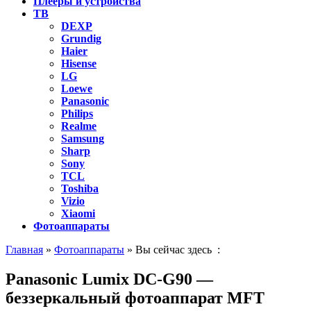
Плееры и устройства
ТВ
DEXP
Grundig
Haier
Hisense
LG
Loewe
Panasonic
Philips
Realme
Samsung
Sharp
Sony
TCL
Toshiba
Vizio
Xiaomi
Фотоаппараты
Главная
»
Фотоаппараты
» Вы сейчас здесь :
Panasonic Lumix DC-G90 —
беззеркальный фотоаппарат MFT