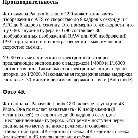
Производительность
Фотокамера Panasonic Lumix G90 может записывать
изображения с AFS со скоростью до 9 кадров в секунду и с
AFC до 6 кадров в секунду. Это примерно те же скорости, что
и у G80. Глубина буфера на G90 составляет 30
необработанных изображений RAW или 600 изображений
JPEG при записи в полном разрешении с максимальной
скоростью съёмки.
У G90 есть механический и электронный затворы,
предлагающие экспозицию с выдержкой 1/4000 и 1/16000
соответственно. Также имеется электронная опция первой
шторки, до 1/2000. Максимальная поддерживаемая выдержка
составляет 30 минут в режиме выдержки от руки (Bulb mode).
Фото 4К
Фотоаппарат Panasonic Lumix G90 включает функцию 4K
Photo. Она позволяет захватывать 4K изображения (8
мегапикселей) со скоростью до 30 кадров в секунду с
«неограниченным» буфером. Этот режим доступен через
специальную метку на диске режимов и содержит
стандартное трио: 4K серийная съёмка, 4K серийная съемка
(старт/стоп) и 4K предварительная съёмка.