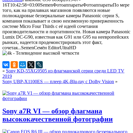
16T10:42:58+03:00
Semen
Фотоаппараты
Фотоаппараты
По мере
того, как на прилавках магазинов появляются новые
полнокадровые беззеркальные камеры Panasonic серии S,
компания показывает и свою неизменную приверженность
системе Micro Four Thirds с её идеей сочетания
производительности и портативности. Новая камера Panasonic
Lumix DC-G90, известная как G91 или G95 на неевропейских
рынках, надеется продемонстрировать этот факт,
сочетая...
Semen
Семён
Editor
UltraHD
«
Sony KD-55XG9505 из флагманской серии среди LED TV
2019
Sony UBP-X1100ES — плеер 4K-Blu-ray с Dolby Vision
»
Sony a7R VI — обзор флагмана
высококачественной фотографии