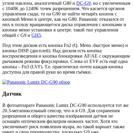
углом наклона, аналогичный G80 и
DC-G9
, но с увеличенным
с 1040K до 1240K точек разрешением. Что касается органов
управления сзади, то на G90 не найти четырёх кнопок с
кнопкой Меню в центре, как на G80. Panasonic отказался от
них в пользу вращающегося диска управления с кнопками и
кнопки меню установки в центре. такой тип управления
общий с G9 и
GH5
.
Под этим диском есть кнопка Fn2 (Q. Menu -быстрое меню) и
кнопка DISP. (дисплей). Над диском есть кнопка
воспроизведения и кнопка блокировки AF/AE с окружающим
рычажком режима фокусировки. Слева от EVF есть ещё одна
кнопка – Fn3 (LVF). Т.е. практически почти каждая кнопка
доступна для правой руки во время съёмки.
Датчик
В фотоаппарате Panasonic Lumix DC-G90 используется тот же
20.3-мегапиксельный сенсор, что и в G9. Для сохранения
разрешения и общего качества изображения датчик не
оснащён оптическим фильтром нижних частот. Хотя это
увеличивает риск появления муара, но такой вариант также
имеет и свои преимущества, поскольку G9 уже