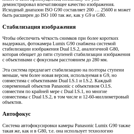
демонстрировал впечатляющее качество изображения.
Исходный диапазон ISO G90 составляет 200 … 25600 и может
быть расширен до ISO 100 так же, как у G9 и G80.
Стабилизация изображения
Чтобы обеспечить чёткость снимков при более коротких
выдержках, фотокамера Lumix G90 снабжена системой
стабилизации изображения Dual I.S.2, аналогичной G80,
которая обещает до пяти ступеней стабилизации изображения
с объективами с фокусным расстоянием до 280 мм.
Эта система предлагает стабилизацию на полторы ступени
меньше, чем более новая версия, используемая в G9, но
совместима с объективами Dual I.S.1 и I.S.2. Каждый
современный объектив Panasonic с объективом O.I.S.
совместим по крайней мере с Dual I.S.1, но многие
совместимы с Dual I.S.2, в том числе и 12-60-миллиметровый
объектив.
Автофокус
Система автофокусировки камеры Panasonic Lumix G90 также
такая же, как и в G80, т.е. она использует технологию