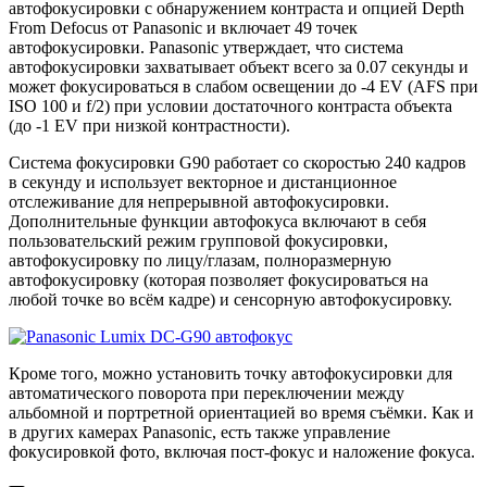
автофокусировки с обнаружением контраста и опцией Depth
From Defocus от Panasonic и включает 49 точек
автофокусировки. Panasonic утверждает, что система
автофокусировки захватывает объект всего за 0.07 секунды и
может фокусироваться в слабом освещении до -4 EV (AFS при
ISO 100 и f/2) при условии достаточного контраста объекта
(до -1 EV при низкой контрастности).
Система фокусировки G90 работает со скоростью 240 кадров
в секунду и использует векторное и дистанционное
отслеживание для непрерывной автофокусировки.
Дополнительные функции автофокуса включают в себя
пользовательский режим групповой фокусировки,
автофокусировку по лицу/глазам, полноразмерную
автофокусировку (которая позволяет фокусироваться на
любой точке во всём кадре) и сенсорную автофокусировку.
Кроме того, можно установить точку автофокусировки для
автоматического поворота при переключении между
альбомной и портретной ориентацией во время съёмки. Как и
в других камерах Panasonic, есть также управление
фокусировкой фото, включая пост-фокус и наложение фокуса.