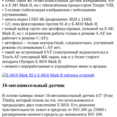
• точно такой же 16-мегапиксельный датчик изображения, что
и в E-M1 Mark II, но с обновлённым процессором Truepic VIII;
• 5-осевая стабилизация изображения с небольшими
улучшениями;
• запись видео UHD 4К (разрешение 3820 x 2160);
• 121 зона фокусировки против 81-й у E-M10 Mark II;
• новый выбор групп зон автофокусировки, похожий на E-M1
Mark II, но с ограничением работы только в режиме S-AF (не
работает в режиме C-AF);
• автофокус – только контрастный, следовательно, улучшений
режима отслеживания C-AF нет;
• такой же встроенный EVF (электронный видоискатель) и
Touch-AF сенсорный ЖК-экран, как и у более старого
аппарата Olympus E-M10 Mark II;
• немного переработанные и упрощённые меню и ярлыки.
16-мегапиксельный датчик
В основе камеры лежит 16-мегапиксельный датчик 4/3″ (Four
Thirds), который похож на тот, что использовался в
предыдущих двух поколениях E-M10. Его диапазон
чувствительности лежит в пределах от ISO 200 до 25600 с
расширением нижнего предела до эквивалента ISO 100.