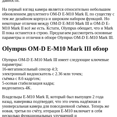
давности.
На первый взгляд камера является относительно небольшим
обновлением двухлетнего OM-D E-M10 Mark II, по существу с
тем же дизайном корпуса и широким набором функций. Но
некоторые отличия между OM-D E-M10 Mark III и OM-D E-
M10 Mark II всё же есть. Кстати, Olympus обещает, что и Mark
II пока останется в строю. Предлагаем рассмотреть основные
параметры и отличия в обзоре Olympus OM-D E-M10 Mark III.
Olympus OM-D E-M10 Mark III обзор
Olympus OM-D E-M10 Mark III имеет следующие ключевые
параметры:
16-мегапиксельный сенсор 4:3;
электронный видоискатель с 2.36 млн точек;
съёмка с 8.6 кадр/сек;
5-осевая стабилизация кадра;
видеозапись 4K.
Владельцы E-M10 Mark II, который был выпущен 2 года
назад, наверняка подтвердят, что это очень надёжная и
универсальная камера для повседневной съёмки. Теперь же
новая, третья по счёту, итерация E-M10 включает в себя
несколько функциональных улучшений и