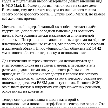
годов, а тщательный выбор материалов делает внешний вид
E-M10 Mark III более дорогим, чем он есть на самом деле.
Возможно, ему не хватает корпуса из магниевого сплава
своего более дорогого брата, Olympus E-M5 Mark II, но камера
всё же очень прочная.
Увеличенный, переработанный хват обеспечивает надёжное
удержание, дополненное задней панелью для большого
пальца. Контрольные диски нажимаются с приемлемой
точностью. По сравнению с аналогичными ценами на чёрные
пластиковые зеркальные камеры, это просто более осязаемый
и желаемый объект. Плюс убирающийся объектив EZ 14-42
мм намного облегчает переноску и использование.
Для изменения настроек экспозиции используются два
электронных диска на верхней панели, а переключатель
режимов рядом с ними для упрощения работы с ним
приподнят. Он обеспечивает доступ к хорошо известному
набору режимов, от полностью автоматического режима для
новичков до режима PASM для энтузиастов. Позиция SCN
открывает доступ к широкому спектру сюжетных режимов,
основанных на контенте.
Теперь они организованы в шесть категорий с
использованием нового интерфейса на сенсорном экране. Это