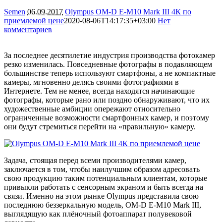
Semen
06.09.2017
Olympus OM-D E-M10 Mark III 4К по
приемлемой цене
2020-08-06T14:17:35+03:00
Нет
комментариев
12081
За последнее десятилетие индустрия производства фотокамер
резко изменилась. Повседневные фотографы в подавляющем
большинстве теперь используют смартфоны, а не компактные
камеры, мгновенно делясь своими фотографиями в
Интернете. Тем не менее, всегда находятся начинающие
фотографы, которые рано или поздно обнаруживают, что их
художественные амбиции опережают относительно
ограниченные возможности смартфонных камер, и поэтому
они будут стремиться перейти на «правильную» камеру.
Задача, стоящая перед всеми производителями камер,
заключается в том, чтобы наилучшим образом адресовать
свою продукцию таким потенциальным клиентам, которые
привыкли работать с сенсорным экраном и быть всегда на
связи. Именно на этом рынке Olympus представила свою
последнюю беззеркальную модель, OM-D E-M10 Mark III,
выглядящую как плёночный фотоаппарат полувековой