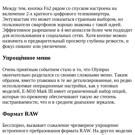
Между тем, кнопка Fn2 рядом со спуском настроена на
включение 2-x кратного цифрового телеконвертера.
Энтузиастам это может показаться странным выбором, но
пользователи смартфонов хорошо знакомы с такой идеей.
Эффективное разрешение в 4 мегапикселя более чем подходит
для использования в социальных сетях. Хотя кнопке можно
назначить и предварительный просмотр глубины резкости, и
фокус-пикинг или увеличение.
Упрощённое меню
Очень приятным событием стало и то, что Olympus
окончательно разделался со своими сложными меню. Таким
образом, вместо упаковки в те же детализированные, но редко
используемые операционные настройки, как у топовых
моделей, E-M10 Mark III имеет ограниченный набор опций,
которые по-прежнему обеспечивают такую же степень
настраиваемости, что и в среднем диапазоне зеркалок.
Формат RAW
Бесспорно, вызывает сожаление чрезмерное упрощение
встроенного пребразования формата RAW. На других моделях