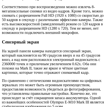
Соответственно при воспроизведении можно извлечь 8-
мегапиксельные снимки из видео кадров. Кроме того, можно
снимать с разрешением Full HD (1920 x 1080) со скоростью до
50 кадров в секунду с различными эффектами камеры. Также
есть высокоскоростной (замедленный) режим со 120 кадров в
секунду и разрешением HD (1280 x 720). Тем не менее, нет
возможности подключить внешний микрофон.
Сенсорный экран
На задней панели камеры находится сенсорный экран,
который наклоняется на 90 градусов вверх и на 45 градусов
вниз, а над ним расположился электронный видоискатель с
2360000 точек и приличным увеличением 0.62х. Оба они
похожи на Mark II, такие же яркие и чёткие цветные
картинки, которые точно отражают снимаемый кадр.
По сравнению с оптическими видоискателями на цифровых
зеркалках это может быть огромным преимуществом,
предоставляя возможность убедиться до фотографирования,
что установлены правильные настройки. Конечно же, это
происходит за счёт сокращения запаса аккумулятора. Одной
из важнейших особенностей Olympus E-M10 Mark III является
стабилизация изображения по 5 осям.