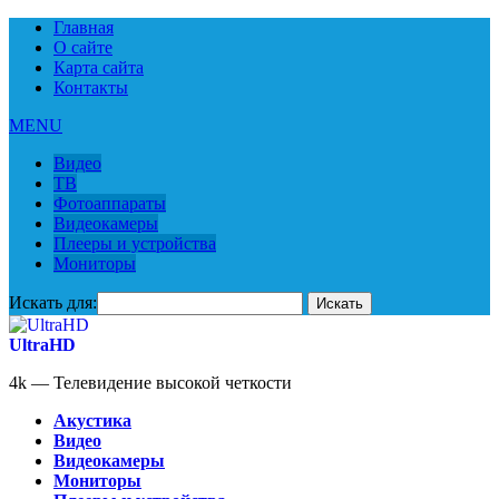
Главная
О сайте
Карта сайта
Контакты
MENU
Видео
ТВ
Фотоаппараты
Видеокамеры
Плееры и устройства
Мониторы
Искать для:
UltraHD
4k — Телевидение высокой четкости
Акустика
Видео
Видеокамеры
Мониторы