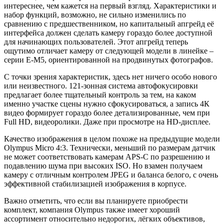
интереснее, чем кажется на первый взгляд. Характеристики и
набор функций, возможно, не сильно изменились по
сравнению с предшественником, но капитальный апгрейд её
интерфейса должен сделать камеру гораздо более доступной
для начинающих пользователей. Этот апгрейд теперь
ощутимо отличает камеру от следующей модели в линейке –
серии E-M5, ориентированной на продвинутых фотографов.
С точки зрения характеристик, здесь нет ничего особо нового
или неизвестного. 121-зонная система автофокусировки
предлагает более тщательный контроль за тем, на каком
именно участке сцены нужно сфокусироваться, а запись 4К
видео формирует гораздо более детализированные, чем при
Full HD, видеоролики. Даже при просмотре на HD-дисплее.
Качество изображения в целом похоже на предыдущие модели
Olympus Micro 4:3. Технически, меньший по размерам датчик
не может соответствовать камерам APS-C по разрешению и
подавлению шума при высоких ISO. Но взамен получаем
камеру с отличным контролем JPEG и баланса белого, с очень
эффективной стабилизацией изображения в корпусе.
Важно отметить, что если вы планируете приобрести
комплект, компания Olympus также имеет хороший
ассортимент относительно недорогих, лёгких объективов,