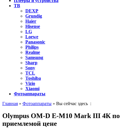
Плееры и устройства
ТВ
DEXP
Grundig
Haier
Hisense
LG
Loewe
Panasonic
Philips
Realme
Samsung
Sharp
Sony
TCL
Toshiba
Vizio
Xiaomi
Фотоаппараты
Главная
»
Фотоаппараты
» Вы сейчас здесь :
Olympus OM-D E-M10 Mark III 4К по
приемлемой цене