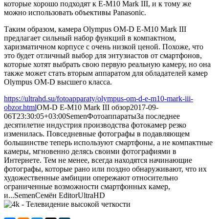
которые хорошо подходят к E-М10 Mark III, и к тому же
можно использовать объективы Panasonic.
Таким образом, камера Olympus OM-D E-M10 Mark III
предлагает сильный набор функций в компактном,
харизматичном корпусе с очень низкой ценой. Похоже, что
это будет отличный выбор для энтузиастов от смартфонов,
которые хотят выбрать свою первую реальную камеру, но она
также может стать вторым аппаратом для обладателей камер
Olympus OM-D высшего класса.
https://ultrahd.su/fotoapparaty/olympus-om-d-e-m10-mark-iii-
obzor.html
OM-D E-M10 Mark III обзор
2017-09-
06T23:30:05+03:00
Semen
Фотоаппараты
За последнее
десятилетие индустрия производства фотокамер резко
изменилась. Повседневные фотографы в подавляющем
большинстве теперь используют смартфоны, а не компактные
камеры, мгновенно делясь своими фотографиями в
Интернете. Тем не менее, всегда находятся начинающие
фотографы, которые рано или поздно обнаруживают, что их
художественные амбиции опережают относительно
ограниченные возможности смартфонных камер,
и...
Semen
Семён
Editor
UltraHD