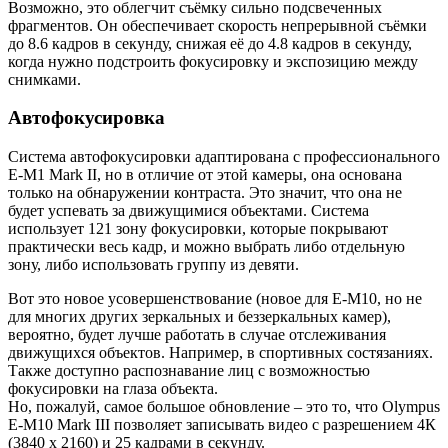
Возможно, это облегчит съёмку сильно подсвеченных
фрагментов. Он обеспечивает скорость непрерывной съёмки
до 8.6 кадров в секунду, снижая её до 4.8 кадров в секунду,
когда нужно подстроить фокусировку и экспозицию между
снимками.
Автофокусировка
Система автофокусировки адаптирована с профессионального
E-M1 Mark II, но в отличие от этой камеры, она основана
только на обнаружении контраста. Это значит, что она не
будет успевать за движущимися объектами. Система
использует 121 зону фокусировки, которые покрывают
практически весь кадр, и можно выбрать либо отдельную
зону, либо использовать группу из девяти.
Вот это новое усовершенствование (новое для E-M10, но не
для многих других зеркальных и беззеркальных камер),
вероятно, будет лучше работать в случае отслеживания
движущихся объектов. Например, в спортивных состязаниях.
Также доступно распознавание лиц с возможностью
фокусировки на глаза объекта.
Но, пожалуй, самое большое обновление – это то, что Olympus
E-M10 Mark III позволяет записывать видео с разрешением 4К
(3840 x 2160) и 25 кадрами в секунду.