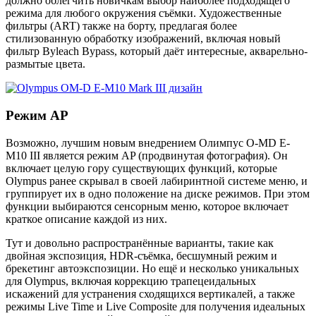
должно облегчить новичкам выбор наиболее подходящего
режима для любого окружения съёмки. Художественные
фильтры (ART) также на борту, предлагая более
стилизованную обработку изображений, включая новый
фильтр Byleach Bypass, который даёт интересные, акварельно-
размытые цвета.
Режим AP
Возможно, лучшим новым внедрением Олимпус O-MD E-
M10 III является режим AP (продвинутая фотография). Он
включает целую гору существующих функций, которые
Olympus ранее скрывал в своей лабиринтной системе меню, и
группирует их в одно положение на диске режимов. При этом
функции выбираются сенсорным меню, которое включает
краткое описание каждой из них.
Тут и довольно распространённые варианты, такие как
двойная экспозиция, HDR-съёмка, бесшумный режим и
брекетинг автоэкспозиции. Но ещё и несколько уникальных
для Olympus, включая коррекцию трапецеидальных
искажений для устранения сходящихся вертикалей, а также
режимы Live Time и Live Composite для получения идеальных